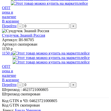
ОПТ
цена и
наличие
В корзине
Перейти
-
+
Сундучок Знаний Россия
Артикул: IH-90705
Артикул скопирован
1150 р
1150 р
ОПТ
цена и
наличие
В корзине
Перейти
-
+
Штрихкод :
4623721000805
Штрихкод скопирован
Код GTIN в ЧЗ:
04623721000805
Код GTIN скопирован
Бренд:
Банда Умников