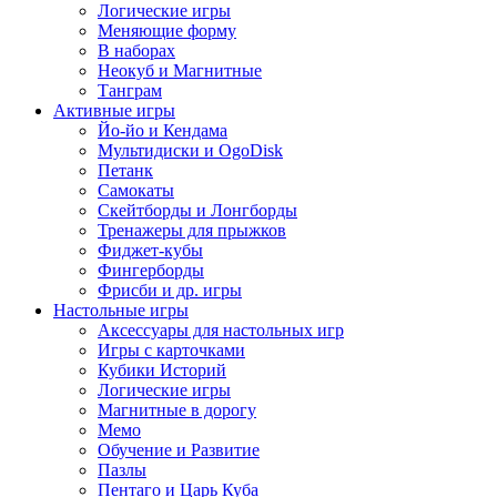
Логические игры
Меняющие форму
В наборах
Неокуб и Магнитные
Танграм
Активные игры
Йо-йо и Кендама
Мультидиски и OgoDisk
Петанк
Самокаты
Скейтборды и Лонгборды
Тренажеры для прыжков
Фиджет-кубы
Фингерборды
Фрисби и др. игры
Настольные игры
Аксессуары для настольных игр
Игры с карточками
Кубики Историй
Логические игры
Магнитные в дорогу
Мемо
Обучение и Развитие
Пазлы
Пентаго и Царь Куба