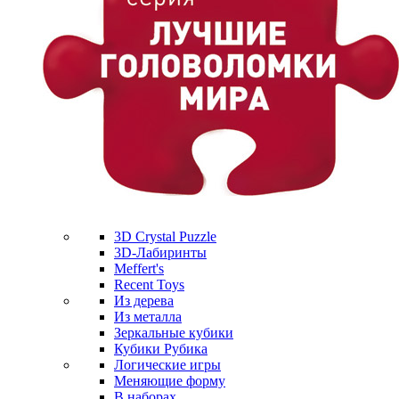
3D Crystal Puzzle
3D-Лабиринты
Meffert's
Recent Toys
Из дерева
Из металла
Зеркальные кубики
Кубики Рубика
Логические игры
Меняющие форму
В наборах