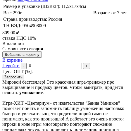
Размер в упаковке (ШхВxГ): 11,5х17х4cм
Вес: 290г.
Возраст: от 7 лет.
Страна производства: Россия
ТН ВЭД: 9504908009
809.00 ₽
ставка НДС 10%
В наличии
Самовывоз:
сегодня
Добавить в корзину
В корзине
Перейти
-
+
Цена ОПТ [
%
]:
Запросить
Мировой бестселлер! Это красочная игра-тренажер про
выращивание и продажу цветов. Чтобы выиграть, придется
освоить
умножение
.
Игра-ХИТ «Цветариум» от издательства "Банда Умников"
помогает понять и запомнить таблицу умножения настолько
быстро и увлекательно, что родители порой сами не
понимают, как это произошло! А работает это очень просто:
игроки в ходе игры многократно повторяют сложение
одинаковых чисел, что приводит к пониманию принципа