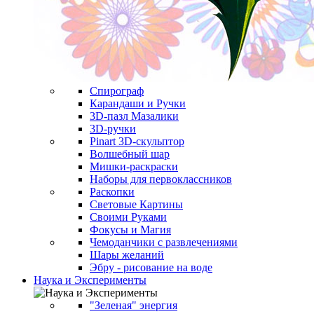
Спирограф
Карандаши и Ручки
3D-пазл Мазалики
3D-ручки
Pinart 3D-скульптор
Волшебный шар
Мишки-раскраски
Наборы для первоклассников
Раскопки
Световые Картины
Своими Руками
Фокусы и Магия
Чемоданчики с развлечениями
Шары желаний
Эбру - рисование на воде
Наука и Эксперименты
"Зеленая" энергия