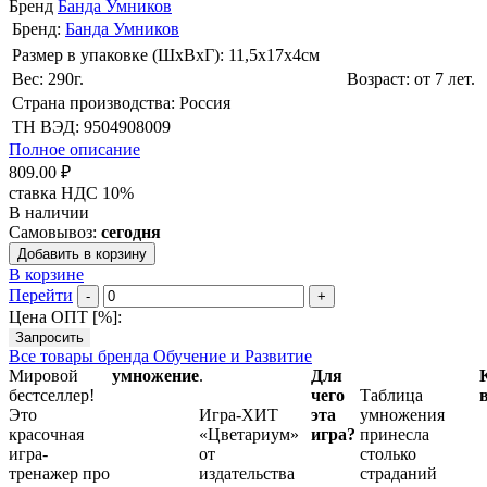
Бренд
Банда Умников
Бренд:
Банда Умников
Размер в упаковке (ШхВxГ): 11,5х17х4cм
Вес: 290г.
Возраст: от 7 лет.
Страна производства: Россия
ТН ВЭД: 9504908009
Полное описание
809.00 ₽
ставка НДС 10%
В наличии
Самовывоз:
сегодня
Добавить в корзину
В корзине
Перейти
-
+
Цена ОПТ [
%
]:
Запросить
Все товары бренда Обучение и Развитие
Мировой
умножение
.
Для
бестселлер!
чего
Таблица
Это
Игра-ХИТ
эта
умножения
красочная
«Цветариум»
игра?
принесла
игра-
от
столько
тренажер про
издательства
страданий