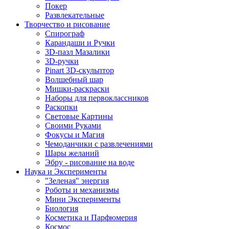
Покер
Развлекательные
Творчество и рисование
Спирограф
Карандаши и Ручки
3D-пазл Мазалики
3D-ручки
Pinart 3D-скульптор
Волшебный шар
Мишки-раскраски
Наборы для первоклассников
Раскопки
Световые Картины
Своими Руками
Фокусы и Магия
Чемоданчики с развлечениями
Шары желаний
Эбру - рисование на воде
Наука и Эксперименты
"Зеленая" энергия
Роботы и механизмы
Мини Эксперименты
Биология
Косметика и Парфюмерия
Космос