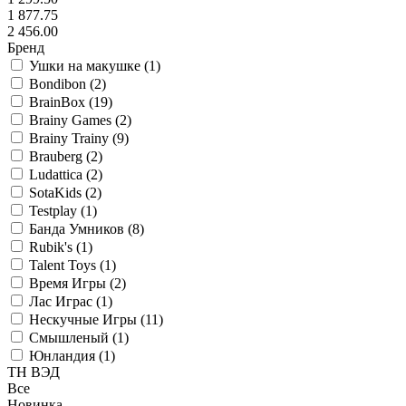
1 877.75
2 456.00
Бренд
Ушки на макушке (
1
)
Bondibon (
2
)
BrainBox (
19
)
Brainy Games (
2
)
Brainy Trainy (
9
)
Brauberg (
2
)
Ludattica (
2
)
SotaKids (
2
)
Testplay (
1
)
Банда Умников (
8
)
Rubik's (
1
)
Talent Toys (
1
)
Время Игры (
2
)
Лас Играс (
1
)
Нескучные Игры (
11
)
Смышленый (
1
)
Юнландия (
1
)
ТН ВЭД
Все
Новинка