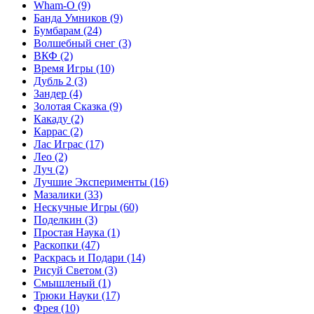
Wham-O
(9)
Банда Умников
(9)
Бумбарам
(24)
Волшебный снег
(3)
ВКФ
(2)
Время Игры
(10)
Дубль 2
(3)
Зандер
(4)
Золотая Сказка
(9)
Какаду
(2)
Каррас
(2)
Лас Играс
(17)
Лео
(2)
Луч
(2)
Лучшие Эксперименты
(16)
Мазалики
(33)
Нескучные Игры
(60)
Поделкин
(3)
Простая Наука
(1)
Раскопки
(47)
Раскрась и Подари
(14)
Рисуй Светом
(3)
Смышленый
(1)
Трюки Науки
(17)
Фрея
(10)