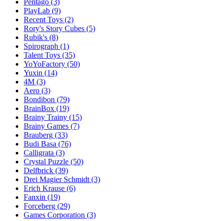
Pentago
(3)
PlayLab
(9)
Recent Toys
(2)
Rory's Story Cubes
(5)
Rubik's
(8)
Spirograph
(1)
Talent Toys
(35)
YoYoFactory
(50)
Yuxin
(14)
4M
(3)
Aero
(3)
Bondibon
(79)
BrainBox
(19)
Brainy Trainy
(15)
Brainy Games
(7)
Brauberg
(33)
Budi Basa
(76)
Calligrata
(3)
Crystal Puzzle
(50)
Delfbrick
(39)
Drei Magier Schmidt
(3)
Erich Krause
(6)
Fanxin
(19)
Forceberg
(29)
Games Corporation
(3)