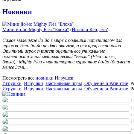
Новинки
Мини йо-йо Mighty Flea "Блоха"
(
Йо-йо и Кендама
)
Самое маленькое йо-йо в мире с большим потенциалом для
трюков. Это йо-йо не для новичков, а для профессионалов.
Опытный игрок сможет оценить все уникальные
особенности этой металлической "Блохи" (Flea - англ.,
блоха). Mighty Flea - миниатюрное карманное йо-йо (диаметр
менее 3см!...
Посмотреть все
новинки Игрушек
Игрушки
Игрушки
Настольные игры
Обучение и Развитие
Р
Игрушки
Игрушки
Настольные игры
Обучение и Развитие
Р