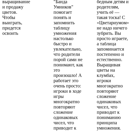
выращивание
"Банда
бедным детям и
и продажу
Умников"
родителям,
цветов.
помогает
учить её —
Чтобы
понять и
такая тоска! С
выиграть,
запомнить
«Цветариумом»
придется
таблицу
не надо ничего
освоить
умножения
зубрить. Вы
настолько
просто играете,
быстро и
а таблица
увлекательно,
запоминается
что родители
постепенно и
порой сами не
естественно.
понимают, как
Выращивая
это
цветы на
произошло! А
клумбах,
работает это
игроки
очень просто:
многократно
игроки в ходе
повторяют
игры
сложение
многократно
одинаковых
повторяют
чисел, что
сложение
приводит к
одинаковых
пониманию
чисел, что
принципа
приводит к
умножения.