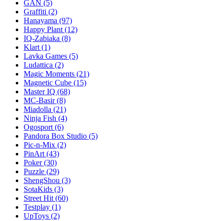
GAN
(5)
Graffiti
(2)
Hanayama
(97)
Happy Plant
(12)
IQ-Zabiaka
(8)
Klart
(1)
Lavka Games
(5)
Ludattica
(2)
Magic Moments
(21)
Magnetic Cube
(15)
Master IQ
(68)
MC-Basir
(8)
Miadolla
(21)
Ninja Fish
(4)
Ogosport
(6)
Pandora Box Studio
(5)
Pic-n-Mix
(2)
PinArt
(43)
Poker
(30)
Puzzle
(29)
ShengShou
(3)
SotaKids
(3)
Street Hit
(60)
Testplay
(1)
UpToys
(2)