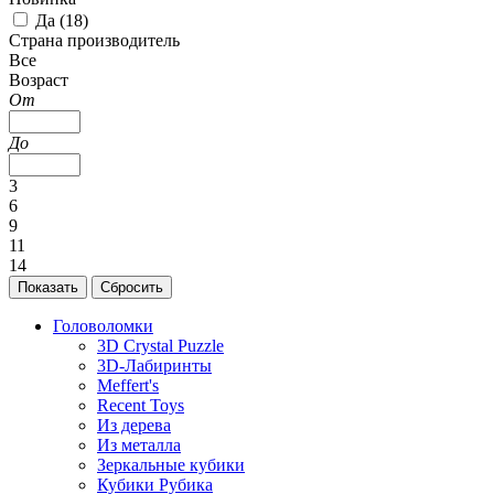
Да (
18
)
Страна производитель
Все
Возраст
От
До
3
6
9
11
14
Головоломки
3D Crystal Puzzle
3D-Лабиринты
Meffert's
Recent Toys
Из дерева
Из металла
Зеркальные кубики
Кубики Рубика