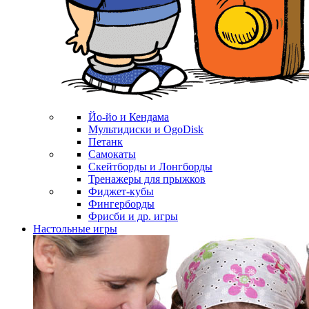
Йо-йо и Кендама
Мультидиски и OgoDisk
Петанк
Самокаты
Скейтборды и Лонгборды
Тренажеры для прыжков
Фиджет-кубы
Фингерборды
Фрисби и др. игры
Настольные игры