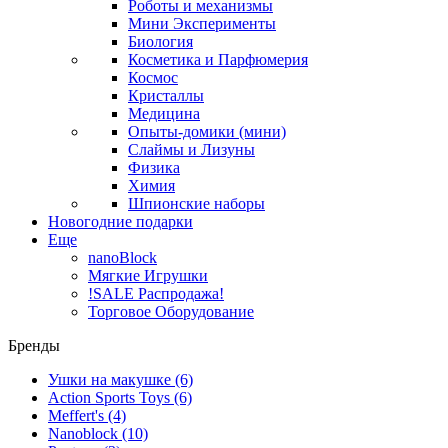
Роботы и механизмы
Мини Эксперименты
Биология
Косметика и Парфюмерия
Космос
Кристаллы
Медицина
Опыты-домики (мини)
Слаймы и Лизуны
Физика
Химия
Шпионские наборы
Новогодние подарки
Еще
nanoBlock
Мягкие Игрушки
!SALE Распродажа!
Торговое Оборудование
Бренды
Ушки на макушке
(6)
Action Sports Toys
(6)
Meffert's
(4)
Nanoblock
(10)