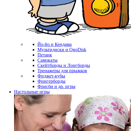
Йо-йо и Кендама
Мультидиски и OgoDisk
Петанк
Самокаты
Скейтборды и Лонгборды
Тренажеры для прыжков
Фиджет-кубы
Фингерборды
Фрисби и др. игры
Настольные игры