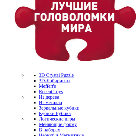
3D Crystal Puzzle
3D-Лабиринты
Meffert's
Recent Toys
Из дерева
Из металла
Зеркальные кубики
Кубики Рубика
Логические игры
Меняющие форму
В наборах
Неокуб и Магнитные