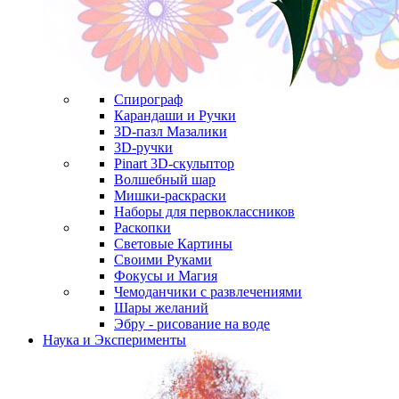
Спирограф
Карандаши и Ручки
3D-пазл Мазалики
3D-ручки
Pinart 3D-скульптор
Волшебный шар
Мишки-раскраски
Наборы для первоклассников
Раскопки
Световые Картины
Своими Руками
Фокусы и Магия
Чемоданчики с развлечениями
Шары желаний
Эбру - рисование на воде
Наука и Эксперименты