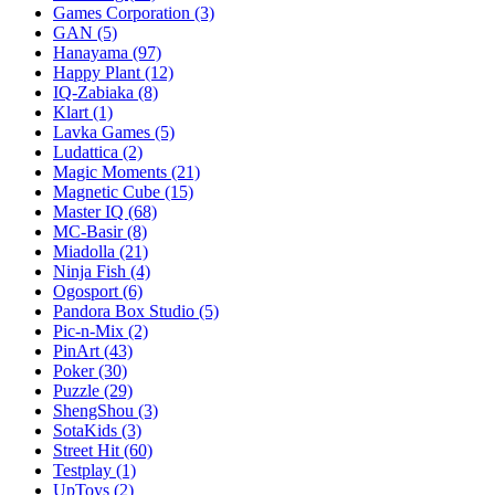
Games Corporation
(3)
GAN
(5)
Hanayama
(97)
Happy Plant
(12)
IQ-Zabiaka
(8)
Klart
(1)
Lavka Games
(5)
Ludattica
(2)
Magic Moments
(21)
Magnetic Cube
(15)
Master IQ
(68)
MC-Basir
(8)
Miadolla
(21)
Ninja Fish
(4)
Ogosport
(6)
Pandora Box Studio
(5)
Pic-n-Mix
(2)
PinArt
(43)
Poker
(30)
Puzzle
(29)
ShengShou
(3)
SotaKids
(3)
Street Hit
(60)
Testplay
(1)
UpToys
(2)