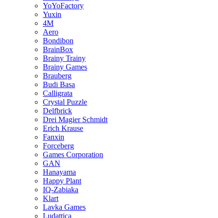
YoYoFactory
Yuxin
4M
Aero
Bondibon
BrainBox
Brainy Trainy
Brainy Games
Brauberg
Budi Basa
Calligrata
Crystal Puzzle
Delfbrick
Drei Magier Schmidt
Erich Krause
Fanxin
Forceberg
Games Corporation
GAN
Hanayama
Happy Plant
IQ-Zabiaka
Klart
Lavka Games
Ludattica