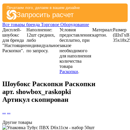
Печатаем лого, делаем в вашем дизайне
Запросить расчет
Все товары бренда Торговое Оборудование
Дисплей-
Наполнение:
Условия
Материал:
Размер
шоубокс
12шт средних,
предоставления:
картон.
(ШхГхВ)
для бренда
либо
бесплатно, при
35х18х2
"Настоящие
индивидуальное
заказе
Раскопки".
по запросу.
необходимого
для наполнения
количества
товара
Раскопки
.
Шоубокс Раскопки Раскопки
арт.
showbox_raskopki
Артикул скопирован
...
...
Другие товары