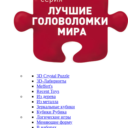
3D Crystal Puzzle
3D-Лабиринты
Meffert's
Recent Toys
Из дерева
Из металла
Зеркальные кубики
Кубики Рубика
Логические игры
Меняющие форму
В наборах