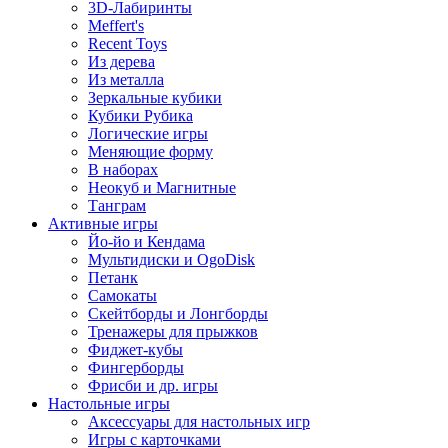
3D-Лабиринты
Meffert's
Recent Toys
Из дерева
Из металла
Зеркальные кубики
Кубики Рубика
Логические игры
Меняющие форму
В наборах
Неокуб и Магнитные
Танграм
Активные игры
Йо-йо и Кендама
Мультидиски и OgoDisk
Петанк
Самокаты
Скейтборды и Лонгборды
Тренажеры для прыжков
Фиджет-кубы
Фингерборды
Фрисби и др. игры
Настольные игры
Аксессуары для настольных игр
Игры с карточками