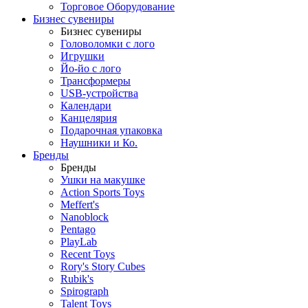
Торговое Оборудование
Бизнес сувениры
Бизнес сувениры
Головоломки с лого
Игрушки
Йо-йо с лого
Трансформеры
USB-устройства
Календари
Канцелярия
Подарочная упаковка
Наушники и Ко.
Бренды
Бренды
Ушки на макушке
Action Sports Toys
Meffert's
Nanoblock
Pentago
PlayLab
Recent Toys
Rory's Story Cubes
Rubik's
Spirograph
Talent Toys