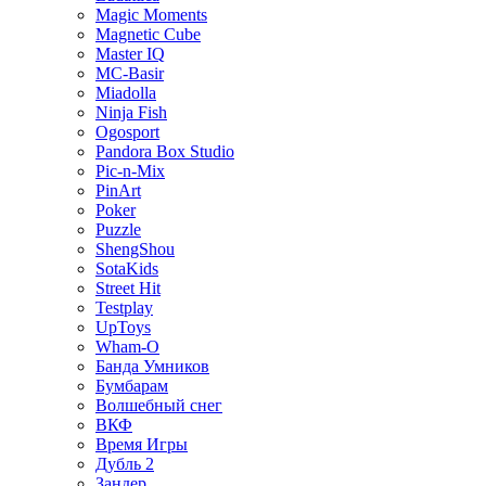
Magic Moments
Magnetic Cube
Master IQ
MC-Basir
Miadolla
Ninja Fish
Ogosport
Pandora Box Studio
Pic-n-Mix
PinArt
Poker
Puzzle
ShengShou
SotaKids
Street Hit
Testplay
UpToys
Wham-O
Банда Умников
Бумбарам
Волшебный снег
ВКФ
Время Игры
Дубль 2
Зандер