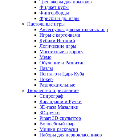
Тренажеры для прыжков
Фиджет-кубы
Фингерборды
Фрисби и др. игры
Настольные игры
Аксессуары для настольных игр
Игры с карточками
Кубики Историй
Логические игры
Магнитные в дорогу
Мемо
Обучение и Развитие
Пазлы
Пентаго и Царь Куба
Покер
Развлекательные
Творчество и рисование
Спирограф
Карандаши и Ручки
3D-пазл Мазалики
3D-ручки
Pinart 3D-скульптор
Волшебный шар
Мишки-раскраски
Наборы для первоклассников