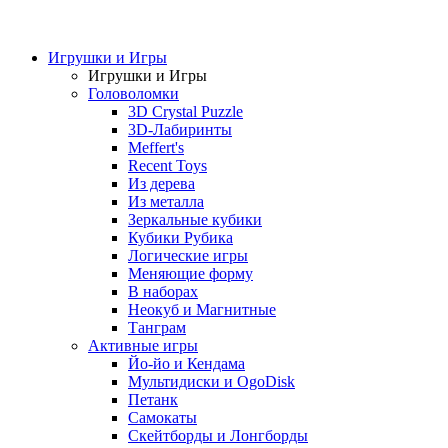
Игрушки и Игры
Игрушки и Игры
Головоломки
3D Crystal Puzzle
3D-Лабиринты
Meffert's
Recent Toys
Из дерева
Из металла
Зеркальные кубики
Кубики Рубика
Логические игры
Меняющие форму
В наборах
Неокуб и Магнитные
Танграм
Активные игры
Йо-йо и Кендама
Мультидиски и OgoDisk
Петанк
Самокаты
Скейтборды и Лонгборды