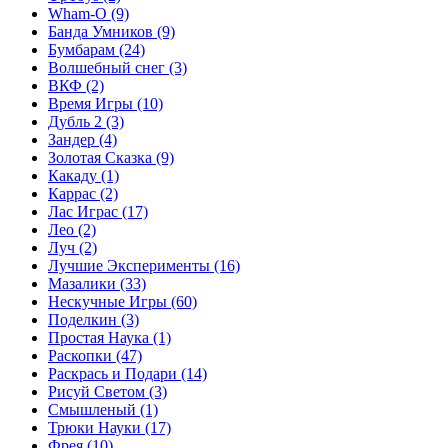
Wham-O
(9)
Банда Умников
(9)
Бумбарам
(24)
Волшебный снег
(3)
ВКФ
(2)
Время Игры
(10)
Дубль 2
(3)
Зандер
(4)
Золотая Сказка
(9)
Какаду
(1)
Каррас
(2)
Лас Играс
(17)
Лео
(2)
Луч
(2)
Лучшие Эксперименты
(16)
Мазалики
(33)
Нескучные Игры
(60)
Поделкин
(3)
Простая Наука
(1)
Раскопки
(47)
Раскрась и Подари
(14)
Рисуй Светом
(3)
Смышленый
(1)
Трюки Науки
(17)
Фрея
(10)