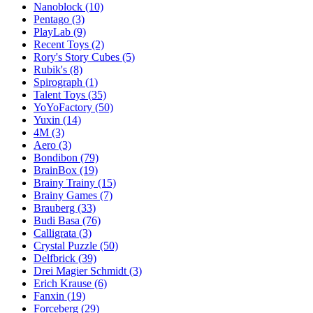
Nanoblock
(10)
Pentago
(3)
PlayLab
(9)
Recent Toys
(2)
Rory's Story Cubes
(5)
Rubik's
(8)
Spirograph
(1)
Talent Toys
(35)
YoYoFactory
(50)
Yuxin
(14)
4M
(3)
Aero
(3)
Bondibon
(79)
BrainBox
(19)
Brainy Trainy
(15)
Brainy Games
(7)
Brauberg
(33)
Budi Basa
(76)
Calligrata
(3)
Crystal Puzzle
(50)
Delfbrick
(39)
Drei Magier Schmidt
(3)
Erich Krause
(6)
Fanxin
(19)
Forceberg
(29)