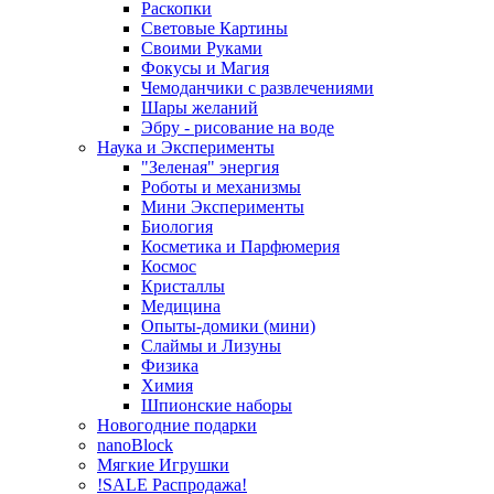
Раскопки
Световые Картины
Своими Руками
Фокусы и Магия
Чемоданчики с развлечениями
Шары желаний
Эбру - рисование на воде
Наука и Эксперименты
"Зеленая" энергия
Роботы и механизмы
Мини Эксперименты
Биология
Косметика и Парфюмерия
Космос
Кристаллы
Медицина
Опыты-домики (мини)
Слаймы и Лизуны
Физика
Химия
Шпионские наборы
Новогодние подарки
nanoBlock
Мягкие Игрушки
!SALE Распродажа!