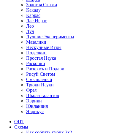
Золотая Сказка
Какаду
Каррас
Лас Играс
Лео
Луч
Лучшие Эксперименты
Мазалики
Нескучные Игры
Поделкин
Простая Наука
Раскопки
Раскрась и Подари
Рисуй Светом
Смышленый
Трюки Науки
Фрея
Школа талантов
Эврики
Юнландия
Эврикус
ОПТ
Схемы
Как собрать кубик 2х2