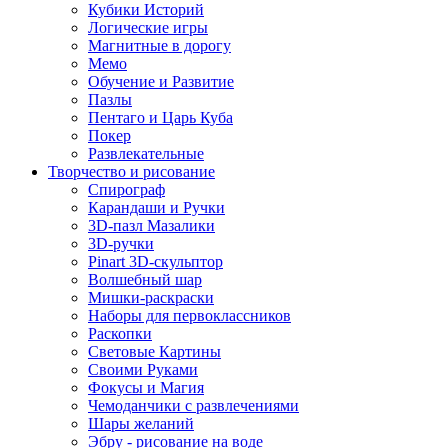
Кубики Историй
Логические игры
Магнитные в дорогу
Мемо
Обучение и Развитие
Пазлы
Пентаго и Царь Куба
Покер
Развлекательные
Творчество и рисование
Спирограф
Карандаши и Ручки
3D-пазл Мазалики
3D-ручки
Pinart 3D-скульптор
Волшебный шар
Мишки-раскраски
Наборы для первоклассников
Раскопки
Световые Картины
Своими Руками
Фокусы и Магия
Чемоданчики с развлечениями
Шары желаний
Эбру - рисование на воде