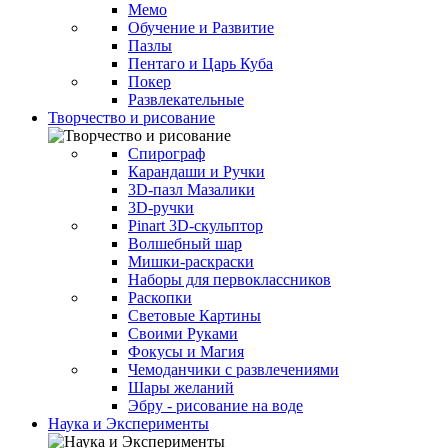
Мемо
Обучение и Развитие
Пазлы
Пентаго и Царь Куба
Покер
Развлекательные
Творчество и рисование
Спирограф
Карандаши и Ручки
3D-пазл Мазалики
3D-ручки
Pinart 3D-скульптор
Волшебный шар
Мишки-раскраски
Наборы для первоклассников
Раскопки
Световые Картины
Своими Руками
Фокусы и Магия
Чемоданчики с развлечениями
Шары желаний
Эбру - рисование на воде
Наука и Эксперименты