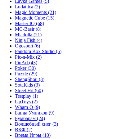
Lavka Games
(5)
Ludattica
(2)
Magic Moments
(21)
Magnetic Cube
(15)
Master IQ
(68)
MC-Basir
(8)
Miadolla
(21)
Ninja Fish
(4)
Ogosport
(6)
Pandora Box Studio
(5)
Pic-n-Mix
(2)
PinArt
(43)
Poker
(30)
Puzzle
(29)
ShengShou
(3)
SotaKids
(3)
Street Hit
(60)
Testplay
(1)
UpToys
(2)
Wham-O
(9)
Банда Умников
(9)
Бумбарам
(24)
Волшебный снег
(3)
ВКФ
(2)
Время Игры
(10)