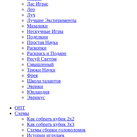
Лас Играс
Лео
Луч
Лучшие Эксперименты
Мазалики
Нескучные Игры
Поделкин
Простая Наука
Раскопки
Раскрась и Подари
Рисуй Светом
Смышленый
Трюки Науки
Фрея
Школа талантов
Эврики
Юнландия
Эврикус
ОПТ
Схемы
Как собрать кубик 2х2
Как собрать кубик 3х3
Схемы сборки головоломок
Истории игрушек