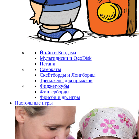
Йо-йо и Кендама
Мультидиски и OgoDisk
Петанк
Самокаты
Скейтборды и Лонгборды
Тренажеры для прыжков
Фиджет-кубы
Фингерборды
Фрисби и др. игры
Настольные игры