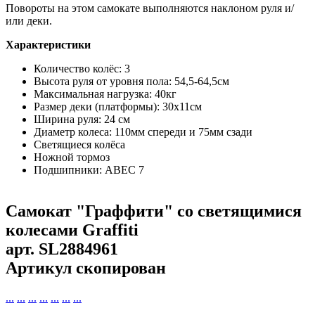
Повороты на этом самокате выполняются наклоном руля и/
или деки.
Характеристики
Количество колёс: 3
Высота руля от уровня пола: 54,5-64,5см
Максимальная нагрузка: 40кг
Размер деки (платформы): 30х11см
Ширина руля: 24 см
Диаметр колеса: 110мм спереди и 75мм сзади
Светящиеся колёса
Ножной тормоз
Подшипники: ABEC 7
Самокат "Граффити" со светящимися
колесами Graffiti
арт.
SL2884961
Артикул скопирован
...
...
...
...
...
...
...