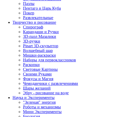
Пазлы
Пентаго и Царь Куба
Покер
Развлекательные
Творчество и рисование
Спирограф
Карандаши и Ручки
3D-пазл Мазалики
3D-ручки
Pinart 3D-скульптор
Волшебный шар
Мишки-раскраски
Наборы для первоклассников
Раскопки
Световые Картины
Своими Руками
Фокусы и Магия
Чемоданчики с развлечениями
Шары желаний
Эбру - рисование на воде
Наука и Эксперименты
"Зеленая" энергия
Роботы и механизмы
Мини Эксперименты
Биология