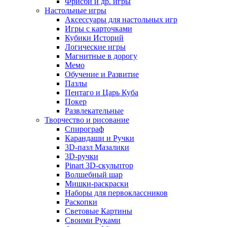
Фрисби и др. игры
Настольные игры
Аксессуары для настольных игр
Игры с карточками
Кубики Историй
Логические игры
Магнитные в дорогу
Мемо
Обучение и Развитие
Пазлы
Пентаго и Царь Куба
Покер
Развлекательные
Творчество и рисование
Спирограф
Карандаши и Ручки
3D-пазл Мазалики
3D-ручки
Pinart 3D-скульптор
Волшебный шар
Мишки-раскраски
Наборы для первоклассников
Раскопки
Световые Картины
Своими Руками