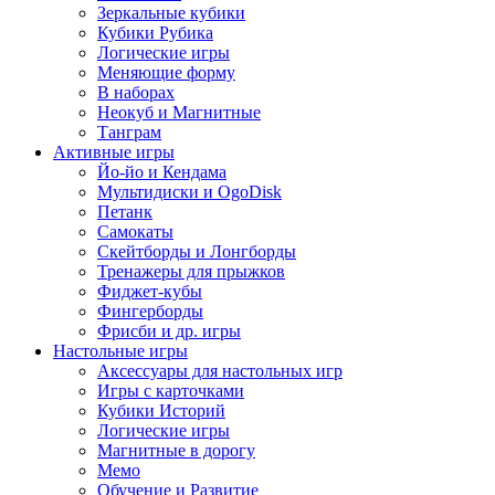
Зеркальные кубики
Кубики Рубика
Логические игры
Меняющие форму
В наборах
Неокуб и Магнитные
Танграм
Активные игры
Йо-йо и Кендама
Мультидиски и OgoDisk
Петанк
Самокаты
Скейтборды и Лонгборды
Тренажеры для прыжков
Фиджет-кубы
Фингерборды
Фрисби и др. игры
Настольные игры
Аксессуары для настольных игр
Игры с карточками
Кубики Историй
Логические игры
Магнитные в дорогу
Мемо
Обучение и Развитие