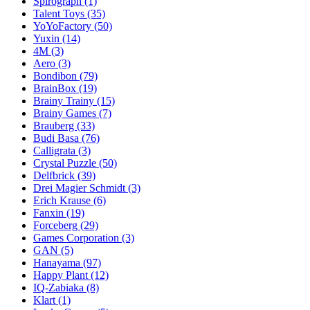
Spirograph
(1)
Talent Toys
(35)
YoYoFactory
(50)
Yuxin
(14)
4M
(3)
Aero
(3)
Bondibon
(79)
BrainBox
(19)
Brainy Trainy
(15)
Brainy Games
(7)
Brauberg
(33)
Budi Basa
(76)
Calligrata
(3)
Crystal Puzzle
(50)
Delfbrick
(39)
Drei Magier Schmidt
(3)
Erich Krause
(6)
Fanxin
(19)
Forceberg
(29)
Games Corporation
(3)
GAN
(5)
Hanayama
(97)
Happy Plant
(12)
IQ-Zabiaka
(8)
Klart
(1)