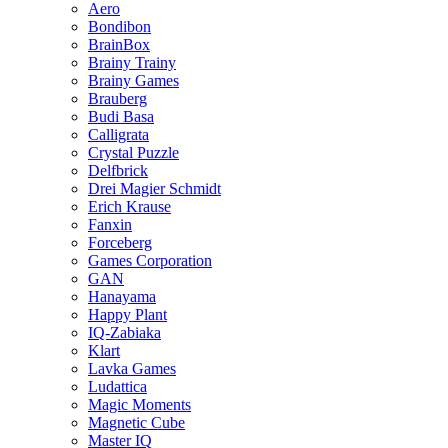
Aero
Bondibon
BrainBox
Brainy Trainy
Brainy Games
Brauberg
Budi Basa
Calligrata
Crystal Puzzle
Delfbrick
Drei Magier Schmidt
Erich Krause
Fanxin
Forceberg
Games Corporation
GAN
Hanayama
Happy Plant
IQ-Zabiaka
Klart
Lavka Games
Ludattica
Magic Moments
Magnetic Cube
Master IQ