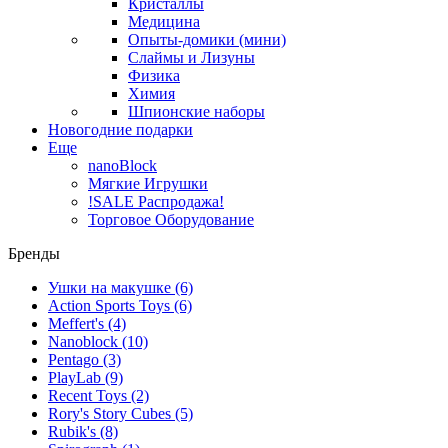
Кристаллы
Медицина
Опыты-домики (мини)
Слаймы и Лизуны
Физика
Химия
Шпионские наборы
Новогодние подарки
Еще
nanoBlock
Мягкие Игрушки
!SALE Распродажа!
Торговое Оборудование
Бренды
Ушки на макушке
(6)
Action Sports Toys
(6)
Meffert's
(4)
Nanoblock
(10)
Pentago
(3)
PlayLab
(9)
Recent Toys
(2)
Rory's Story Cubes
(5)
Rubik's
(8)