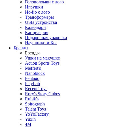
Головоломки с лого
Игрушки
Йо-йо с лого
Трансформеры
USB-устройства
Календари
Канцелярия
Подарочная упаковка
Наушники и Ко.
Бренды
Бренды
Ушки на макушке
Action Sports Toys
Meffert's
Nanoblock
Pentago
PlayLab
Recent Toys
Rory's Story Cubes
Rubik's
Spirograph
Talent Toys
YoYoFactory
Yuxin
4M