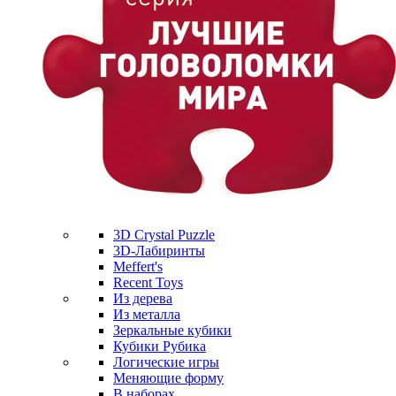
3D Crystal Puzzle
3D-Лабиринты
Meffert's
Recent Toys
Из дерева
Из металла
Зеркальные кубики
Кубики Рубика
Логические игры
Меняющие форму
В наборах