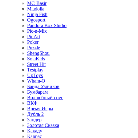
MC-Basir
Miadolla
Ninja Fish
Ogosport
Pandora Box Studio
Pic-n-Mix
PinArt
Poker
Puzzle
ShengShou
SotaKids
Street Hit
Testplay
UpToys
Wham-O
Банда Умников
Бумбарам
Волшебный снег
ВКФ
Время Игры
Дубль 2
Зандер
Золотая Сказка
Какаду
Каррас