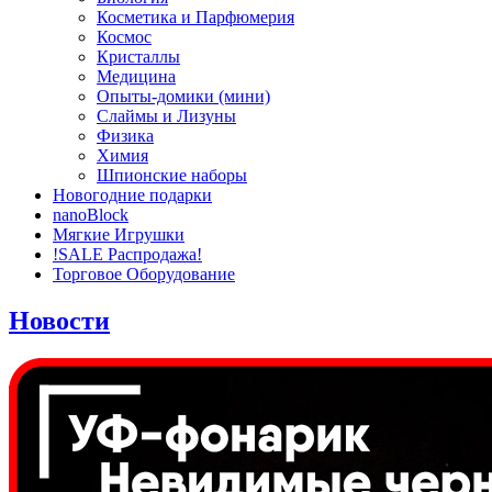
Косметика и Парфюмерия
Космос
Кристаллы
Медицина
Опыты-домики (мини)
Слаймы и Лизуны
Физика
Химия
Шпионские наборы
Новогодние подарки
nanoBlock
Мягкие Игрушки
!SALE Распродажа!
Торговое Оборудование
Новости