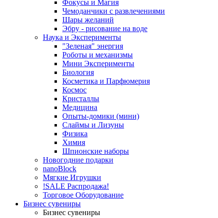
Фокусы и Магия
Чемоданчики с развлечениями
Шары желаний
Эбру - рисование на воде
Наука и Эксперименты
"Зеленая" энергия
Роботы и механизмы
Мини Эксперименты
Биология
Косметика и Парфюмерия
Космос
Кристаллы
Медицина
Опыты-домики (мини)
Слаймы и Лизуны
Физика
Химия
Шпионские наборы
Новогодние подарки
nanoBlock
Мягкие Игрушки
!SALE Распродажа!
Торговое Оборудование
Бизнес сувениры
Бизнес сувениры