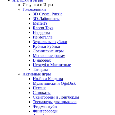
Игрушки и Игры
Игрушки и Игры
Головоломки
3D Crystal Puzzle
3D-Лабиринты
Meffert's
Recent Toys
Из дерева
Из металла
Зеркальные кубики
Кубики Рубика
Логические игры
Меняющие форму
В наборах
Неокуб и Магнитные
Танграм
Активные игры
Йо-йо и Кендама
Мультидиски и OgoDisk
Петанк
Самокаты
Скейтборды и Лонгборды
Тренажеры для прыжков
Фиджет-кубы
Фингерборды