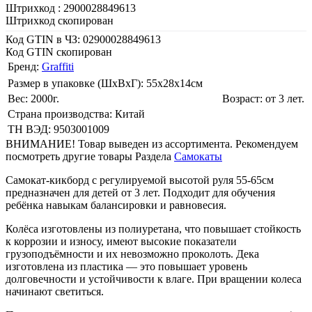
Штрихкод :
2900028849613
Штрихкод скопирован
Код GTIN в ЧЗ:
02900028849613
Код GTIN скопирован
Бренд:
Graffiti
Размер в упаковке (ШхВxГ): 55х28х14cм
Вес: 2000г.
Возраст: от 3 лет.
Страна производства: Китай
ТН ВЭД: 9503001009
ВНИМАНИЕ! Товар выведен из ассортимента. Рекомендуем
посмотреть другие товары Раздела
Самокаты
Самокат-кикборд с регулируемой высотой руля 55-65см
предназначен для детей от 3 лет. Подходит для обучения
ребёнка навыкам балансировки и равновесия.
Колёса изготовлены из полиуретана, что повышает стойкость
к коррозии и износу, имеют высокие показатели
грузоподъёмности и их невозможно проколоть. Дека
изготовлена из пластика — это повышает уровень
долговечности и устойчивости к влаге. При вращении колеса
начинают светиться.