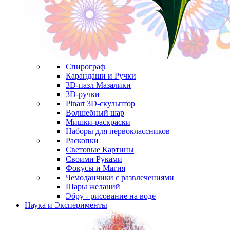
Спирограф
Карандаши и Ручки
3D-пазл Мазалики
3D-ручки
Pinart 3D-скульптор
Волшебный шар
Мишки-раскраски
Наборы для первоклассников
Раскопки
Световые Картины
Своими Руками
Фокусы и Магия
Чемоданчики с развлечениями
Шары желаний
Эбру - рисование на воде
Наука и Эксперименты