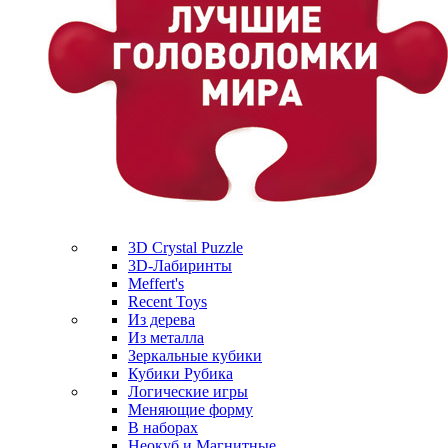
3D Crystal Puzzle
3D-Лабиринты
Meffert's
Recent Toys
Из дерева
Из металла
Зеркальные кубики
Кубики Рубика
Логические игры
Меняющие форму
В наборах
Неокуб и Магнитные