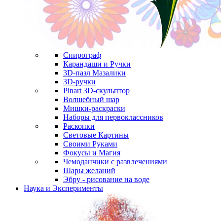
Спирограф
Карандаши и Ручки
3D-пазл Мазалики
3D-ручки
Pinart 3D-скульптор
Волшебный шар
Мишки-раскраски
Наборы для первоклассников
Раскопки
Световые Картины
Своими Руками
Фокусы и Магия
Чемоданчики с развлечениями
Шары желаний
Эбру - рисование на воде
Наука и Эксперименты