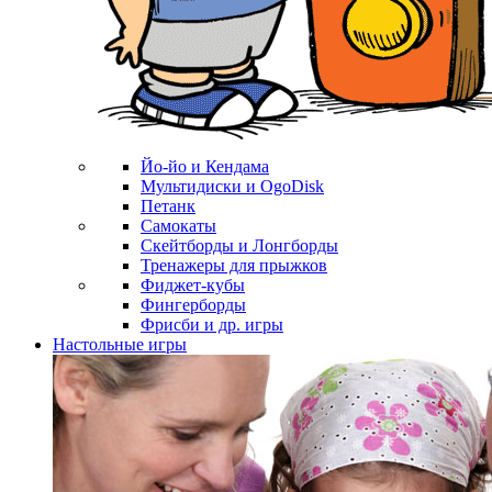
Йо-йо и Кендама
Мультидиски и OgoDisk
Петанк
Самокаты
Скейтборды и Лонгборды
Тренажеры для прыжков
Фиджет-кубы
Фингерборды
Фрисби и др. игры
Настольные игры