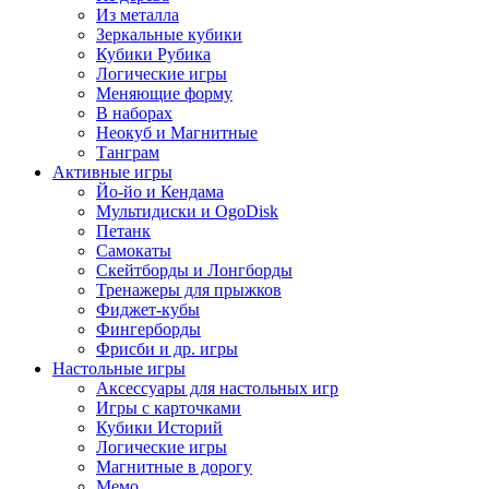
Из металла
Зеркальные кубики
Кубики Рубика
Логические игры
Меняющие форму
В наборах
Неокуб и Магнитные
Танграм
Активные игры
Йо-йо и Кендама
Мультидиски и OgoDisk
Петанк
Самокаты
Скейтборды и Лонгборды
Тренажеры для прыжков
Фиджет-кубы
Фингерборды
Фрисби и др. игры
Настольные игры
Аксессуары для настольных игр
Игры с карточками
Кубики Историй
Логические игры
Магнитные в дорогу
Мемо