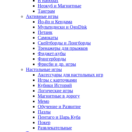
В наборах
Неокуб и Магнитные
Танграм
Активные игры
Йо-йо и Кендама
Мультидиски и OgoDisk
Петанк
Самокаты
Скейтборды и Лонгборды
Тренажеры для прыжков
Фиджет-кубы
Фингерборды
Фрисби и др. игры
Настольные игры
Аксессуары для настольных игр
Игры с карточками
Кубики Историй
Логические игры
Магнитные в дорогу
Мемо
Обучение и Развитие
Пазлы
Пентаго и Царь Куба
Покер
Развлекательные