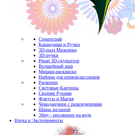
Спирограф
Карандаши и Ручки
3D-пазл Мазалики
3D-ручки
Pinart 3D-скульптор
Волшебный шар
Мишки-раскраски
Наборы для первоклассников
Раскопки
Световые Картины
Своими Руками
Фокусы и Магия
Чемоданчики с развлечениями
Шары желаний
Эбру - рисование на воде
Наука и Эксперименты