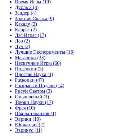
Время Игры
(10)
Дубль 2
(3)
Зандер
(4)
Золотая Сказка
(9)
Какаду
(2)
Каррас
(2)
Лас Играс
(17)
Лео
(2)
Луч
(2)
Лучшие Эксперименты
(16)
Мазалики
(33)
Нескучные Игры
(60)
Поделкин
(3)
Простая Наука
(1)
Раскопки
(47)
Раскрась и Подари
(14)
Рисуй Светом
(3)
Смышленый
(1)
Трюки Науки
(17)
Фрея
(10)
Школа талантов
(1)
Эврики
(10)
Юнландия
(2)
Эврикус
(11)