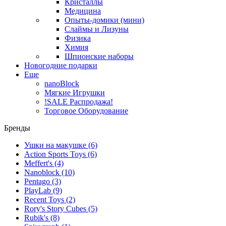
Кристаллы
Медицина
Опыты-домики (мини)
Слаймы и Лизуны
Физика
Химия
Шпионские наборы
Новогодние подарки
Еще
nanoBlock
Мягкие Игрушки
!SALE Распродажа!
Торговое Оборудование
Бренды
Ушки на макушке
(6)
Action Sports Toys
(6)
Meffert's
(4)
Nanoblock
(10)
Pentago
(3)
PlayLab
(9)
Recent Toys
(2)
Rory's Story Cubes
(5)
Rubik's
(8)