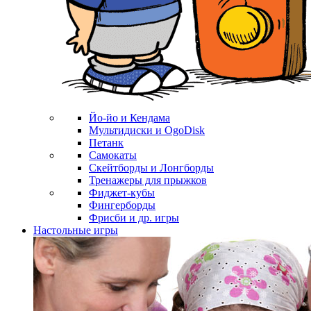
Йо-йо и Кендама
Мультидиски и OgoDisk
Петанк
Самокаты
Скейтборды и Лонгборды
Тренажеры для прыжков
Фиджет-кубы
Фингерборды
Фрисби и др. игры
Настольные игры