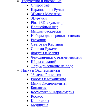
Творчество и рисование
Спирограф
Карандаши и Ручки
3D-пазл Мазалики
3D-ручки
Pinart 3D-скульптор
Волшебный шар
Мишки-раскраски
Наборы для первоклассников
Раскопки
Световые Картины
Своими Руками
Фокусы и Магия
Чемоданчики с развлечениями
Шары желаний
Эбру - рисование на воде
Наука и Эксперименты
"Зеленая" энергия
Роботы и механизмы
Мини Эксперименты
Биология
Косметика и Парфюмерия
Космос
Кристаллы
Медицина