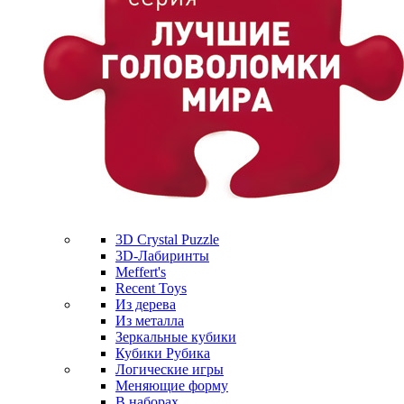
3D Crystal Puzzle
3D-Лабиринты
Meffert's
Recent Toys
Из дерева
Из металла
Зеркальные кубики
Кубики Рубика
Логические игры
Меняющие форму
В наборах