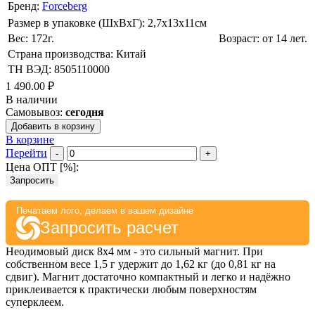
Бренд:
Forceberg
Размер в упаковке (ШхВxГ): 2,7х13х11cм
Вес: 172г.
Возраст: от 14 лет.
Страна производства: Китай
ТН ВЭД: 8505110000
1 490.00 ₽
В наличии
Самовывоз:
сегодня
Добавить в корзину
В корзине
Перейти
-
+
Цена ОПТ [
%
]:
Запросить
Печатаем лого, делаем в вашем дизайне
Запросить расчет
Неодимовый диск 8х4 мм - это сильный магнит. При
собственном весе 1,5 г удержит до 1,62 кг (до 0,81 кг на
сдвиг). Магнит достаточно компактный и легко и надёжно
приклеивается к практически любым поверхностям
суперклеем.