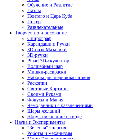
Обучение и Развитие
Пазлы
Пентаго и Царь Куба
Покер
Развлекательные
Творчество и рисование
Спирограф
Карандаши и Ручки
3D-пазл Мазалики
3D-ручки
Pinart 3D-скульптор
Волшебный шар
Мишки-раскраски
Наборы для первоклассников
Раскопки
Световые Картины
Своими Руками
Фокусы и Магия
Чемоданчики с развлечениями
Шары желаний
Эбру - рисование на воде
Наука и Эксперименты
"Зеленая" энергия
Роботы и механизмы
Мини Эксперименты