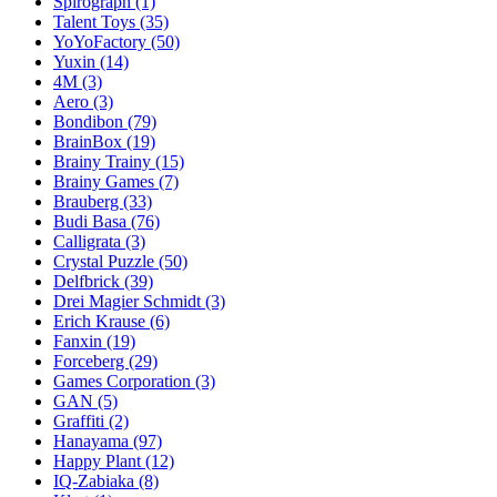
Spirograph
(1)
Talent Toys
(35)
YoYoFactory
(50)
Yuxin
(14)
4M
(3)
Aero
(3)
Bondibon
(79)
BrainBox
(19)
Brainy Trainy
(15)
Brainy Games
(7)
Brauberg
(33)
Budi Basa
(76)
Calligrata
(3)
Crystal Puzzle
(50)
Delfbrick
(39)
Drei Magier Schmidt
(3)
Erich Krause
(6)
Fanxin
(19)
Forceberg
(29)
Games Corporation
(3)
GAN
(5)
Graffiti
(2)
Hanayama
(97)
Happy Plant
(12)
IQ-Zabiaka
(8)