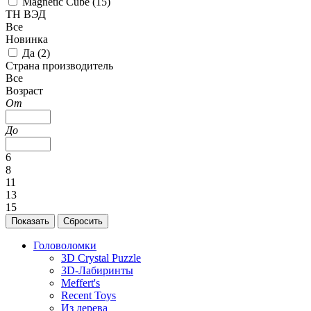
Magnetic Cube (
15
)
ТН ВЭД
Все
Новинка
Да (
2
)
Страна производитель
Все
Возраст
От
До
6
8
11
13
15
Головоломки
3D Crystal Puzzle
3D-Лабиринты
Meffert's
Recent Toys
Из дерева