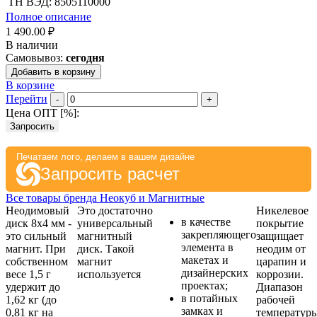
ТН ВЭД: 8505110000
Полное описание
1 490.00 ₽
В наличии
Самовывоз:
сегодня
Добавить в корзину
В корзине
Перейти
-
+
Цена ОПТ [
%
]:
Запросить
Печатаем лого, делаем в вашем дизайне
Запросить расчет
Все товары бренда Неокуб и Магнитные
Неодимовый
Это достаточно
Никелевое
в качестве
диск 8х4 мм -
универсальный
покрытие
закрепляющего
это сильный
магнитный
защищает
элемента в
магнит. При
диск. Такой
неодим от
макетах и
собственном
магнит
царапин и
дизайнерских
весе 1,5 г
используется
коррозии.
проектах;
удержит до
Диапазон
в потайных
1,62 кг (до
рабочей
замках и
0,81 кг на
температуры