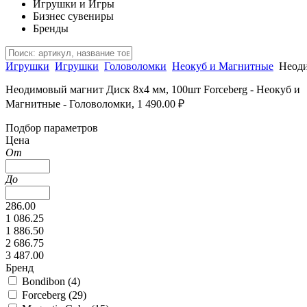
Игрушки и Игры
Бизнес сувениры
Бренды
Игрушки
Игрушки
Головоломки
Неокуб и Магнитные
Неоди
Неодимовый магнит Диск 8х4 мм, 100шт Forceberg - Неокуб и
Магнитные - Головоломки, 1 490.00 ₽
Подбор параметров
Цена
От
До
286.00
1 086.25
1 886.50
2 686.75
3 487.00
Бренд
Bondibon (
4
)
Forceberg (
29
)