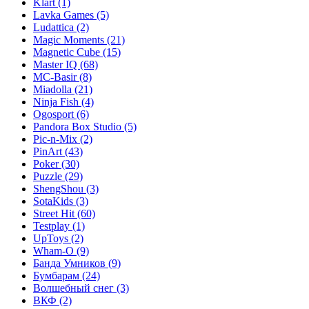
Klart
(1)
Lavka Games
(5)
Ludattica
(2)
Magic Moments
(21)
Magnetic Cube
(15)
Master IQ
(68)
MC-Basir
(8)
Miadolla
(21)
Ninja Fish
(4)
Ogosport
(6)
Pandora Box Studio
(5)
Pic-n-Mix
(2)
PinArt
(43)
Poker
(30)
Puzzle
(29)
ShengShou
(3)
SotaKids
(3)
Street Hit
(60)
Testplay
(1)
UpToys
(2)
Wham-O
(9)
Банда Умников
(9)
Бумбарам
(24)
Волшебный снег
(3)
ВКФ
(2)