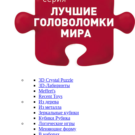
3D Crystal Puzzle
3D-Лабиринты
Meffert's
Recent Toys
Из дерева
Из металла
Зеркальные кубики
Кубики Рубика
Логические игры
Меняющие форму
В наборах