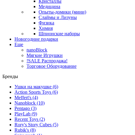
Кристаллы
Медицина
Опыты-домики (мини)
Слаймы и Лизуны
Физика
Химия
Шпионские наборы
Новогодние подарки
Еще
nanoBlock
Мягкие Игрушки
!SALE Распродажа!
Торговое Оборудование
Бренды
Ушки на макушке
(6)
Action Sports Toys
(6)
Meffert's
(4)
Nanoblock
(10)
Pentago
(3)
PlayLab
(9)
Recent Toys
(2)
Rory's Story Cubes
(5)
Rubik's
(8)