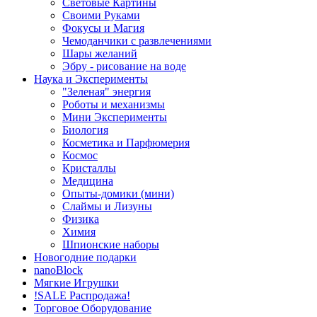
Световые Картины
Своими Руками
Фокусы и Магия
Чемоданчики с развлечениями
Шары желаний
Эбру - рисование на воде
Наука и Эксперименты
"Зеленая" энергия
Роботы и механизмы
Мини Эксперименты
Биология
Косметика и Парфюмерия
Космос
Кристаллы
Медицина
Опыты-домики (мини)
Слаймы и Лизуны
Физика
Химия
Шпионские наборы
Новогодние подарки
nanoBlock
Мягкие Игрушки
!SALE Распродажа!
Торговое Оборудование