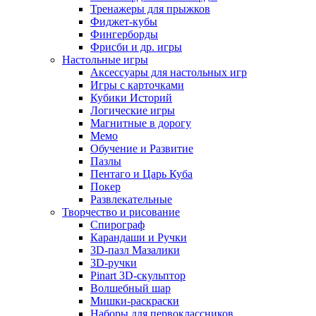
Тренажеры для прыжков
Фиджет-кубы
Фингерборды
Фрисби и др. игры
Настольные игры
Аксессуары для настольных игр
Игры с карточками
Кубики Историй
Логические игры
Магнитные в дорогу
Мемо
Обучение и Развитие
Пазлы
Пентаго и Царь Куба
Покер
Развлекательные
Творчество и рисование
Спирограф
Карандаши и Ручки
3D-пазл Мазалики
3D-ручки
Pinart 3D-скульптор
Волшебный шар
Мишки-раскраски
Наборы для первоклассников