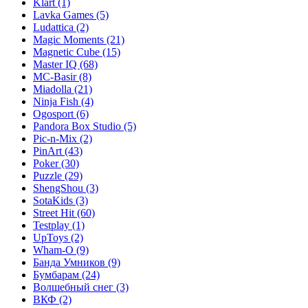
Klart
(1)
Lavka Games
(5)
Ludattica
(2)
Magic Moments
(21)
Magnetic Cube
(15)
Master IQ
(68)
MC-Basir
(8)
Miadolla
(21)
Ninja Fish
(4)
Ogosport
(6)
Pandora Box Studio
(5)
Pic-n-Mix
(2)
PinArt
(43)
Poker
(30)
Puzzle
(29)
ShengShou
(3)
SotaKids
(3)
Street Hit
(60)
Testplay
(1)
UpToys
(2)
Wham-O
(9)
Банда Умников
(9)
Бумбарам
(24)
Волшебный снег
(3)
ВКФ
(2)