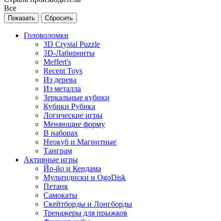
Все
Головоломки
3D Crystal Puzzle
3D-Лабиринты
Meffert's
Recent Toys
Из дерева
Из металла
Зеркальные кубики
Кубики Рубика
Логические игры
Меняющие форму
В наборах
Неокуб и Магнитные
Танграм
Активные игры
Йо-йо и Кендама
Мультидиски и OgoDisk
Петанк
Самокаты
Скейтборды и Лонгборды
Тренажеры для прыжков