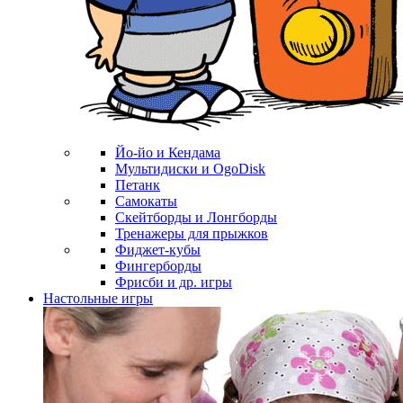
Йо-йо и Кендама
Мультидиски и OgoDisk
Петанк
Самокаты
Скейтборды и Лонгборды
Тренажеры для прыжков
Фиджет-кубы
Фингерборды
Фрисби и др. игры
Настольные игры