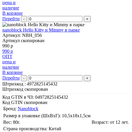
цена и
наличие
В корзине
Перейти
-
+
nanoblock Hello Kitty и Mimmy в парке
Артикул: NBH_056
Артикул скопирован
990 р
990 р
ОПТ
цена и
наличие
В корзине
Перейти
-
+
Штрихкод :
4972825145432
Штрихкод скопирован
Код GTIN в ЧЗ:
04972825145432
Код GTIN скопирован
Бренд:
Nanoblock
Размер в упаковке (ШхВxГ): 10,5х18х1,5cм
Вес: 80г.
Возраст: от 12 лет.
Страна производства: Китай