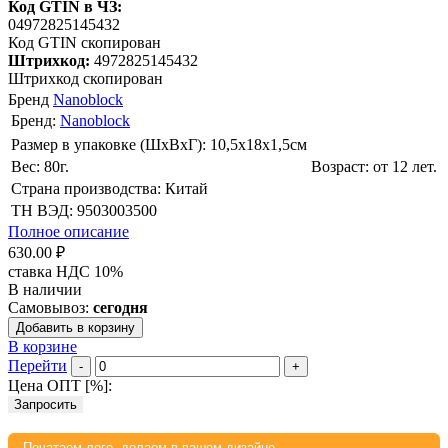
Код GTIN в ЧЗ:
04972825145432
Код GTIN скопирован
Штрихкод:
4972825145432
Штрихкод скопирован
Бренд
Nanoblock
Бренд:
Nanoblock
Размер в упаковке (ШхВxГ): 10,5х18х1,5cм
Вес: 80г.
Возраст: от 12 лет.
Страна производства: Китай
ТН ВЭД: 9503003500
Полное описание
630.00 ₽
ставка НДС 10%
В наличии
Самовывоз:
сегодня
Добавить в корзину
В корзине
Перейти
-
+
Цена ОПТ [
%
]:
Запросить
Печатаем лого, делаем в вашем дизайне