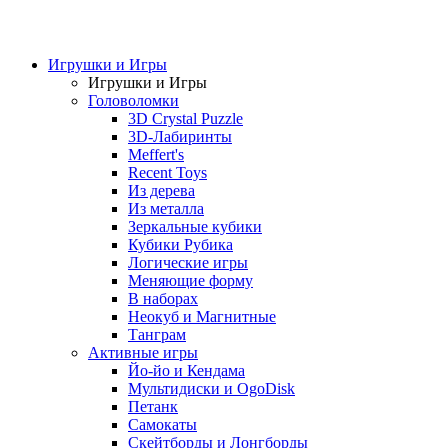
Игрушки и Игры
Игрушки и Игры
Головоломки
3D Crystal Puzzle
3D-Лабиринты
Meffert's
Recent Toys
Из дерева
Из металла
Зеркальные кубики
Кубики Рубика
Логические игры
Меняющие форму
В наборах
Неокуб и Магнитные
Танграм
Активные игры
Йо-йо и Кендама
Мультидиски и OgoDisk
Петанк
Самокаты
Скейтборды и Лонгборды