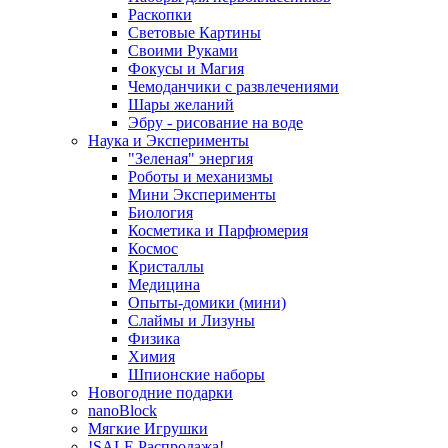
Раскопки
Световые Картины
Своими Руками
Фокусы и Магия
Чемоданчики с развлечениями
Шары желаний
Эбру - рисование на воде
Наука и Эксперименты
"Зеленая" энергия
Роботы и механизмы
Мини Эксперименты
Биология
Косметика и Парфюмерия
Космос
Кристаллы
Медицина
Опыты-домики (мини)
Слаймы и Лизуны
Физика
Химия
Шпионские наборы
Новогодние подарки
nanoBlock
Мягкие Игрушки
!SALE Распродажа!