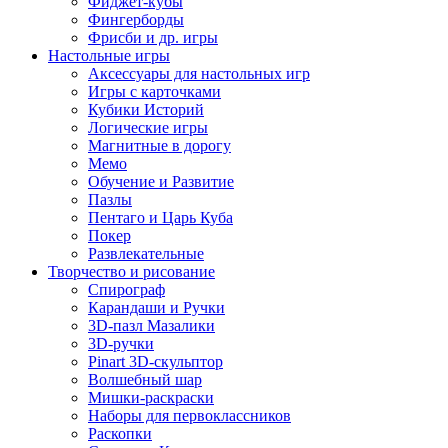
Фиджет-кубы
Фингерборды
Фрисби и др. игры
Настольные игры
Аксессуары для настольных игр
Игры с карточками
Кубики Историй
Логические игры
Магнитные в дорогу
Мемо
Обучение и Развитие
Пазлы
Пентаго и Царь Куба
Покер
Развлекательные
Творчество и рисование
Спирограф
Карандаши и Ручки
3D-пазл Мазалики
3D-ручки
Pinart 3D-скульптор
Волшебный шар
Мишки-раскраски
Наборы для первоклассников
Раскопки