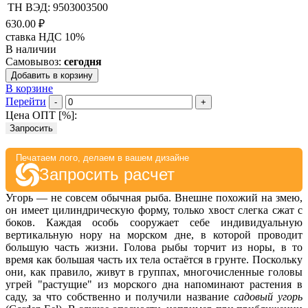
ТН ВЭД: 9503003500
630.00 ₽
ставка НДС 10%
В наличии
Самовывоз:
сегодня
Добавить в корзину
В корзине
Перейти
-
+
Цена ОПТ [
%
]:
Запросить
Печатаем лого, делаем в вашем дизайне
Запросить расчет
Угорь — не совсем обычная рыба. Внешне похожий на змею,
он имеет цилиндрическую форму, только хвост слегка сжат с
боков. Каждая особь сооружает себе индивидуальную
вертикальную нору на морском дне, в которой проводит
большую часть жизни. Голова рыбы торчит из норы, в то
время как большая часть их тела остаётся в грунте. Поскольку
они, как правило, живут в группах, многочисленные головы
угрей "растущие" из морского дна напоминают растения в
саду, за что собственно и получили название
садовый угорь