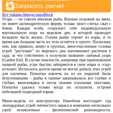
Запросить расчет
Все товары бренда nanoBlock
Угорь — не совсем обычная рыба. Внешне похожий на змею,
он имеет цилиндрическую форму, только хвост слегка сжат с
боков. Каждая особь сооружает себе индивидуальную
вертикальную нору на морском дне, в которой проводит
большую часть жизни. Голова рыбы торчит из норы, в то
время как большая часть их тела остаётся в грунте. Поскольку
они, как правило, живут в группах, многочисленные головы
угрей "растущие" из морского дна напоминают растения в
саду, за что собственно и получили название
садовый угорь
(Garden Eel). В случае опасности, например при приближении
хищной рыбы, угри быстро забираются в свои норы и «сад»
исчезает. Ихтиологи долгое время не могли добыть этих угрей
для изучения. Попытки извлечь их из их укрытий были
безуспешными – рыбы в панике закапывались все глубже и
глубже, ввинчиваясь в песок своими плоскими хвостами.
Попытка удалась только когда их оглушили, устроив
небольшой подводный взрыв.
Мини-модель из конструктора Наноблок воссоздает сад
леопардовых угрей пятнистого окраса в компании нескольких
угрей великолепных
- филиппинской разновидности,