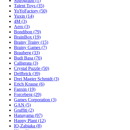
Spirograph
(1)
Talent Toys
(35)
YoYoFactory
(50)
Yuxin
(14)
4M
(3)
Aero
(3)
Bondibon
(79)
BrainBox
(19)
Brainy Trainy
(15)
Brainy Games
(7)
Brauberg
(33)
Budi Basa
(76)
Calligrata
(3)
Crystal Puzzle
(50)
Delfbrick
(39)
Drei Magier Schmidt
(3)
Erich Krause
(6)
Fanxin
(19)
Forceberg
(29)
Games Corporation
(3)
GAN
(5)
Graffiti
(2)
Hanayama
(97)
Happy Plant
(12)
IQ-Zabiaka
(8)