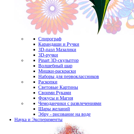
Спирограф
Карандаши и Ручки
3D-пазл Мазалики
3D-ручки
Pinart 3D-скульптор
Волшебный шар
Мишки-раскраски
Наборы для первоклассников
Раскопки
Световые Картины
Своими Руками
Фокусы и Магия
Чемоданчики с развлечениями
Шары желаний
Эбру - рисование на воде
Наука и Эксперименты