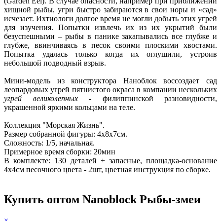
(Garden Eel). В случае опасности, например при приближении
хищной рыбы, угри быстро забираются в свои норы и «сад»
исчезает. Ихтиологи долгое время не могли добыть этих угрей
для изучения. Попытки извлечь их из их укрытий были
безуспешными – рыбы в панике закапывались все глубже и
глубже, ввинчиваясь в песок своими плоскими хвостами.
Попытка удалась только когда их оглушили, устроив
небольшой подводный взрыв.
Мини-модель из конструктора Наноблок воссоздает сад
леопардовых угрей пятнистого окраса в компании нескольких
угрей великолепных
- филиппинской разновидности,
украшенной яркими кольцами на теле.
Коллекция "Морская Жизнь".
Размер собранной фигуры: 4х8х7см.
Сложность: 1/5, начальная.
Примерное время сборки: 20мин
В комплекте: 130 деталей + запасные, площадка-основание
4х4см песочного цвета - 2шт, цветная инструкция по сборке.
Купить оптом Nanoblock Рыбы-змеи
×