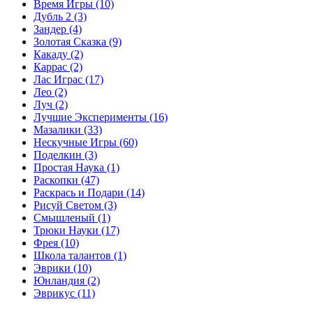
Время Игры
(10)
Дубль 2
(3)
Зандер
(4)
Золотая Сказка
(9)
Какаду
(2)
Каррас
(2)
Лас Играс
(17)
Лео
(2)
Луч
(2)
Лучшие Эксперименты
(16)
Мазалики
(33)
Нескучные Игры
(60)
Поделкин
(3)
Простая Наука
(1)
Раскопки
(47)
Раскрась и Подари
(14)
Рисуй Светом
(3)
Смышленый
(1)
Трюки Науки
(17)
Фрея
(10)
Школа талантов
(1)
Эврики
(10)
Юнландия
(2)
Эврикус
(11)