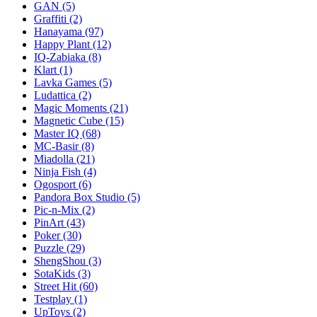
GAN
(5)
Graffiti
(2)
Hanayama
(97)
Happy Plant
(12)
IQ-Zabiaka
(8)
Klart
(1)
Lavka Games
(5)
Ludattica
(2)
Magic Moments
(21)
Magnetic Cube
(15)
Master IQ
(68)
MC-Basir
(8)
Miadolla
(21)
Ninja Fish
(4)
Ogosport
(6)
Pandora Box Studio
(5)
Pic-n-Mix
(2)
PinArt
(43)
Poker
(30)
Puzzle
(29)
ShengShou
(3)
SotaKids
(3)
Street Hit
(60)
Testplay
(1)
UpToys
(2)