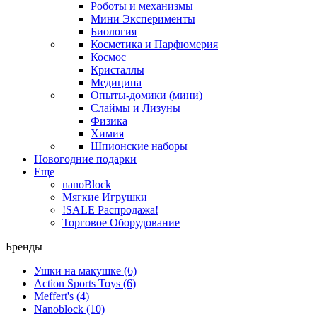
Роботы и механизмы
Мини Эксперименты
Биология
Косметика и Парфюмерия
Космос
Кристаллы
Медицина
Опыты-домики (мини)
Слаймы и Лизуны
Физика
Химия
Шпионские наборы
Новогодние подарки
Еще
nanoBlock
Мягкие Игрушки
!SALE Распродажа!
Торговое Оборудование
Бренды
Ушки на макушке
(6)
Action Sports Toys
(6)
Meffert's
(4)
Nanoblock
(10)