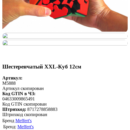
Шестеренчатый XXL-Куб 12см
Артикул:
M5888
Артикул скопирован
Код GTIN в ЧЗ:
04633009865491
Код GTIN скопирован
Штрихкод:
8717278858883
Штрихкод скопирован
Бренд
Meffert's
Бренд:
Meffert's