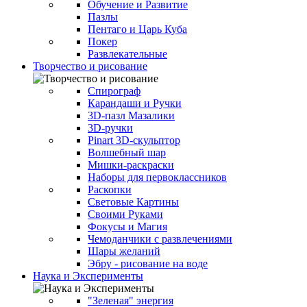
Обучение и Развитие
Пазлы
Пентаго и Царь Куба
Покер
Развлекательные
Творчество и рисование
Спирограф
Карандаши и Ручки
3D-пазл Мазалики
3D-ручки
Pinart 3D-скульптор
Волшебный шар
Мишки-раскраски
Наборы для первоклассников
Раскопки
Световые Картины
Своими Руками
Фокусы и Магия
Чемоданчики с развлечениями
Шары желаний
Эбру - рисование на воде
Наука и Эксперименты
"Зеленая" энергия