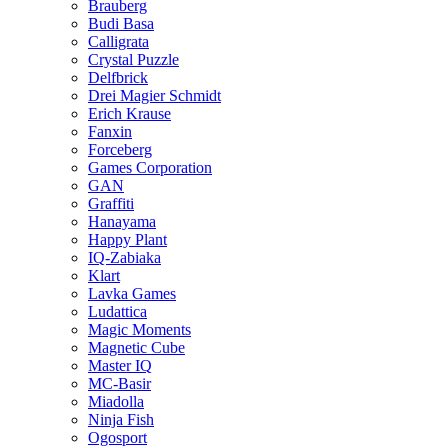
Brauberg
Budi Basa
Calligrata
Crystal Puzzle
Delfbrick
Drei Magier Schmidt
Erich Krause
Fanxin
Forceberg
Games Corporation
GAN
Graffiti
Hanayama
Happy Plant
IQ-Zabiaka
Klart
Lavka Games
Ludattica
Magic Moments
Magnetic Cube
Master IQ
MC-Basir
Miadolla
Ninja Fish
Ogosport