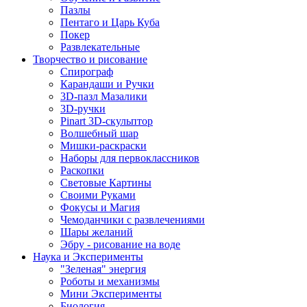
Пазлы
Пентаго и Царь Куба
Покер
Развлекательные
Творчество и рисование
Спирограф
Карандаши и Ручки
3D-пазл Мазалики
3D-ручки
Pinart 3D-скульптор
Волшебный шар
Мишки-раскраски
Наборы для первоклассников
Раскопки
Световые Картины
Своими Руками
Фокусы и Магия
Чемоданчики с развлечениями
Шары желаний
Эбру - рисование на воде
Наука и Эксперименты
"Зеленая" энергия
Роботы и механизмы
Мини Эксперименты
Биология