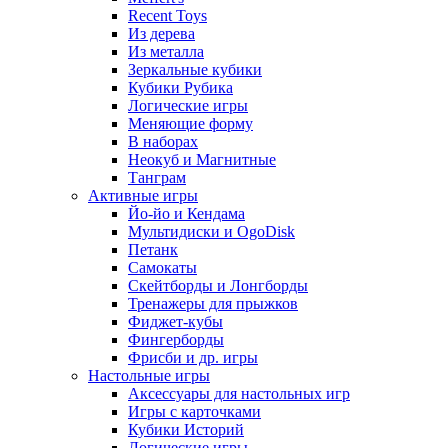
Recent Toys
Из дерева
Из металла
Зеркальные кубики
Кубики Рубика
Логические игры
Меняющие форму
В наборах
Неокуб и Магнитные
Танграм
Активные игры
Йо-йо и Кендама
Мультидиски и OgoDisk
Петанк
Самокаты
Скейтборды и Лонгборды
Тренажеры для прыжков
Фиджет-кубы
Фингерборды
Фрисби и др. игры
Настольные игры
Аксессуары для настольных игр
Игры с карточками
Кубики Историй
Логические игры