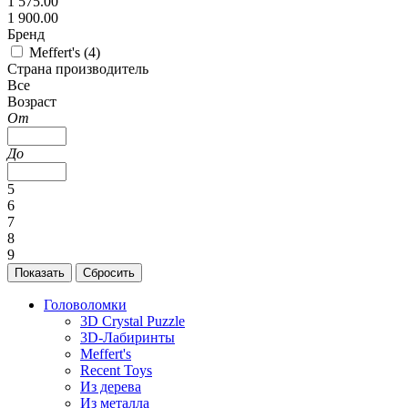
1 575.00
1 900.00
Бренд
Meffert's (
4
)
Страна производитель
Все
Возраст
От
До
5
6
7
8
9
Головоломки
3D Crystal Puzzle
3D-Лабиринты
Meffert's
Recent Toys
Из дерева
Из металла