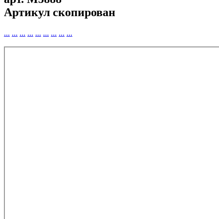
Артикул скопирован
...
...
...
...
...
...
...
...
...