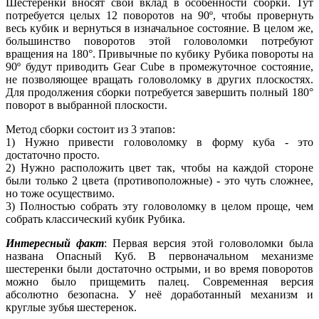
Шестеренки вносят свой вклад в особенности сборки. Тут
потребуется целых 12 поворотов на 90º, чтобы провернуть
весь кубик и вернуться в изначальное состояние. В целом же,
большинство поворотов этой головоломки потребуют
вращения на 180°. Привычные по кубику Рубика повороты на
90º будут приводить Gear Cube в промежуточное состояние,
не позволяющее вращать головоломку в других плоскостях.
Для продолжения сборки потребуется завершить полный 180°
поворот в выбранной плоскости.
Метод сборки состоит из 3 этапов:
1) Нужно привести головоломку в форму куба - это
достаточно просто.
2) Нужно расположить цвет так, чтобы на каждой стороне
были только 2 цвета (противоположные) - это чуть сложнее,
но тоже осуществимо.
3) Полностью собрать эту головоломку в целом проще, чем
собрать классический кубик Рубика.
Интересный факт
: Первая версия этой головоломки была
названа Опасный Куб. В первоначальном механизме
шестеренки были достаточно острыми, и во время поворотов
можно было прищемить палец. Современная версия
абсолютно безопасна. У неё доработанный механизм и
круглые зубья шестеренок.