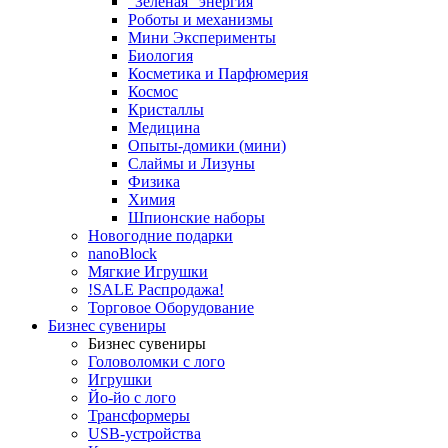
"Зеленая" энергия
Роботы и механизмы
Мини Эксперименты
Биология
Косметика и Парфюмерия
Космос
Кристаллы
Медицина
Опыты-домики (мини)
Слаймы и Лизуны
Физика
Химия
Шпионские наборы
Новогодние подарки
nanoBlock
Мягкие Игрушки
!SALE Распродажа!
Торговое Оборудование
Бизнес сувениры
Бизнес сувениры
Головоломки с лого
Игрушки
Йо-йо с лого
Трансформеры
USB-устройства