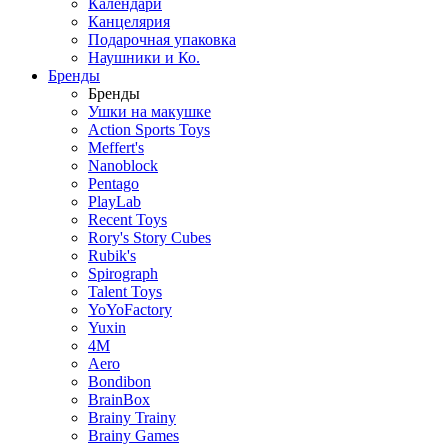
Календари
Канцелярия
Подарочная упаковка
Наушники и Ко.
Бренды
Бренды
Ушки на макушке
Action Sports Toys
Meffert's
Nanoblock
Pentago
PlayLab
Recent Toys
Rory's Story Cubes
Rubik's
Spirograph
Talent Toys
YoYoFactory
Yuxin
4M
Aero
Bondibon
BrainBox
Brainy Trainy
Brainy Games