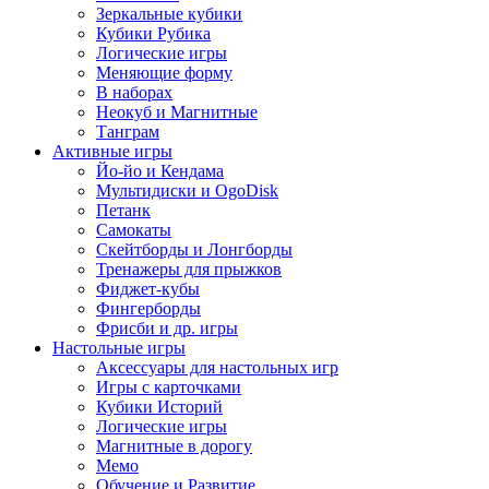
Зеркальные кубики
Кубики Рубика
Логические игры
Меняющие форму
В наборах
Неокуб и Магнитные
Танграм
Активные игры
Йо-йо и Кендама
Мультидиски и OgoDisk
Петанк
Самокаты
Скейтборды и Лонгборды
Тренажеры для прыжков
Фиджет-кубы
Фингерборды
Фрисби и др. игры
Настольные игры
Аксессуары для настольных игр
Игры с карточками
Кубики Историй
Логические игры
Магнитные в дорогу
Мемо
Обучение и Развитие