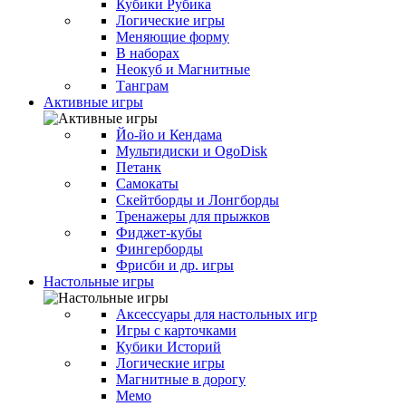
Кубики Рубика
Логические игры
Меняющие форму
В наборах
Неокуб и Магнитные
Танграм
Активные игры
Йо-йо и Кендама
Мультидиски и OgoDisk
Петанк
Самокаты
Скейтборды и Лонгборды
Тренажеры для прыжков
Фиджет-кубы
Фингерборды
Фрисби и др. игры
Настольные игры
Аксессуары для настольных игр
Игры с карточками
Кубики Историй
Логические игры
Магнитные в дорогу
Мемо