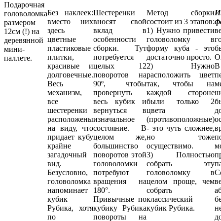
Подарочная
Без наклеек:
Шестеренки
Метод сборки
И
головоломка
вместо них
вносят свой
состоит из 3 этапов:
ф
размером
здесь
вклад в
1) Нужно привести
в
12см (!) на
цветные
особенности
головоломку в
г
деревянной
пластиковые
сборки. Тут
форму куба - это
б
мини-
плитки,
потребуется
достаточно просто.
О
паллете.
красивые и
целых 12
2) Нужно
В
долговечные.
поворотов на
расположить цвет
п
Весь
90º, чтобы
так, чтобы на
м
механизм,
провернуть
каждой стороне
ш
все
весь кубик и
были только 2
б
шестеренки
вернуться в
цвета
д
расположены
изначальное
(противоположные)
о
на виду, что
состояние. В
- это чуть сложнее,
в
придает кубу
целом же,
но тоже
п
крайне
большинство
осуществимо.
м
загадочный
поворотов этой
3) Полностью
п
вид.
головоломки
собрать эту
п
Безусловно,
потребуют
головоломку в
С
головоломка
вращения на
целом проще, чем
в
напоминает
180°.
собрать
а
кубик
Привычные по
классический
б
Рубика, хотя
кубику Рубика
кубик Рубика.
н
по
повороты на
д