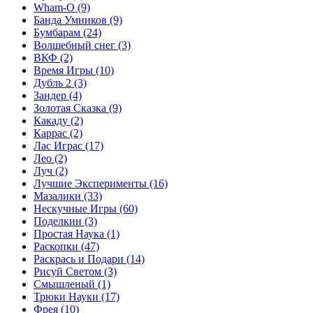
Wham-O
(9)
Банда Умников
(9)
Бумбарам
(24)
Волшебный снег
(3)
ВКФ
(2)
Время Игры
(10)
Дубль 2
(3)
Зандер
(4)
Золотая Сказка
(9)
Какаду
(2)
Каррас
(2)
Лас Играс
(17)
Лео
(2)
Луч
(2)
Лучшие Эксперименты
(16)
Мазалики
(33)
Нескучные Игры
(60)
Поделкин
(3)
Простая Наука
(1)
Раскопки
(47)
Раскрась и Подари
(14)
Рисуй Светом
(3)
Смышленый
(1)
Трюки Науки
(17)
Фрея
(10)