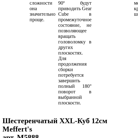
сложности
90º будут
м
она
приводить Gear
к
значительно
Cube в
ш
проще.
промежуточное
состояние, не
позволяющее
вращать
головоломку в
других
плоскостях.
Для
продолжения
сборки
потребуется
завершить
полный 180°
поворот в
выбранной
плоскости.
Шестеренчатый XXL-Куб 12см
Meffert's
арт.
M5888