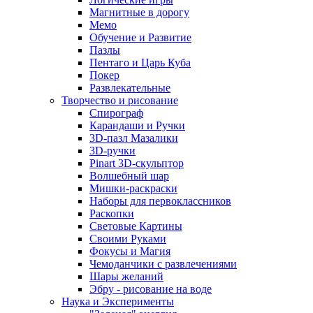
Магнитные в дорогу
Мемо
Обучение и Развитие
Пазлы
Пентаго и Царь Куба
Покер
Развлекательные
Творчество и рисование
Спирограф
Карандаши и Ручки
3D-пазл Мазалики
3D-ручки
Pinart 3D-скульптор
Волшебный шар
Мишки-раскраски
Наборы для первоклассников
Раскопки
Световые Картины
Своими Руками
Фокусы и Магия
Чемоданчики с развлечениями
Шары желаний
Эбру - рисование на воде
Наука и Эксперименты