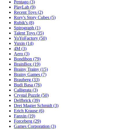
Pentago
(3)
PlayLab
(9)
Recent Toys
(2)
Rory's Story Cubes
(5)
Rubik's
(8)
Spirograph
(1)
Talent Toys
(35)
YoYoFactory
(50)
Yuxin
(14)
4M
(3)
Aero
(3)
Bondibon
(79)
BrainBox
(19)
Brainy Trainy
(15)
Brainy Games
(7)
Brauberg
(33)
Budi Basa
(76)
Calligrata
(3)
Crystal Puzzle
(50)
Delfbrick
(39)
Drei Magier Schmidt
(3)
Erich Krause
(6)
Fanxin
(19)
Forceberg
(29)
Games Corporation
(3)