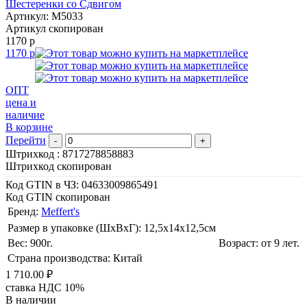
Шестеренки со Сдвигом
Артикул: M5033
Артикул скопирован
1170 р
1170 р
ОПТ
цена и
наличие
В корзине
Перейти
-
+
Штрихкод :
8717278858883
Штрихкод скопирован
Код GTIN в ЧЗ:
04633009865491
Код GTIN скопирован
Бренд:
Meffert's
Размер в упаковке (ШхВxГ): 12,5х14х12,5cм
Вес: 900г.
Возраст: от 9 лет.
Страна производства: Китай
1 710.00 ₽
ставка НДС 10%
В наличии