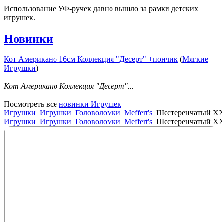
Использование УФ-ручек давно вышло за рамки детских
игрушек.
Новинки
Кот Американо 16см Коллекция "Десерт" +пончик
(
Мягкие
Игрушки
)
Кот Американо Коллекция "Десерт"...
Посмотреть все
новинки Игрушек
Игрушки
Игрушки
Головоломки
Meffert's
Шестеренчатый XX
Игрушки
Игрушки
Головоломки
Meffert's
Шестеренчатый XX