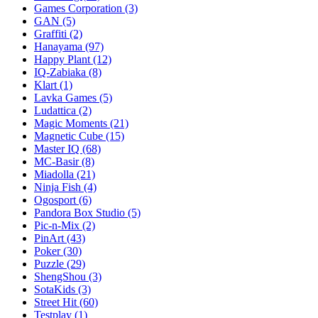
Games Corporation
(3)
GAN
(5)
Graffiti
(2)
Hanayama
(97)
Happy Plant
(12)
IQ-Zabiaka
(8)
Klart
(1)
Lavka Games
(5)
Ludattica
(2)
Magic Moments
(21)
Magnetic Cube
(15)
Master IQ
(68)
MC-Basir
(8)
Miadolla
(21)
Ninja Fish
(4)
Ogosport
(6)
Pandora Box Studio
(5)
Pic-n-Mix
(2)
PinArt
(43)
Poker
(30)
Puzzle
(29)
ShengShou
(3)
SotaKids
(3)
Street Hit
(60)
Testplay
(1)