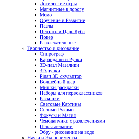
Логические игры
Магнитные в дорогу
Мемо
Обучение и Развитие
Пазлы
Пентаго и Царь Куба
Покер
Развлекательные
Творчество и рисование
Спирограф
Карандаши и Ручки
3D-пазл Мазалики
3D-ручки
Pinart 3D-скульптор
Волшебный шар
Мишки-раскраски
Наборы для первоклассников
Раскопки
Световые Картины
Своими Руками
Фокусы и Магия
Чемоданчики с развлечениями
Шары желаний
Эбру - рисование на воде
Наука и Эксперименты