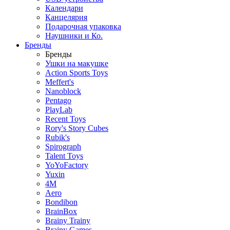
Календари
Канцелярия
Подарочная упаковка
Наушники и Ко.
Бренды
Бренды
Ушки на макушке
Action Sports Toys
Meffert's
Nanoblock
Pentago
PlayLab
Recent Toys
Rory's Story Cubes
Rubik's
Spirograph
Talent Toys
YoYoFactory
Yuxin
4M
Aero
Bondibon
BrainBox
Brainy Trainy
Brainy Games