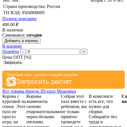
Вес: 80г.
Возраст: от 6 лет.
Страна производства: Россия
ТН ВЭД: 9504908009
Полное описание
490.00 ₽
В наличии
Самовывоз:
сегодня
Добавить в корзину
В корзине
Перейти
-
+
Цена ОПТ [
%
]:
Запросить
Печатаем лого, делаем в вашем дизайне
Запросить расчет
Все товары бренда 3D-пазл Мазалики
Корова с
Коровы
Собрая этот
В комплекте
Со
курочкой на
знамениты
пазл вместе с
есть все, что
на
спине. Этот
своими
ребенком, вы
нужно для
пазл не
очаровательными
не только
сборки.
просто
черно-белыми
приятно
Собирайте без
игра, он
пятнами,
проведете
труда и
переносит в
делающими
время, но и
дополнительных