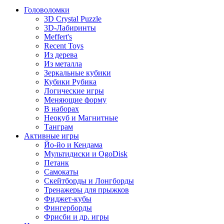
Головоломки
3D Crystal Puzzle
3D-Лабиринты
Meffert's
Recent Toys
Из дерева
Из металла
Зеркальные кубики
Кубики Рубика
Логические игры
Меняющие форму
В наборах
Неокуб и Магнитные
Танграм
Активные игры
Йо-йо и Кендама
Мультидиски и OgoDisk
Петанк
Самокаты
Скейтборды и Лонгборды
Тренажеры для прыжков
Фиджет-кубы
Фингерборды
Фрисби и др. игры