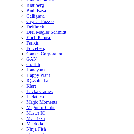
Brauberg
Budi Basa
Calligrata
Crystal Puzzle
Delfbrick
Drei Magier Schmidt
Erich Krause
Fanxin
Forceberg
Games Corporation
GAN
Graffiti
Hanayama
Happy Plant
IQ-Zabiaka
Klart
Lavka Games
Ludattica
Magic Moments
Magnetic Cube
Master IQ
MC-Basir
Miadolla
Ninja Fish