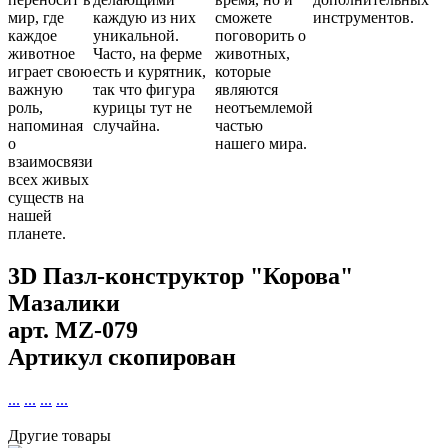
мир, где
каждую из них
сможете
инструментов.
каждое
уникальной.
поговорить о
животное
Часто, на ферме
животных,
играет свою
есть и курятник,
которые
важную
так что фигура
являются
роль,
курицы тут не
неотъемлемой
напоминая
случайна.
частью
о
нашего мира.
взаимосвязи
всех живых
существ на
нашей
планете.
3D Пазл-конструктор "Корова"
Мазалики
арт.
MZ-079
Артикул скопирован
...
...
...
...
Другие товары