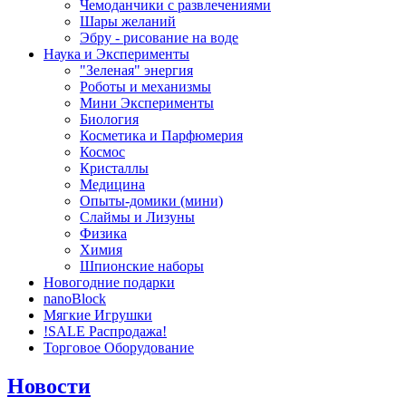
Чемоданчики с развлечениями
Шары желаний
Эбру - рисование на воде
Наука и Эксперименты
"Зеленая" энергия
Роботы и механизмы
Мини Эксперименты
Биология
Косметика и Парфюмерия
Космос
Кристаллы
Медицина
Опыты-домики (мини)
Слаймы и Лизуны
Физика
Химия
Шпионские наборы
Новогодние подарки
nanoBlock
Мягкие Игрушки
!SALE Распродажа!
Торговое Оборудование
Новости