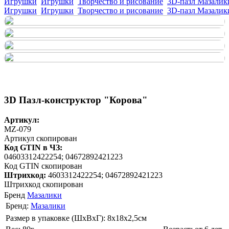
Игрушки
Игрушки
Творчество и рисование
3D-пазл Мазалик
Игрушки
Игрушки
Творчество и рисование
3D-пазл Мазалик
3D Пазл-конструктор "Корова"
Артикул:
MZ-079
Артикул скопирован
Код GTIN в ЧЗ:
04603312422254; 04672892421223
Код GTIN скопирован
Штрихкод:
4603312422254; 04672892421223
Штрихкод скопирован
Бренд
Мазалики
Бренд:
Мазалики
Размер в упаковке (ШхВxГ): 8х18х2,5cм