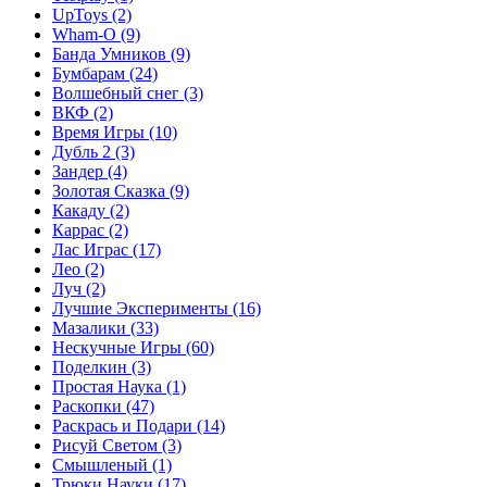
UpToys
(2)
Wham-O
(9)
Банда Умников
(9)
Бумбарам
(24)
Волшебный снег
(3)
ВКФ
(2)
Время Игры
(10)
Дубль 2
(3)
Зандер
(4)
Золотая Сказка
(9)
Какаду
(2)
Каррас
(2)
Лас Играс
(17)
Лео
(2)
Луч
(2)
Лучшие Эксперименты
(16)
Мазалики
(33)
Нескучные Игры
(60)
Поделкин
(3)
Простая Наука
(1)
Раскопки
(47)
Раскрась и Подари
(14)
Рисуй Светом
(3)
Смышленый
(1)
Трюки Науки
(17)