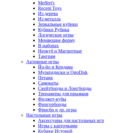
Meffert's
Recent Toys
Из дерева
Из металла
Зеркальные кубики
Кубики Рубика
Логические игры
Меняющие форму
В наборах
Неокуб и Магнитные
Танграм
Активные игры
Йо-йо и Кендама
Мультидиски и OgoDisk
Петанк
Самокаты
Скейтборды и Лонгборды
Тренажеры для прыжков
Фиджет-кубы
Фингерборды
Фрисби и др. игры
Настольные игры
Аксессуары для настольных игр
Игры с карточками
Кубики Историй