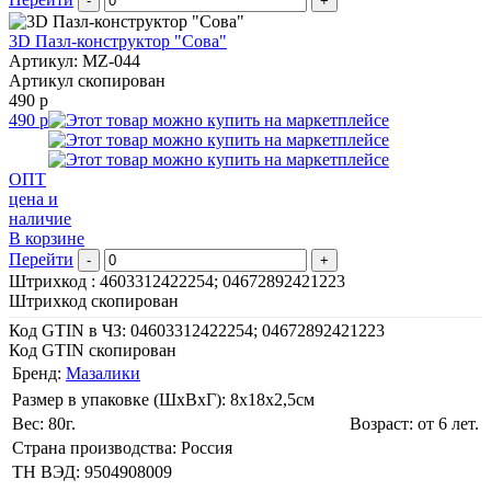
-
+
3D Пазл-конструктор "Сова"
Артикул: MZ-044
Артикул скопирован
490 р
490 р
ОПТ
цена и
наличие
В корзине
Перейти
-
+
Штрихкод :
4603312422254; 04672892421223
Штрихкод скопирован
Код GTIN в ЧЗ:
04603312422254; 04672892421223
Код GTIN скопирован
Бренд:
Мазалики
Размер в упаковке (ШхВxГ): 8х18х2,5cм
Вес: 80г.
Возраст: от 6 лет.
Страна производства: Россия
ТН ВЭД: 9504908009