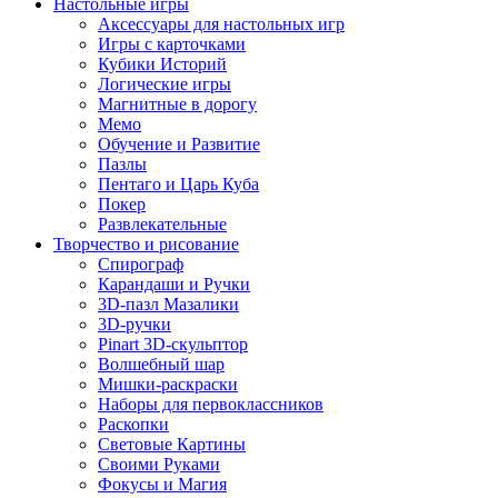
Настольные игры
Аксессуары для настольных игр
Игры с карточками
Кубики Историй
Логические игры
Магнитные в дорогу
Мемо
Обучение и Развитие
Пазлы
Пентаго и Царь Куба
Покер
Развлекательные
Творчество и рисование
Спирограф
Карандаши и Ручки
3D-пазл Мазалики
3D-ручки
Pinart 3D-скульптор
Волшебный шар
Мишки-раскраски
Наборы для первоклассников
Раскопки
Световые Картины
Своими Руками
Фокусы и Магия