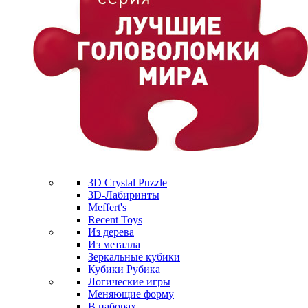
3D Crystal Puzzle
3D-Лабиринты
Meffert's
Recent Toys
Из дерева
Из металла
Зеркальные кубики
Кубики Рубика
Логические игры
Меняющие форму
В наборах