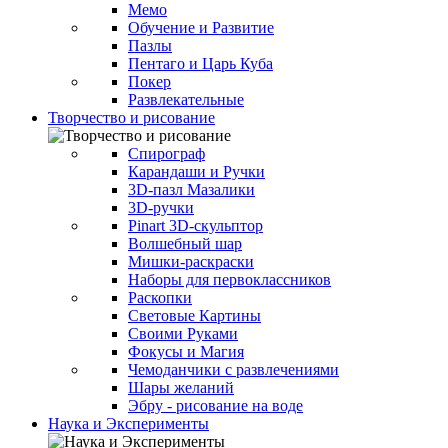
Мемо
Обучение и Развитие
Пазлы
Пентаго и Царь Куба
Покер
Развлекательные
Творчество и рисование
Спирограф
Карандаши и Ручки
3D-пазл Мазалики
3D-ручки
Pinart 3D-скульптор
Волшебный шар
Мишки-раскраски
Наборы для первоклассников
Раскопки
Световые Картины
Своими Руками
Фокусы и Магия
Чемоданчики с развлечениями
Шары желаний
Эбру - рисование на воде
Наука и Эксперименты