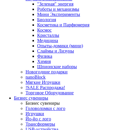
"Зеленая" энергия
Роботы и механизмы
Мини Эксперименты
Биология
Косметика и Парфюмерия
Космос
Кристаллы
Медицина
Опыты-домики (мини)
Слаймы и Лизуны
Физика
Химия
Шпионские наборы
Новогодние подарки
nanoBlock
Мягкие Игрушки
!SALE Распродажа!
Торговое Оборудование
Бизнес сувениры
Бизнес сувениры
Головоломки с лого
Игрушки
Йо-йо с лого
Трансформеры
USB-устройства