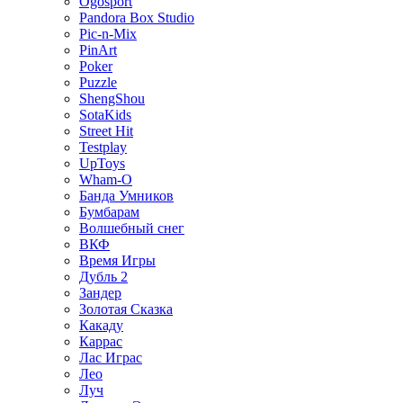
Ogosport
Pandora Box Studio
Pic-n-Mix
PinArt
Poker
Puzzle
ShengShou
SotaKids
Street Hit
Testplay
UpToys
Wham-O
Банда Умников
Бумбарам
Волшебный снег
ВКФ
Время Игры
Дубль 2
Зандер
Золотая Сказка
Какаду
Каррас
Лас Играс
Лео
Луч