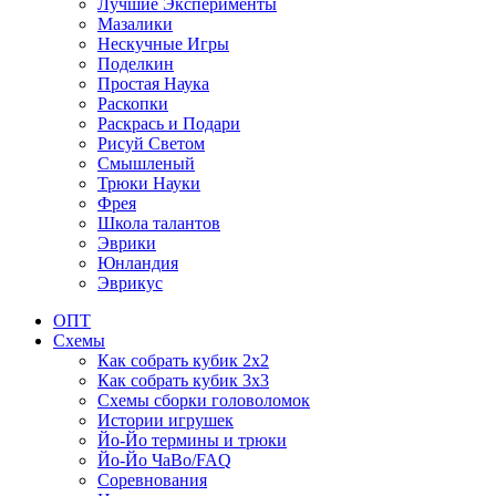
Лучшие Эксперименты
Мазалики
Нескучные Игры
Поделкин
Простая Наука
Раскопки
Раскрась и Подари
Рисуй Светом
Смышленый
Трюки Науки
Фрея
Школа талантов
Эврики
Юнландия
Эврикус
ОПТ
Схемы
Как собрать кубик 2х2
Как собрать кубик 3х3
Схемы сборки головоломок
Истории игрушек
Йо-Йо термины и трюки
Йо-Йо ЧаВо/FAQ
Соревнования