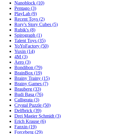
Nanoblock
(10)
Pentago
(3)
PlayLab
(9)
Recent Toys
(2)
Rory's Story Cubes
(5)
Rubik's
(8)
Spirograph
(1)
Talent Toys
(35)
YoYoFactory
(50)
Yuxin
(14)
4M
(3)
Aero
(3)
Bondibon
(79)
BrainBox
(19)
Brainy Trainy
(15)
Brainy Games
(7)
Brauberg
(33)
Budi Basa
(76)
Calligrata
(3)
Crystal Puzzle
(50)
Delfbrick
(39)
Drei Magier Schmidt
(3)
Erich Krause
(6)
Fanxin
(19)
Forceberg
(29)