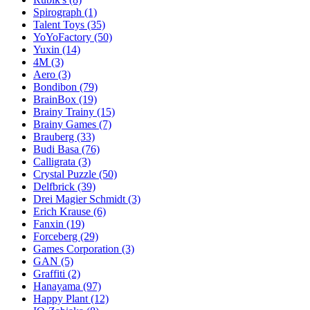
Spirograph
(1)
Talent Toys
(35)
YoYoFactory
(50)
Yuxin
(14)
4M
(3)
Aero
(3)
Bondibon
(79)
BrainBox
(19)
Brainy Trainy
(15)
Brainy Games
(7)
Brauberg
(33)
Budi Basa
(76)
Calligrata
(3)
Crystal Puzzle
(50)
Delfbrick
(39)
Drei Magier Schmidt
(3)
Erich Krause
(6)
Fanxin
(19)
Forceberg
(29)
Games Corporation
(3)
GAN
(5)
Graffiti
(2)
Hanayama
(97)
Happy Plant
(12)