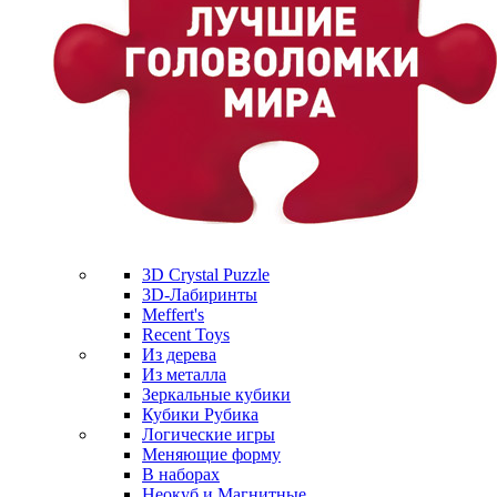
3D Crystal Puzzle
3D-Лабиринты
Meffert's
Recent Toys
Из дерева
Из металла
Зеркальные кубики
Кубики Рубика
Логические игры
Меняющие форму
В наборах
Неокуб и Магнитные