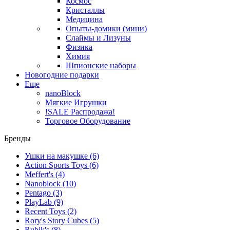
Космос
Кристаллы
Медицина
Опыты-домики (мини)
Слаймы и Лизуны
Физика
Химия
Шпионские наборы
Новогодние подарки
Еще
nanoBlock
Мягкие Игрушки
!SALE Распродажа!
Торговое Оборудование
Бренды
Ушки на макушке
(6)
Action Sports Toys
(6)
Meffert's
(4)
Nanoblock
(10)
Pentago
(3)
PlayLab
(9)
Recent Toys
(2)
Rory's Story Cubes
(5)
Rubik's
(8)