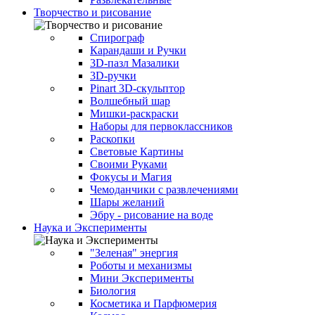
Творчество и рисование
Спирограф
Карандаши и Ручки
3D-пазл Мазалики
3D-ручки
Pinart 3D-скульптор
Волшебный шар
Мишки-раскраски
Наборы для первоклассников
Раскопки
Световые Картины
Своими Руками
Фокусы и Магия
Чемоданчики с развлечениями
Шары желаний
Эбру - рисование на воде
Наука и Эксперименты
"Зеленая" энергия
Роботы и механизмы
Мини Эксперименты
Биология
Косметика и Парфюмерия