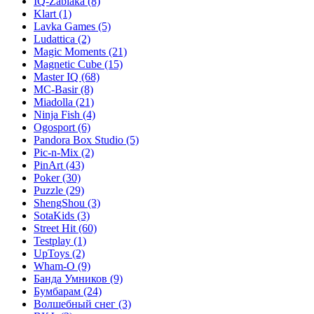
IQ-Zabiaka
(8)
Klart
(1)
Lavka Games
(5)
Ludattica
(2)
Magic Moments
(21)
Magnetic Cube
(15)
Master IQ
(68)
MC-Basir
(8)
Miadolla
(21)
Ninja Fish
(4)
Ogosport
(6)
Pandora Box Studio
(5)
Pic-n-Mix
(2)
PinArt
(43)
Poker
(30)
Puzzle
(29)
ShengShou
(3)
SotaKids
(3)
Street Hit
(60)
Testplay
(1)
UpToys
(2)
Wham-O
(9)
Банда Умников
(9)
Бумбарам
(24)
Волшебный снег
(3)