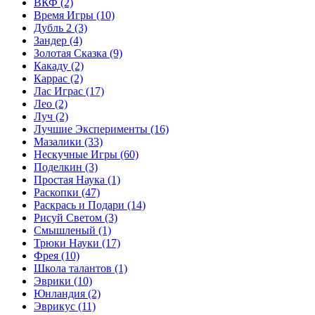
ВКФ
(2)
Время Игры
(10)
Дубль 2
(3)
Зандер
(4)
Золотая Сказка
(9)
Какаду
(2)
Каррас
(2)
Лас Играс
(17)
Лео
(2)
Луч
(2)
Лучшие Эксперименты
(16)
Мазалики
(33)
Нескучные Игры
(60)
Поделкин
(3)
Простая Наука
(1)
Раскопки
(47)
Раскрась и Подари
(14)
Рисуй Светом
(3)
Смышленый
(1)
Трюки Науки
(17)
Фрея
(10)
Школа талантов
(1)
Эврики
(10)
Юнландия
(2)
Эврикус
(11)