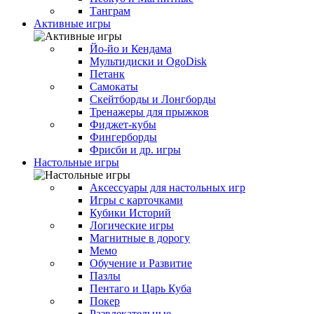
Танграм
Активные игры
Йо-йо и Кендама
Мультидиски и OgoDisk
Петанк
Самокаты
Скейтборды и Лонгборды
Тренажеры для прыжков
Фиджет-кубы
Фингерборды
Фрисби и др. игры
Настольные игры
Аксессуары для настольных игр
Игры с карточками
Кубики Историй
Логические игры
Магнитные в дорогу
Мемо
Обучение и Развитие
Пазлы
Пентаго и Царь Куба
Покер
Развлекательные