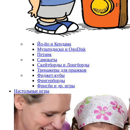
Йо-йо и Кендама
Мультидиски и OgoDisk
Петанк
Самокаты
Скейтборды и Лонгборды
Тренажеры для прыжков
Фиджет-кубы
Фингерборды
Фрисби и др. игры
Настольные игры