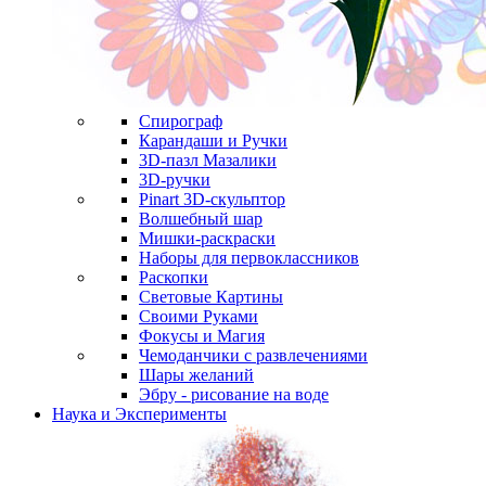
Спирограф
Карандаши и Ручки
3D-пазл Мазалики
3D-ручки
Pinart 3D-скульптор
Волшебный шар
Мишки-раскраски
Наборы для первоклассников
Раскопки
Световые Картины
Своими Руками
Фокусы и Магия
Чемоданчики с развлечениями
Шары желаний
Эбру - рисование на воде
Наука и Эксперименты