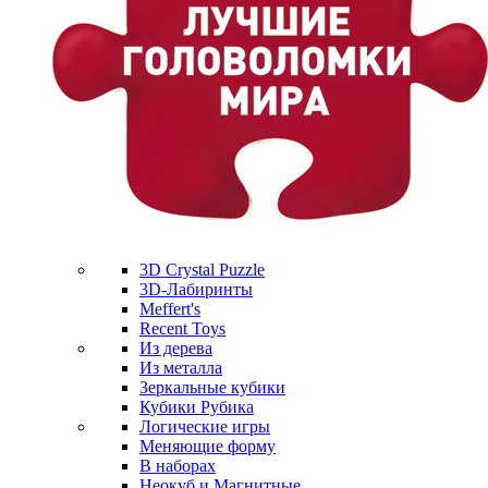
3D Crystal Puzzle
3D-Лабиринты
Meffert's
Recent Toys
Из дерева
Из металла
Зеркальные кубики
Кубики Рубика
Логические игры
Меняющие форму
В наборах
Неокуб и Магнитные