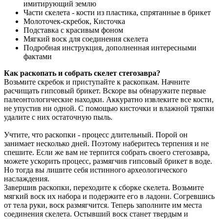
имитирующий землю
Части скелета - кости из пластика, спрятанные в брикет
Молоточек-скребок, Кисточка
Подставка с красивым фоном
Мягкий воск для соединения скелета
Подробная инструкция, дополненная интересными
фактами
Как раскопать и собрать скелет стегозавра?
Возьмите скребок и приступайте к раскопкам. Начните
расчищать гипсовый брикет. Вскоре вы обнаружите первые
палеонтологические находки. Аккуратно извлеките все кости,
не упустив ни одной. С помощью кисточки и влажной тряпки
удалите с них остаточную пыль.
Учтите, что раскопки - процесс длительный. Порой он
занимает несколько дней. Поэтому наберитесь терпения и не
спешите. Если же вам не терпится собрать своего стегозавра,
можете ускорить процесс, размягчив гипсовый брикет в воде.
Но тогда вы лишите себя истинного археологического
наслаждения.
Завершив раскопки, переходите к сборке скелета. Возьмите
мягкий воск их набора и подержите его в ладони. Согревшись
от тела руки, воск размягчится. Теперь заполните им места
соединения скелета. Остывший воск станет твердым и