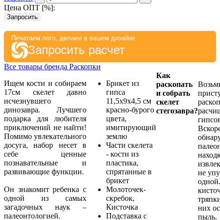
Цена ОПТ [
%
]:
Запросить
Печатаем лого, делаем в вашем дизайне
Запросить расчет
Все товары бренда Раскопки
Как
Ищем кости и собираем
Брикет из
раскопать
Возьм
17см скелет давно
гипса
и собрать
прист
исчезнувшего
11,5х9х4,5 см
скелет
раско
динозавра. Лучшего
красно-бурого
стегозавра?
расчи
подарка для любителя
цвета,
гипсо
приключений не найти!
имитирующий
Вскор
Помимо увлекательного
землю
обнар
досуга, набор несет в
Части скелета
палео
себе ценные
- кости из
наход
познавательные и
пластика,
извлек
развивающие функции.
спрятанные в
не уп
брикет
одной
Он знакомит ребенка с
Молоточек-
кисто
одной из самых
скребок,
тряпки
загадочных наук –
Кисточка
них о
палеонтологией.
Подставка с
пыль.