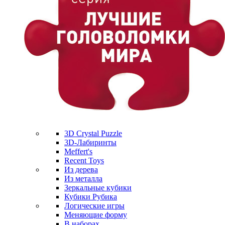
3D Crystal Puzzle
3D-Лабиринты
Meffert's
Recent Toys
Из дерева
Из металла
Зеркальные кубики
Кубики Рубика
Логические игры
Меняющие форму
В наборах