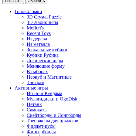
Головоломки
3D Crystal Puzzle
3D-Лабиринты
Meffert's
Recent Toys
Из дерева
Из металла
Зеркальные кубики
Кубики Рубика
Логические игры
Меняющие форму
В наборах
Неокуб и Магнитные
Танграм
Активные игры
Йо-йо и Кендама
Мультидиски и OgoDisk
Петанк
Самокаты
Скейтборды и Лонгборды
Тренажеры для прыжков
Фиджет-кубы
Фингерборды