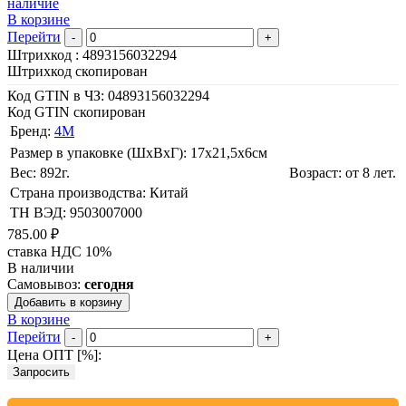
наличие
В корзине
Перейти
-
+
Штрихкод :
4893156032294
Штрихкод скопирован
Код GTIN в ЧЗ:
04893156032294
Код GTIN скопирован
Бренд:
4M
Размер в упаковке (ШхВxГ): 17х21,5х6cм
Вес: 892г.
Возраст: от 8 лет.
Страна производства: Китай
ТН ВЭД: 9503007000
785.00 ₽
ставка НДС 10%
В наличии
Самовывоз:
сегодня
Добавить в корзину
В корзине
Перейти
-
+
Цена ОПТ [
%
]:
Запросить