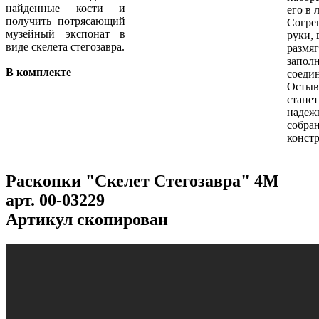
найденные кости и
его в 
получить потрясающий
Согре
музейный экспонат в
руки, 
виде скелета стегозавра.
размяг
заполн
В комплекте
соедин
Остыв
станет
надеж
собра
конст
Раскопки "Скелет Стегозавра" 4M
арт.
00-03229
Артикул скопирован
...
...
...
...
...
...
...
...
...
...
...