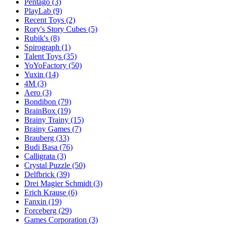
Pentago
(3)
PlayLab
(9)
Recent Toys
(2)
Rory's Story Cubes
(5)
Rubik's
(8)
Spirograph
(1)
Talent Toys
(35)
YoYoFactory
(50)
Yuxin
(14)
4M
(3)
Aero
(3)
Bondibon
(79)
BrainBox
(19)
Brainy Trainy
(15)
Brainy Games
(7)
Brauberg
(33)
Budi Basa
(76)
Calligrata
(3)
Crystal Puzzle
(50)
Delfbrick
(39)
Drei Magier Schmidt
(3)
Erich Krause
(6)
Fanxin
(19)
Forceberg
(29)
Games Corporation
(3)