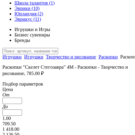
Школа талантов
(1)
Эврики
(10)
Юнландия
(2)
Эврикус
(11)
Игрушки и Игры
Бизнес сувениры
Бренды
Игрушки
Игрушки
Творчество и рисование
Раскопки
Раскоп
Раскопки "Скелет Стегозавра" 4M - Раскопки - Творчество и
рисование, 785.00 ₽
Подбор параметров
Цена
От
До
1.00
709.50
1 418.00
2 126.50