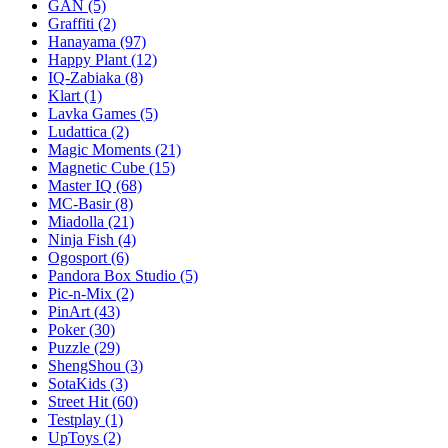
GAN
(5)
Graffiti
(2)
Hanayama
(97)
Happy Plant
(12)
IQ-Zabiaka
(8)
Klart
(1)
Lavka Games
(5)
Ludattica
(2)
Magic Moments
(21)
Magnetic Cube
(15)
Master IQ
(68)
MC-Basir
(8)
Miadolla
(21)
Ninja Fish
(4)
Ogosport
(6)
Pandora Box Studio
(5)
Pic-n-Mix
(2)
PinArt
(43)
Poker
(30)
Puzzle
(29)
ShengShou
(3)
SotaKids
(3)
Street Hit
(60)
Testplay
(1)
UpToys
(2)