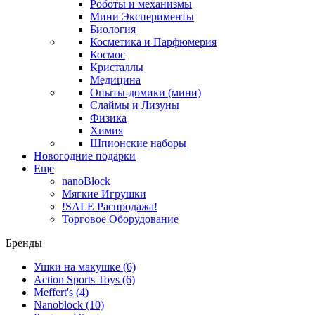
Роботы и механизмы
Мини Эксперименты
Биология
Косметика и Парфюмерия
Космос
Кристаллы
Медицина
Опыты-домики (мини)
Слаймы и Лизуны
Физика
Химия
Шпионские наборы
Новогодние подарки
Еще
nanoBlock
Мягкие Игрушки
!SALE Распродажа!
Торговое Оборудование
Бренды
Ушки на макушке
(6)
Action Sports Toys
(6)
Meffert's
(4)
Nanoblock
(10)