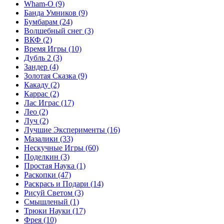
Wham-O
(9)
Банда Умников
(9)
Бумбарам
(24)
Волшебный снег
(3)
ВКФ
(2)
Время Игры
(10)
Дубль 2
(3)
Зандер
(4)
Золотая Сказка
(9)
Какаду
(2)
Каррас
(2)
Лас Играс
(17)
Лео
(2)
Луч
(2)
Лучшие Эксперименты
(16)
Мазалики
(33)
Нескучные Игры
(60)
Поделкин
(3)
Простая Наука
(1)
Раскопки
(47)
Раскрась и Подари
(14)
Рисуй Светом
(3)
Смышленый
(1)
Трюки Науки
(17)
Фрея
(10)