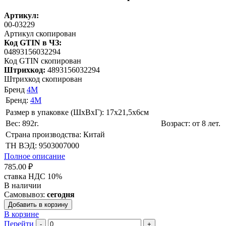
Артикул:
00-03229
Артикул скопирован
Код GTIN в ЧЗ:
04893156032294
Код GTIN скопирован
Штрихкод:
4893156032294
Штрихкод скопирован
Бренд
4M
Бренд:
4M
Размер в упаковке (ШхВxГ): 17х21,5х6cм
Вес: 892г.
Возраст: от 8 лет.
Страна производства: Китай
ТН ВЭД: 9503007000
Полное описание
785.00 ₽
ставка НДС 10%
В наличии
Самовывоз:
сегодня
Добавить в корзину
В корзине
Перейти
-
+