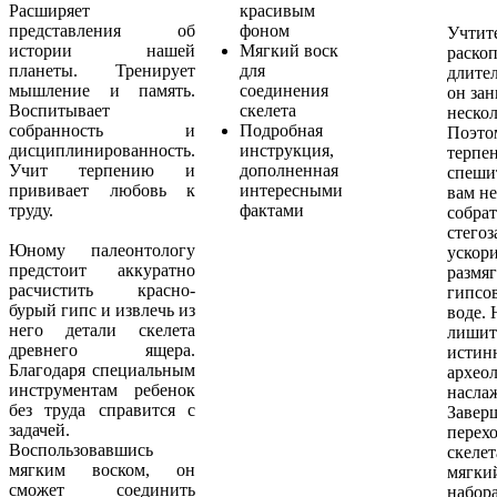
Расширяет
красивым
представления об
фоном
Учтите
истории нашей
Мягкий воск
раскоп
планеты. Тренирует
для
длите
мышление и память.
соединения
он за
Воспитывает
скелета
нескол
собранность и
Подробная
Поэто
дисциплинированность.
инструкция,
терпен
Учит терпению и
дополненная
спеши
прививает любовь к
интересными
вам не
труду.
фактами
собрат
стегоз
Юному палеонтологу
ускори
предстоит аккуратно
размя
расчистить красно-
гипсо
бурый гипс и извлечь из
воде. 
него детали скелета
лишит
древнего ящера.
истин
Благодаря специальным
архео
инструментам ребенок
насла
без труда справится с
Завер
задачей.
перехо
Воспользовавшись
скелет
мягким воском, он
мягки
сможет соединить
набор