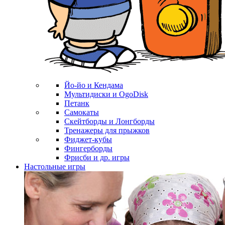
Йо-йо и Кендама
Мультидиски и OgoDisk
Петанк
Самокаты
Скейтборды и Лонгборды
Тренажеры для прыжков
Фиджет-кубы
Фингерборды
Фрисби и др. игры
Настольные игры