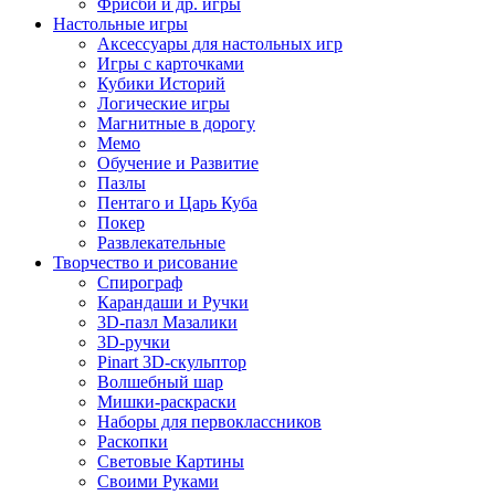
Фрисби и др. игры
Настольные игры
Аксессуары для настольных игр
Игры с карточками
Кубики Историй
Логические игры
Магнитные в дорогу
Мемо
Обучение и Развитие
Пазлы
Пентаго и Царь Куба
Покер
Развлекательные
Творчество и рисование
Спирограф
Карандаши и Ручки
3D-пазл Мазалики
3D-ручки
Pinart 3D-скульптор
Волшебный шар
Мишки-раскраски
Наборы для первоклассников
Раскопки
Световые Картины
Своими Руками