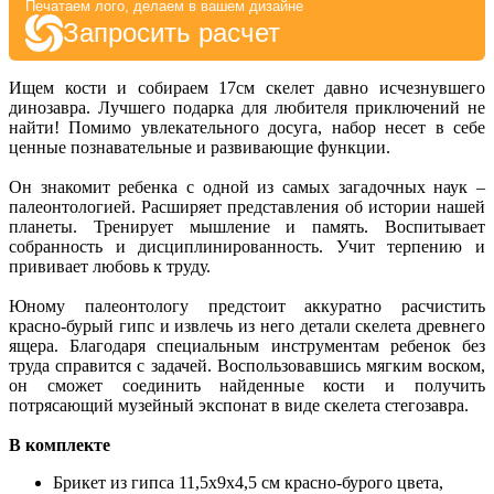
Печатаем лого, делаем в вашем дизайне
Запросить расчет
Ищем кости и собираем 17см скелет давно исчезнувшего
динозавра. Лучшего подарка для любителя приключений не
найти! Помимо увлекательного досуга, набор несет в себе
ценные познавательные и развивающие функции.
Он знакомит ребенка с одной из самых загадочных наук –
палеонтологией. Расширяет представления об истории нашей
планеты. Тренирует мышление и память. Воспитывает
собранность и дисциплинированность. Учит терпению и
прививает любовь к труду.
Юному палеонтологу предстоит аккуратно расчистить
красно-бурый гипс и извлечь из него детали скелета древнего
ящера. Благодаря специальным инструментам ребенок без
труда справится с задачей. Воспользовавшись мягким воском,
он сможет соединить найденные кости и получить
потрясающий музейный экспонат в виде скелета стегозавра.
В комплекте
Брикет из гипса 11,5х9х4,5 см красно-бурого цвета,