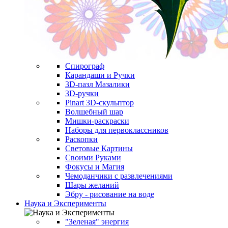
Спирограф
Карандаши и Ручки
3D-пазл Мазалики
3D-ручки
Pinart 3D-скульптор
Волшебный шар
Мишки-раскраски
Наборы для первоклассников
Раскопки
Световые Картины
Своими Руками
Фокусы и Магия
Чемоданчики с развлечениями
Шары желаний
Эбру - рисование на воде
Наука и Эксперименты
"Зеленая" энергия