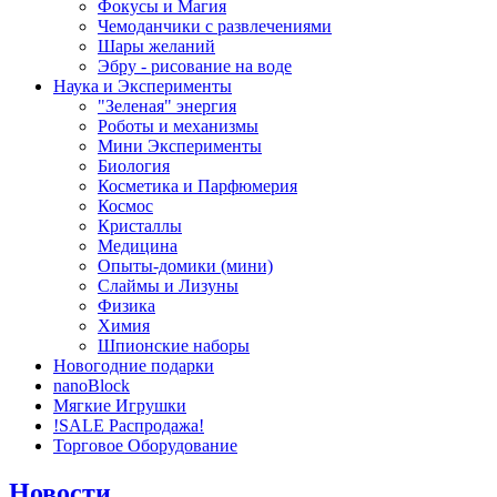
Фокусы и Магия
Чемоданчики с развлечениями
Шары желаний
Эбру - рисование на воде
Наука и Эксперименты
"Зеленая" энергия
Роботы и механизмы
Мини Эксперименты
Биология
Косметика и Парфюмерия
Космос
Кристаллы
Медицина
Опыты-домики (мини)
Слаймы и Лизуны
Физика
Химия
Шпионские наборы
Новогодние подарки
nanoBlock
Мягкие Игрушки
!SALE Распродажа!
Торговое Оборудование
Новости