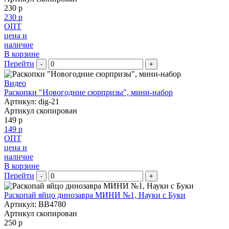
230 р
230 р
ОПТ
цена и
наличие
В корзине
Перейти
-
+
Видео
Раскопки "Новогодние сюрпризы", мини-набор
Артикул: dig-21
Артикул скопирован
149 р
149 р
ОПТ
цена и
наличие
В корзине
Перейти
-
+
Раскопай яйцо динозавра МИНИ №1, Науки с Буки
Артикул: BB4780
Артикул скопирован
250 р