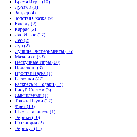
Время Игры
(10)
Дубль 2
(3)
Зандер
(4)
Золотая Сказка
(9)
Какаду
(2)
Каррас
(2)
Лас Играс
(17)
Лео
(2)
Луч
(2)
Лучшие Эксперименты
(16)
Мазалики
(33)
Нескучные Игры
(60)
Поделкин
(3)
Простая Наука
(1)
Раскопки
(47)
Раскрась и Подари
(14)
Рисуй Светом
(3)
Смышленый
(1)
Трюки Науки
(17)
Фрея
(10)
Школа талантов
(1)
Эврики
(10)
Юнландия
(2)
Эврикус
(11)