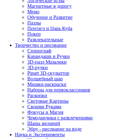
Логические игры
Магнитные в дорогу
Мемо
Обучение и Развитие
Пазлы
Пентаго и Царь Куба
Покер
Развлекательные
Творчество и рисование
Спирограф
Карандаши и Ручки
3D-пазл Мазалики
3D-ручки
Pinart 3D-скульптор
Волшебный шар
Мишки-раскраски
Наборы для первоклассников
Раскопки
Световые Картины
Своими Руками
Фокусы и Магия
Чемоданчики с развлечениями
Шары желаний
Эбру - рисование на воде
Наука и Эксперименты