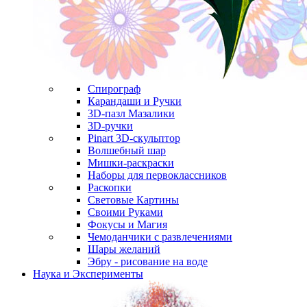
Спирограф
Карандаши и Ручки
3D-пазл Мазалики
3D-ручки
Pinart 3D-скульптор
Волшебный шар
Мишки-раскраски
Наборы для первоклассников
Раскопки
Световые Картины
Своими Руками
Фокусы и Магия
Чемоданчики с развлечениями
Шары желаний
Эбру - рисование на воде
Наука и Эксперименты