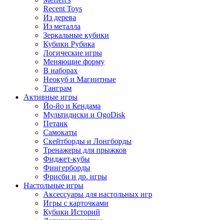
Recent Toys
Из дерева
Из металла
Зеркальные кубики
Кубики Рубика
Логические игры
Меняющие форму
В наборах
Неокуб и Магнитные
Танграм
Активные игры
Йо-йо и Кендама
Мультидиски и OgoDisk
Петанк
Самокаты
Скейтборды и Лонгборды
Тренажеры для прыжков
Фиджет-кубы
Фингерборды
Фрисби и др. игры
Настольные игры
Аксессуары для настольных игр
Игры с карточками
Кубики Историй