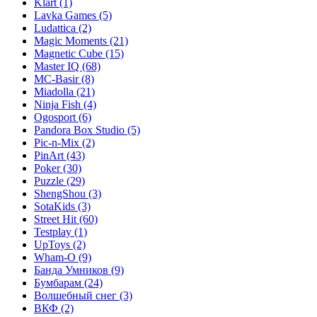
Klart
(1)
Lavka Games
(5)
Ludattica
(2)
Magic Moments
(21)
Magnetic Cube
(15)
Master IQ
(68)
MC-Basir
(8)
Miadolla
(21)
Ninja Fish
(4)
Ogosport
(6)
Pandora Box Studio
(5)
Pic-n-Mix
(2)
PinArt
(43)
Poker
(30)
Puzzle
(29)
ShengShou
(3)
SotaKids
(3)
Street Hit
(60)
Testplay
(1)
UpToys
(2)
Wham-O
(9)
Банда Умников
(9)
Бумбарам
(24)
Волшебный снег
(3)
ВКФ
(2)