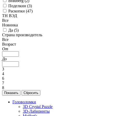
Brauberg (
2
)
Поделкин (
3
)
Раскопки (
47
)
ТН ВЭД
Все
Новинка
Да (
5
)
Страна производитель
Все
Возраст
От
До
3
4
6
7
8
Головоломки
3D Crystal Puzzle
3D-Лабиринты
Meffert's