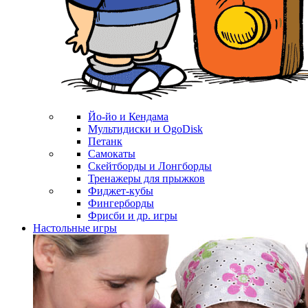
Йо-йо и Кендама
Мультидиски и OgoDisk
Петанк
Самокаты
Скейтборды и Лонгборды
Тренажеры для прыжков
Фиджет-кубы
Фингерборды
Фрисби и др. игры
Настольные игры