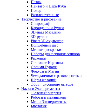
Пазлы
Пентаго и Царь Куба
Покер
Развлекательные
Творчество и рисование
Спирограф
Карандаши и Ручки
3D-пазл Мазалики
3D-ручки
Pinart 3D-скульптор
Волшебный шар
Мишки-раскраски
Наборы для первоклассников
Раскопки
Световые Картины
Своими Руками
Фокусы и Магия
Чемоданчики с развлечениями
Шары желаний
Эбру - рисование на воде
Наука и Эксперименты
"Зеленая" энергия
Роботы и механизмы
Мини Эксперименты
Биология