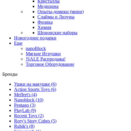
Кристаллы
Медицина
Опыты-домики (мини)
Слаймы и Лизуны
Физика
Химия
Шпионские наборы
Новогодние подарки
Еще
nanoBlock
Мягкие Игрушки
!SALE Распродажа!
Торговое Оборудование
Бренды
Ушки на макушке
(6)
Action Sports Toys
(6)
Meffert's
(4)
Nanoblock
(10)
Pentago
(3)
PlayLab
(9)
Recent Toys
(2)
Rory's Story Cubes
(5)
Rubik's
(8)