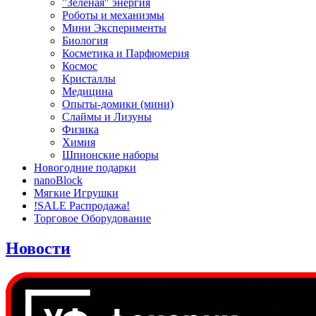
"Зеленая" энергия
Роботы и механизмы
Мини Эксперименты
Биология
Косметика и Парфюмерия
Космос
Кристаллы
Медицина
Опыты-домики (мини)
Слаймы и Лизуны
Физика
Химия
Шпионские наборы
Новогодние подарки
nanoBlock
Мягкие Игрушки
!SALE Распродажа!
Торговое Оборудование
Новости