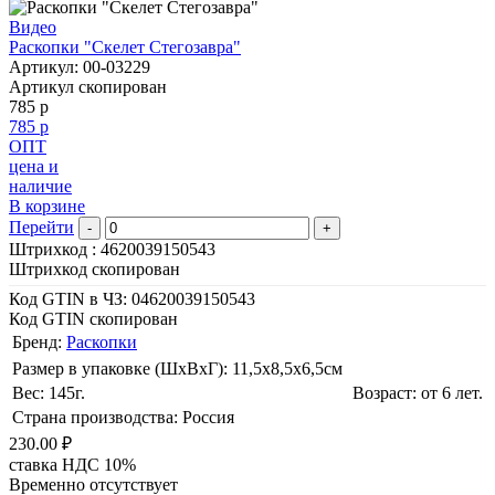
Видео
Раскопки "Скелет Стегозавра"
Артикул: 00-03229
Артикул скопирован
785 р
785 р
ОПТ
цена и
наличие
В корзине
Перейти
-
+
Штрихкод :
4620039150543
Штрихкод скопирован
Код GTIN в ЧЗ:
04620039150543
Код GTIN скопирован
Бренд:
Раскопки
Размер в упаковке (ШхВxГ): 11,5х8,5х6,5cм
Вес: 145г.
Возраст: от 6 лет.
Страна производства: Россия
230.00 ₽
ставка НДС 10%
Временно отсутствует