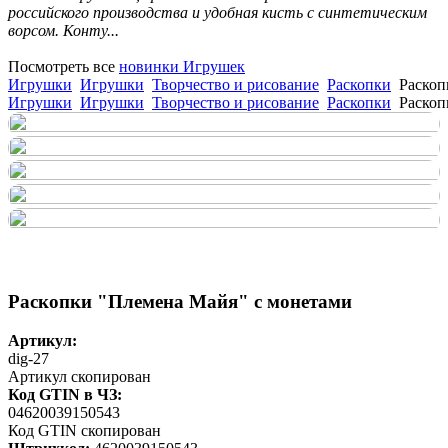
российского производства и удобная кисть с синтетическим
ворсом. Конту...
Посмотреть все
новинки Игрушек
Игрушки
Игрушки
Творчество и рисование
Раскопки
Раскоп
Игрушки
Игрушки
Творчество и рисование
Раскопки
Раскоп
Раскопки "Племена Майя" с монетами
Артикул:
dig-27
Артикул скопирован
Код GTIN в ЧЗ:
04620039150543
Код GTIN скопирован