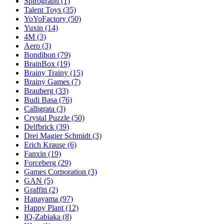
Spirograph
(1)
Talent Toys
(35)
YoYoFactory
(50)
Yuxin
(14)
4M
(3)
Aero
(3)
Bondibon
(79)
BrainBox
(19)
Brainy Trainy
(15)
Brainy Games
(7)
Brauberg
(33)
Budi Basa
(76)
Calligrata
(3)
Crystal Puzzle
(50)
Delfbrick
(39)
Drei Magier Schmidt
(3)
Erich Krause
(6)
Fanxin
(19)
Forceberg
(29)
Games Corporation
(3)
GAN
(5)
Graffiti
(2)
Hanayama
(97)
Happy Plant
(12)
IQ-Zabiaka
(8)