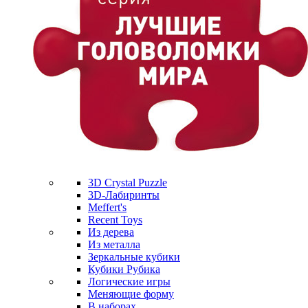
3D Crystal Puzzle
3D-Лабиринты
Meffert's
Recent Toys
Из дерева
Из металла
Зеркальные кубики
Кубики Рубика
Логические игры
Меняющие форму
В наборах