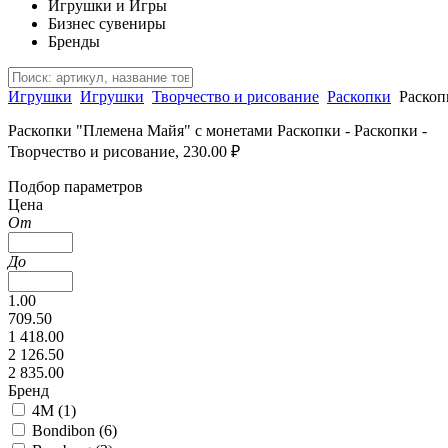
Игрушки и Игры
Бизнес сувениры
Бренды
Игрушки
Игрушки
Творчество и рисование
Раскопки
Раскоп
Раскопки "Племена Майя" с монетами Раскопки - Раскопки -
Творчество и рисование, 230.00 ₽
Подбор параметров
Цена
От
До
1.00
709.50
1 418.00
2 126.50
2 835.00
Бренд
4M (
1
)
Bondibon (
6
)