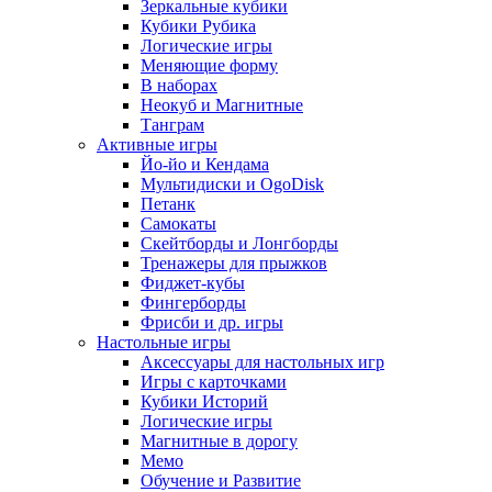
Зеркальные кубики
Кубики Рубика
Логические игры
Меняющие форму
В наборах
Неокуб и Магнитные
Танграм
Активные игры
Йо-йо и Кендама
Мультидиски и OgoDisk
Петанк
Самокаты
Скейтборды и Лонгборды
Тренажеры для прыжков
Фиджет-кубы
Фингерборды
Фрисби и др. игры
Настольные игры
Аксессуары для настольных игр
Игры с карточками
Кубики Историй
Логические игры
Магнитные в дорогу
Мемо
Обучение и Развитие