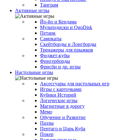
Танграм
Активные игры
Йо-йо и Кендама
Мультидиски и OgoDisk
Петанк
Самокаты
Скейтборды и Лонгборды
Тренажеры для прыжков
Фиджет-кубы
Фингерборды
Фрисби и др. игры
Настольные игры
Аксессуары для настольных игр
Игры с карточками
Кубики Историй
Логические игры
Магнитные в дорогу
Мемо
Обучение и Развитие
Пазлы
Пентаго и Царь Куба
Покер
Развлекательные