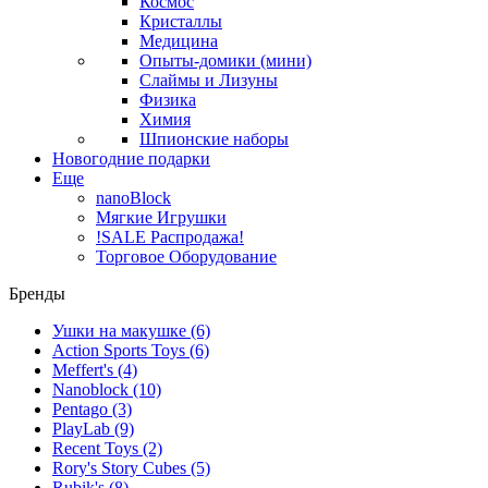
Космос
Кристаллы
Медицина
Опыты-домики (мини)
Слаймы и Лизуны
Физика
Химия
Шпионские наборы
Новогодние подарки
Еще
nanoBlock
Мягкие Игрушки
!SALE Распродажа!
Торговое Оборудование
Бренды
Ушки на макушке
(6)
Action Sports Toys
(6)
Meffert's
(4)
Nanoblock
(10)
Pentago
(3)
PlayLab
(9)
Recent Toys
(2)
Rory's Story Cubes
(5)
Rubik's
(8)