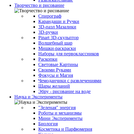
Творчество и рисование
Спирограф
Карандаши и Ручки
3D-пазл Мазалики
3D-ручки
Pinart 3D-скульптор
Волшебный шар
Мишки-раскраски
Наборы для первоклассников
Раскопки
Световые Картины
Своими Руками
Фокусы и Магия
Чемоданчики с развлечениями
Шары желаний
Эбру - рисование на воде
Наука и Эксперименты
"Зеленая" энергия
Роботы и механизмы
Мини Эксперименты
Биология
Косметика и Парфюмерия