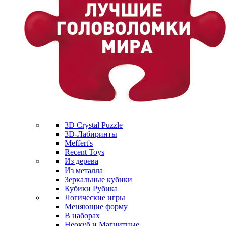
3D Crystal Puzzle
3D-Лабиринты
Meffert's
Recent Toys
Из дерева
Из металла
Зеркальные кубики
Кубики Рубика
Логические игры
Меняющие форму
В наборах
Неокуб и Магнитные