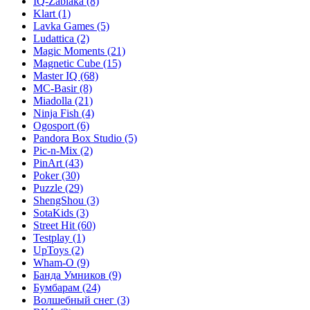
IQ-Zabiaka
(8)
Klart
(1)
Lavka Games
(5)
Ludattica
(2)
Magic Moments
(21)
Magnetic Cube
(15)
Master IQ
(68)
MC-Basir
(8)
Miadolla
(21)
Ninja Fish
(4)
Ogosport
(6)
Pandora Box Studio
(5)
Pic-n-Mix
(2)
PinArt
(43)
Poker
(30)
Puzzle
(29)
ShengShou
(3)
SotaKids
(3)
Street Hit
(60)
Testplay
(1)
UpToys
(2)
Wham-O
(9)
Банда Умников
(9)
Бумбарам
(24)
Волшебный снег
(3)