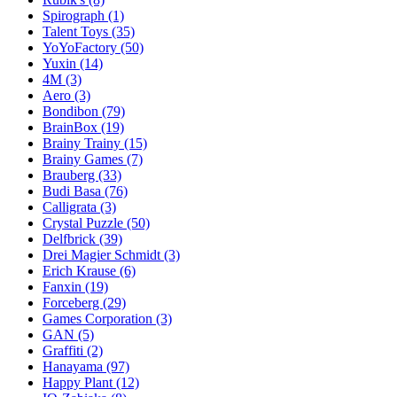
Spirograph
(1)
Talent Toys
(35)
YoYoFactory
(50)
Yuxin
(14)
4M
(3)
Aero
(3)
Bondibon
(79)
BrainBox
(19)
Brainy Trainy
(15)
Brainy Games
(7)
Brauberg
(33)
Budi Basa
(76)
Calligrata
(3)
Crystal Puzzle
(50)
Delfbrick
(39)
Drei Magier Schmidt
(3)
Erich Krause
(6)
Fanxin
(19)
Forceberg
(29)
Games Corporation
(3)
GAN
(5)
Graffiti
(2)
Hanayama
(97)
Happy Plant
(12)