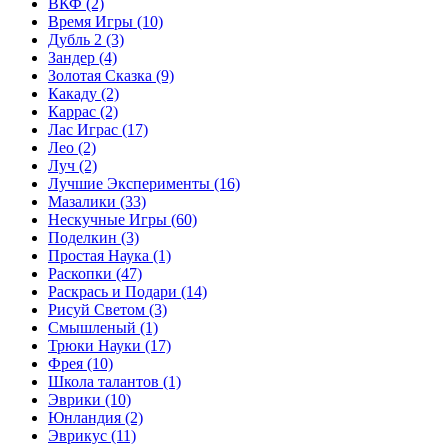
ВКФ
(2)
Время Игры
(10)
Дубль 2
(3)
Зандер
(4)
Золотая Сказка
(9)
Какаду
(2)
Каррас
(2)
Лас Играс
(17)
Лео
(2)
Луч
(2)
Лучшие Эксперименты
(16)
Мазалики
(33)
Нескучные Игры
(60)
Поделкин
(3)
Простая Наука
(1)
Раскопки
(47)
Раскрась и Подари
(14)
Рисуй Светом
(3)
Смышленый
(1)
Трюки Науки
(17)
Фрея
(10)
Школа талантов
(1)
Эврики
(10)
Юнландия
(2)
Эврикус
(11)