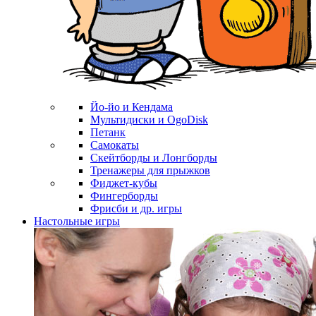
Йо-йо и Кендама
Мультидиски и OgoDisk
Петанк
Самокаты
Скейтборды и Лонгборды
Тренажеры для прыжков
Фиджет-кубы
Фингерборды
Фрисби и др. игры
Настольные игры