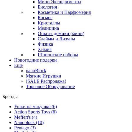
Мини Эксперименты
Биология
Косметика и Парфюмерия
Космос
Кристаллы
Медицина
Опыты-домики (мини)
Слаймы и Лизуны
Физика
Химия
Шпионские наборы
Новогодние подарки
Еще
nanoBlock
Мягкие Игрушки
!SALE Распродажа!
Торговое Оборудование
Бренды
Ушки на макушке
(6)
Action Sports Toys
(6)
Meffert's
(4)
Nanoblock
(10)
Pentago
(3)