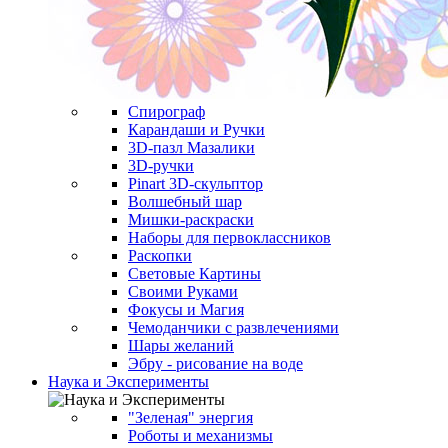
Спирограф
Карандаши и Ручки
3D-пазл Мазалики
3D-ручки
Pinart 3D-скульптор
Волшебный шар
Мишки-раскраски
Наборы для первоклассников
Раскопки
Световые Картины
Своими Руками
Фокусы и Магия
Чемоданчики с развлечениями
Шары желаний
Эбру - рисование на воде
Наука и Эксперименты
"Зеленая" энергия
Роботы и механизмы