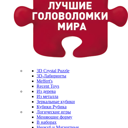
3D Crystal Puzzle
3D-Лабиринты
Meffert's
Recent Toys
Из дерева
Из металла
Зеркальные кубики
Кубики Рубика
Логические игры
Меняющие форму
В наборах
Неокуб и Магнитные