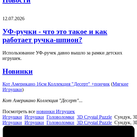
12.07.2026
УФ-ручки - что это такое и как
работает ручка-шпион?
Использование УФ-ручек давно вышло за рамки детских
игрушек.
Новинки
Кот Американо 16см Коллекция "Десерт" +пончик
(
Мягкие
Игрушки
)
Кот Американо Коллекция "Десерт"...
Посмотреть все
новинки Игрушек
Игрушки
Игрушки
Головоломки
3D Crystal Puzzle
Сундук, 3
Игрушки
Игрушки
Головоломки
3D Crystal Puzzle
Сундук, 3