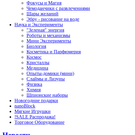
Фокусы и Магия
Чемоданчики с развлечениями
Шары желаний
Эбру - рисование на воде
Наука и Эксперименты
"Зеленая" энергия
Роботы и механизмы
Мини Эксперименты
Биология
Косметика и Парфюмерия
Космос
Кристаллы
Медицина
Опыты-домики (мини)
Слаймы и Лизуны
Физика
Химия
Шпионские наборы
Новогодние подарки
nanoBlock
Мягкие Игрушки
!SALE Распродажа!
Торговое Оборудование
Новости