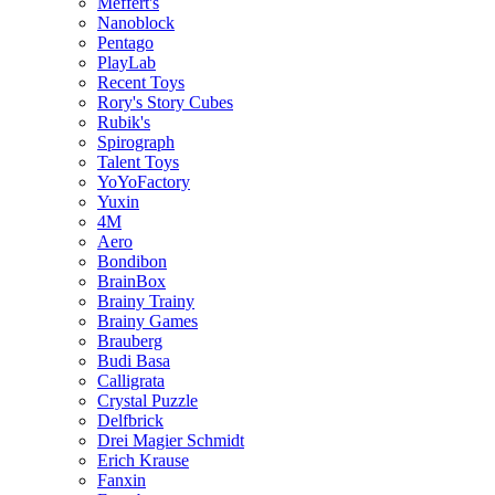
Meffert's
Nanoblock
Pentago
PlayLab
Recent Toys
Rory's Story Cubes
Rubik's
Spirograph
Talent Toys
YoYoFactory
Yuxin
4M
Aero
Bondibon
BrainBox
Brainy Trainy
Brainy Games
Brauberg
Budi Basa
Calligrata
Crystal Puzzle
Delfbrick
Drei Magier Schmidt
Erich Krause
Fanxin