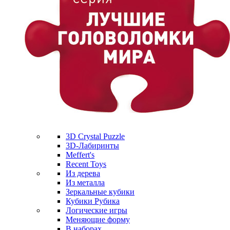
3D Crystal Puzzle
3D-Лабиринты
Meffert's
Recent Toys
Из дерева
Из металла
Зеркальные кубики
Кубики Рубика
Логические игры
Меняющие форму
В наборах