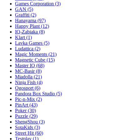
Games Corporation
(3)
GAN
(5)
Graffiti
(2)
Hanayama
(97)
Happy Plant
(12)
IQ-Zabiaka
(8)
Klart
(1)
Lavka Games
(5)
Ludattica
(2)
Magic Moments
(21)
Magnetic Cube
(15)
Master IQ
(68)
MC-Basir
(8)
Miadolla
(21)
Ninja Fish
(4)
Ogosport
(6)
Pandora Box Studio
(5)
Pic-n-Mix
(2)
PinArt
(43)
Poker
(30)
Puzzle
(29)
ShengShou
(3)
SotaKids
(3)
Street Hit
(60)
Testplay
(1)