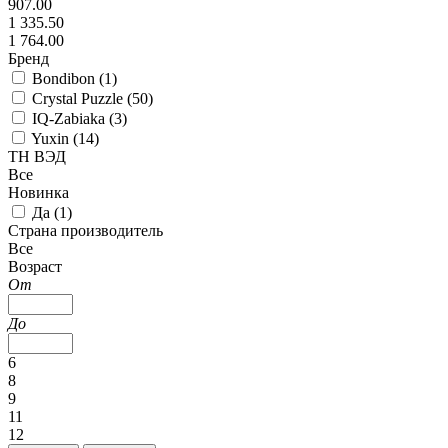
907.00
1 335.50
1 764.00
Бренд
Bondibon (
1
)
Crystal Puzzle (
50
)
IQ-Zabiaka (
3
)
Yuxin (
14
)
ТН ВЭД
Все
Новинка
Да (
1
)
Страна производитель
Все
Возраст
От
До
6
8
9
11
12