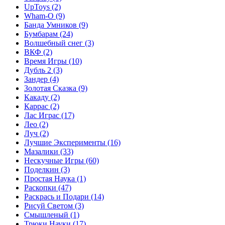
UpToys
(2)
Wham-O
(9)
Банда Умников
(9)
Бумбарам
(24)
Волшебный снег
(3)
ВКФ
(2)
Время Игры
(10)
Дубль 2
(3)
Зандер
(4)
Золотая Сказка
(9)
Какаду
(2)
Каррас
(2)
Лас Играс
(17)
Лео
(2)
Луч
(2)
Лучшие Эксперименты
(16)
Мазалики
(33)
Нескучные Игры
(60)
Поделкин
(3)
Простая Наука
(1)
Раскопки
(47)
Раскрась и Подари
(14)
Рисуй Светом
(3)
Смышленый
(1)
Трюки Науки
(17)