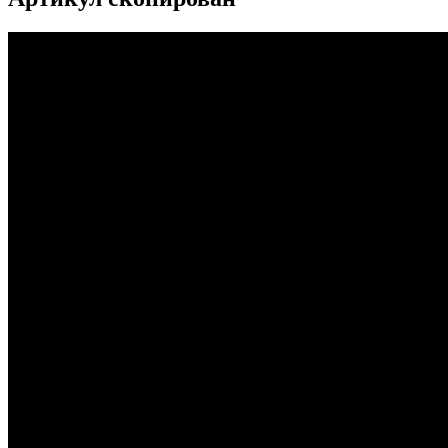
...
...
...
...
...
...
...