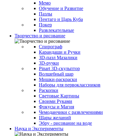
Мемо
Обучение и Развитие
Пазлы
Пентаго и Царь Куба
Покер
Развлекательные
Творчество и рисование
Спирограф
Карандаши и Ручки
3D-пазл Мазалики
3D-ручки
Pinart 3D-скульптор
Волшебный шар
Мишки-раскраски
Наборы для первоклассников
Раскопки
Световые Картины
Своими Руками
Фокусы и Магия
Чемоданчики с развлечениями
Шары желаний
Эбру - рисование на воде
Наука и Эксперименты