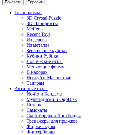
Головоломки
3D Crystal Puzzle
3D-Лабиринты
Meffert's
Recent Toys
Из дерева
Из металла
Зеркальные кубики
Кубики Рубика
Логические игры
Меняющие форму
В наборах
Неокуб и Магнитные
Танграм
Активные игры
Йо-йо и Кендама
Мультидиски и OgoDisk
Петанк
Самокаты
Скейтборды и Лонгборды
Тренажеры для прыжков
Фиджет-кубы
Фингерборды