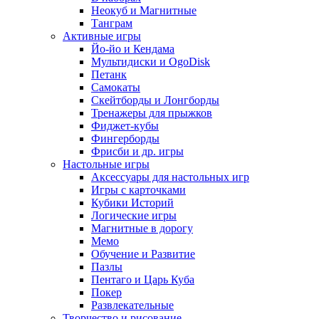
Неокуб и Магнитные
Танграм
Активные игры
Йо-йо и Кендама
Мультидиски и OgoDisk
Петанк
Самокаты
Скейтборды и Лонгборды
Тренажеры для прыжков
Фиджет-кубы
Фингерборды
Фрисби и др. игры
Настольные игры
Аксессуары для настольных игр
Игры с карточками
Кубики Историй
Логические игры
Магнитные в дорогу
Мемо
Обучение и Развитие
Пазлы
Пентаго и Царь Куба
Покер
Развлекательные
Творчество и рисование