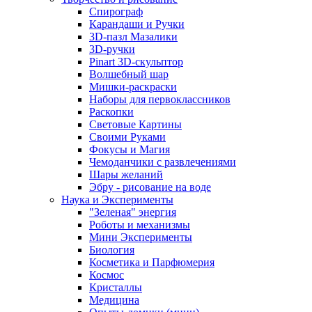
Спирограф
Карандаши и Ручки
3D-пазл Мазалики
3D-ручки
Pinart 3D-скульптор
Волшебный шар
Мишки-раскраски
Наборы для первоклассников
Раскопки
Световые Картины
Своими Руками
Фокусы и Магия
Чемоданчики с развлечениями
Шары желаний
Эбру - рисование на воде
Наука и Эксперименты
"Зеленая" энергия
Роботы и механизмы
Мини Эксперименты
Биология
Косметика и Парфюмерия
Космос
Кристаллы
Медицина