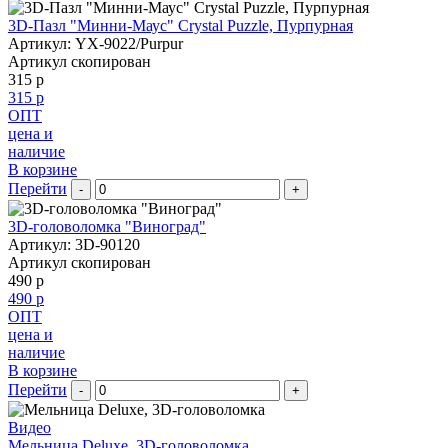
3D-Пазл "Минни-Маус" Crystal Puzzle, Пурпурная
Артикул: YX-9022/Purpur
Артикул скопирован
315 р
315 р
ОПТ
цена и
наличие
В корзине
Перейти
-
+
3D-головоломка "Виноград"
Артикул: 3D-90120
Артикул скопирован
490 р
490 р
ОПТ
цена и
наличие
В корзине
Перейти
-
+
Видео
Мельница Deluxe, 3D-головоломка