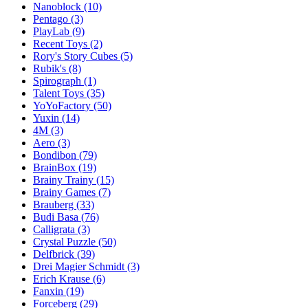
Nanoblock
(10)
Pentago
(3)
PlayLab
(9)
Recent Toys
(2)
Rory's Story Cubes
(5)
Rubik's
(8)
Spirograph
(1)
Talent Toys
(35)
YoYoFactory
(50)
Yuxin
(14)
4M
(3)
Aero
(3)
Bondibon
(79)
BrainBox
(19)
Brainy Trainy
(15)
Brainy Games
(7)
Brauberg
(33)
Budi Basa
(76)
Calligrata
(3)
Crystal Puzzle
(50)
Delfbrick
(39)
Drei Magier Schmidt
(3)
Erich Krause
(6)
Fanxin
(19)
Forceberg
(29)