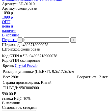
Артикул: 3D-91010
Артикул скопирован
1090 р
1090 р
ОПТ
цена и
наличие
В корзине
Перейти
-
+
Штрихкод :
4893718900078
Штрихкод скопирован
Код GTIN в ЧЗ:
04893718900078
Код GTIN скопирован
Бренд:
Crystal Puzzle
Размер в упаковке (ШхВxГ): 9,5х17,5х5cм
Вес: 280г.
Возраст: от 12 лет.
Страна производства: Китай
ТН ВЭД: 9503006900
590.00 ₽
ставка НДС 10%
В наличии
Самовывоз:
сегодня