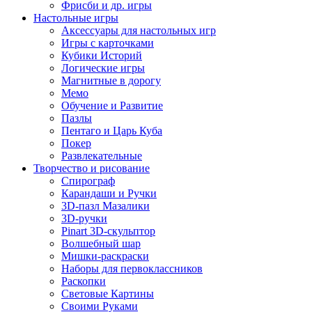
Фрисби и др. игры
Настольные игры
Аксессуары для настольных игр
Игры с карточками
Кубики Историй
Логические игры
Магнитные в дорогу
Мемо
Обучение и Развитие
Пазлы
Пентаго и Царь Куба
Покер
Развлекательные
Творчество и рисование
Спирограф
Карандаши и Ручки
3D-пазл Мазалики
3D-ручки
Pinart 3D-скульптор
Волшебный шар
Мишки-раскраски
Наборы для первоклассников
Раскопки
Световые Картины
Своими Руками