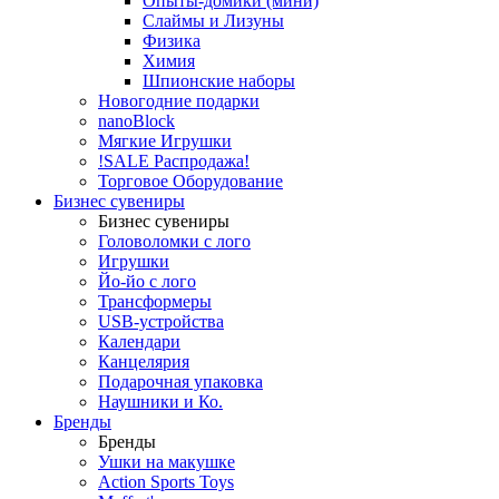
Опыты-домики (мини)
Слаймы и Лизуны
Физика
Химия
Шпионские наборы
Новогодние подарки
nanoBlock
Мягкие Игрушки
!SALE Распродажа!
Торговое Оборудование
Бизнес сувениры
Бизнес сувениры
Головоломки с лого
Игрушки
Йо-йо с лого
Трансформеры
USB-устройства
Календари
Канцелярия
Подарочная упаковка
Наушники и Ко.
Бренды
Бренды
Ушки на макушке
Action Sports Toys