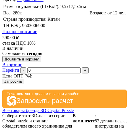
Размер в упаковке (ШхВxГ): 9,5х17,5х5cм
Вес: 280г.
Возраст: от 12 лет.
Страна производства: Китай
ТН ВЭД: 9503006900
Полное описание
590.00 ₽
ставка НДС 10%
В наличии
Самовывоз:
сегодня
Добавить в корзину
В корзине
Перейти
-
+
Цена ОПТ [
%
]:
Запросить
Печатаем лого, делаем в вашем дизайне
Запросить расчет
Все товары бренда 3D Crystal Puzzle
Соберите этот 3D-пазл из серии
В
:
Crystal puzzle и станьте
комплекте
52 детали пазла,
обладателем своего хранилища для
инструкция на