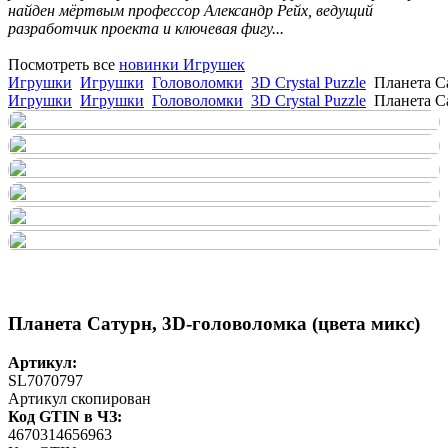
найден мёртвым профессор Александр Рейх, ведущий
разработчик проекта и ключевая фигу...
Посмотреть все
новинки Игрушек
Игрушки
Игрушки
Головоломки
3D Crystal Puzzle
Планета С
Игрушки
Игрушки
Головоломки
3D Crystal Puzzle
Планета С
Планета Сатурн, 3D-головоломка (цвета микс)
Артикул:
SL7070797
Артикул скопирован
Код GTIN в ЧЗ:
4670314656963