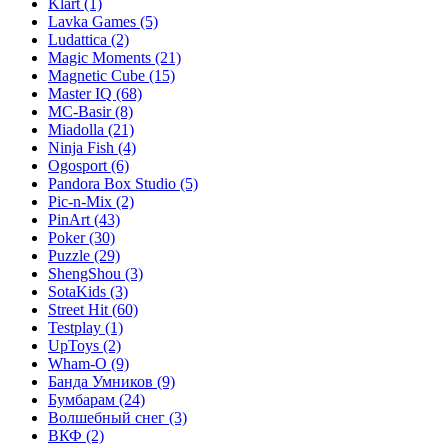
Klart
(1)
Lavka Games
(5)
Ludattica
(2)
Magic Moments
(21)
Magnetic Cube
(15)
Master IQ
(68)
MC-Basir
(8)
Miadolla
(21)
Ninja Fish
(4)
Ogosport
(6)
Pandora Box Studio
(5)
Pic-n-Mix
(2)
PinArt
(43)
Poker
(30)
Puzzle
(29)
ShengShou
(3)
SotaKids
(3)
Street Hit
(60)
Testplay
(1)
UpToys
(2)
Wham-O
(9)
Банда Умников
(9)
Бумбарам
(24)
Волшебный снег
(3)
ВКФ
(2)