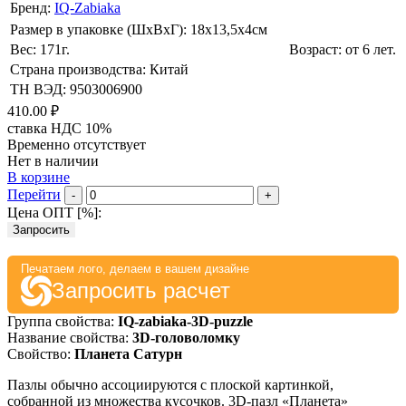
Бренд:
IQ-Zabiaka
Размер в упаковке (ШхВxГ): 18х13,5х4cм
Вес: 171г.
Возраст: от 6 лет.
Страна производства: Китай
ТН ВЭД: 9503006900
410.00 ₽
ставка НДС 10%
Временно отсутствует
Нет в наличии
В корзине
Перейти
-
+
Цена ОПТ [
%
]:
Запросить
Печатаем лого, делаем в вашем дизайне
Запросить расчет
Группа свойства:
IQ-zabiaka-3D-puzzle
Название свойства:
3D-головоломку
Свойство:
Планета Сатурн
Пазлы обычно ассоциируются с плоской картинкой,
собранной из множества кусочков. 3D-пазл «Планета»