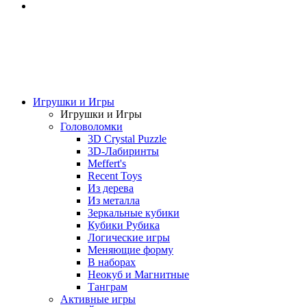
Игрушки и Игры
Игрушки и Игры
Головоломки
3D Crystal Puzzle
3D-Лабиринты
Meffert's
Recent Toys
Из дерева
Из металла
Зеркальные кубики
Кубики Рубика
Логические игры
Меняющие форму
В наборах
Неокуб и Магнитные
Танграм
Активные игры