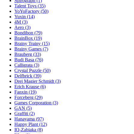
Spirograph
(1)
Talent Toys
(35)
YoYoFactory
(50)
Yuxin
(14)
4M
(3)
Aero
(3)
Bondibon
(79)
BrainBox
(19)
Brainy Trainy
(15)
Brainy Games
(7)
Brauberg
(33)
Budi Basa
(76)
Calligrata
(3)
Crystal Puzzle
(50)
Delfbrick
(39)
Drei Magier Schmidt
(3)
Erich Krause
(6)
Fanxin
(19)
Forceberg
(29)
Games Corporation
(3)
GAN
(5)
Graffiti
(2)
Hanayama
(97)
Happy Plant
(12)
IQ-Zabiaka
(8)