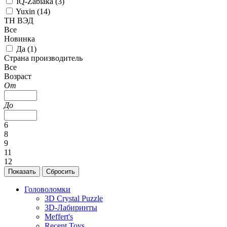
IQ-Zabiaka (
3
)
Yuxin (
14
)
ТН ВЭД
Все
Новинка
Да (
1
)
Страна производитель
Все
Возраст
От
До
6
8
9
11
12
Головоломки
3D Crystal Puzzle
3D-Лабиринты
Meffert's
Recent Toys