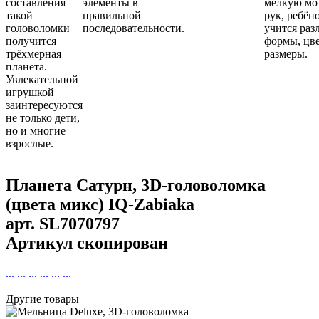
составления
элементы в
мелкую мо
такой
правильной
рук, ребён
головоломки
последовательности.
учится раз
получится
формы, цве
трёхмерная
размеры.
планета.
Увлекательной
игрушкой
заинтересуются
не только дети,
но и многие
взрослые.
Планета Сатурн, 3D-головоломка
(цвета микс) IQ-Zabiaka
арт.
SL7070797
Артикул скопирован
...
...
...
...
...
...
Другие товары