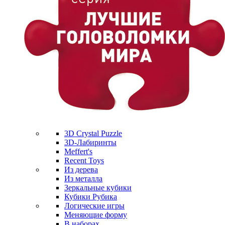
3D Crystal Puzzle
3D-Лабиринты
Meffert's
Recent Toys
Из дерева
Из металла
Зеркальные кубики
Кубики Рубика
Логические игры
Меняющие форму
В наборах