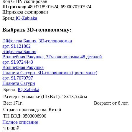
Код GTIN скопирован
Штрихкод:
4893718901624; 6900070707974
Штрихкод скопирован
Бренд
IQ-Zabiaka
Выбрать 3D-головоломку:
Эйфелева Башня, 3D-головоломка
арт. SL121862
Эйфелева Башня
Волшебная Ракушка, 3D-головоломка 48 деталей
арт. SL9724443
Волшебная Ракушка
Планета Сатурн, 3D-головоломка (цвета микс)
арт. SL7070797
Планета Сатурн
Бренд:
IQ-Zabiaka
Размер в упаковке (ШхВxГ): 18х13,5х4cм
Вес: 171г.
Возраст: от 6 лет.
Страна производства: Китай
ТН ВЭД: 9503006900
Полное описание
410.00 ₽