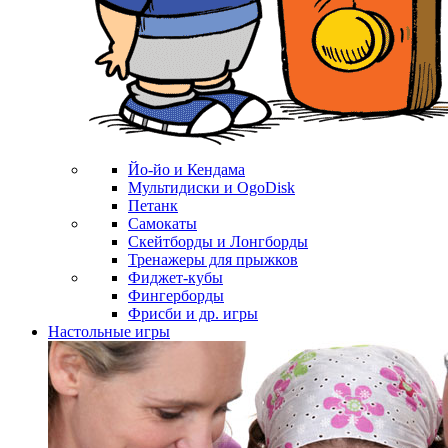
Йо-йо и Кендама
Мультидиски и OgoDisk
Петанк
Самокаты
Скейтборды и Лонгборды
Тренажеры для прыжков
Фиджет-кубы
Фингерборды
Фрисби и др. игры
Настольные игры