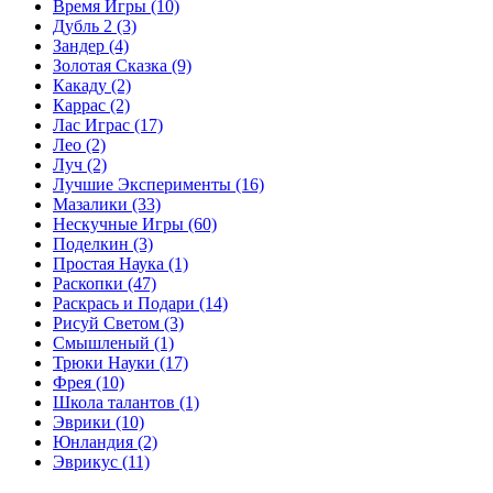
Время Игры
(10)
Дубль 2
(3)
Зандер
(4)
Золотая Сказка
(9)
Какаду
(2)
Каррас
(2)
Лас Играс
(17)
Лео
(2)
Луч
(2)
Лучшие Эксперименты
(16)
Мазалики
(33)
Нескучные Игры
(60)
Поделкин
(3)
Простая Наука
(1)
Раскопки
(47)
Раскрась и Подари
(14)
Рисуй Светом
(3)
Смышленый
(1)
Трюки Науки
(17)
Фрея
(10)
Школа талантов
(1)
Эврики
(10)
Юнландия
(2)
Эврикус
(11)