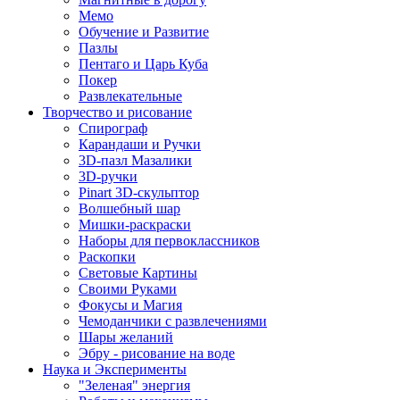
Мемо
Обучение и Развитие
Пазлы
Пентаго и Царь Куба
Покер
Развлекательные
Творчество и рисование
Спирограф
Карандаши и Ручки
3D-пазл Мазалики
3D-ручки
Pinart 3D-скульптор
Волшебный шар
Мишки-раскраски
Наборы для первоклассников
Раскопки
Световые Картины
Своими Руками
Фокусы и Магия
Чемоданчики с развлечениями
Шары желаний
Эбру - рисование на воде
Наука и Эксперименты
"Зеленая" энергия