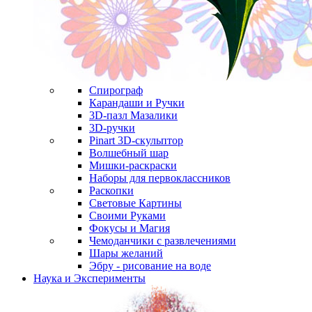
Спирограф
Карандаши и Ручки
3D-пазл Мазалики
3D-ручки
Pinart 3D-скульптор
Волшебный шар
Мишки-раскраски
Наборы для первоклассников
Раскопки
Световые Картины
Своими Руками
Фокусы и Магия
Чемоданчики с развлечениями
Шары желаний
Эбру - рисование на воде
Наука и Эксперименты