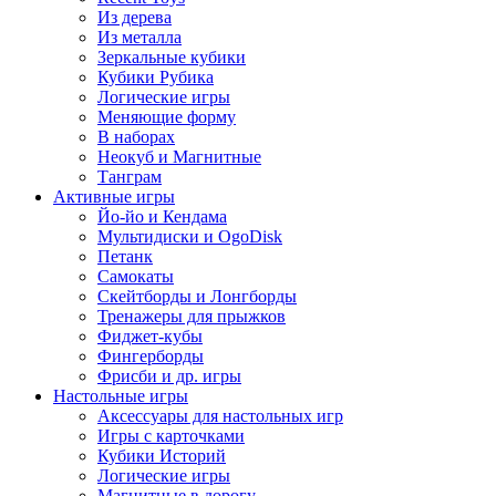
Из дерева
Из металла
Зеркальные кубики
Кубики Рубика
Логические игры
Меняющие форму
В наборах
Неокуб и Магнитные
Танграм
Активные игры
Йо-йо и Кендама
Мультидиски и OgoDisk
Петанк
Самокаты
Скейтборды и Лонгборды
Тренажеры для прыжков
Фиджет-кубы
Фингерборды
Фрисби и др. игры
Настольные игры
Аксессуары для настольных игр
Игры с карточками
Кубики Историй
Логические игры
Магнитные в дорогу