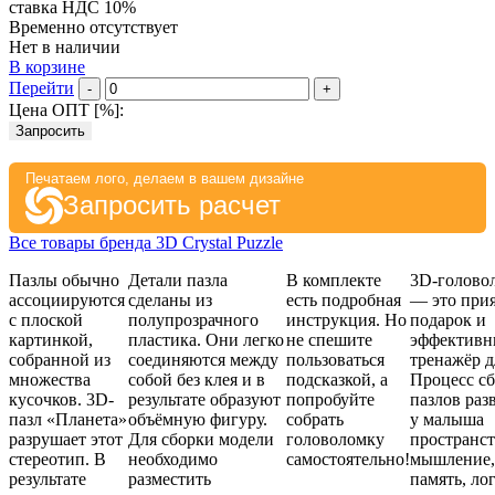
ставка НДС 10%
Временно отсутствует
Нет в наличии
В корзине
Перейти
-
+
Цена ОПТ [
%
]:
Запросить
Печатаем лого, делаем в вашем дизайне
Запросить расчет
Все товары бренда 3D Crystal Puzzle
Пазлы обычно
Детали пазла
В комплекте
3D-голово
ассоциируются
сделаны из
есть подробная
— это при
с плоской
полупрозрачного
инструкция. Но
подарок и
картинкой,
пластика. Они легко
не спешите
эффектив
собранной из
соединяются между
пользоваться
тренажёр д
множества
собой без клея и в
подсказкой, а
Процесс с
кусочков. 3D-
результате образуют
попробуйте
пазлов раз
пазл «Планета»
объёмную фигуру.
собрать
у малыша
разрушает этот
Для сборки модели
головоломку
пространс
стереотип. В
необходимо
самостоятельно!
мышление,
результате
разместить
память, лог