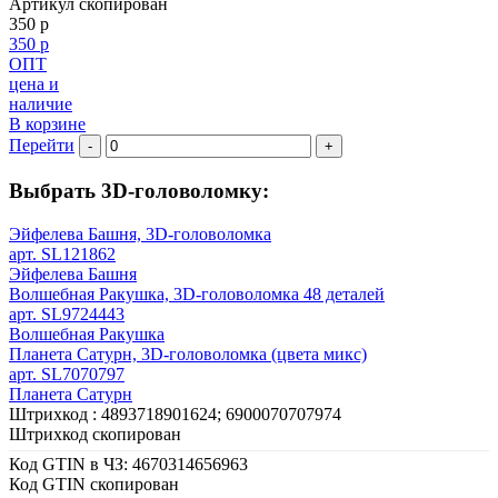
Артикул скопирован
350 р
350 р
ОПТ
цена и
наличие
В корзине
Перейти
-
+
Выбрать 3D-головоломку:
Эйфелева Башня, 3D-головоломка
арт. SL121862
Эйфелева Башня
Волшебная Ракушка, 3D-головоломка 48 деталей
арт. SL9724443
Волшебная Ракушка
Планета Сатурн, 3D-головоломка (цвета микс)
арт. SL7070797
Планета Сатурн
Штрихкод :
4893718901624; 6900070707974
Штрихкод скопирован
Код GTIN в ЧЗ:
4670314656963
Код GTIN скопирован