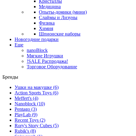
Кристаллы
Медицина
Опыты-домики (мини)
Слаймы и Лизуны
Физика
Химия
Шпионские наборы
Новогодние подарки
Еще
nanoBlock
Мягкие Игрушки
!SALE Распродажа!
Торговое Оборудование
Бренды
Ушки на макушке
(6)
Action Sports Toys
(6)
Meffert's
(4)
Nanoblock
(10)
Pentago
(3)
PlayLab
(9)
Recent Toys
(2)
Rory's Story Cubes
(5)
Rubik's
(8)