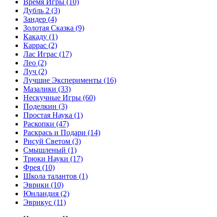
Время Игры
(10)
Дубль 2
(3)
Зандер
(4)
Золотая Сказка
(9)
Какаду
(1)
Каррас
(2)
Лас Играс
(17)
Лео
(2)
Луч
(2)
Лучшие Эксперименты
(16)
Мазалики
(33)
Нескучные Игры
(60)
Поделкин
(3)
Простая Наука
(1)
Раскопки
(47)
Раскрась и Подари
(14)
Рисуй Светом
(3)
Смышленый
(1)
Трюки Науки
(17)
Фрея
(10)
Школа талантов
(1)
Эврики
(10)
Юнландия
(2)
Эврикус
(11)