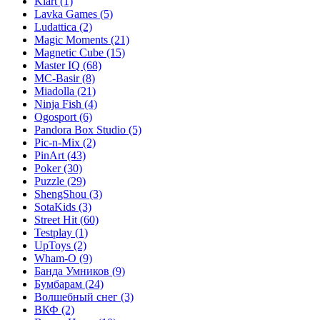
Klart
(1)
Lavka Games
(5)
Ludattica
(2)
Magic Moments
(21)
Magnetic Cube
(15)
Master IQ
(68)
MC-Basir
(8)
Miadolla
(21)
Ninja Fish
(4)
Ogosport
(6)
Pandora Box Studio
(5)
Pic-n-Mix
(2)
PinArt
(43)
Poker
(30)
Puzzle
(29)
ShengShou
(3)
SotaKids
(3)
Street Hit
(60)
Testplay
(1)
UpToys
(2)
Wham-O
(9)
Банда Умников
(9)
Бумбарам
(24)
Волшебный снег
(3)
ВКФ
(2)