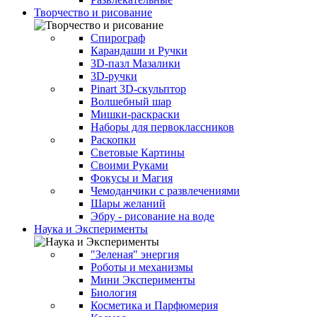
Творчество и рисование
Спирограф
Карандаши и Ручки
3D-пазл Мазалики
3D-ручки
Pinart 3D-скульптор
Волшебный шар
Мишки-раскраски
Наборы для первоклассников
Раскопки
Световые Картины
Своими Руками
Фокусы и Магия
Чемоданчики с развлечениями
Шары желаний
Эбру - рисование на воде
Наука и Эксперименты
"Зеленая" энергия
Роботы и механизмы
Мини Эксперименты
Биология
Косметика и Парфюмерия