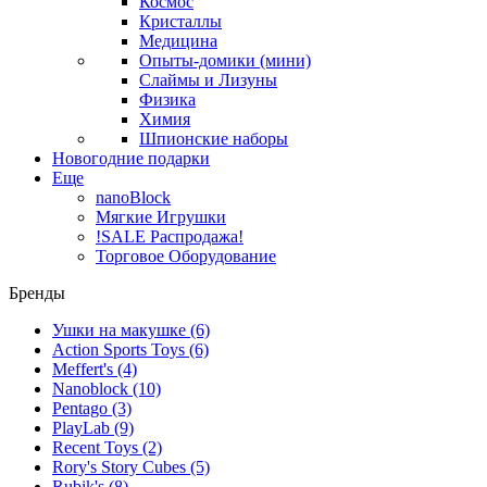
Космос
Кристаллы
Медицина
Опыты-домики (мини)
Слаймы и Лизуны
Физика
Химия
Шпионские наборы
Новогодние подарки
Еще
nanoBlock
Мягкие Игрушки
!SALE Распродажа!
Торговое Оборудование
Бренды
Ушки на макушке
(6)
Action Sports Toys
(6)
Meffert's
(4)
Nanoblock
(10)
Pentago
(3)
PlayLab
(9)
Recent Toys
(2)
Rory's Story Cubes
(5)
Rubik's
(8)