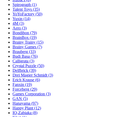
Spirograph
(1)
Talent Toys
(35)
YoYoFactory
(50)
Yuxin
(14)
4M
(3)
Aero
(3)
Bondibon
(79)
BrainBox
(19)
Brainy Trainy
(15)
Brainy Games
(7)
Brauberg
(33)
Budi Basa
(76)
Calligrata
(3)
Crystal Puzzle
(50)
Delfbrick
(39)
Drei Magier Schmidt
(3)
Erich Krause
(6)
Fanxin
(19)
Forceberg
(29)
Games Corporation
(3)
GAN
(5)
Hanayama
(97)
Happy Plant
(12)
IQ-Zabiaka
(8)