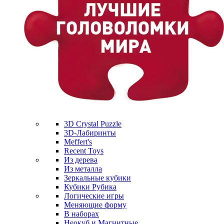
3D Crystal Puzzle
3D-Лабиринты
Meffert's
Recent Toys
Из дерева
Из металла
Зеркальные кубики
Кубики Рубика
Логические игры
Меняющие форму
В наборах
Неокуб и Магнитные