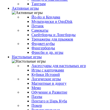
Танграм
Активные игры
Йо-йо и Кендама
Мультидиски и OgoDisk
Петанк
Самокаты
Скейтборды и Лонгборды
Тренажеры для прыжков
Фиджет-кубы
Фингерборды
Фрисби и др. игры
Настольные игры
Аксессуары для настольных игр
Игры с карточками
Кубики Историй
Логические игры
Магнитные в дорогу
Мемо
Обучение и Развитие
Пазлы
Пентаго и Царь Куба
Покер
Развлекательные