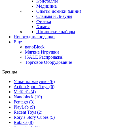
Кристаллы
Медицина
Опыты-домики (мини)
Слаймы и Лизуны
Физика
Химия
Шпионские наборы
Новогодние подарки
Еще
nanoBlock
Мягкие Игрушки
!SALE Распродажа!
Торговое Оборудование
Бренды
Ушки на макушке
(6)
Action Sports Toys
(6)
Meffert's
(4)
Nanoblock
(10)
Pentago
(3)
PlayLab
(9)
Recent Toys
(2)
Rory's Story Cubes
(5)
Rubik's
(8)