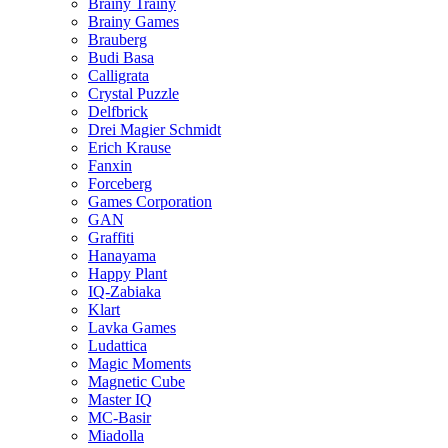
Brainy Trainy
Brainy Games
Brauberg
Budi Basa
Calligrata
Crystal Puzzle
Delfbrick
Drei Magier Schmidt
Erich Krause
Fanxin
Forceberg
Games Corporation
GAN
Graffiti
Hanayama
Happy Plant
IQ-Zabiaka
Klart
Lavka Games
Ludattica
Magic Moments
Magnetic Cube
Master IQ
MC-Basir
Miadolla