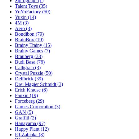
Spirograph
(1)
Talent Toys
(35)
YoYoFactory
(50)
Yuxin
(14)
4M
(3)
Aero
(3)
Bondibon
(79)
BrainBox
(19)
Brainy Trainy
(15)
Brainy Games
(7)
Brauberg
(33)
Budi Basa
(76)
Calligrata
(3)
Crystal Puzzle
(50)
Delfbrick
(39)
Drei Magier Schmidt
(3)
Erich Krause
(6)
Fanxin
(19)
Forceberg
(29)
Games Corporation
(3)
GAN
(5)
Graffiti
(2)
Hanayama
(97)
Happy Plant
(12)
IQ-Zabiaka
(8)