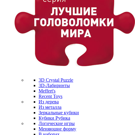
3D Crystal Puzzle
3D-Лабиринты
Meffert's
Recent Toys
Из дерева
Из металла
Зеркальные кубики
Кубики Рубика
Логические игры
Меняющие форму
В наборах