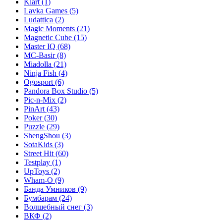
Klart
(1)
Lavka Games
(5)
Ludattica
(2)
Magic Moments
(21)
Magnetic Cube
(15)
Master IQ
(68)
MC-Basir
(8)
Miadolla
(21)
Ninja Fish
(4)
Ogosport
(6)
Pandora Box Studio
(5)
Pic-n-Mix
(2)
PinArt
(43)
Poker
(30)
Puzzle
(29)
ShengShou
(3)
SotaKids
(3)
Street Hit
(60)
Testplay
(1)
UpToys
(2)
Wham-O
(9)
Банда Умников
(9)
Бумбарам
(24)
Волшебный снег
(3)
ВКФ
(2)