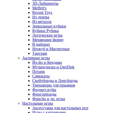
3D-Лабиринты
Meffert's
Recent Toys
Из дерева
Из металла
Зеркальные кубики
Кубики Рубика
Логические игры
Меняющие форму
В наборах
Неокуб и Магнитные
Танграм
Активные игры
Йо-йо и Кендама
Мультидиски и OgoDisk
Петанк
Самокаты
Скейтборды и Лонгборды
Тренажеры для прыжков
Фиджет-кубы
Фингерборды
Фрисби и др. игры
Настольные игры
Аксессуары для настольных игр
Игры с карточками