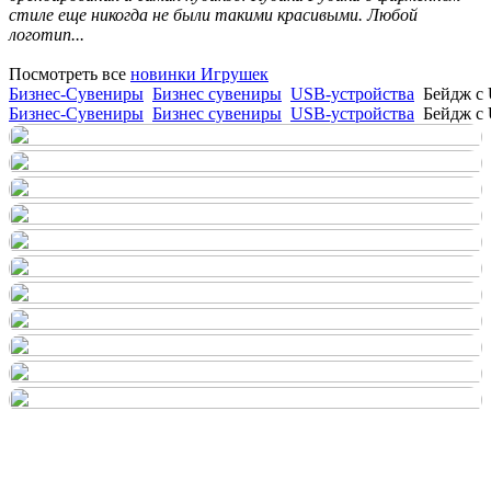
стиле еще никогда не были такими красивыми. Любой
логотип...
Посмотреть все
новинки Игрушек
Бизнес-Сувениры
Бизнес сувениры
USB-устройства
Бейдж с
Бизнес-Сувениры
Бизнес сувениры
USB-устройства
Бейдж с