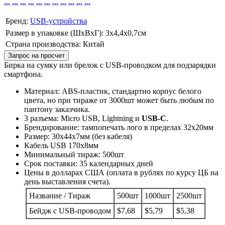
...
...
...
...
...
...
...
...
...
...
...
Бренд:
USB-устройства
Размер в упаковке (ШхВxГ): 3х4,4х0,7cм
Страна производства: Китай
Запрос на просчет
Бирка на сумку или брелок с USB-проводком для подзарядки
смартфона.
Материал: ABS-пластик, стандартно корпус белого
цвета, но при тираже от 3000шт может быть любым по
пантону заказчика.
3 разъема: Micro USB, Lightning и
USB-C
.
Брендирование: тампопечать лого в пределах 32х20мм
Размер: 30x44x7мм (без кабеля)
Кабель USB 170x8мм
Минимальный тираж: 500шт
Срок поставки: 35 календарных дней
Цены в долларах США (оплата в рублях по курсу ЦБ на
день выставления счета).
Название / Тираж
500шт
1000шт
2500шт
Бейдж с USB-проводом
$7,68
$5,79
$5,38