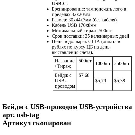
USB-C
.
Брендирование: тампопечать лого в
пределах 32х20мм
Размер: 30x44x7мм (без кабеля)
Кабель USB 170x8мм
Минимальный тираж: 500шт
Срок поставки: 35 календарных дней
Цены в долларах США (оплата в
рублях по курсу ЦБ на день
выставления счета).
Название
500шт
1000шт
2500шт
/ Тираж
Бейдж с
$7,68
USB-
$5,79
$5,38
проводом
Бейдж с USB-проводом USB-устройства
арт.
usb-tag
Артикул скопирован