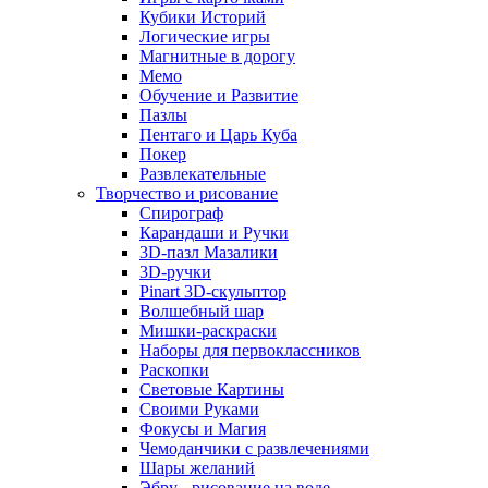
Кубики Историй
Логические игры
Магнитные в дорогу
Мемо
Обучение и Развитие
Пазлы
Пентаго и Царь Куба
Покер
Развлекательные
Творчество и рисование
Спирограф
Карандаши и Ручки
3D-пазл Мазалики
3D-ручки
Pinart 3D-скульптор
Волшебный шар
Мишки-раскраски
Наборы для первоклассников
Раскопки
Световые Картины
Своими Руками
Фокусы и Магия
Чемоданчики с развлечениями
Шары желаний
Эбру - рисование на воде