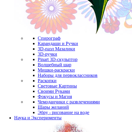
Спирограф
Карандаши и Ручки
3D-пазл Мазалики
3D-ручки
Pinart 3D-скульптор
Волшебный шар
Мишки-раскраски
Наборы для первоклассников
Раскопки
Световые Картины
Своими Руками
Фокусы и Магия
Чемоданчики с развлечениями
Шары желаний
Эбру - рисование на воде
Наука и Эксперименты