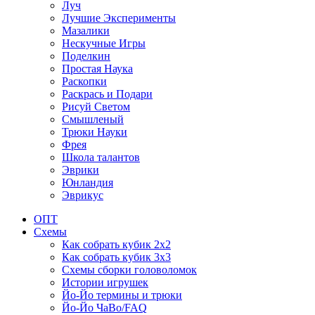
Луч
Лучшие Эксперименты
Мазалики
Нескучные Игры
Поделкин
Простая Наука
Раскопки
Раскрась и Подари
Рисуй Светом
Смышленый
Трюки Науки
Фрея
Школа талантов
Эврики
Юнландия
Эврикус
ОПТ
Схемы
Как собрать кубик 2х2
Как собрать кубик 3х3
Схемы сборки головоломок
Истории игрушек
Йо-Йо термины и трюки
Йо-Йо ЧаВо/FAQ