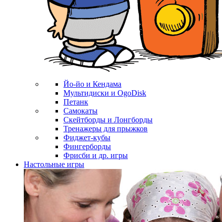
Йо-йо и Кендама
Мультидиски и OgoDisk
Петанк
Самокаты
Скейтборды и Лонгборды
Тренажеры для прыжков
Фиджет-кубы
Фингерборды
Фрисби и др. игры
Настольные игры