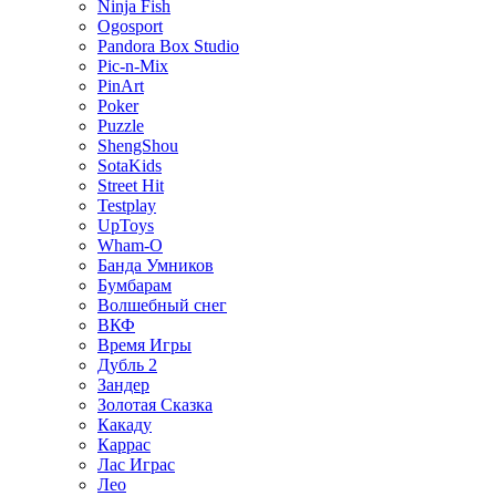
Ninja Fish
Ogosport
Pandora Box Studio
Pic-n-Mix
PinArt
Poker
Puzzle
ShengShou
SotaKids
Street Hit
Testplay
UpToys
Wham-O
Банда Умников
Бумбарам
Волшебный снег
ВКФ
Время Игры
Дубль 2
Зандер
Золотая Сказка
Какаду
Каррас
Лас Играс
Лео