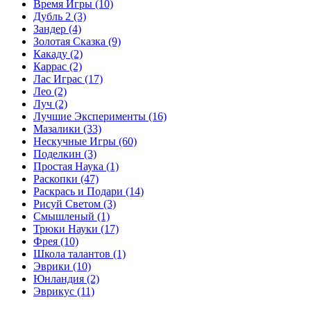
Время Игры
(10)
Дубль 2
(3)
Зандер
(4)
Золотая Сказка
(9)
Какаду
(2)
Каррас
(2)
Лас Играс
(17)
Лео
(2)
Луч
(2)
Лучшие Эксперименты
(16)
Мазалики
(33)
Нескучные Игры
(60)
Поделкин
(3)
Простая Наука
(1)
Раскопки
(47)
Раскрась и Подари
(14)
Рисуй Светом
(3)
Смышленый
(1)
Трюки Науки
(17)
Фрея
(10)
Школа талантов
(1)
Эврики
(10)
Юнландия
(2)
Эврикус
(11)