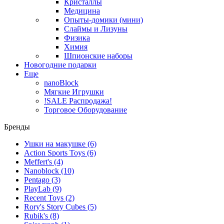
Кристаллы
Медицина
Опыты-домики (мини)
Слаймы и Лизуны
Физика
Химия
Шпионские наборы
Новогодние подарки
Еще
nanoBlock
Мягкие Игрушки
!SALE Распродажа!
Торговое Оборудование
Бренды
Ушки на макушке
(6)
Action Sports Toys
(6)
Meffert's
(4)
Nanoblock
(10)
Pentago
(3)
PlayLab
(9)
Recent Toys
(2)
Rory's Story Cubes
(5)
Rubik's
(8)