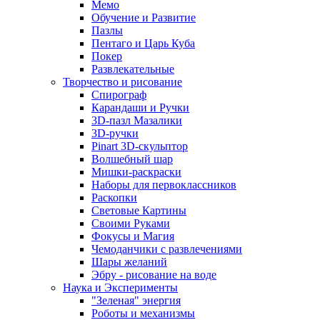
Мемо
Обучение и Развитие
Пазлы
Пентаго и Царь Куба
Покер
Развлекательные
Творчество и рисование
Спирограф
Карандаши и Ручки
3D-пазл Мазалики
3D-ручки
Pinart 3D-скульптор
Волшебный шар
Мишки-раскраски
Наборы для первоклассников
Раскопки
Световые Картины
Своими Руками
Фокусы и Магия
Чемоданчики с развлечениями
Шары желаний
Эбру - рисование на воде
Наука и Эксперименты
"Зеленая" энергия
Роботы и механизмы