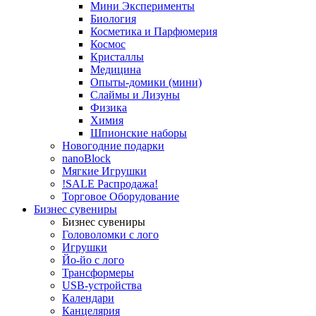
Мини Эксперименты
Биология
Косметика и Парфюмерия
Космос
Кристаллы
Медицина
Опыты-домики (мини)
Слаймы и Лизуны
Физика
Химия
Шпионские наборы
Новогодние подарки
nanoBlock
Мягкие Игрушки
!SALE Распродажа!
Торговое Оборудование
Бизнес сувениры
Бизнес сувениры
Головоломки с лого
Игрушки
Йо-йо с лого
Трансформеры
USB-устройства
Календари
Канцелярия