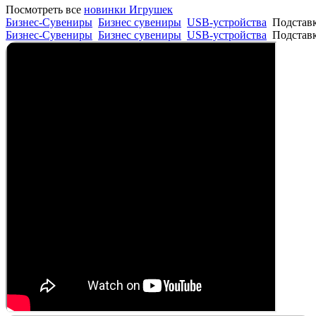
Посмотреть все
новинки Игрушек
Бизнес-Сувениры
Бизнес сувениры
USB-устройства
Подставк
Бизнес-Сувениры
Бизнес сувениры
USB-устройства
Подставк