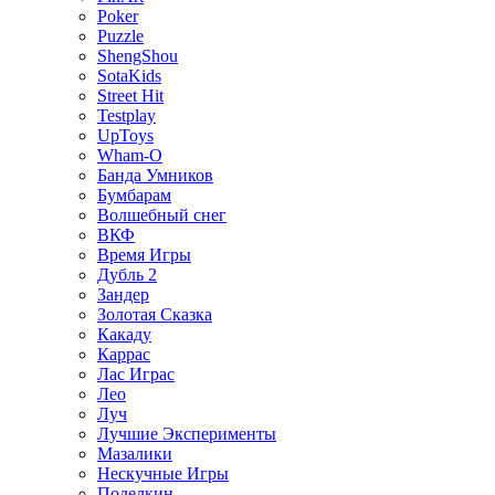
Poker
Puzzle
ShengShou
SotaKids
Street Hit
Testplay
UpToys
Wham-O
Банда Умников
Бумбарам
Волшебный снег
ВКФ
Время Игры
Дубль 2
Зандер
Золотая Сказка
Какаду
Каррас
Лас Играс
Лео
Луч
Лучшие Эксперименты
Мазалики
Нескучные Игры
Поделкин