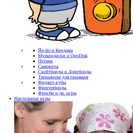
Йо-йо и Кендама
Мультидиски и OgoDisk
Петанк
Самокаты
Скейтборды и Лонгборды
Тренажеры для прыжков
Фиджет-кубы
Фингерборды
Фрисби и др. игры
Настольные игры