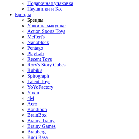
Подарочная упаковка
Наушники и Ко.
Бренды
Бренды
Ушки на макушке
Action Sports Toys
Meffert's
Nanoblock
Pentago
PlayLab
Recent Toys
Rory's Story Cubes
Rubik's
Spirograph
Talent Toys
YoYoFactory
Yuxin
4M
Aero
Bondibon
BrainBox
Brainy Trainy
Brainy Games
Brauberg
Budi Basa