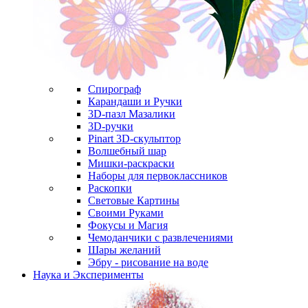
Спирограф
Карандаши и Ручки
3D-пазл Мазалики
3D-ручки
Pinart 3D-скульптор
Волшебный шар
Мишки-раскраски
Наборы для первоклассников
Раскопки
Световые Картины
Своими Руками
Фокусы и Магия
Чемоданчики с развлечениями
Шары желаний
Эбру - рисование на воде
Наука и Эксперименты