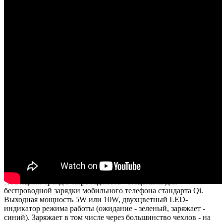
Видео
Бренд:
USB-устройства
Страна производства: Китай
Запрос на просчет
Последний тренд в мире гаджетов - Подставка для
беспроводной зарядки мобильного телефона стандарта Qi.
Выходная мощность 5W или 10W, двухцветный LED-
индикатор режима работы (ожидание - зеленый, заряжает -
синий). Заряжает в том числе через большинство чехлов - на