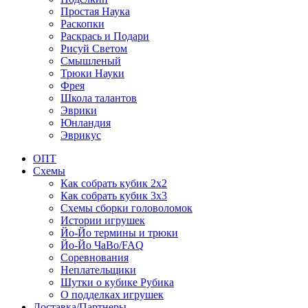
Простая Наука
Раскопки
Раскрась и Подари
Рисуй Светом
Смышленый
Трюки Науки
Фрея
Школа талантов
Эврики
Юнландия
Эврикус
ОПТ
Схемы
Как собрать кубик 2х2
Как собрать кубик 3х3
Схемы сборки головоломок
Истории игрушек
Йо-Йо термины и трюки
Йо-Йо ЧаВо/FAQ
Соревнования
Неплательщики
Шутки о кубике Рубика
О подделках игрушек
Доставка/Партнеры