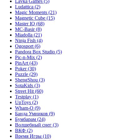
Lavka Games
(5)
Ludattica
(2)
Magic Moments
(21)
Magnetic Cube
(15)
Master IQ
(68)
MC-Basir
(8)
Miadolla
(21)
Ninja Fish
(4)
Ogosport
(6)
Pandora Box Studio
(5)
Pic-n-Mix
(2)
PinArt
(43)
Poker
(30)
Puzzle
(29)
ShengShou
(3)
SotaKids
(3)
Street Hit
(60)
Testplay
(1)
UpToys
(2)
Wham-O
(9)
Банда Умников
(9)
Бумбарам
(24)
Волшебный снег
(3)
ВКФ
(2)
Время Игры
(10)