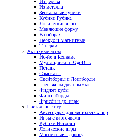
Из дерева
Из металла
Зеркальные кубики
Кубики Рубика
Логические игры
Меняющие форму
В наборах
Неокуб и Магнитные
Танграм
Активные игры
Йо-йо и Кендама
Мультидиски и OgoDisk
Петанк
Самокаты
Скейтборды и Лонгборды
Тренажеры для прыжков
Фиджет-кубы
Фингерборды
Фрисби и др. игры
Настольные игры
Аксессуары для настольных игр
Игры с карточками
Кубики Историй
Логические игры
Магнитные в дорогу