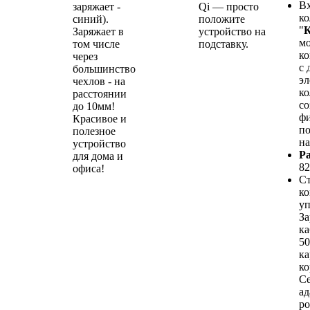
Вх
заряжает -
Qi — просто
к
синий).
положите
"
К
Заряжает в
устройство на
м
том числе
подставку.
к
через
с 
большинство
э
чехлов - на
ко
расстоянии
со
до 10мм!
ф
Красивое и
п
полезное
на
устройство
Р
для дома и
8
офиса!
Ст
ко
уп
За
к
50
ка
ко
С
ад
ро