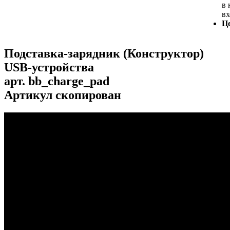
в 
вх
Ц
Подставка-зарядник (Конструктор)
USB-устройства
арт.
bb_charge_pad
Артикул скопирован
...
...
...