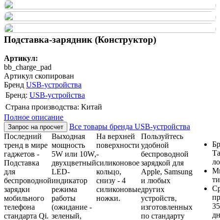
Подставка-зарядник (Конструктор)
Артикул:
bb_charge_pad
Артикул скопирован
Бренд
USB-устройства
Бренд:
USB-устройства
Страна производства: Китай
Полное описание
Все товары бренда USB-устройства
Запрос на просчет
Последний
Выходная
На верхней
Пользуйтесь
Бр
тренд в мире
мощность
поверхности
удобной
Т
гаджетов -
5W или 10W,
-
беспроводной
ло
Подставка
двухцветный
силиконовое
зарядкой для
М
для
LED-
кольцо,
Apple, Samsung
т
беспроводной
индикатор
снизу - 4
и любых
С
зарядки
режима
силиконовые
других
пр
мобильного
работы
ножки.
устройств,
35
телефона
(ожидание -
изготовленных
д
стандарта Qi.
зеленый,
по стандарту