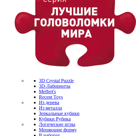
3D Crystal Puzzle
3D-Лабиринты
Meffert's
Recent Toys
Из дерева
Из металла
Зеркальные кубики
Кубики Рубика
Логические игры
Меняющие форму
В наборах