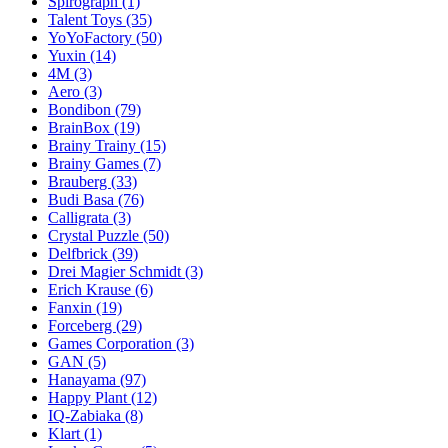
Spirograph
(1)
Talent Toys
(35)
YoYoFactory
(50)
Yuxin
(14)
4M
(3)
Aero
(3)
Bondibon
(79)
BrainBox
(19)
Brainy Trainy
(15)
Brainy Games
(7)
Brauberg
(33)
Budi Basa
(76)
Calligrata
(3)
Crystal Puzzle
(50)
Delfbrick
(39)
Drei Magier Schmidt
(3)
Erich Krause
(6)
Fanxin
(19)
Forceberg
(29)
Games Corporation
(3)
GAN
(5)
Hanayama
(97)
Happy Plant
(12)
IQ-Zabiaka
(8)
Klart
(1)