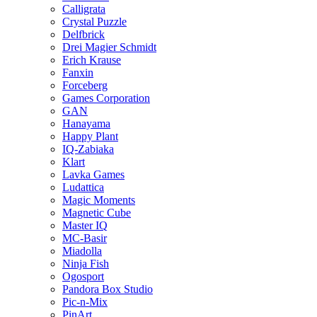
Calligrata
Crystal Puzzle
Delfbrick
Drei Magier Schmidt
Erich Krause
Fanxin
Forceberg
Games Corporation
GAN
Hanayama
Happy Plant
IQ-Zabiaka
Klart
Lavka Games
Ludattica
Magic Moments
Magnetic Cube
Master IQ
MC-Basir
Miadolla
Ninja Fish
Ogosport
Pandora Box Studio
Pic-n-Mix
PinArt