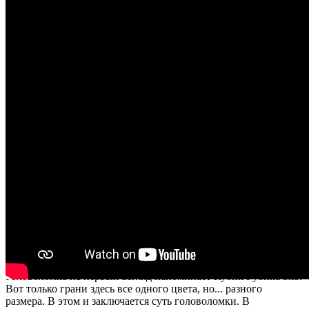
Видео
Бренд:
Головоломки с лого
Страна производства: Китай
Запрос на просчет
Головоломка на первый взгляд напоминает Кубик Рубика 3х3.
Вот только грани здесь все одного цвета, но... разного
размера. В этом и заключается суть головоломки. В