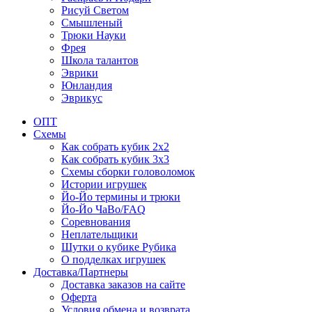
Рисуй Светом
Смышленый
Трюки Науки
Фрея
Школа талантов
Эврики
Юнландия
Эврикус
ОПТ
Схемы
Как собрать кубик 2х2
Как собрать кубик 3х3
Схемы сборки головоломок
Истории игрушек
Йо-Йо термины и трюки
Йо-Йо ЧаВо/FAQ
Соревнования
Неплательщики
Шутки о кубике Рубика
О подделках игрушек
Доставка/Партнеры
Доставка заказов на сайте
Оферта
Условия обмена и возврата