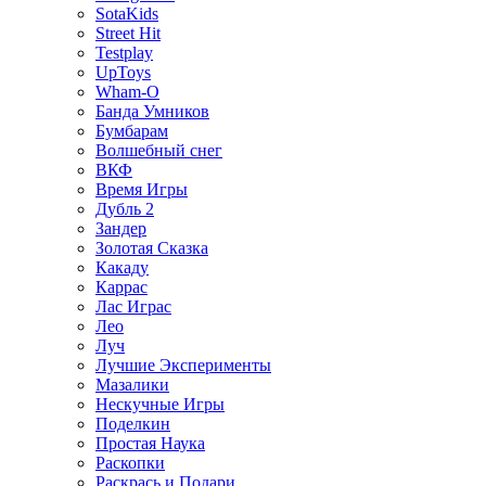
SotaKids
Street Hit
Testplay
UpToys
Wham-O
Банда Умников
Бумбарам
Волшебный снег
ВКФ
Время Игры
Дубль 2
Зандер
Золотая Сказка
Какаду
Каррас
Лас Играс
Лео
Луч
Лучшие Эксперименты
Мазалики
Нескучные Игры
Поделкин
Простая Наука
Раскопки
Раскрась и Подари