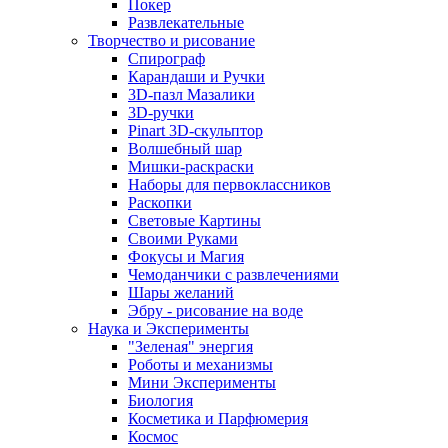
Покер
Развлекательные
Творчество и рисование
Спирограф
Карандаши и Ручки
3D-пазл Мазалики
3D-ручки
Pinart 3D-скульптор
Волшебный шар
Мишки-раскраски
Наборы для первоклассников
Раскопки
Световые Картины
Своими Руками
Фокусы и Магия
Чемоданчики с развлечениями
Шары желаний
Эбру - рисование на воде
Наука и Эксперименты
"Зеленая" энергия
Роботы и механизмы
Мини Эксперименты
Биология
Косметика и Парфюмерия
Космос