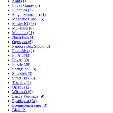
Klart
(1)
Lavka Games
(5)
Ludattica
(2)
Magic Moments
(21)
Magnetic Cube
(15)
Master IQ
(68)
MC-Basir
(8)
Miadolla
(21)
Ninja Fish
(4)
Ogosport
(6)
Pandora Box Studio
(5)
Pic-n-Mix
(2)
PinArt
(43)
Poker
(30)
Puzzle
(29)
ShengShou
(3)
SotaKids
(3)
Street Hit
(60)
Testplay
(1)
UpToys
(2)
Wham-O
(9)
Банда Умников
(9)
Бумбарам
(24)
Волшебный снег
(3)
ВКФ
(2)