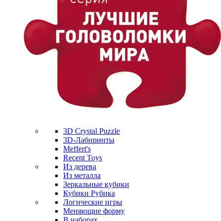
3D Crystal Puzzle
3D-Лабиринты
Meffert's
Recent Toys
Из дерева
Из металла
Зеркальные кубики
Кубики Рубика
Логические игры
Меняющие форму
В наборах