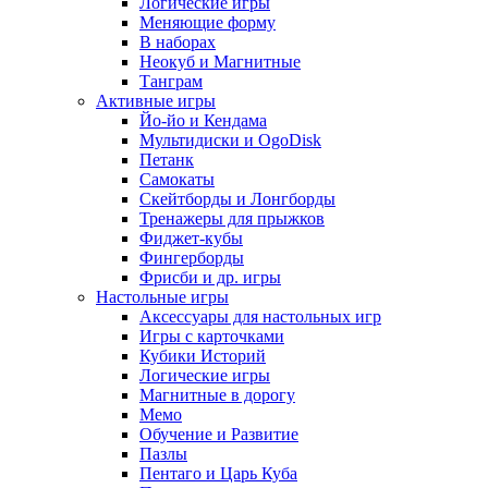
Логические игры
Меняющие форму
В наборах
Неокуб и Магнитные
Танграм
Активные игры
Йо-йо и Кендама
Мультидиски и OgoDisk
Петанк
Самокаты
Скейтборды и Лонгборды
Тренажеры для прыжков
Фиджет-кубы
Фингерборды
Фрисби и др. игры
Настольные игры
Аксессуары для настольных игр
Игры с карточками
Кубики Историй
Логические игры
Магнитные в дорогу
Мемо
Обучение и Развитие
Пазлы
Пентаго и Царь Куба