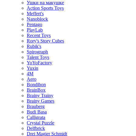
Ушки на макушке
Action Sports Toys
Meffert's
Nanoblock
Pentago
PlayLab
Recent Toys
Rory's Story Cubes
Rubik's
Spirograph
Talent Toys
YoYoFactory
Yuxin
4M
Aero
Bondibon
BrainBox
Brainy Trainy
Brainy Games
Brauberg
Budi Basa
Calligrata
Crystal Puzzle
Delfbrick
Drei Magier Schmidt