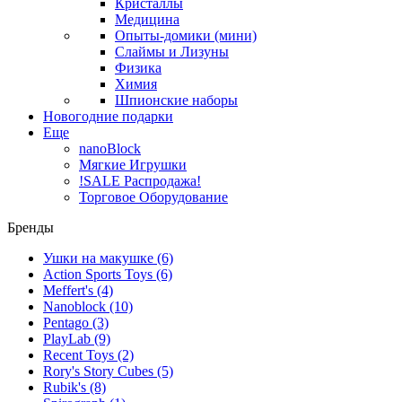
Кристаллы
Медицина
Опыты-домики (мини)
Слаймы и Лизуны
Физика
Химия
Шпионские наборы
Новогодние подарки
Еще
nanoBlock
Мягкие Игрушки
!SALE Распродажа!
Торговое Оборудование
Бренды
Ушки на макушке
(6)
Action Sports Toys
(6)
Meffert's
(4)
Nanoblock
(10)
Pentago
(3)
PlayLab
(9)
Recent Toys
(2)
Rory's Story Cubes
(5)
Rubik's
(8)