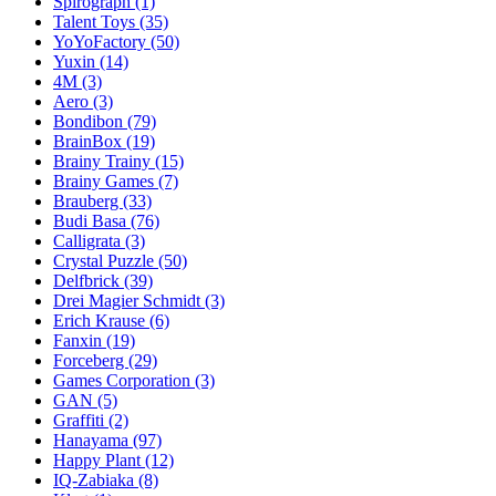
Spirograph
(1)
Talent Toys
(35)
YoYoFactory
(50)
Yuxin
(14)
4M
(3)
Aero
(3)
Bondibon
(79)
BrainBox
(19)
Brainy Trainy
(15)
Brainy Games
(7)
Brauberg
(33)
Budi Basa
(76)
Calligrata
(3)
Crystal Puzzle
(50)
Delfbrick
(39)
Drei Magier Schmidt
(3)
Erich Krause
(6)
Fanxin
(19)
Forceberg
(29)
Games Corporation
(3)
GAN
(5)
Graffiti
(2)
Hanayama
(97)
Happy Plant
(12)
IQ-Zabiaka
(8)