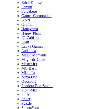
Erich Krause
Fanxin
Forceberg
Games Corporation
GAN
Graffiti
Hanayama
Happy Plant
IQ-Zabiaka
Klart
Lavka Games
Ludattica
Magic Moments
Magnetic Cube
Master IQ
MC-Basir
Miadolla
Ninja Fish
Ogosport
Pandora Box Studio
Pic-n-Mix
PinArt
Poker
Puzzle
ShengShou