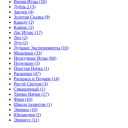
Время Игры
(10)
Дубль 2
(3)
Зандер
(4)
Золотая Сказка
(9)
Какаду
(2)
Каррас
(2)
Лас Играс
(17)
Лео
(2)
Луч
(2)
Лучшие Эксперименты
(16)
Мазалики
(33)
Нескучные Игры
(60)
Поделкин
(3)
Простая Наука
(1)
Раскопки
(47)
Раскрась и Подари
(14)
Рисуй Светом
(3)
Смышленый
(1)
Трюки Науки
(17)
Фрея
(10)
Школа талантов
(1)
Эврики
(10)
Юнландия
(2)
Эврикус
(11)