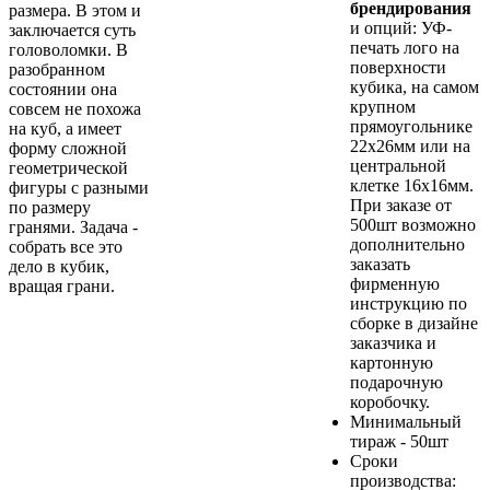
брендирования
размера. В этом и
и опций: УФ-
заключается суть
печать лого на
головоломки. В
поверхности
разобранном
кубика, на самом
состоянии она
крупном
совсем не похожа
прямоугольнике
на куб, а имеет
22х26мм или на
форму сложной
центральной
геометрической
клетке 16х16мм.
фигуры с разными
При заказе от
по размеру
500шт возможно
гранями. Задача -
дополнительно
собрать все это
заказать
дело в кубик,
фирменную
вращая грани.
инструкцию по
сборке в дизайне
заказчика и
картонную
подарочную
коробочку.
Минимальный
тираж - 50шт
Сроки
производства: