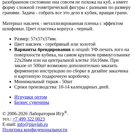
разобранном состоянии она совсем не похожа на куб, а имеет
форму сложной геометрической фигуры с разными по размеру
гранями. Задача - собрать все это дело в кубик, вращая грани.
Материал наклеек - металлизированная пленка с эффектом
шлифовки. Цвет пластика корпуса - черный.
Размер: 57х57х57мм.
Цвет наклеек - серебряный или золотой
Варианты брендирования
и опций: УФ-печать лого на
поверхности кубика, на самом крупном прямоугольнике
22х26мм или на центральной клетке 16х16мм. При
заказе от 500шт возможно дополнительно заказать
фирменную инструкцию по сборке в дизайне заказчика
и картонную подарочную коробочку.
Минимальный тираж - 50шт
Сроки производства: 10-14 календарных дней.
Игрушки оптом
Бизнес сувениры
®
© 2006-2026 Лаборатория Игр
.
тел.:
+7 499 322 0023
E-mail:
info@playlab.ru
Политика конфиденциальности