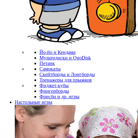
Йо-йо и Кендама
Мультидиски и OgoDisk
Петанк
Самокаты
Скейтборды и Лонгборды
Тренажеры для прыжков
Фиджет-кубы
Фингерборды
Фрисби и др. игры
Настольные игры