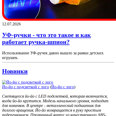
12.07.2026
УФ-ручки - что это такое и как
работает ручка-шпион?
Использование УФ-ручек давно вышло за рамки детских
игрушек.
Новинки
Йо-йо с подсветкой с лого
(
Йо-йо с лого
)
Светящееся йо-йо с LED подсветкой, которая включается,
когда йо-йо крутится. Модель начального уровня, подходит
для новичков. В центре - металлический подшипник для
долгого вращения. Йо-йо возвращается в руку простым
подергиванием. Прозрачный корпус из качественного ABS-