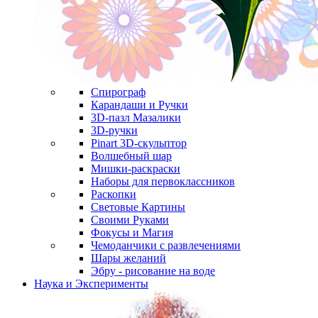
Спирограф
Карандаши и Ручки
3D-пазл Мазалики
3D-ручки
Pinart 3D-скульптор
Волшебный шар
Мишки-раскраски
Наборы для первоклассников
Раскопки
Световые Картины
Своими Руками
Фокусы и Магия
Чемоданчики с развлечениями
Шары желаний
Эбру - рисование на воде
Наука и Эксперименты