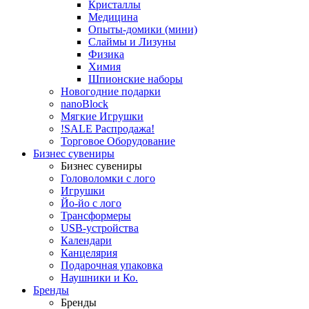
Кристаллы
Медицина
Опыты-домики (мини)
Слаймы и Лизуны
Физика
Химия
Шпионские наборы
Новогодние подарки
nanoBlock
Мягкие Игрушки
!SALE Распродажа!
Торговое Оборудование
Бизнес сувениры
Бизнес сувениры
Головоломки с лого
Игрушки
Йо-йо с лого
Трансформеры
USB-устройства
Календари
Канцелярия
Подарочная упаковка
Наушники и Ко.
Бренды
Бренды