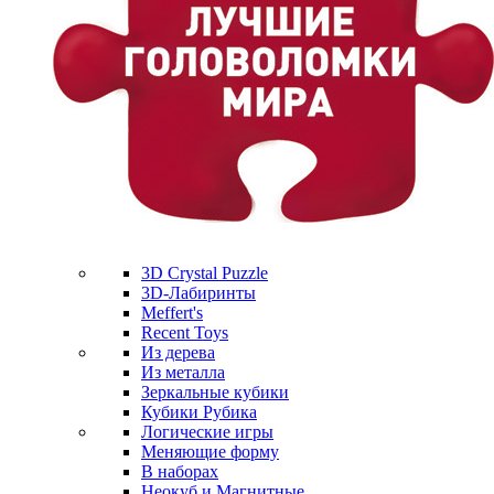
3D Crystal Puzzle
3D-Лабиринты
Meffert's
Recent Toys
Из дерева
Из металла
Зеркальные кубики
Кубики Рубика
Логические игры
Меняющие форму
В наборах
Неокуб и Магнитные