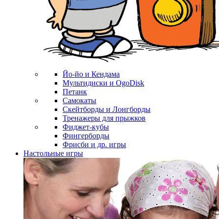
Йо-йо и Кендама
Мультидиски и OgoDisk
Петанк
Самокаты
Скейтборды и Лонгборды
Тренажеры для прыжков
Фиджет-кубы
Фингерборды
Фрисби и др. игры
Настольные игры