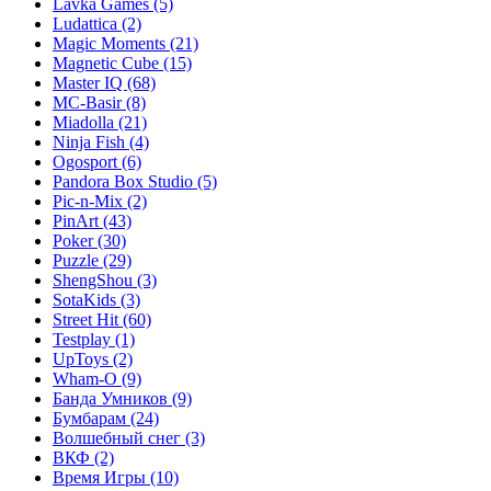
Lavka Games
(5)
Ludattica
(2)
Magic Moments
(21)
Magnetic Cube
(15)
Master IQ
(68)
MC-Basir
(8)
Miadolla
(21)
Ninja Fish
(4)
Ogosport
(6)
Pandora Box Studio
(5)
Pic-n-Mix
(2)
PinArt
(43)
Poker
(30)
Puzzle
(29)
ShengShou
(3)
SotaKids
(3)
Street Hit
(60)
Testplay
(1)
UpToys
(2)
Wham-O
(9)
Банда Умников
(9)
Бумбарам
(24)
Волшебный снег
(3)
ВКФ
(2)
Время Игры
(10)