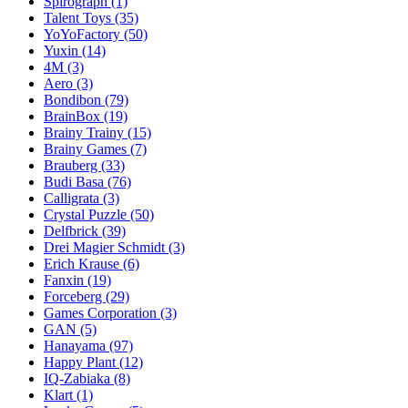
Spirograph
(1)
Talent Toys
(35)
YoYoFactory
(50)
Yuxin
(14)
4M
(3)
Aero
(3)
Bondibon
(79)
BrainBox
(19)
Brainy Trainy
(15)
Brainy Games
(7)
Brauberg
(33)
Budi Basa
(76)
Calligrata
(3)
Crystal Puzzle
(50)
Delfbrick
(39)
Drei Magier Schmidt
(3)
Erich Krause
(6)
Fanxin
(19)
Forceberg
(29)
Games Corporation
(3)
GAN
(5)
Hanayama
(97)
Happy Plant
(12)
IQ-Zabiaka
(8)
Klart
(1)