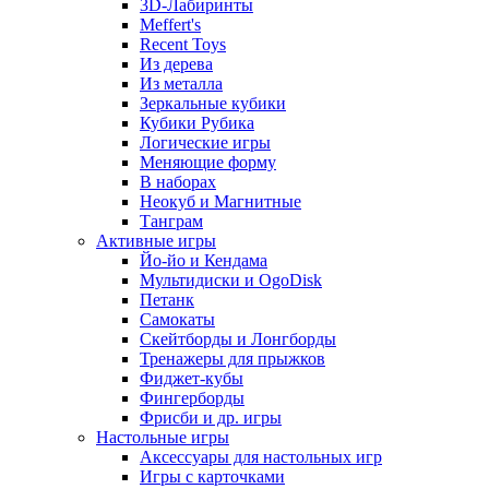
3D-Лабиринты
Meffert's
Recent Toys
Из дерева
Из металла
Зеркальные кубики
Кубики Рубика
Логические игры
Меняющие форму
В наборах
Неокуб и Магнитные
Танграм
Активные игры
Йо-йо и Кендама
Мультидиски и OgoDisk
Петанк
Самокаты
Скейтборды и Лонгборды
Тренажеры для прыжков
Фиджет-кубы
Фингерборды
Фрисби и др. игры
Настольные игры
Аксессуары для настольных игр
Игры с карточками