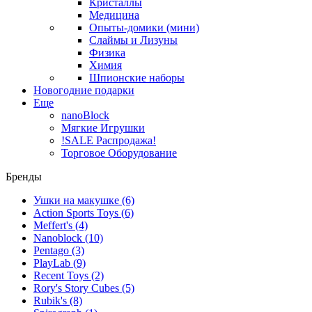
Кристаллы
Медицина
Опыты-домики (мини)
Слаймы и Лизуны
Физика
Химия
Шпионские наборы
Новогодние подарки
Еще
nanoBlock
Мягкие Игрушки
!SALE Распродажа!
Торговое Оборудование
Бренды
Ушки на макушке
(6)
Action Sports Toys
(6)
Meffert's
(4)
Nanoblock
(10)
Pentago
(3)
PlayLab
(9)
Recent Toys
(2)
Rory's Story Cubes
(5)
Rubik's
(8)