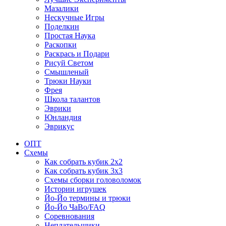
Мазалики
Нескучные Игры
Поделкин
Простая Наука
Раскопки
Раскрась и Подари
Рисуй Светом
Смышленый
Трюки Науки
Фрея
Школа талантов
Эврики
Юнландия
Эврикус
ОПТ
Схемы
Как собрать кубик 2х2
Как собрать кубик 3х3
Схемы сборки головоломок
Истории игрушек
Йо-Йо термины и трюки
Йо-Йо ЧаВо/FAQ
Соревнования
Неплательщики