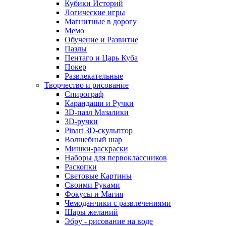
Кубики Историй
Логические игры
Магнитные в дорогу
Мемо
Обучение и Развитие
Пазлы
Пентаго и Царь Куба
Покер
Развлекательные
Творчество и рисование
Спирограф
Карандаши и Ручки
3D-пазл Мазалики
3D-ручки
Pinart 3D-скульптор
Волшебный шар
Мишки-раскраски
Наборы для первоклассников
Раскопки
Световые Картины
Своими Руками
Фокусы и Магия
Чемоданчики с развлечениями
Шары желаний
Эбру - рисование на воде