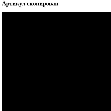
Артикул скопирован
...
...
...
...
...
...