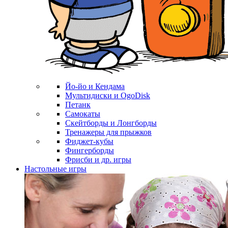
Йо-йо и Кендама
Мультидиски и OgoDisk
Петанк
Самокаты
Скейтборды и Лонгборды
Тренажеры для прыжков
Фиджет-кубы
Фингерборды
Фрисби и др. игры
Настольные игры