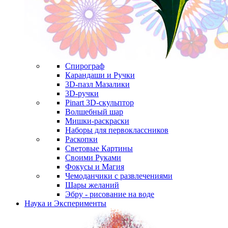
Спирограф
Карандаши и Ручки
3D-пазл Мазалики
3D-ручки
Pinart 3D-скульптор
Волшебный шар
Мишки-раскраски
Наборы для первоклассников
Раскопки
Световые Картины
Своими Руками
Фокусы и Магия
Чемоданчики с развлечениями
Шары желаний
Эбру - рисование на воде
Наука и Эксперименты