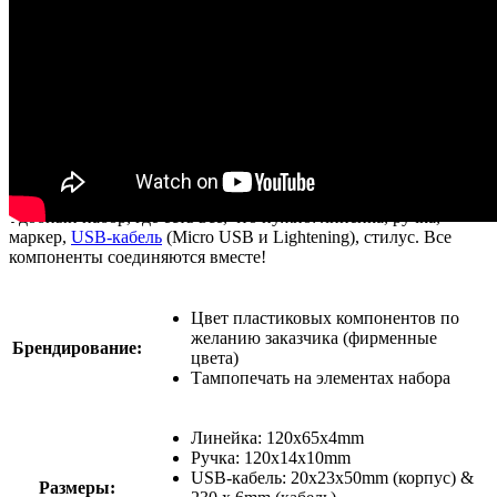
Видео
Бренд:
Канцелярия
Страна производства: Китай
Запрос на просчет
Удобный набор, где есть всё, что нужно: линейка, ручка,
маркер,
USB-кабель
(Micro USB и Lightening), стилус. Все
компоненты соединяются вместе!
Цвет пластиковых компонентов по
желанию заказчика (фирменные
Брендирование:
цвета)
Тампопечать на элементах набора
Линейка: 120x65x4mm
Ручка: 120x14x10mm
USB-кабель: 20x23x50mm (корпус) &
Размеры: