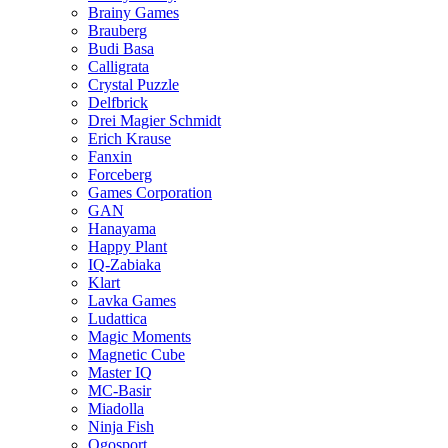
Brainy Games
Brauberg
Budi Basa
Calligrata
Crystal Puzzle
Delfbrick
Drei Magier Schmidt
Erich Krause
Fanxin
Forceberg
Games Corporation
GAN
Hanayama
Happy Plant
IQ-Zabiaka
Klart
Lavka Games
Ludattica
Magic Moments
Magnetic Cube
Master IQ
MC-Basir
Miadolla
Ninja Fish
Ogosport