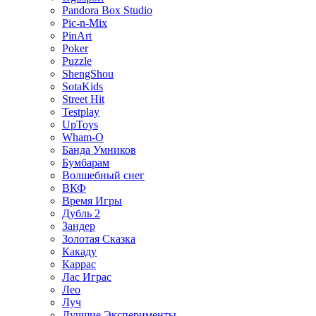
Pandora Box Studio
Pic-n-Mix
PinArt
Poker
Puzzle
ShengShou
SotaKids
Street Hit
Testplay
UpToys
Wham-O
Банда Умников
Бумбарам
Волшебный снег
ВКФ
Время Игры
Дубль 2
Зандер
Золотая Сказка
Какаду
Каррас
Лас Играс
Лео
Луч
Лучшие Эксперименты