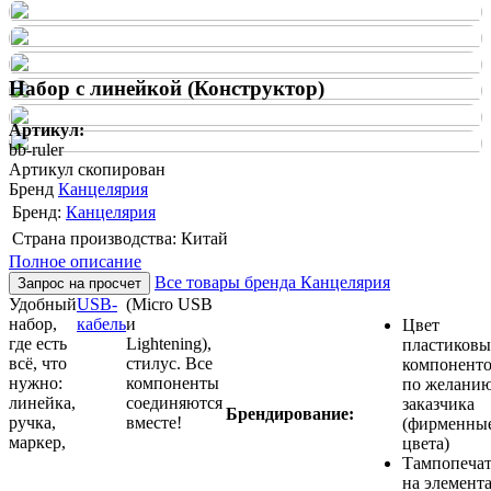
Набор с линейкой (Конструктор)
Артикул:
bb-ruler
Артикул скопирован
Бренд
Канцелярия
Бренд:
Канцелярия
Страна производства: Китай
Полное описание
Все товары бренда Канцелярия
Запрос на просчет
Удобный
USB-
(Micro USB
набор,
кабель
и
Цвет
где есть
Lightening),
пластиковы
всё, что
стилус. Все
компонент
нужно:
компоненты
по желани
линейка,
соединяются
заказчика
Брендирование:
ручка,
вместе!
(фирменны
маркер,
цвета)
Тампопечат
на элемент