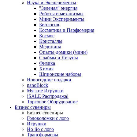
Наука и Эксперименты
"Зеленая" энергия
Роботы и механизмы
Мини Эксперименты
Биология
Косметика и Парфюмерия
Космос
Кристаллы
Медицина
Опыты-домики (мини)
Слаймы и Лизуны
Физика
Химия
Шпионские наборы
Новогодние подарки
nanoBlock
Мягкие Игрушки
!SALE Распродажа!
Торговое Оборудование
Бизнес сувениры
Бизнес сувениры
Головоломки с лого
Игрушки
Йо-йо с лого
Трансформеры