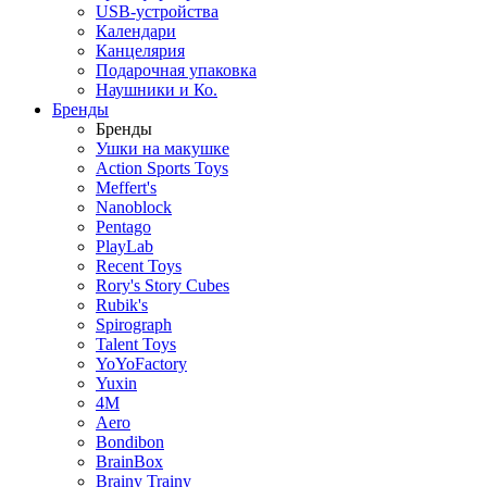
USB-устройства
Календари
Канцелярия
Подарочная упаковка
Наушники и Ко.
Бренды
Бренды
Ушки на макушке
Action Sports Toys
Meffert's
Nanoblock
Pentago
PlayLab
Recent Toys
Rory's Story Cubes
Rubik's
Spirograph
Talent Toys
YoYoFactory
Yuxin
4M
Aero
Bondibon
BrainBox
Brainy Trainy