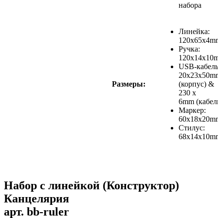
набора
Линейка:
120x65x4m
Ручка:
120x14x10
USB-кабель
20x23x50m
Размеры:
(корпус) &
230 x
6mm (кабел
Маркер:
60x18x20m
Стилус:
68x14x10m
Набор с линейкой (Конструктор)
Канцелярия
арт.
bb-ruler