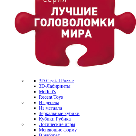
3D Crystal Puzzle
3D-Лабиринты
Meffert's
Recent Toys
Из дерева
Из металла
Зеркальные кубики
Кубики Рубика
Логические игры
Меняющие форму
В наборах