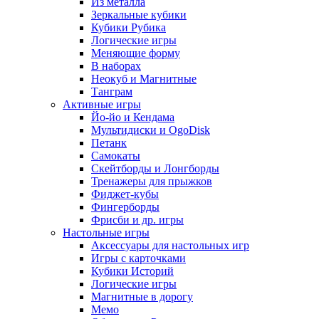
Из металла
Зеркальные кубики
Кубики Рубика
Логические игры
Меняющие форму
В наборах
Неокуб и Магнитные
Танграм
Активные игры
Йо-йо и Кендама
Мультидиски и OgoDisk
Петанк
Самокаты
Скейтборды и Лонгборды
Тренажеры для прыжков
Фиджет-кубы
Фингерборды
Фрисби и др. игры
Настольные игры
Аксессуары для настольных игр
Игры с карточками
Кубики Историй
Логические игры
Магнитные в дорогу
Мемо