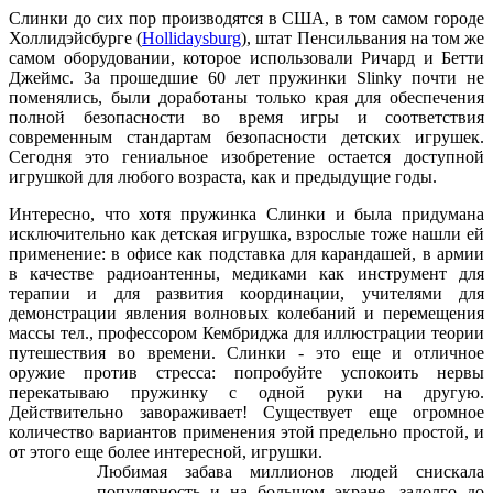
Слинки до сих пор производятся в США, в том самом городе
Холлидэйсбурге (
Hollidaysburg
), штат Пенсильвания на том же
самом оборудовании, которое использовали Ричард и Бетти
Джеймс. За прошедшие 60 лет пружинки Slinky почти не
поменялись, были доработаны только края для обеспечения
полной безопасности во время игры и соответствия
современным стандартам безопасности детских игрушек.
Сегодня это гениальное изобретение остается доступной
игрушкой для любого возраста, как и предыдущие годы.
Интересно, что хотя пружинка Слинки и была придумана
исключительно как детская игрушка, взрослые тоже нашли ей
применение: в офисе как подставка для карандашей, в армии
в качестве радиоантенны, медиками как инструмент для
терапии и для развития координации, учителями для
демонстрации явления волновых колебаний и перемещения
массы тел., профессором Кембриджа для иллюстрации теории
путешествия во времени. Слинки - это еще и отличное
оружие против стресса: попробуйте успокоить нервы
перекатываю пружинку с одной руки на другую.
Действительно завораживает! Существует еще огромное
количество вариантов применения этой предельно простой, и
от этого еще более интересной, игрушки.
Любимая забава миллионов людей снискала
популярность и на большом экране, задолго до