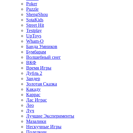
Poker
Puzzle
ShengShou
SotaKids
Street Hit
Testplay
UpToys
Wham-O
Банда Умников
Бумбарам
Волшебный снег
ВКФ
Время Игры
Дубль 2
Зандер
Золотая Сказка
Какаду
Каррас
Лас Играс
Лео
Луч
Лучшие Эксперименты
Мазалики
Нескучные Игры
Поделкин