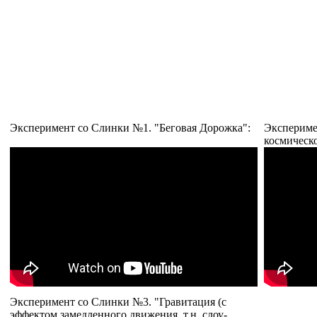
Эксперимент со Слинки №1. "Беговая Дорожка":
Экспериме
космическо
Эксперимент со Слинки №3. "Гравитация (с
эффектом замедленного движения, т.н. слоу-