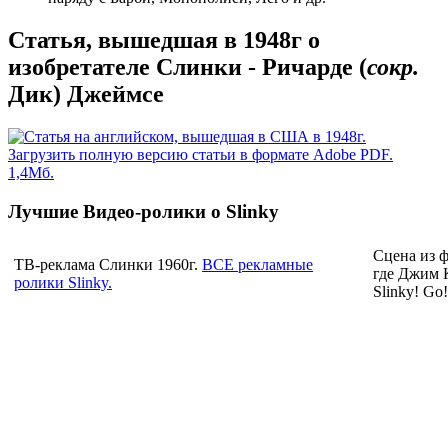
Статья, вышедшая в 1948г о
изобретателе Слинки - Ричарде (
сокр.
Дик) Джеймсе
Загрузить полную версию статьи в формате Adobe PDF.
1,4Мб.
Лучшие Видео-ролики о Slinky
Сцена из ф
ТВ-реклама Слинки 1960г.
ВСЕ рекламные
где Джим 
ролики Slinky.
Slinky! Go