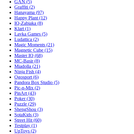
GAN
(5)
Graffiti
(2)
Hanayama
(97)
Happy Plant
(12)
IQ-Zabiaka
(8)
Klart
(1)
Lavka Games
(5)
Ludattica
(2)
Magic Moments
(21)
Magnetic Cube
(15)
Master IQ
(68)
MC-Basir
(8)
Miadolla
(21)
Ninja Fish
(4)
Ogosport
(6)
Pandora Box Studio
(5)
Pic-n-Mix
(2)
PinArt
(43)
Poker
(30)
Puzzle
(29)
ShengShou
(3)
SotaKids
(3)
Street Hit
(60)
Testplay
(1)
UpToys
(2)