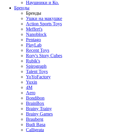
Наушники и Ко.
Бренды
Бренды
Ушки на макушке
Action Sports Toys
Meffert's
Nanoblock
Pentago
PlayLab
Recent Toys
Rory's Story Cubes
Rubik's
Spirograph
Talent Toys
YoYoFactory
Yuxin
4M
Aero
Bondibon
BrainBox
Brainy Trainy
Brainy Games
Brauberg
Budi Basa
Calligrata