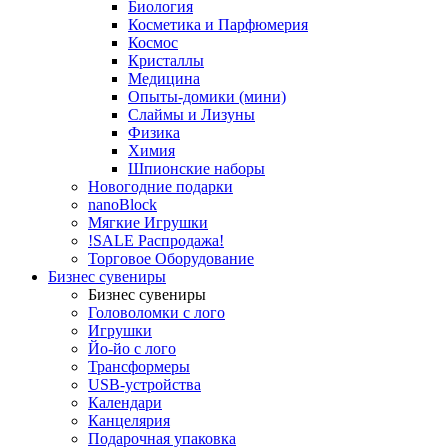
Биология
Косметика и Парфюмерия
Космос
Кристаллы
Медицина
Опыты-домики (мини)
Слаймы и Лизуны
Физика
Химия
Шпионские наборы
Новогодние подарки
nanoBlock
Мягкие Игрушки
!SALE Распродажа!
Торговое Оборудование
Бизнес сувениры
Бизнес сувениры
Головоломки с лого
Игрушки
Йо-йо с лого
Трансформеры
USB-устройства
Календари
Канцелярия
Подарочная упаковка