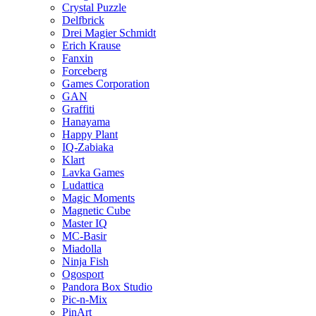
Crystal Puzzle
Delfbrick
Drei Magier Schmidt
Erich Krause
Fanxin
Forceberg
Games Corporation
GAN
Graffiti
Hanayama
Happy Plant
IQ-Zabiaka
Klart
Lavka Games
Ludattica
Magic Moments
Magnetic Cube
Master IQ
MC-Basir
Miadolla
Ninja Fish
Ogosport
Pandora Box Studio
Pic-n-Mix
PinArt