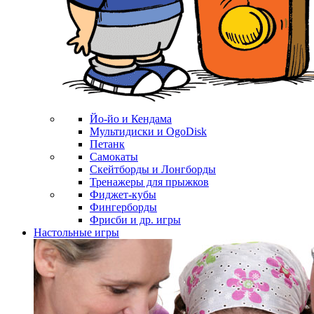
Йо-йо и Кендама
Мультидиски и OgoDisk
Петанк
Самокаты
Скейтборды и Лонгборды
Тренажеры для прыжков
Фиджет-кубы
Фингерборды
Фрисби и др. игры
Настольные игры