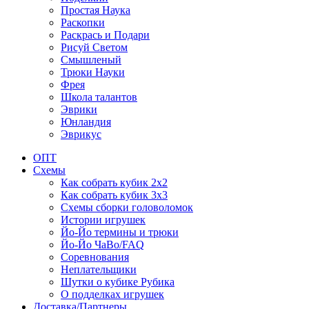
Простая Наука
Раскопки
Раскрась и Подари
Рисуй Светом
Смышленый
Трюки Науки
Фрея
Школа талантов
Эврики
Юнландия
Эврикус
ОПТ
Схемы
Как собрать кубик 2х2
Как собрать кубик 3х3
Схемы сборки головоломок
Истории игрушек
Йо-Йо термины и трюки
Йо-Йо ЧаВо/FAQ
Соревнования
Неплательщики
Шутки о кубике Рубика
О подделках игрушек
Доставка/Партнеры