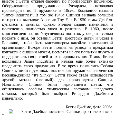
вместе с Бетти открыл фабрику по производству пружинок.
Оборудование, придуманное Ричардом, позволяло
производить по 1 пружинке в 10сек. Компанию назвали
"James Industries". В том же 1946г Слинки вызвала большой
интерес на выставке American Toy Fair. В 1950 семья Джеймс
купалась в деньгах, однако Ричард сильно изменился и
постепенно полностью ушел в религию. В 1960, после
многочисленных, но безуспешных попыток уговорить семью
поехать с ним, он оставил Бетти, шестерых детей и уехал в
Боливию, чтобы быть миссионером какой-то христианской
организации. Вскоре Бетти подала на развод и прекратила
контакты с бывшим мужем, несмотря на его попытки писать и
поддерживать связь с ней и их старшим сыном Томом. Бетти
возглавила James Industries и начала еще более активно
продвигать свою продукцию. В то время появились Собака
Слинки, мини-пружинка, пластиковая пружинка, знаменитая
песенка-джингл "It's Slinky". Бетти также стала использовать
другой металл (светлый) для производства Слинки.
Изначально, Слинки были черно-синего цвета, что
объяснялось особым химическим составом шведского
металла, который был выбран Ричардом Джеймсом
изначально.
Бетти Джеймс, фото 2006г.