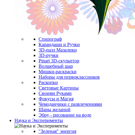
Спирограф
Карандаши и Ручки
3D-пазл Мазалики
3D-ручки
Pinart 3D-скульптор
Волшебный шар
Мишки-раскраски
Наборы для первоклассников
Раскопки
Световые Картины
Своими Руками
Фокусы и Магия
Чемоданчики с развлечениями
Шары желаний
Эбру - рисование на воде
Наука и Эксперименты
"Зеленая" энергия