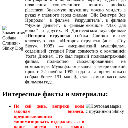
появления современного понятия product-
placement. Знакомую пружинку можно увидеть в
руках у главного героя фильма "Эйс Вентура: Зов
Природы", в фильме "Разрушитель", в фильме
"Чужие деньги", в фильме-мюзикле "Лак для
волос" и других. В Диснеевском мультфильме
«История игрушек»
собака Слинки играет
ключевую роль. «История игрушек» (англ. «Toy
Story», 1995) — американский мультфильм,
созданный студией Pixar совместно с компанией
Уолта Диснея. Это был первый полнометражный
фильм, полностью смоделированный на
компьютере. Мультфильм вышел в американский
прокат 22 ноября 1995 года и за время показа
собрал более 191 млн $, став самым кассовым
фильмом года.
Интересные факты и материалы:
По сей день, вопреки всем
законам бизнеса,
предписывающим
минимизировать издержки, - а в
наше время это значит