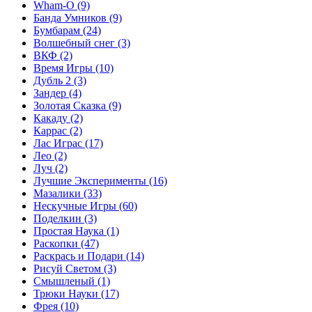
Wham-O
(9)
Банда Умников
(9)
Бумбарам
(24)
Волшебный снег
(3)
ВКФ
(2)
Время Игры
(10)
Дубль 2
(3)
Зандер
(4)
Золотая Сказка
(9)
Какаду
(2)
Каррас
(2)
Лас Играс
(17)
Лео
(2)
Луч
(2)
Лучшие Эксперименты
(16)
Мазалики
(33)
Нескучные Игры
(60)
Поделкин
(3)
Простая Наука
(1)
Раскопки
(47)
Раскрась и Подари
(14)
Рисуй Светом
(3)
Смышленый
(1)
Трюки Науки
(17)
Фрея
(10)