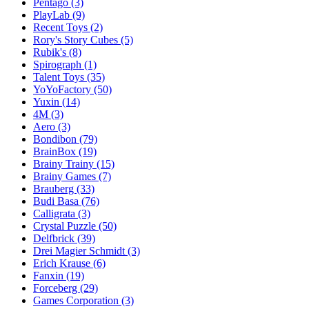
Pentago
(3)
PlayLab
(9)
Recent Toys
(2)
Rory's Story Cubes
(5)
Rubik's
(8)
Spirograph
(1)
Talent Toys
(35)
YoYoFactory
(50)
Yuxin
(14)
4M
(3)
Aero
(3)
Bondibon
(79)
BrainBox
(19)
Brainy Trainy
(15)
Brainy Games
(7)
Brauberg
(33)
Budi Basa
(76)
Calligrata
(3)
Crystal Puzzle
(50)
Delfbrick
(39)
Drei Magier Schmidt
(3)
Erich Krause
(6)
Fanxin
(19)
Forceberg
(29)
Games Corporation
(3)