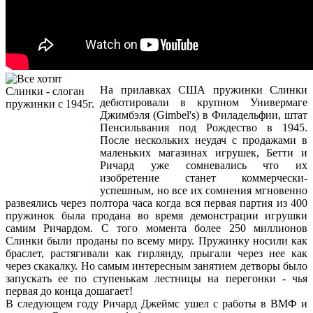
На прилавках США пружинки Слинки
дебютировали в крупном Универмаге
Джимбэля (Gimbel's) в Филадельфии, штат
Пенсильвания под Рождество в 1945.
После нескольких неудач с продажами в
маленьких магазинах игрушек, Бетти и
Ричард уже сомневались что их
изобретение станет коммерчески-
успешным, но все их сомнения мгновенно
развеялись через полтора часа когда вся первая партия из 400
пружинок была продана во время демонстрации игрушки
самим Ричардом. С того момента более 250 миллионов
Слинки были проданы по всему миру. Пружинку носили как
браслет, растягивали как гирлянду, прыгали через нее как
через скакалку. Но самым интересным занятием детворы было
запускать ее по ступенькам лестницы на перегонки - чья
первая до конца дошагает!
В следующем году Ричард Джеймс ушел с работы в ВМФ и