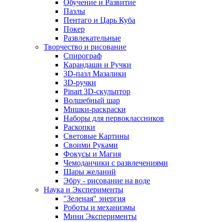
Обучение и Развитие
Пазлы
Пентаго и Царь Куба
Покер
Развлекательные
Творчество и рисование
Спирограф
Карандаши и Ручки
3D-пазл Мазалики
3D-ручки
Pinart 3D-скульптор
Волшебный шар
Мишки-раскраски
Наборы для первоклассников
Раскопки
Световые Картины
Своими Руками
Фокусы и Магия
Чемоданчики с развлечениями
Шары желаний
Эбру - рисование на воде
Наука и Эксперименты
"Зеленая" энергия
Роботы и механизмы
Мини Эксперименты