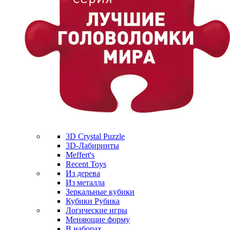
3D Crystal Puzzle
3D-Лабиринты
Meffert's
Recent Toys
Из дерева
Из металла
Зеркальные кубики
Кубики Рубика
Логические игры
Меняющие форму
В наборах