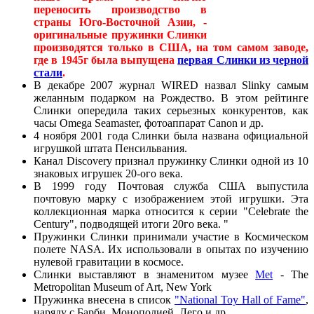
переносить производство в
страны Юго-Восточной Азии, -
оригинальные пружинки Слинки
производятся только в США, на том самом заводе,
где в 1945г была выпущена
первая Слинки из черной
стали
.
В декабре 2007 журнал WIRED назвал Slinky самым
желанным подарком на Рождество. В этом рейтинге
Слинки опередила таких серьезных конкурентов, как
часы Omega Seamaster, фотоаппарат Canon и др.
4 ноября 2001 года Слинки была названа официальной
игрушкой штата Пенсильвания.
Канал Discovery признал пружинку Слинки одной из 10
знаковых игрушек 20-ого века.
В 1999 году Почтовая служба США выпустила
почтовую марку с изображением этой игрушки. Эта
коллекционная марка относится к серии "Celebrate the
Century", подводящей итоги 20го века. "
Пружинки Слинки принимали участие в Космическом
полете NASA. Их использовали в опытах по изучению
нулевой гравитации в космосе.
Слинки выставляют в знаменитом музее
Met
- The
Metropolitan Museum of Art, New York
Пружинка внесена в список
"National Toy Hall of Fame"
,
наряду с Барби, Монополией, Лего и др.