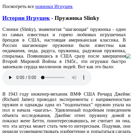
Посмотреть все
новинки Игрушек
Истории Игрушек
- Пружинка Slinky
Слинки (Slinky), знаменитая "шагающая" пружинка - один
из самых известных и горячо любимых игрушечных
брендов в США, настоящая американская классика. В
России шагаюющие пружинки были известны как
ондамания, онда, радуга, пружинка, радужная пружинка,
спиралька. Появившись в США сразу после завершения
Второй Мировой Войны в 1945г., эти игрушки быстро
завоевали сердца миллионов людей. Вот как это было:
В 1943 году инженер-механик ВМФ США Ричард Джеймс
(Richard James) проводил эксперименты с напряженностью
пружин и однажды одна из "подопытных" пружин упала на
пол и начала «шагать». Удивленный подобным поведением
объекта исследования, Джеймс отнес пружину домой и
показал жене Бетти, поинтересовавшись, не считает ли она,
что эта штука может стать чем-то интересным. Подумав, они
решили усовершенствовать изобретение и попытаться сделать