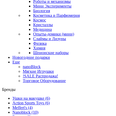
Роботы и механизмы
Мини Эксперименты
Биология
Косметика и Парфюмерия
Космос
Кристаллы
Медицина
Опыты-домики (мини)
Слаймы и Лизуны
Физика
Химия
Шпионские наборы
Новогодние подарки
Еще
nanoBlock
Мягкие Игрушки
!SALE Распродажа!
Торговое Оборудование
Бренды
Ушки на макушке
(6)
Action Sports Toys
(6)
Meffert's
(4)
Nanoblock
(10)