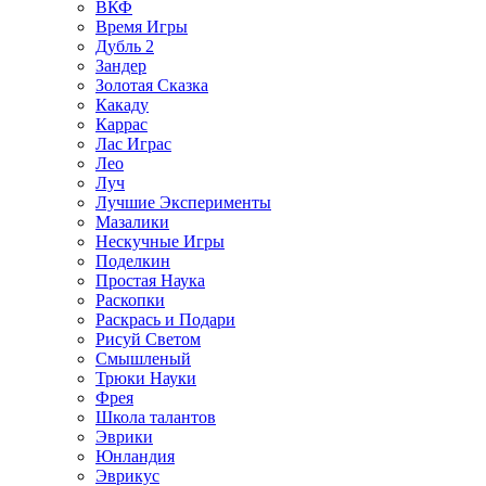
ВКФ
Время Игры
Дубль 2
Зандер
Золотая Сказка
Какаду
Каррас
Лас Играс
Лео
Луч
Лучшие Эксперименты
Мазалики
Нескучные Игры
Поделкин
Простая Наука
Раскопки
Раскрась и Подари
Рисуй Светом
Смышленый
Трюки Науки
Фрея
Школа талантов
Эврики
Юнландия
Эврикус