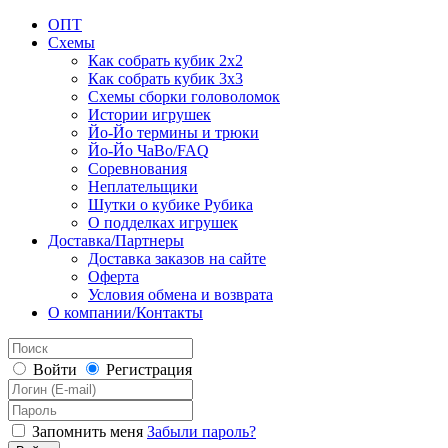
ОПТ
Схемы
Как собрать кубик 2х2
Как собрать кубик 3х3
Схемы сборки головоломок
Истории игрушек
Йо-Йо термины и трюки
Йо-Йо ЧаВо/FAQ
Соревнования
Неплательщики
Шутки о кубике Рубика
О подделках игрушек
Доставка/Партнеры
Доставка заказов на сайте
Оферта
Условия обмена и возврата
О компании/Контакты
Войти
Регистрация
Запомнить меня
Забыли пароль?