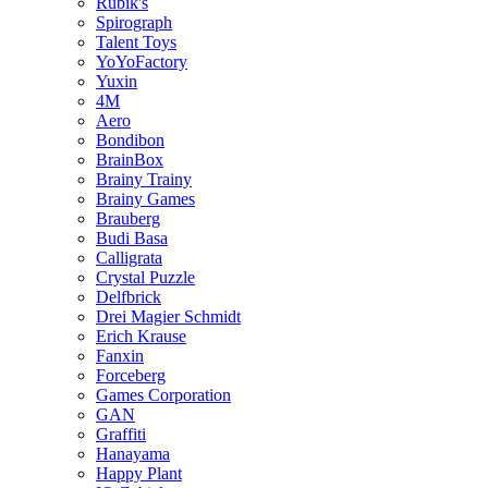
Rubik's
Spirograph
Talent Toys
YoYoFactory
Yuxin
4M
Aero
Bondibon
BrainBox
Brainy Trainy
Brainy Games
Brauberg
Budi Basa
Calligrata
Crystal Puzzle
Delfbrick
Drei Magier Schmidt
Erich Krause
Fanxin
Forceberg
Games Corporation
GAN
Graffiti
Hanayama
Happy Plant