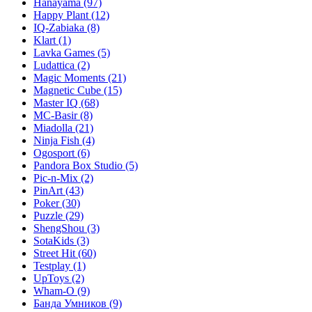
Hanayama
(97)
Happy Plant
(12)
IQ-Zabiaka
(8)
Klart
(1)
Lavka Games
(5)
Ludattica
(2)
Magic Moments
(21)
Magnetic Cube
(15)
Master IQ
(68)
MC-Basir
(8)
Miadolla
(21)
Ninja Fish
(4)
Ogosport
(6)
Pandora Box Studio
(5)
Pic-n-Mix
(2)
PinArt
(43)
Poker
(30)
Puzzle
(29)
ShengShou
(3)
SotaKids
(3)
Street Hit
(60)
Testplay
(1)
UpToys
(2)
Wham-O
(9)
Банда Умников
(9)