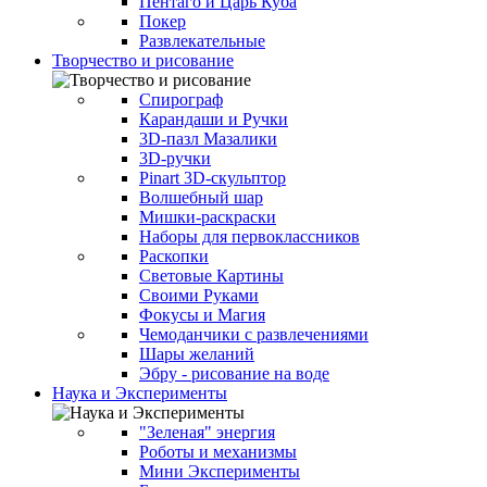
Пентаго и Царь Куба
Покер
Развлекательные
Творчество и рисование
Спирограф
Карандаши и Ручки
3D-пазл Мазалики
3D-ручки
Pinart 3D-скульптор
Волшебный шар
Мишки-раскраски
Наборы для первоклассников
Раскопки
Световые Картины
Своими Руками
Фокусы и Магия
Чемоданчики с развлечениями
Шары желаний
Эбру - рисование на воде
Наука и Эксперименты
"Зеленая" энергия
Роботы и механизмы
Мини Эксперименты