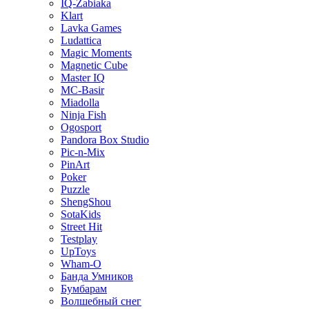
IQ-Zabiaka
Klart
Lavka Games
Ludattica
Magic Moments
Magnetic Cube
Master IQ
MC-Basir
Miadolla
Ninja Fish
Ogosport
Pandora Box Studio
Pic-n-Mix
PinArt
Poker
Puzzle
ShengShou
SotaKids
Street Hit
Testplay
UpToys
Wham-O
Банда Умников
Бумбарам
Волшебный снег