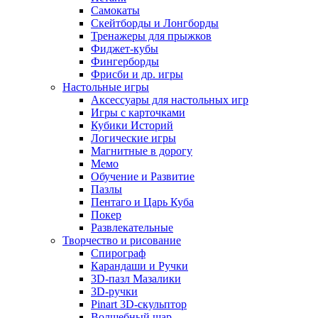
Самокаты
Скейтборды и Лонгборды
Тренажеры для прыжков
Фиджет-кубы
Фингерборды
Фрисби и др. игры
Настольные игры
Аксессуары для настольных игр
Игры с карточками
Кубики Историй
Логические игры
Магнитные в дорогу
Мемо
Обучение и Развитие
Пазлы
Пентаго и Царь Куба
Покер
Развлекательные
Творчество и рисование
Спирограф
Карандаши и Ручки
3D-пазл Мазалики
3D-ручки
Pinart 3D-скульптор
Волшебный шар