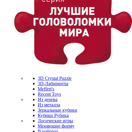
3D Crystal Puzzle
3D-Лабиринты
Meffert's
Recent Toys
Из дерева
Из металла
Зеркальные кубики
Кубики Рубика
Логические игры
Меняющие форму
В наборах