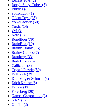
Recent Toys
(2)
Rory's Story Cubes
(5)
Rubik's
(8)
Spirograph
(1)
Talent Toys
(35)
YoYoFactory
(50)
Yuxin
(14)
4M
(3)
Aero
(3)
Bondibon
(79)
BrainBox
(19)
Brainy Trainy
(15)
Brainy Games
(7)
Brauberg
(33)
Budi Basa
(76)
Calligrata
(3)
Crystal Puzzle
(50)
Delfbrick
(39)
Drei Magier Schmidt
(3)
Erich Krause
(6)
Fanxin
(19)
Forceberg
(29)
Games Corporation
(3)
GAN
(5)
Graffiti
(2)