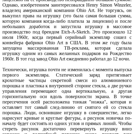
Однако, изобретением заинтересовался Henry Simon Winzeler,
владелец американской компании Ohio Art. Не торгуясь, он
выкупил права на игрушку (это была самая большая сумма,
которую компания когда-либо платила за лицензии) и после
небольших доработок и запустила игрушку в массовое
производство под брендом Etch-A-Sketch. Это произошло 12
июля 1960г, когда первый серийный экземпляр сошел с
конвейера фабрики Ohio Art в США. В этом же году была
запущена массированная ТВ-реклама, которая сделала
игрушку одним из самых желанных подарков на Рождество
1960г. В тот год завод Ohio Art ежедневно работал до 12 ночи.
Технически, игрушка почти не изменилась с момента выпуска
первого экземпляра. Статический заряд притягивает
крохотные частицы секретной смеси из алюминиевого
порошка и пластика к внутренней стороне стекла, а две ручки
управления перемещают одна вертикальную, а другая
горизонтальную оси вдоль поверхности экрана. В точке
пересечения осей расположена тонкая "ножка", которая и
оставляет тот самый след-линию от снятого ей со стекла
порошка. Люди, освоившие игрушку в совершенстве, легко
нарисуют кривые и круглые фигуры, а рисунок новичка по-
началу будет состоять из одних углов и прямых линий. Чтобы
стереть рисунок достаточно перевернуть игрушку вниз