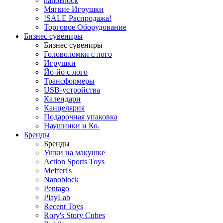
nanoBlock
Мягкие Игрушки
!SALE Распродажа!
Торговое Оборудование
Бизнес сувениры
Бизнес сувениры
Головоломки с лого
Игрушки
Йо-йо с лого
Трансформеры
USB-устройства
Календари
Канцелярия
Подарочная упаковка
Наушники и Ко.
Бренды
Бренды
Ушки на макушке
Action Sports Toys
Meffert's
Nanoblock
Pentago
PlayLab
Recent Toys
Rory's Story Cubes