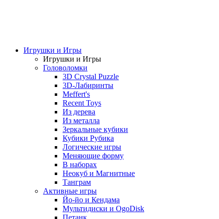
Игрушки и Игры
Игрушки и Игры
Головоломки
3D Crystal Puzzle
3D-Лабиринты
Meffert's
Recent Toys
Из дерева
Из металла
Зеркальные кубики
Кубики Рубика
Логические игры
Меняющие форму
В наборах
Неокуб и Магнитные
Танграм
Активные игры
Йо-йо и Кендама
Мультидиски и OgoDisk
Петанк