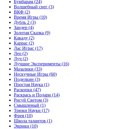
Бумбарам
(24)
Волшебный снег
(3)
ВКФ
(2)
Время Игры
(10)
Дубль 2
(3)
Зандер
(4)
Золотая Сказка
(9)
Какаду
(2)
Каррас
(2)
Лас Играс
(17)
Лео
(2)
Луч
(2)
Лучшие Эксперименты
(16)
Мазалики
(33)
Нескучные Игры
(60)
Поделкин
(3)
Простая Наука
(1)
Раскопки
(47)
Раскрась и Подари
(14)
Рисуй Светом
(3)
Смышленый
(1)
Трюки Науки
(17)
Фрея
(10)
Школа талантов
(1)
Эврики
(10)