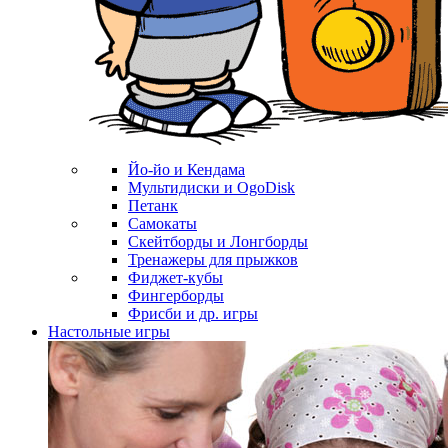
Йо-йо и Кендама
Мультидиски и OgoDisk
Петанк
Самокаты
Скейтборды и Лонгборды
Тренажеры для прыжков
Фиджет-кубы
Фингерборды
Фрисби и др. игры
Настольные игры