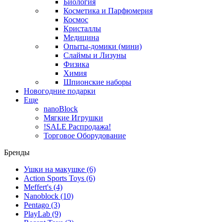
Биология
Косметика и Парфюмерия
Космос
Кристаллы
Медицина
Опыты-домики (мини)
Слаймы и Лизуны
Физика
Химия
Шпионские наборы
Новогодние подарки
Еще
nanoBlock
Мягкие Игрушки
!SALE Распродажа!
Торговое Оборудование
Бренды
Ушки на макушке
(6)
Action Sports Toys
(6)
Meffert's
(4)
Nanoblock
(10)
Pentago
(3)
PlayLab
(9)