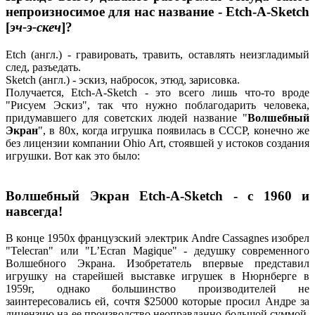
непроизносимое для нас название - Etch-A-Sketch
[
эч-э-скеч
]?
Etch (англ.) - гравировать, травить, оставлять неизгладимый
след, разъедать.
Sketch (англ.) - эскиз, набросок, этюд, зарисовка.
Получается, Etch-A-Sketch - это всего лишь что-то вроде
"Рисуем Эскиз", так что нужно поблагодарить человека,
придумавшего для советских людей название "
Волшебный
Экран
", в 80х, когда игрушка появилась в СССР, конечно же
без лицензии компании Ohio Art, стоявшей у истоков создания
игрушки. Вот как это было:
Волшебный Экран Etch-A-Sketch - с 1960 и
навсегда!
В конце 1950х французский электрик Andre Cassagnes изобрел
"Telecran" или "L’Ecran Magique" - дедушку современного
Волшебного Экрана. Изобретатель впервые представил
игрушку на старейшей выставке игрушек в Нюрнберге в
1959г, однако большинство производителей не
заинтересовались ей, сочтя $25000 которые просил Андре за
лицензию на ее производство неоправданно большой суммой.