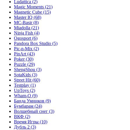
Ludattica
(2)
Magic Moments
(21)
Magnetic Cube
(15)
Master IQ
(68)
MC-Basir
(8)
Miadolla
(21)
Ninja Fish
(4)
Ogosport
(6)
Pandora Box Studio
(5)
Pic-n-Mix
(2)
PinArt
(43)
Poker
(30)
Puzzle
(29)
ShengShou
(3)
SotaKids
(3)
Street Hit
(60)
Testplay
(1)
UpToys
(2)
Wham-O
(9)
Банда Умников
(9)
Бумбарам
(24)
Волшебный снег
(3)
ВКФ
(2)
Время Игры
(10)
Дубль 2
(3)