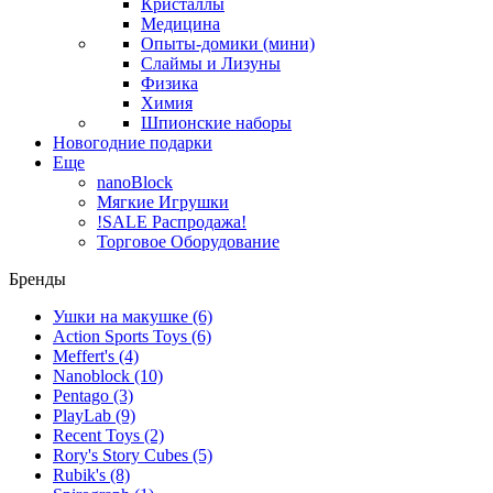
Кристаллы
Медицина
Опыты-домики (мини)
Слаймы и Лизуны
Физика
Химия
Шпионские наборы
Новогодние подарки
Еще
nanoBlock
Мягкие Игрушки
!SALE Распродажа!
Торговое Оборудование
Бренды
Ушки на макушке
(6)
Action Sports Toys
(6)
Meffert's
(4)
Nanoblock
(10)
Pentago
(3)
PlayLab
(9)
Recent Toys
(2)
Rory's Story Cubes
(5)
Rubik's
(8)