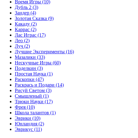
Время Игры
(10)
Дубль 2
(3)
Зандер
(4)
Золотая Сказка
(9)
Какаду
(2)
Каррас
(2)
Лас Играс
(17)
Лео
(2)
Луч
(2)
Лучшие Эксперименты
(16)
Мазалики
(33)
Нескучные Игры
(60)
Поделкин
(3)
Простая Наука
(1)
Раскопки
(47)
Раскрась и Подари
(14)
Рисуй Светом
(3)
Смышленый
(1)
Трюки Науки
(17)
Фрея
(10)
Школа талантов
(1)
Эврики
(10)
Юнландия
(2)
Эврикус
(11)