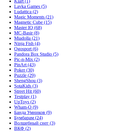
Klart
(1)
Lavka Games
(5)
Ludattica
(2)
Magic Moments
(21)
Magnetic Cube
(15)
Master IQ
(68)
MC-Basir
(8)
Miadolla
(21)
Ninja Fish
(4)
Ogosport
(6)
Pandora Box Studio
(5)
Pic-n-Mix
(2)
PinArt
(43)
Poker
(30)
Puzzle
(29)
ShengShou
(3)
SotaKids
(3)
Street Hit
(60)
Testplay
(1)
UpToys
(2)
Wham-O
(9)
Банда Умников
(9)
Бумбарам
(24)
Волшебный снег
(3)
ВКФ
(2)