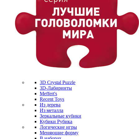
3D Crystal Puzzle
3D-Лабиринты
Meffert's
Recent Toys
Из дерева
Из металла
Зеркальные кубики
Кубики Рубика
Логические игры
Меняющие форму
В наборах