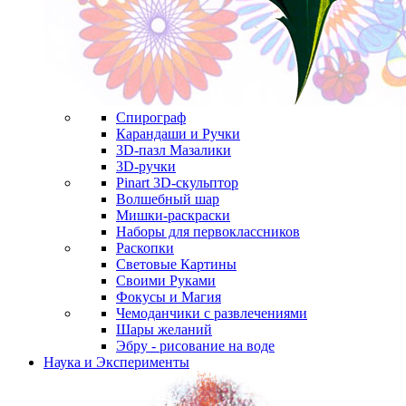
Спирограф
Карандаши и Ручки
3D-пазл Мазалики
3D-ручки
Pinart 3D-скульптор
Волшебный шар
Мишки-раскраски
Наборы для первоклассников
Раскопки
Световые Картины
Своими Руками
Фокусы и Магия
Чемоданчики с развлечениями
Шары желаний
Эбру - рисование на воде
Наука и Эксперименты