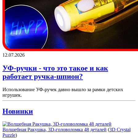
12.07.2026
УФ-ручки - что это такое и как
работает ручка-шпион?
Использование УФ-ручек давно вышло за рамки детских
игрушек.
Новинки
Волшебная Ракушка, 3D-головоломка 48 деталей
(
3D Crystal
Puzzle
)