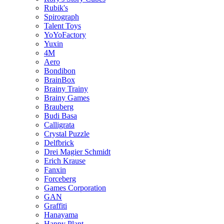
Rubik's
Spirograph
Talent Toys
YoYoFactory
Yuxin
4M
Aero
Bondibon
BrainBox
Brainy Trainy
Brainy Games
Brauberg
Budi Basa
Calligrata
Crystal Puzzle
Delfbrick
Drei Magier Schmidt
Erich Krause
Fanxin
Forceberg
Games Corporation
GAN
Graffiti
Hanayama
Happy Plant