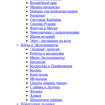
Волшебный шар
Мишки-раскраски
Наборы для первоклассников
Раскопки
Световые Картины
Своими Руками
Фокусы и Магия
Чемоданчики с развлечениями
Шары желаний
Эбру - рисование на воде
Наука и Эксперименты
"Зеленая" энергия
Роботы и механизмы
Мини Эксперименты
Биология
Косметика и Парфюмерия
Космос
Кристаллы
Медицина
Опыты-домики (мини)
Слаймы и Лизуны
Физика
Химия
Шпионские наборы
Новогодние подарки