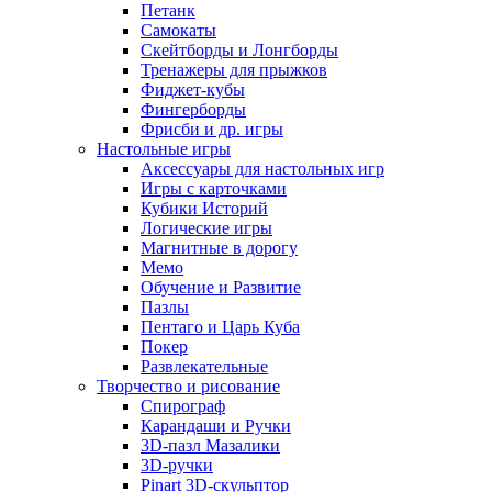
Петанк
Самокаты
Скейтборды и Лонгборды
Тренажеры для прыжков
Фиджет-кубы
Фингерборды
Фрисби и др. игры
Настольные игры
Аксессуары для настольных игр
Игры с карточками
Кубики Историй
Логические игры
Магнитные в дорогу
Мемо
Обучение и Развитие
Пазлы
Пентаго и Царь Куба
Покер
Развлекательные
Творчество и рисование
Спирограф
Карандаши и Ручки
3D-пазл Мазалики
3D-ручки
Pinart 3D-скульптор