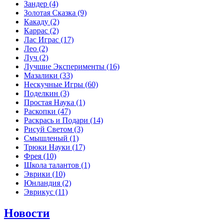
Зандер
(4)
Золотая Сказка
(9)
Какаду
(2)
Каррас
(2)
Лас Играс
(17)
Лео
(2)
Луч
(2)
Лучшие Эксперименты
(16)
Мазалики
(33)
Нескучные Игры
(60)
Поделкин
(3)
Простая Наука
(1)
Раскопки
(47)
Раскрась и Подари
(14)
Рисуй Светом
(3)
Смышленый
(1)
Трюки Науки
(17)
Фрея
(10)
Школа талантов
(1)
Эврики
(10)
Юнландия
(2)
Эврикус
(11)
Новости