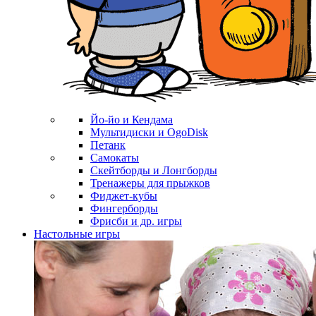
Йо-йо и Кендама
Мультидиски и OgoDisk
Петанк
Самокаты
Скейтборды и Лонгборды
Тренажеры для прыжков
Фиджет-кубы
Фингерборды
Фрисби и др. игры
Настольные игры