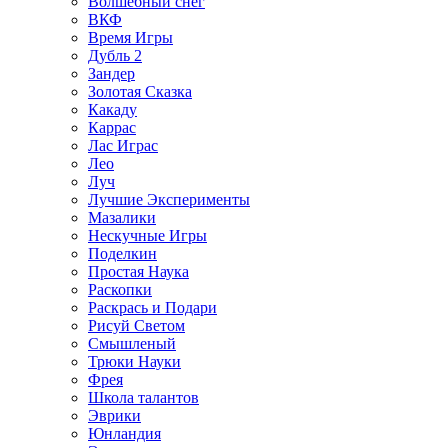
Волшебный снег
ВКФ
Время Игры
Дубль 2
Зандер
Золотая Сказка
Какаду
Каррас
Лас Играс
Лео
Луч
Лучшие Эксперименты
Мазалики
Нескучные Игры
Поделкин
Простая Наука
Раскопки
Раскрась и Подари
Рисуй Светом
Смышленый
Трюки Науки
Фрея
Школа талантов
Эврики
Юнландия