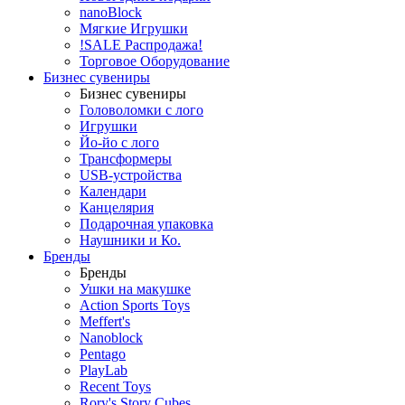
nanoBlock
Мягкие Игрушки
!SALE Распродажа!
Торговое Оборудование
Бизнес сувениры
Бизнес сувениры
Головоломки с лого
Игрушки
Йо-йо с лого
Трансформеры
USB-устройства
Календари
Канцелярия
Подарочная упаковка
Наушники и Ко.
Бренды
Бренды
Ушки на макушке
Action Sports Toys
Meffert's
Nanoblock
Pentago
PlayLab
Recent Toys
Rory's Story Cubes