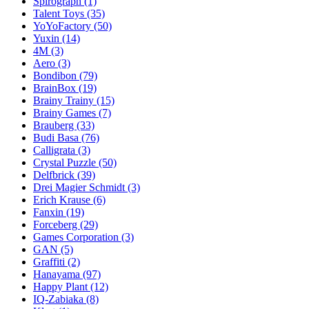
Spirograph
(1)
Talent Toys
(35)
YoYoFactory
(50)
Yuxin
(14)
4M
(3)
Aero
(3)
Bondibon
(79)
BrainBox
(19)
Brainy Trainy
(15)
Brainy Games
(7)
Brauberg
(33)
Budi Basa
(76)
Calligrata
(3)
Crystal Puzzle
(50)
Delfbrick
(39)
Drei Magier Schmidt
(3)
Erich Krause
(6)
Fanxin
(19)
Forceberg
(29)
Games Corporation
(3)
GAN
(5)
Graffiti
(2)
Hanayama
(97)
Happy Plant
(12)
IQ-Zabiaka
(8)