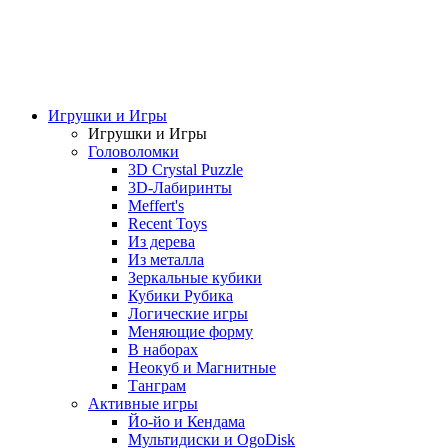
Игрушки и Игры
Игрушки и Игры
Головоломки
3D Crystal Puzzle
3D-Лабиринты
Meffert's
Recent Toys
Из дерева
Из металла
Зеркальные кубики
Кубики Рубика
Логические игры
Меняющие форму
В наборах
Неокуб и Магнитные
Танграм
Активные игры
Йо-йо и Кендама
Мультидиски и OgoDisk