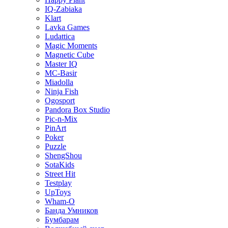
IQ-Zabiaka
Klart
Lavka Games
Ludattica
Magic Moments
Magnetic Cube
Master IQ
MC-Basir
Miadolla
Ninja Fish
Ogosport
Pandora Box Studio
Pic-n-Mix
PinArt
Poker
Puzzle
ShengShou
SotaKids
Street Hit
Testplay
UpToys
Wham-O
Банда Умников
Бумбарам