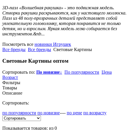
3D-пазл «Волшебная ракушка» - это подвижная модель.
Створки ракушки раскрываются, как у настоящего моллюска.
Пазл из 48 полу-прозрачных деталей представляет собой
увлекательную головоломку, которая понравится не только
детям, но и взрослым. Яркая модель легко собирается без
инструментов.&nb...
Посмотреть все
новинки Игрушек
Все бренды
Все бренды
Световые Картины
Световые Картины
оптом
Сортировать по:
По новизне
↓
По популярности
Цена
Возраст
Фильтры
Товары
Описание
Сортировать:
по популярности
по новизне
----
по цене
по возрасту
Показывается товаров: из 0