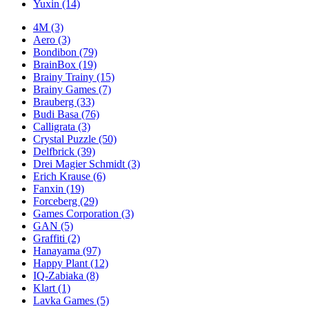
Yuxin
(14)
4M
(3)
Aero
(3)
Bondibon
(79)
BrainBox
(19)
Brainy Trainy
(15)
Brainy Games
(7)
Brauberg
(33)
Budi Basa
(76)
Calligrata
(3)
Crystal Puzzle
(50)
Delfbrick
(39)
Drei Magier Schmidt
(3)
Erich Krause
(6)
Fanxin
(19)
Forceberg
(29)
Games Corporation
(3)
GAN
(5)
Graffiti
(2)
Hanayama
(97)
Happy Plant
(12)
IQ-Zabiaka
(8)
Klart
(1)
Lavka Games
(5)