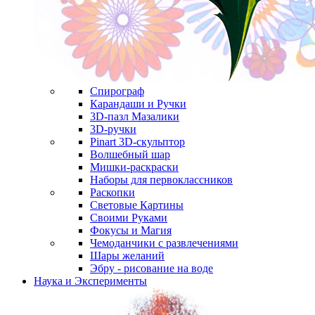
Спирограф
Карандаши и Ручки
3D-пазл Мазалики
3D-ручки
Pinart 3D-скульптор
Волшебный шар
Мишки-раскраски
Наборы для первоклассников
Раскопки
Световые Картины
Своими Руками
Фокусы и Магия
Чемоданчики с развлечениями
Шары желаний
Эбру - рисование на воде
Наука и Эксперименты