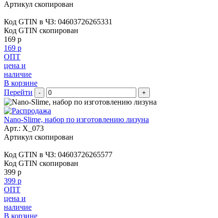
Артикул скопирован
Код GTIN в ЧЗ:
04603726265331
Код GTIN скопирован
169 р
169 р
ОПТ
цена и
наличие
В корзине
Перейти
-
+
Nano-Slime, набор по изготовлению лизуна
Арт.:
X_073
Артикул скопирован
Код GTIN в ЧЗ:
04603726265577
Код GTIN скопирован
399 р
399 р
ОПТ
цена и
наличие
В корзине