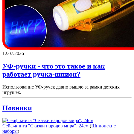
12.07.2026
УФ-ручки - что это такое и как
работает ручка-шпион?
Использование УФ-ручек давно вышло за рамки детских
игрушек.
Новинки
Сейф-книга "Сказки народов мира", 24см
(
Шпионские
наборы
)