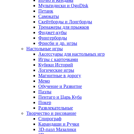
Йо-йо и Кендама
Мультидиски и OgoDisk
Петанк
Самокаты
Скейтборды и Лонгборды
Тренажеры для прыжков
Фиджет-кубы
Фингерборды
Фрисби и др. игры
Настольные игры
Аксессуары для настольных игр
Игры с карточками
Кубики Историй
Логические игры
Магнитные в дорогу
Мемо
Обучение и Развитие
Пазлы
Пентаго и Царь Куба
Покер
Развлекательные
Творчество и рисование
Спирограф
Карандаши и Ручки
3D-пазл Мазалики