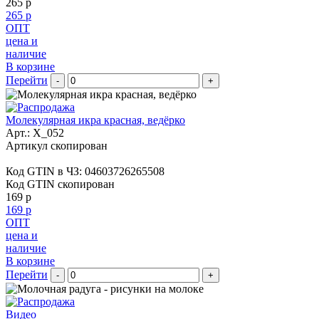
265 р
265 р
ОПТ
цена и
наличие
В корзине
Перейти
-
+
Молекулярная икра красная, ведёрко
Арт.:
X_052
Артикул скопирован
Код GTIN в ЧЗ:
04603726265508
Код GTIN скопирован
169 р
169 р
ОПТ
цена и
наличие
В корзине
Перейти
-
+
Видео