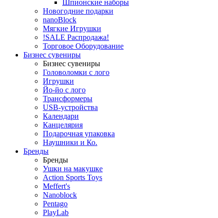
Шпионские наборы
Новогодние подарки
nanoBlock
Мягкие Игрушки
!SALE Распродажа!
Торговое Оборудование
Бизнес сувениры
Бизнес сувениры
Головоломки с лого
Игрушки
Йо-йо с лого
Трансформеры
USB-устройства
Календари
Канцелярия
Подарочная упаковка
Наушники и Ко.
Бренды
Бренды
Ушки на макушке
Action Sports Toys
Meffert's
Nanoblock
Pentago
PlayLab