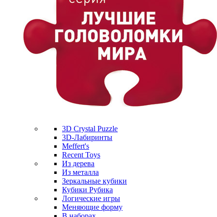
3D Crystal Puzzle
3D-Лабиринты
Meffert's
Recent Toys
Из дерева
Из металла
Зеркальные кубики
Кубики Рубика
Логические игры
Меняющие форму
В наборах