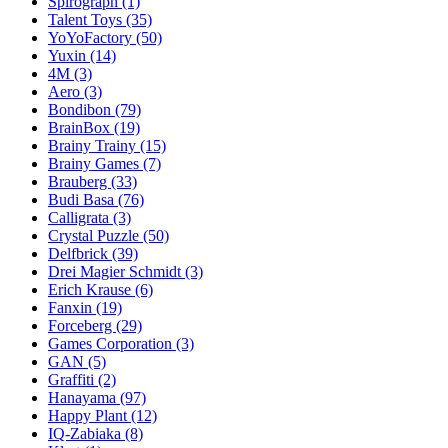
Spirograph
(1)
Talent Toys
(35)
YoYoFactory
(50)
Yuxin
(14)
4M
(3)
Aero
(3)
Bondibon
(79)
BrainBox
(19)
Brainy Trainy
(15)
Brainy Games
(7)
Brauberg
(33)
Budi Basa
(76)
Calligrata
(3)
Crystal Puzzle
(50)
Delfbrick
(39)
Drei Magier Schmidt
(3)
Erich Krause
(6)
Fanxin
(19)
Forceberg
(29)
Games Corporation
(3)
GAN
(5)
Graffiti
(2)
Hanayama
(97)
Happy Plant
(12)
IQ-Zabiaka
(8)