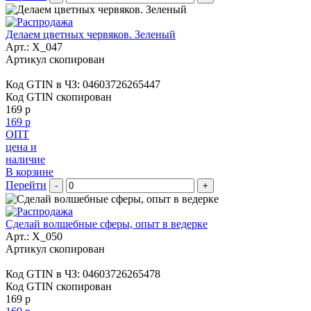
Делаем цветных червяков. Зеленый
Арт.:
X_047
Артикул скопирован
Код GTIN в ЧЗ:
04603726265447
Код GTIN скопирован
169 р
169 р
ОПТ
цена и
наличие
В корзине
Перейти
-
+
Сделай волшебные сферы, опыт в ведерке
Арт.:
X_050
Артикул скопирован
Код GTIN в ЧЗ:
04603726265478
Код GTIN скопирован
169 р