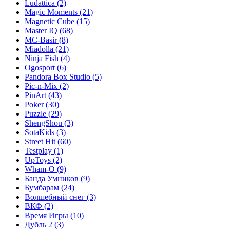
Ludattica
(2)
Magic Moments
(21)
Magnetic Cube
(15)
Master IQ
(68)
MC-Basir
(8)
Miadolla
(21)
Ninja Fish
(4)
Ogosport
(6)
Pandora Box Studio
(5)
Pic-n-Mix
(2)
PinArt
(43)
Poker
(30)
Puzzle
(29)
ShengShou
(3)
SotaKids
(3)
Street Hit
(60)
Testplay
(1)
UpToys
(2)
Wham-O
(9)
Банда Умников
(9)
Бумбарам
(24)
Волшебный снег
(3)
ВКФ
(2)
Время Игры
(10)
Дубль 2
(3)