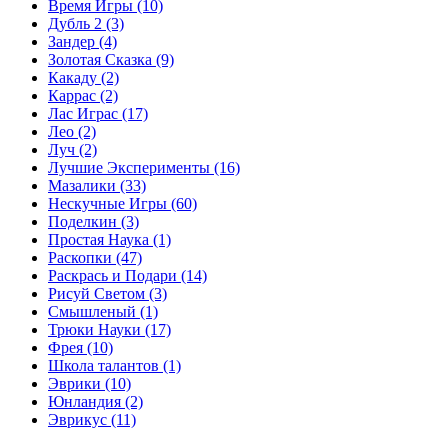
Время Игры
(10)
Дубль 2
(3)
Зандер
(4)
Золотая Сказка
(9)
Какаду
(2)
Каррас
(2)
Лас Играс
(17)
Лео
(2)
Луч
(2)
Лучшие Эксперименты
(16)
Мазалики
(33)
Нескучные Игры
(60)
Поделкин
(3)
Простая Наука
(1)
Раскопки
(47)
Раскрась и Подари
(14)
Рисуй Светом
(3)
Смышленый
(1)
Трюки Науки
(17)
Фрея
(10)
Школа талантов
(1)
Эврики
(10)
Юнландия
(2)
Эврикус
(11)