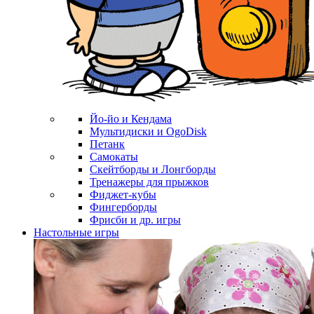
Йо-йо и Кендама
Мультидиски и OgoDisk
Петанк
Самокаты
Скейтборды и Лонгборды
Тренажеры для прыжков
Фиджет-кубы
Фингерборды
Фрисби и др. игры
Настольные игры