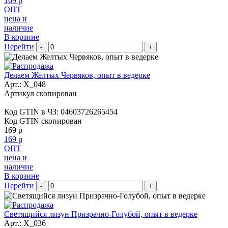
169 р
ОПТ
цена и
наличие
В корзине
Перейти
-
+
Делаем Желтых Червяков, опыт в ведерке
Арт.:
X_048
Артикул скопирован
Код GTIN в ЧЗ:
04603726265454
Код GTIN скопирован
169 р
169 р
ОПТ
цена и
наличие
В корзине
Перейти
-
+
Светящийся лизун Призрачно-Голубой, опыт в ведерке
Арт.:
X_036