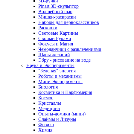
3D-ручки
Pinart 3D-скульптор
Волшебный шар
Мишки-раскраски
Наборы для первоклассников
Раскопки
Световые Картины
Своими Руками
Фокусы и Магия
Чемоданчики с развлечениями
Шары желаний
Эбру - рисование на воде
Наука и Эксперименты
"Зеленая" энергия
Роботы и механизмы
Мини Эксперименты
Биология
Косметика и Парфюмерия
Космос
Кристаллы
Медицина
Опыты-домики (мини)
Слаймы и Лизуны
Физика
Химия