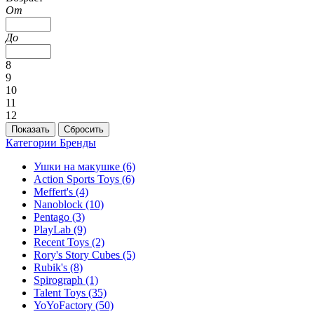
От
До
8
9
10
11
12
Категории
Бренды
Ушки на макушке
(6)
Action Sports Toys
(6)
Meffert's
(4)
Nanoblock
(10)
Pentago
(3)
PlayLab
(9)
Recent Toys
(2)
Rory's Story Cubes
(5)
Rubik's
(8)
Spirograph
(1)
Talent Toys
(35)
YoYoFactory
(50)