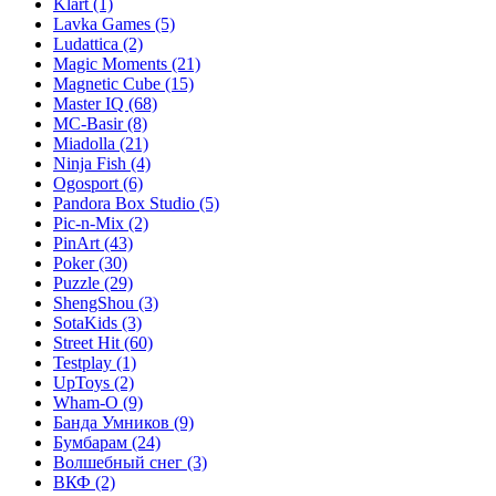
Klart
(1)
Lavka Games
(5)
Ludattica
(2)
Magic Moments
(21)
Magnetic Cube
(15)
Master IQ
(68)
MC-Basir
(8)
Miadolla
(21)
Ninja Fish
(4)
Ogosport
(6)
Pandora Box Studio
(5)
Pic-n-Mix
(2)
PinArt
(43)
Poker
(30)
Puzzle
(29)
ShengShou
(3)
SotaKids
(3)
Street Hit
(60)
Testplay
(1)
UpToys
(2)
Wham-O
(9)
Банда Умников
(9)
Бумбарам
(24)
Волшебный снег
(3)
ВКФ
(2)