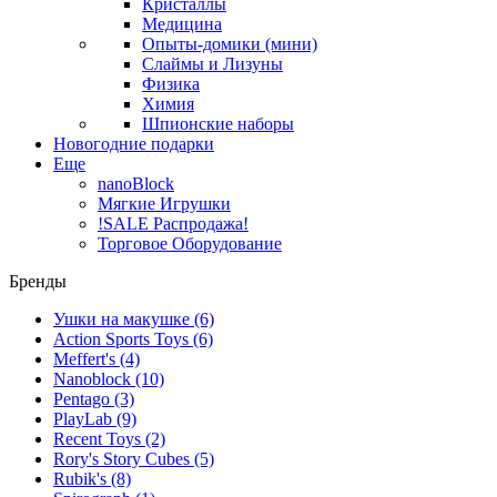
Кристаллы
Медицина
Опыты-домики (мини)
Слаймы и Лизуны
Физика
Химия
Шпионские наборы
Новогодние подарки
Еще
nanoBlock
Мягкие Игрушки
!SALE Распродажа!
Торговое Оборудование
Бренды
Ушки на макушке
(6)
Action Sports Toys
(6)
Meffert's
(4)
Nanoblock
(10)
Pentago
(3)
PlayLab
(9)
Recent Toys
(2)
Rory's Story Cubes
(5)
Rubik's
(8)