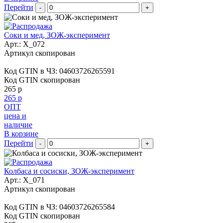
Перейти
-
+
Соки и мед, ЗОЖ-эксперимент
Арт.:
X_072
Артикул скопирован
Код GTIN в ЧЗ:
04603726265591
Код GTIN скопирован
265 р
265 р
ОПТ
цена и
наличие
В корзине
Перейти
-
+
Колбаса и сосиски, ЗОЖ-эксперимент
Арт.:
X_071
Артикул скопирован
Код GTIN в ЧЗ:
04603726265584
Код GTIN скопирован