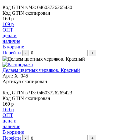
Код GTIN в ЧЗ:
04603726265430
Код GTIN скопирован
169 р
169 р
ОПТ
цена и
наличие
В корзине
Перейти
-
+
Делаем цветных червяков. Красный
Арт.:
X_045
Артикул скопирован
Код GTIN в ЧЗ:
04603726265423
Код GTIN скопирован
169 р
169 р
ОПТ
цена и
наличие
В корзине
Перейти
-
+