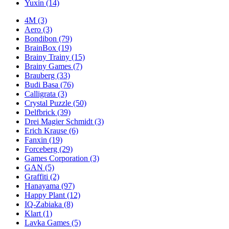
Yuxin
(14)
4M
(3)
Aero
(3)
Bondibon
(79)
BrainBox
(19)
Brainy Trainy
(15)
Brainy Games
(7)
Brauberg
(33)
Budi Basa
(76)
Calligrata
(3)
Crystal Puzzle
(50)
Delfbrick
(39)
Drei Magier Schmidt
(3)
Erich Krause
(6)
Fanxin
(19)
Forceberg
(29)
Games Corporation
(3)
GAN
(5)
Graffiti
(2)
Hanayama
(97)
Happy Plant
(12)
IQ-Zabiaka
(8)
Klart
(1)
Lavka Games
(5)