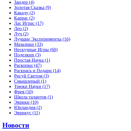
Зандер
(4)
Золотая Сказка
(9)
Какаду
(2)
Каррас
(2)
Лас Играс
(17)
Лео
(2)
Луч
(2)
Лучшие Эксперименты
(16)
Мазалики
(33)
Нескучные Игры
(60)
Поделкин
(3)
Простая Наука
(1)
Раскопки
(47)
Раскрась и Подари
(14)
Рисуй Светом
(3)
Смышленый
(1)
Трюки Науки
(17)
Фрея
(10)
Школа талантов
(1)
Эврики
(10)
Юнландия
(2)
Эврикус
(11)
Новости