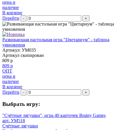
цена и
наличие
В корзине
Перейти
-
+
Развивающая настольная игра "Цветариум" - таблица
умножения
Артикул: УМ035
Артикул скопирован
809 р
809 р
ОПТ
цена и
наличие
В корзине
Перейти
-
+
Выбрать игру:
"Счётные лягушки", игра 40 карточек Brainy Games
арт. УМ518
Счётные лягушки