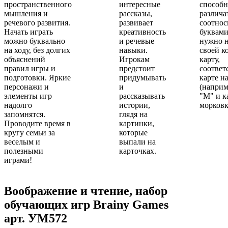
пространственного
интересные
способн
мышления и
рассказы,
различа
речевого развития.
развивает
соотнос
Начать играть
креативность
буквами
можно буквально
и речевые
нужно н
на ходу, без долгих
навыки.
своей к
объяснений
Игрокам
карту,
правил игры и
предстоит
соотве
подготовки. Яркие
придумывать
карте на
персонажи и
и
(наприм
элементы игр
рассказывать
"М" и к
надолго
истории,
морковк
запомнятся.
глядя на
Проводите время в
картинки,
кругу семьи за
которые
веселым и
выпали на
полезными
карточках.
играми!
Воображение и чтение, набор
обучающих игр Brainy Games
арт.
УМ572