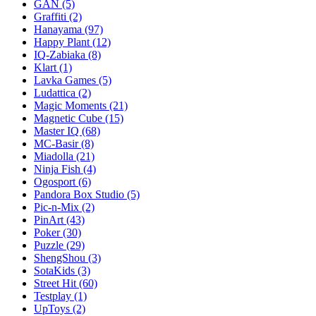
GAN
(5)
Graffiti
(2)
Hanayama
(97)
Happy Plant
(12)
IQ-Zabiaka
(8)
Klart
(1)
Lavka Games
(5)
Ludattica
(2)
Magic Moments
(21)
Magnetic Cube
(15)
Master IQ
(68)
MC-Basir
(8)
Miadolla
(21)
Ninja Fish
(4)
Ogosport
(6)
Pandora Box Studio
(5)
Pic-n-Mix
(2)
PinArt
(43)
Poker
(30)
Puzzle
(29)
ShengShou
(3)
SotaKids
(3)
Street Hit
(60)
Testplay
(1)
UpToys
(2)