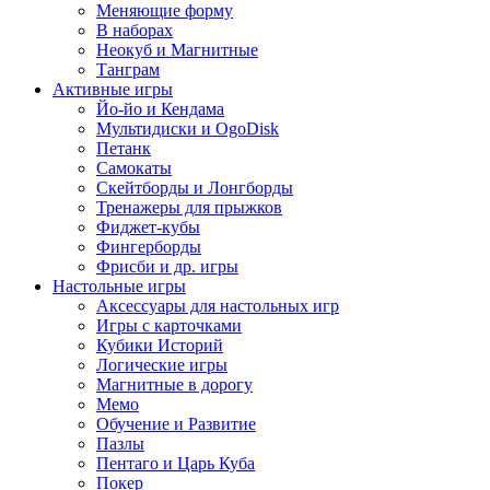
Меняющие форму
В наборах
Неокуб и Магнитные
Танграм
Активные игры
Йо-йо и Кендама
Мультидиски и OgoDisk
Петанк
Самокаты
Скейтборды и Лонгборды
Тренажеры для прыжков
Фиджет-кубы
Фингерборды
Фрисби и др. игры
Настольные игры
Аксессуары для настольных игр
Игры с карточками
Кубики Историй
Логические игры
Магнитные в дорогу
Мемо
Обучение и Развитие
Пазлы
Пентаго и Царь Куба
Покер