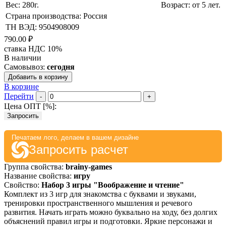
Вес: 280г.
Возраст: от 5 лет.
Страна производства: Россия
ТН ВЭД: 9504908009
790.00 ₽
ставка НДС 10%
В наличии
Самовывоз:
сегодня
Добавить в корзину
В корзине
Перейти
-
+
Цена ОПТ [
%
]:
Запросить
Печатаем лого, делаем в вашем дизайне
Запросить расчет
Группа свойства:
brainy-games
Название свойства:
игру
Свойство:
Набор 3 игры "Воображение и чтение"
Комплект из 3 игр для знакомства с буквами и звуками,
тренировки пространственного мышления и речевого
развития. Начать играть можно буквально на ходу, без долгих
объяснений правил игры и подготовки. Яркие персонажи и