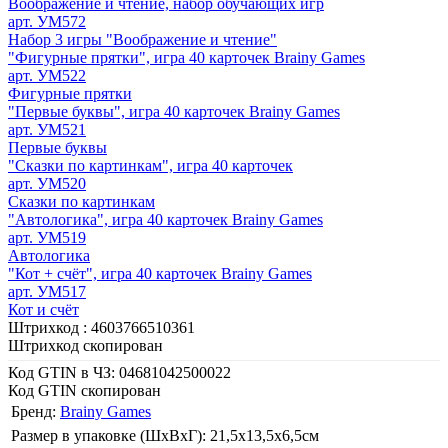
Воображение и чтение, набор обучающих игр
арт. УМ572
Набор 3 игры "Воображение и чтение"
"Фигурные прятки", игра 40 карточек Brainy Games
арт. УМ522
Фигурные прятки
"Первые буквы", игра 40 карточек Brainy Games
арт. УМ521
Первые буквы
"Сказки по картинкам", игра 40 карточек
арт. УМ520
Сказки по картинкам
"Автологика", игра 40 карточек Brainy Games
арт. УМ519
Автологика
"Кот + счёт", игра 40 карточек Brainy Games
арт. УМ517
Кот и счёт
Штрихкод :
4603766510361
Штрихкод скопирован
Код GTIN в ЧЗ:
04681042500022
Код GTIN скопирован
Бренд:
Brainy Games
Размер в упаковке (ШхВxГ): 21,5х13,5х6,5cм