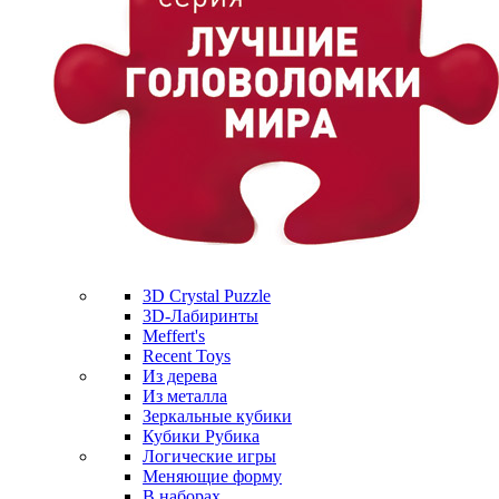
3D Crystal Puzzle
3D-Лабиринты
Meffert's
Recent Toys
Из дерева
Из металла
Зеркальные кубики
Кубики Рубика
Логические игры
Меняющие форму
В наборах