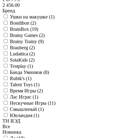
2 456.00
Бренд
Ушки на макушке (
1
)
Bondibon (
2
)
BrainBox (
19
)
Brainy Games (
2
)
Brainy Trainy (
9
)
Brauberg (
2
)
Ludattica (
2
)
SotaKids (
2
)
Testplay (
1
)
Банда Умников (
8
)
Rubik's (
1
)
Talent Toys (
1
)
Время Игры (
2
)
Лас Играс (
1
)
Нескучные Игры (
11
)
Смышленый (
1
)
Юнландия (
1
)
ТН ВЭД
Все
Новинка