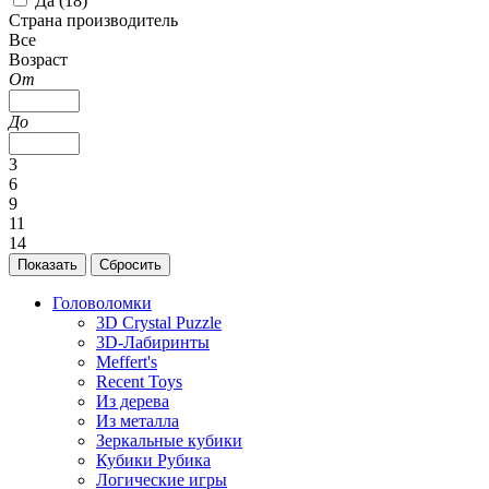
Да (
18
)
Страна производитель
Все
Возраст
От
До
3
6
9
11
14
Головоломки
3D Crystal Puzzle
3D-Лабиринты
Meffert's
Recent Toys
Из дерева
Из металла
Зеркальные кубики
Кубики Рубика
Логические игры