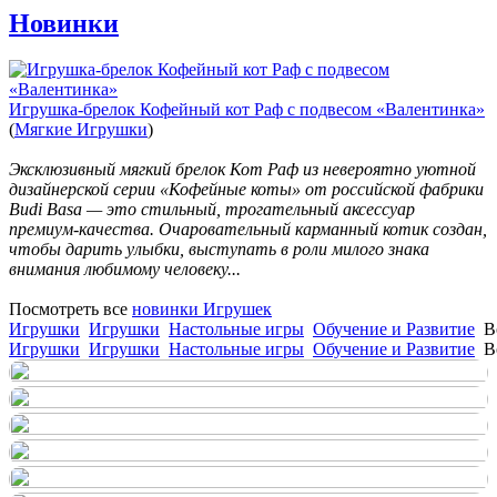
Новинки
Игрушка-брелок Кофейный кот Раф с подвесом «Валентинка»
(
Мягкие Игрушки
)
Эксклюзивный мягкий брелок Кот Раф из невероятно уютной
дизайнерской серии «Кофейные коты» от российской фабрики
Budi Basa — это стильный, трогательный аксессуар
премиум-качества. Очаровательный карманный котик создан,
чтобы дарить улыбки, выступать в роли милого знака
внимания любимому человеку...
Посмотреть все
новинки Игрушек
Игрушки
Игрушки
Настольные игры
Обучение и Развитие
В
Игрушки
Игрушки
Настольные игры
Обучение и Развитие
В