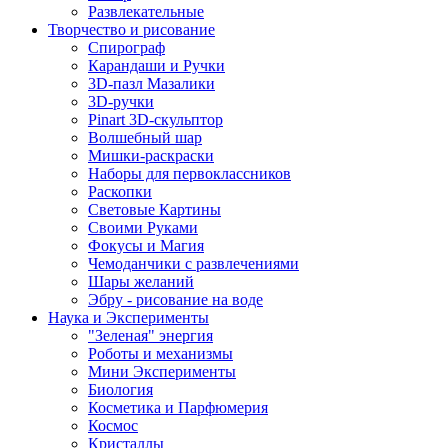
Развлекательные
Творчество и рисование
Спирограф
Карандаши и Ручки
3D-пазл Мазалики
3D-ручки
Pinart 3D-скульптор
Волшебный шар
Мишки-раскраски
Наборы для первоклассников
Раскопки
Световые Картины
Своими Руками
Фокусы и Магия
Чемоданчики с развлечениями
Шары желаний
Эбру - рисование на воде
Наука и Эксперименты
"Зеленая" энергия
Роботы и механизмы
Мини Эксперименты
Биология
Косметика и Парфюмерия
Космос
Кристаллы