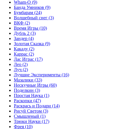
Wham-O
(9)
Банда Умников
(9)
Бумбарам
(24)
Волшебный снег
(3)
ВКФ
(2)
Время Игры
(10)
Дубль 2
(3)
Зандер
(4)
Золотая Сказка
(9)
Какаду
(2)
Каррас
(2)
Лас Играс
(17)
Лео
(2)
Луч
(2)
Лучшие Эксперименты
(16)
Мазалики
(33)
Нескучные Игры
(60)
Поделкин
(3)
Простая Наука
(1)
Раскопки
(47)
Раскрась и Подари
(14)
Рисуй Светом
(3)
Смышленый
(1)
Трюки Науки
(17)
Фрея
(10)