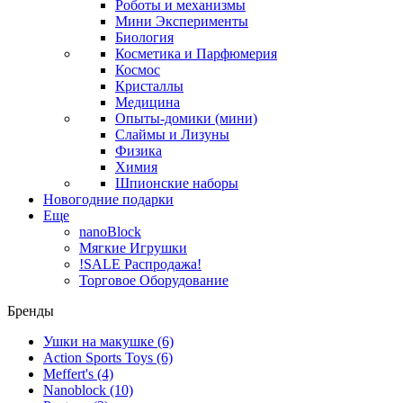
Роботы и механизмы
Мини Эксперименты
Биология
Косметика и Парфюмерия
Космос
Кристаллы
Медицина
Опыты-домики (мини)
Слаймы и Лизуны
Физика
Химия
Шпионские наборы
Новогодние подарки
Еще
nanoBlock
Мягкие Игрушки
!SALE Распродажа!
Торговое Оборудование
Бренды
Ушки на макушке
(6)
Action Sports Toys
(6)
Meffert's
(4)
Nanoblock
(10)