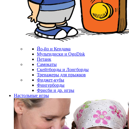
Йо-йо и Кендама
Мультидиски и OgoDisk
Петанк
Самокаты
Скейтборды и Лонгборды
Тренажеры для прыжков
Фиджет-кубы
Фингерборды
Фрисби и др. игры
Настольные игры