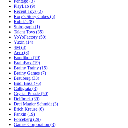
Pentago
(3)
PlayLab
(9)
Recent Toys
(2)
Rory's Story Cubes
(5)
Rubik's
(8)
Spirograph
(1)
Talent Toys
(35)
YoYoFactory
(50)
Yuxin
(14)
4M
(3)
Aero
(3)
Bondibon
(79)
BrainBox
(19)
Brainy Trainy
(15)
Brainy Games
(7)
Brauberg
(33)
Budi Basa
(76)
Calligrata
(3)
Crystal Puzzle
(50)
Delfbrick
(39)
Drei Magier Schmidt
(3)
Erich Krause
(6)
Fanxin
(19)
Forceberg
(29)
Games Corporation
(3)