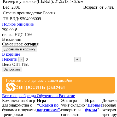
Размер в упаковке (ШхВxГ): 21,5х13,5х6,5cм
Вес: 280г.
Возраст: от 5 лет.
Страна производства: Россия
ТН ВЭД: 9504908009
Полное описание
790.00 ₽
ставка НДС 10%
В наличии
Самовывоз:
сегодня
Добавить в корзину
В корзине
Перейти
-
+
Цена ОПТ [
%
]:
Запросить
Печатаем лого, делаем в вашем дизайне
Запросить расчет
Все товары бренда Обучение и Развитие
Комплект из 3 игр
Игра
Эта игра
Игра
Динами
для знакомства с
"
Сказки по
учит складно
"
Первые
веселая 
буквами и звуками,
картинкам"
.
говорить и
буквы
".
которая
тренировки
составлять
трениру