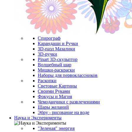
Спирограф
Карандаши и Ручки
3D-пазл Мазалики
3D-ручки
Pinart 3D-скульптор
Волшебный шар
Мишки-раскраски
Наборы для первоклассников
Раскопки
Световые Картины
Своими Руками
Фокусы и Магия
Чемоданчики с развлечениями
Шары желаний
Эбру - рисование на воде
Наука и Эксперименты
"Зеленая" энергия