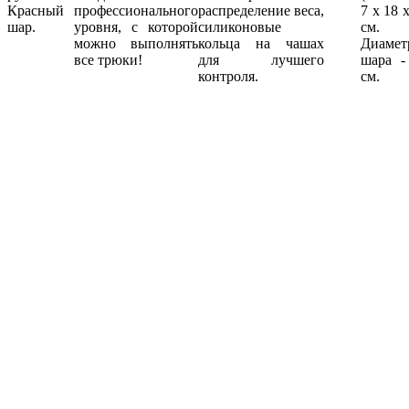
Красный
профессионального
распределение веса,
7 х 18 х
шар.
уровня, с которой
силиконовые
см.
можно выполнять
кольца на чашах
Диамет
все трюки!
для лучшего
шара -
контроля.
см.