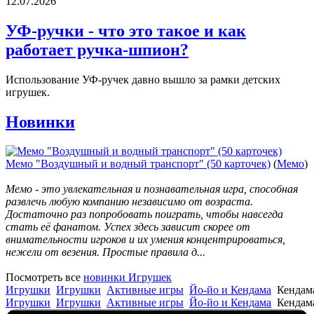
12.07.2026
УФ-ручки - что это такое и как
работает ручка-шпион?
Использование УФ-ручек давно вышло за рамки детских
игрушек.
Новинки
Мемо "Воздушный и водный транспорт" (50 карточек)
(
Мемо
)
Мемо - это увлекательная и познавательная игра, способная
развлечь любую компанию независимо от возраста.
Достаточно раз попробовать поиграть, чтобы навсегда
стать её фанатом. Успех здесь зависит скорее от
внимательности игроков и их умения концентрироваться,
нежели от везения. Простые правила д...
Посмотреть все
новинки Игрушек
Игрушки
Игрушки
Активные игры
Йо-йо и Кендама
Кендам
Игрушки
Игрушки
Активные игры
Йо-йо и Кендама
Кендам