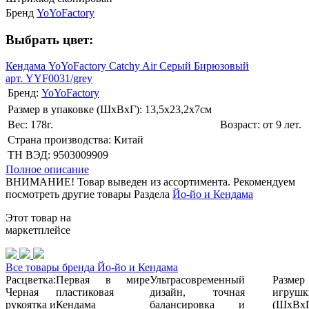
Бренд
YoYoFactory
Выбрать цвет:
Кендама YoYoFactory Catchy Air Серый Бирюзовый
арт. YYF0031/grey
Бренд:
YoYoFactory
Размер в упаковке (ШхВxГ): 13,5х23,2х7cм
Вес: 178г.
Возраст: от 9 лет.
Страна производства: Китай
ТН ВЭД: 9503009909
Полное описание
ВНИМАНИЕ! Товар выведен из ассортимента. Рекомендуем
посмотреть другие товары Раздела
Йо-йо и Кендама
Этот товар на
маркетплейсе
Все товары бренда Йо-йо и Кендама
Расцветка:
Первая в мире
Ультрасовременный
Размер
Черная
пластиковая
дизайн, точная
игрушк
рукоятка и
Кендама
балансировка и
(ШхВхГ