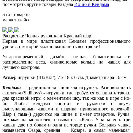
посмотреть другие товары Раздела
Йо-йо и Кендама
Этот товар на
маркетплейсе
Расцветка: Черная рукоятка и Красный шар.
Первая в мире пластиковая Кендама профессионального
уровня, с которой можно выполнять все трюки!
Ультрасовременный дизайн, точная балансировка и
распределение веса, силиконовые кольца на чашах для
лучшего контроля.
Размер игрушки (ШхВхГ): 7 х 18 х 6 см. Диаметр шара - 6 см.
Кендама
- традиционная японская игрушка. Разновидность
скиллтоя (Skilltoys) - игрушки, где требуется осваивать трюки
для красивой игры с элементами шоу, так же как в игре с йо-
йо. Любая кендама состоит из рукоятки с двумя
выступающими чашами и шарика, привязанного веревкой.
Шар («тама») держится на шипе и имеет отверстие. Ручка,
похожая на молоточек, называется «Кен». У кена есть три
чашки: две по бокам и одна на торце ручки. Большая чашка
называется Озара, средняя — Козара, а самая маленькая,