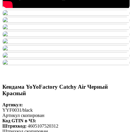
Кендама YoYoFactory Catchy Air Черный
Красный
Артикул:
YYF0031/black
Артикул скопирован
Код GTIN в ЧЗ:
Штрихкод:
4605107520312
Штрихкод скопирован