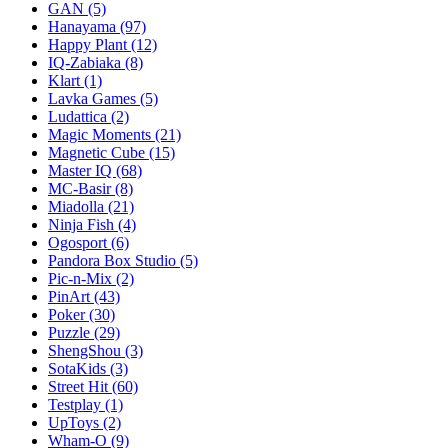
GAN
(5)
Hanayama
(97)
Happy Plant
(12)
IQ-Zabiaka
(8)
Klart
(1)
Lavka Games
(5)
Ludattica
(2)
Magic Moments
(21)
Magnetic Cube
(15)
Master IQ
(68)
MC-Basir
(8)
Miadolla
(21)
Ninja Fish
(4)
Ogosport
(6)
Pandora Box Studio
(5)
Pic-n-Mix
(2)
PinArt
(43)
Poker
(30)
Puzzle
(29)
ShengShou
(3)
SotaKids
(3)
Street Hit
(60)
Testplay
(1)
UpToys
(2)
Wham-O
(9)