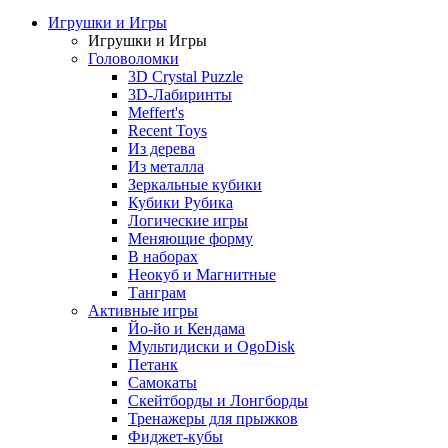
Игрушки и Игры
Игрушки и Игры
Головоломки
3D Crystal Puzzle
3D-Лабиринты
Meffert's
Recent Toys
Из дерева
Из металла
Зеркальные кубики
Кубики Рубика
Логические игры
Меняющие форму
В наборах
Неокуб и Магнитные
Танграм
Активные игры
Йо-йо и Кендама
Мультидиски и OgoDisk
Петанк
Самокаты
Скейтборды и Лонгборды
Тренажеры для прыжков
Фиджет-кубы