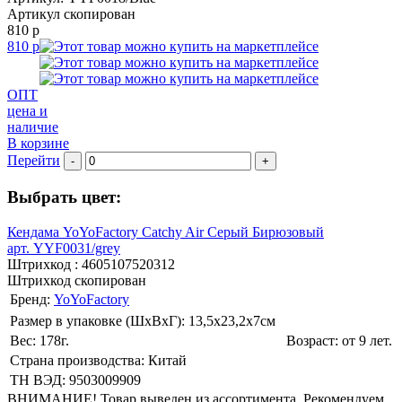
Артикул скопирован
810 р
810 р
ОПТ
цена и
наличие
В корзине
Перейти
-
+
Выбрать цвет:
Кендама YoYoFactory Catchy Air Серый Бирюзовый
арт. YYF0031/grey
Штрихкод :
4605107520312
Штрихкод скопирован
Бренд:
YoYoFactory
Размер в упаковке (ШхВxГ): 13,5х23,2х7cм
Вес: 178г.
Возраст: от 9 лет.
Страна производства: Китай
ТН ВЭД: 9503009909
ВНИМАНИЕ! Товар выведен из ассортимента. Рекомендуем