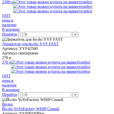
2390 р
ОПТ
цена и
наличие
В корзине
Перейти
-
+
Держатель для йо-йо YYF FAST
Артикул: YYF42560
Артикул скопирован
270 р
270 р
ОПТ
цена и
наличие
В корзине
Перейти
-
+
Видео
Йо-йо YoYoFactory WHIP Синий
Артикул: YYF0018/Blue