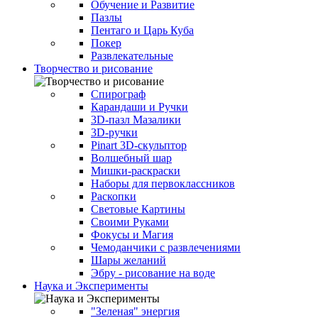
Обучение и Развитие
Пазлы
Пентаго и Царь Куба
Покер
Развлекательные
Творчество и рисование
Спирограф
Карандаши и Ручки
3D-пазл Мазалики
3D-ручки
Pinart 3D-скульптор
Волшебный шар
Мишки-раскраски
Наборы для первоклассников
Раскопки
Световые Картины
Своими Руками
Фокусы и Магия
Чемоданчики с развлечениями
Шары желаний
Эбру - рисование на воде
Наука и Эксперименты
"Зеленая" энергия