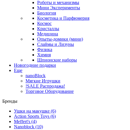
Роботы и механизмы
Мини Эксперименты
Биология
Косметика и Парфюмерия
Космос
Кристаллы
Медицина
Опыты-домики (мини)
Слаймы и Лизуны
Физика
Химия
Шпионские наборы
Новогодние подарки
Еще
nanoBlock
Мягкие Игрушки
!SALE Распродажа!
Торговое Оборудование
Бренды
Ушки на макушке
(6)
Action Sports Toys
(6)
Meffert's
(4)
Nanoblock
(10)