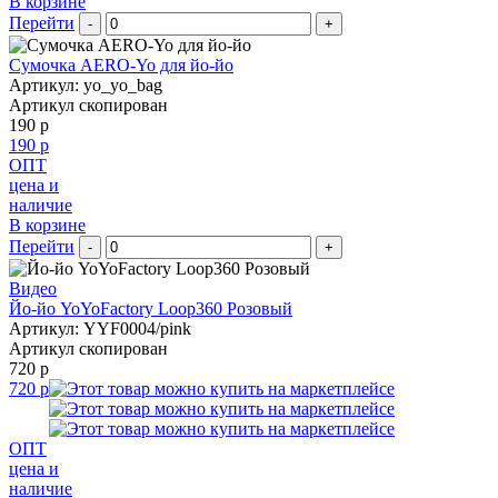
В корзине
Перейти
-
+
Сумочка AERO-Yo для йо-йо
Артикул: yo_yo_bag
Артикул скопирован
190 р
190 р
ОПТ
цена и
наличие
В корзине
Перейти
-
+
Видео
Йо-йо YoYoFactory Loop360 Розовый
Артикул: YYF0004/pink
Артикул скопирован
720 р
720 р
ОПТ
цена и
наличие