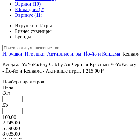
Эврики
(10)
Юнландия
(2)
Эврикус
(11)
Игрушки и Игры
Бизнес сувениры
Бренды
Игрушки
Игрушки
Активные игры
Йо-йо и Кендама
Кендам
Кендама YoYoFactory Catchy Air Черный Красный YoYoFactory
- Йо-йо и Кендама - Активные игры, 1 215.00 ₽
Подбор параметров
Цена
От
До
100.00
2 745.00
5 390.00
8 035.00