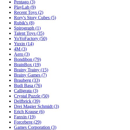
Pentago
(3)
PlayLab
(9)
Recent Toys
(2)
Rory's Story Cubes
(5)
Rubik's
(8)
Spirograph
(1)
Talent Toys
(35)
YoYoFactory
(50)
Yuxin
(14)
4M
(3)
Aero
(3)
Bondibon
(79)
BrainBox
(19)
Brainy Trainy
(15)
Brainy Games
(7)
Brauberg
(33)
Budi Basa
(76)
Calligrata
(3)
Crystal Puzzle
(50)
Delfbrick
(39)
Drei Magier Schmidt
(3)
Erich Krause
(6)
Fanxin
(19)
Forceberg
(29)
Games Corporation
(3)