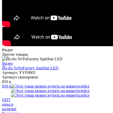
Видео
Другие товары
Видео
Йо-йо YoYoFactory SpinStar LED
Артикул: YYF0003
Артикул скопирован
810 р
810 р
ОПТ
цена и
наличие