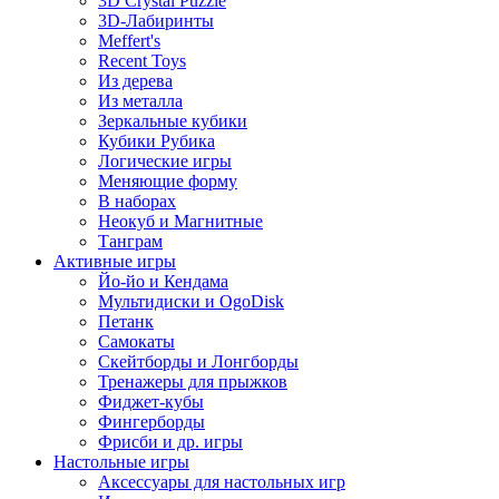
3D Crystal Puzzle
3D-Лабиринты
Meffert's
Recent Toys
Из дерева
Из металла
Зеркальные кубики
Кубики Рубика
Логические игры
Меняющие форму
В наборах
Неокуб и Магнитные
Танграм
Активные игры
Йо-йо и Кендама
Мультидиски и OgoDisk
Петанк
Самокаты
Скейтборды и Лонгборды
Тренажеры для прыжков
Фиджет-кубы
Фингерборды
Фрисби и др. игры
Настольные игры
Аксессуары для настольных игр