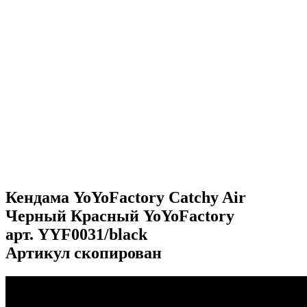
Кендама YoYoFactory Catchy Air
Черный Красный YoYoFactory
арт.
YYF0031/black
Артикул скопирован
...
...
...
...
...
...
...
...