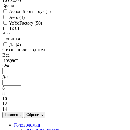
10 680.00
Бренд
Action Sports Toys (
1
)
Aero (
3
)
YoYoFactory (
50
)
ТН ВЭД
Все
Новинка
Да (
4
)
Страна производитель
Все
Возраст
От
До
6
8
10
12
14
Головоломки