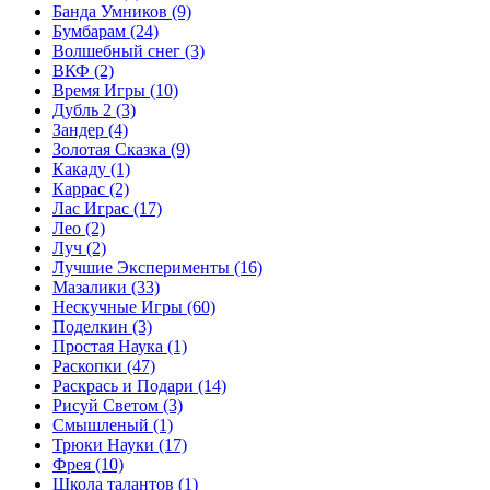
Банда Умников
(9)
Бумбарам
(24)
Волшебный снег
(3)
ВКФ
(2)
Время Игры
(10)
Дубль 2
(3)
Зандер
(4)
Золотая Сказка
(9)
Какаду
(1)
Каррас
(2)
Лас Играс
(17)
Лео
(2)
Луч
(2)
Лучшие Эксперименты
(16)
Мазалики
(33)
Нескучные Игры
(60)
Поделкин
(3)
Простая Наука
(1)
Раскопки
(47)
Раскрась и Подари
(14)
Рисуй Светом
(3)
Смышленый
(1)
Трюки Науки
(17)
Фрея
(10)
Школа талантов
(1)