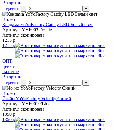
В корзине
Перейти
-
+
Видео
Кендама YoYoFactory Catchy LED Белый свет
Артикул: YYF0032/white
Артикул скопирован
1215 р
1215 р
ОПТ
цена и
наличие
В корзине
Перейти
-
+
Видео
Йо-йо YoYoFactory Velocity Синий
Артикул: YYF0019/Blue
Артикул скопирован
1350 р
1350 р