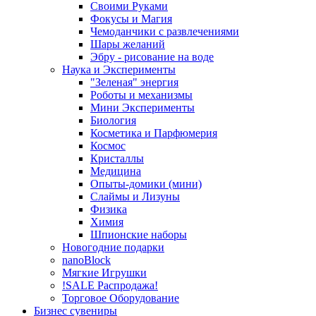
Своими Руками
Фокусы и Магия
Чемоданчики с развлечениями
Шары желаний
Эбру - рисование на воде
Наука и Эксперименты
"Зеленая" энергия
Роботы и механизмы
Мини Эксперименты
Биология
Косметика и Парфюмерия
Космос
Кристаллы
Медицина
Опыты-домики (мини)
Слаймы и Лизуны
Физика
Химия
Шпионские наборы
Новогодние подарки
nanoBlock
Мягкие Игрушки
!SALE Распродажа!
Торговое Оборудование
Бизнес сувениры