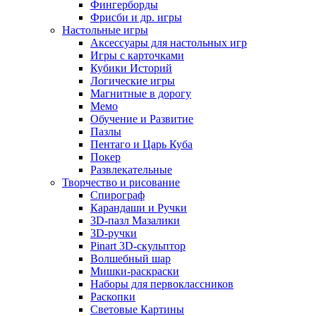
Фингерборды
Фрисби и др. игры
Настольные игры
Аксессуары для настольных игр
Игры с карточками
Кубики Историй
Логические игры
Магнитные в дорогу
Мемо
Обучение и Развитие
Пазлы
Пентаго и Царь Куба
Покер
Развлекательные
Творчество и рисование
Спирограф
Карандаши и Ручки
3D-пазл Мазалики
3D-ручки
Pinart 3D-скульптор
Волшебный шар
Мишки-раскраски
Наборы для первоклассников
Раскопки
Световые Картины