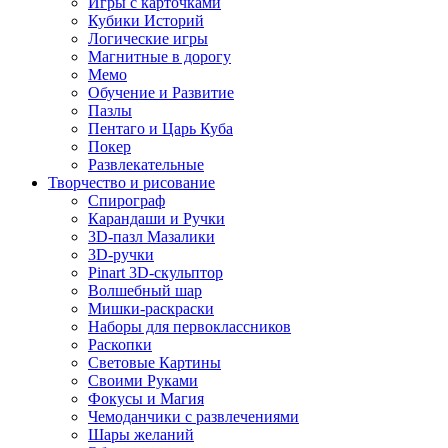
Игры с карточками
Кубики Историй
Логические игры
Магнитные в дорогу
Мемо
Обучение и Развитие
Пазлы
Пентаго и Царь Куба
Покер
Развлекательные
Творчество и рисование
Спирограф
Карандаши и Ручки
3D-пазл Мазалики
3D-ручки
Pinart 3D-скульптор
Волшебный шар
Мишки-раскраски
Наборы для первоклассников
Раскопки
Световые Картины
Своими Руками
Фокусы и Магия
Чемоданчики с развлечениями
Шары желаний