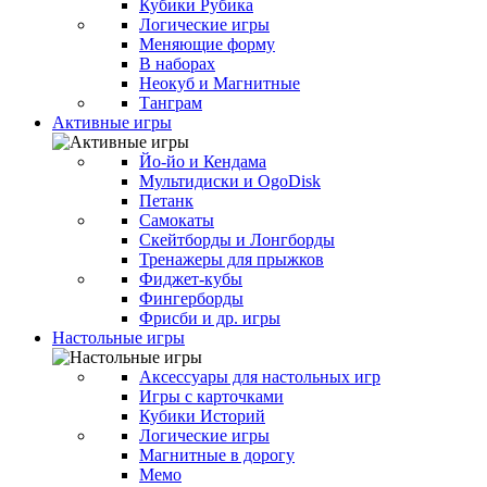
Кубики Рубика
Логические игры
Меняющие форму
В наборах
Неокуб и Магнитные
Танграм
Активные игры
Йо-йо и Кендама
Мультидиски и OgoDisk
Петанк
Самокаты
Скейтборды и Лонгборды
Тренажеры для прыжков
Фиджет-кубы
Фингерборды
Фрисби и др. игры
Настольные игры
Аксессуары для настольных игр
Игры с карточками
Кубики Историй
Логические игры
Магнитные в дорогу
Мемо