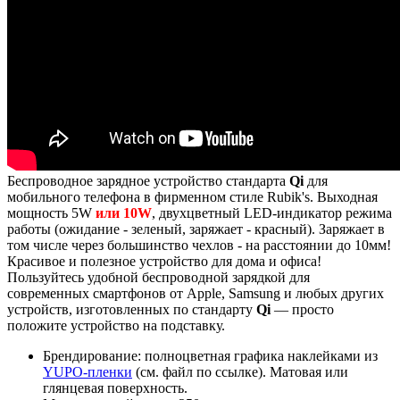
Видео
Бренд:
Головоломки с лого
Страна производства: Китай
Запрос на просчет
Беспроводное зарядное устройство стандарта
Qi
для
мобильного телефона в фирменном стиле Rubik's. Выходная
мощность 5W
или 10W
, двухцветный LED-индикатор режима
работы (ожидание - зеленый, заряжает - красный). Заряжает в
том числе через большинство чехлов - на расстоянии до 10мм!
Красивое и полезное устройство для дома и офиса!
Пользуйтесь удобной беспроводной зарядкой для
современных смартфонов от Apple, Samsung и любых других
устройств, изготовленных по стандарту
Qi
— просто
положите устройство на подставку.
Брендирование: полноцветная графика наклейками из
YUPO-пленки
(см. файл по ссылке). Матовая или
глянцевая поверхность.