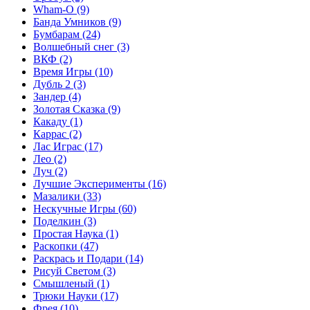
Wham-O
(9)
Банда Умников
(9)
Бумбарам
(24)
Волшебный снег
(3)
ВКФ
(2)
Время Игры
(10)
Дубль 2
(3)
Зандер
(4)
Золотая Сказка
(9)
Какаду
(1)
Каррас
(2)
Лас Играс
(17)
Лео
(2)
Луч
(2)
Лучшие Эксперименты
(16)
Мазалики
(33)
Нескучные Игры
(60)
Поделкин
(3)
Простая Наука
(1)
Раскопки
(47)
Раскрась и Подари
(14)
Рисуй Светом
(3)
Смышленый
(1)
Трюки Науки
(17)
Фрея
(10)