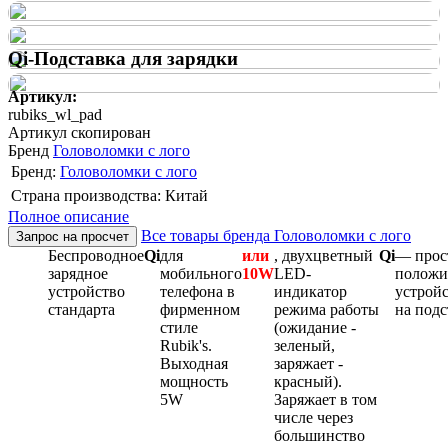
Qi-Подставка для зарядки
Артикул:
rubiks_wl_pad
Артикул скопирован
Бренд
Головоломки с лого
Бренд:
Головоломки с лого
Страна производства: Китай
Полное описание
Все товары бренда Головоломки с лого
Запрос на просчет
Беспроводное
Qi
для
или
, двухцветный
Qi
— прос
зарядное
мобильного
10W
LED-
положи
устройство
телефона в
индикатор
устрой
стандарта
фирменном
режима работы
на подс
стиле
(ожидание -
Rubik's.
зеленый,
Выходная
заряжает -
мощность
красный).
5W
Заряжает в том
числе через
большинство