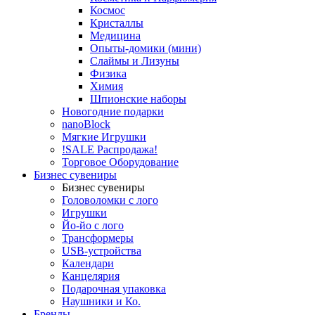
Космос
Кристаллы
Медицина
Опыты-домики (мини)
Слаймы и Лизуны
Физика
Химия
Шпионские наборы
Новогодние подарки
nanoBlock
Мягкие Игрушки
!SALE Распродажа!
Торговое Оборудование
Бизнес сувениры
Бизнес сувениры
Головоломки с лого
Игрушки
Йо-йо с лого
Трансформеры
USB-устройства
Календари
Канцелярия
Подарочная упаковка
Наушники и Ко.
Бренды