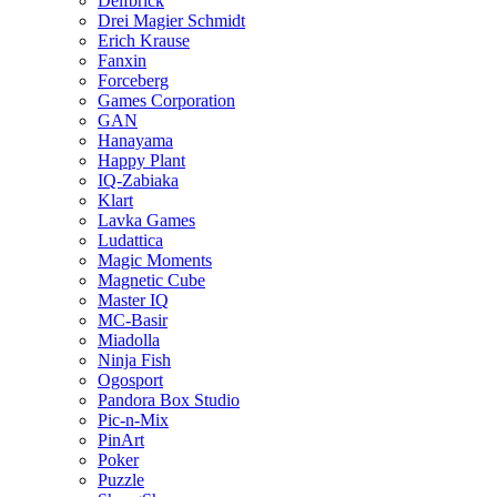
Delfbrick
Drei Magier Schmidt
Erich Krause
Fanxin
Forceberg
Games Corporation
GAN
Hanayama
Happy Plant
IQ-Zabiaka
Klart
Lavka Games
Ludattica
Magic Moments
Magnetic Cube
Master IQ
MC-Basir
Miadolla
Ninja Fish
Ogosport
Pandora Box Studio
Pic-n-Mix
PinArt
Poker
Puzzle