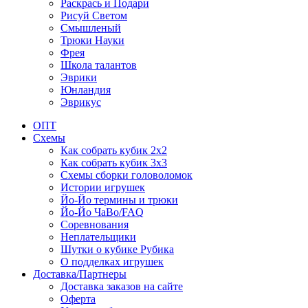
Раскрась и Подари
Рисуй Светом
Смышленый
Трюки Науки
Фрея
Школа талантов
Эврики
Юнландия
Эврикус
ОПТ
Схемы
Как собрать кубик 2х2
Как собрать кубик 3х3
Схемы сборки головоломок
Истории игрушек
Йо-Йо термины и трюки
Йо-Йо ЧаВо/FAQ
Соревнования
Неплательщики
Шутки о кубике Рубика
О подделках игрушек
Доставка/Партнеры
Доставка заказов на сайте
Оферта