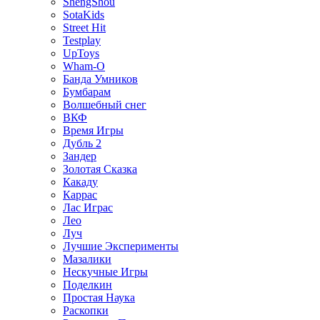
ShengShou
SotaKids
Street Hit
Testplay
UpToys
Wham-O
Банда Умников
Бумбарам
Волшебный снег
ВКФ
Время Игры
Дубль 2
Зандер
Золотая Сказка
Какаду
Каррас
Лас Играс
Лео
Луч
Лучшие Эксперименты
Мазалики
Нескучные Игры
Поделкин
Простая Наука
Раскопки