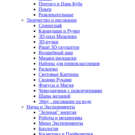
Пентаго и Царь Куба
Покер
Развлекательные
Творчество и рисование
Спирограф
Карандаши и Ручки
3D-пазл Мазалики
3D-ручки
Pinart 3D-скульптор
Волшебный шар
Мишки-раскраски
Наборы для первоклассников
Раскопки
Световые Картины
Своими Руками
Фокусы и Магия
Чемоданчики с развлечениями
Шары желаний
Эбру - рисование на воде
Наука и Эксперименты
"Зеленая" энергия
Роботы и механизмы
Мини Эксперименты
Биология
Косметика и Парфюмерия