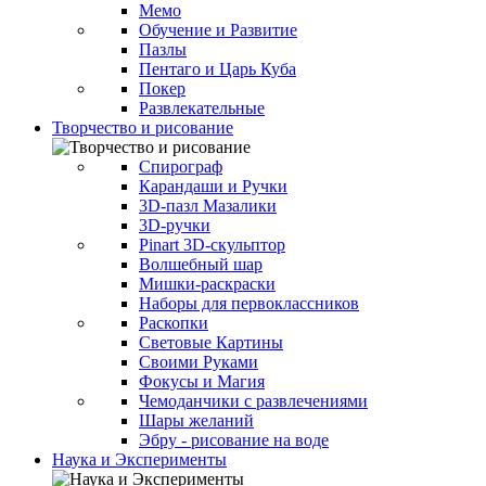
Мемо
Обучение и Развитие
Пазлы
Пентаго и Царь Куба
Покер
Развлекательные
Творчество и рисование
Спирограф
Карандаши и Ручки
3D-пазл Мазалики
3D-ручки
Pinart 3D-скульптор
Волшебный шар
Мишки-раскраски
Наборы для первоклассников
Раскопки
Световые Картины
Своими Руками
Фокусы и Магия
Чемоданчики с развлечениями
Шары желаний
Эбру - рисование на воде
Наука и Эксперименты