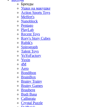
Бренды
Ушки на макушке
Action Sports Toys
Meffert's
Nanoblock
Pentago
PlayLab
Recent Toys
Rory's Story Cubes
Rubik's
Spirograph
Talent Toys
YoYoFactory
Yuxin
4M
Aero
Bondibon
BrainBox
Brainy Trainy
Brainy Games
Brauberg
Budi Basa
Calligrata
Crystal Puzzle