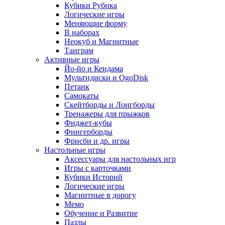
Кубики Рубика
Логические игры
Меняющие форму
В наборах
Неокуб и Магнитные
Танграм
Активные игры
Йо-йо и Кендама
Мультидиски и OgoDisk
Петанк
Самокаты
Скейтборды и Лонгборды
Тренажеры для прыжков
Фиджет-кубы
Фингерборды
Фрисби и др. игры
Настольные игры
Аксессуары для настольных игр
Игры с карточками
Кубики Историй
Логические игры
Магнитные в дорогу
Мемо
Обучение и Развитие
Пазлы