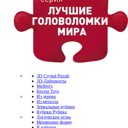
3D Crystal Puzzle
3D-Лабиринты
Meffert's
Recent Toys
Из дерева
Из металла
Зеркальные кубики
Кубики Рубика
Логические игры
Меняющие форму
В наборах