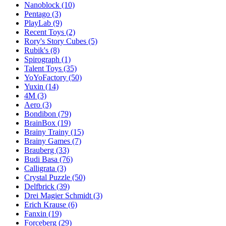
Nanoblock
(10)
Pentago
(3)
PlayLab
(9)
Recent Toys
(2)
Rory's Story Cubes
(5)
Rubik's
(8)
Spirograph
(1)
Talent Toys
(35)
YoYoFactory
(50)
Yuxin
(14)
4M
(3)
Aero
(3)
Bondibon
(79)
BrainBox
(19)
Brainy Trainy
(15)
Brainy Games
(7)
Brauberg
(33)
Budi Basa
(76)
Calligrata
(3)
Crystal Puzzle
(50)
Delfbrick
(39)
Drei Magier Schmidt
(3)
Erich Krause
(6)
Fanxin
(19)
Forceberg
(29)