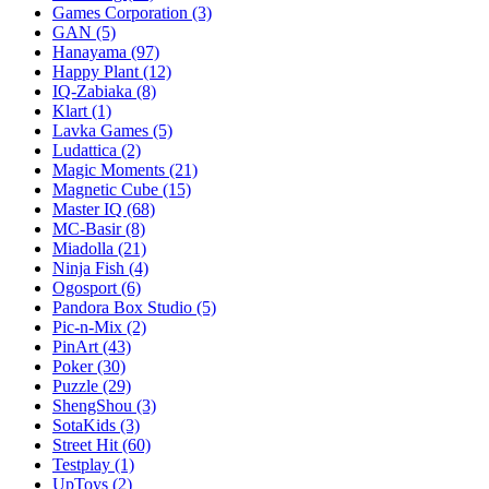
Games Corporation
(3)
GAN
(5)
Hanayama
(97)
Happy Plant
(12)
IQ-Zabiaka
(8)
Klart
(1)
Lavka Games
(5)
Ludattica
(2)
Magic Moments
(21)
Magnetic Cube
(15)
Master IQ
(68)
MC-Basir
(8)
Miadolla
(21)
Ninja Fish
(4)
Ogosport
(6)
Pandora Box Studio
(5)
Pic-n-Mix
(2)
PinArt
(43)
Poker
(30)
Puzzle
(29)
ShengShou
(3)
SotaKids
(3)
Street Hit
(60)
Testplay
(1)
UpToys
(2)