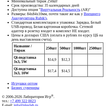
Минимальный тираж 250шт
Срок производства: 35 календарных дней
Доступна опция "
Виртуальная Реальность
(AR)"
Размеры: 84x84x10мм, почти такие же как у
Внешнего
Аккумулятора Rubik's
.
Стандартная комплектация и упаковка: Зарядка, Белый
USB-провод, Белая картонная коробочка. Сетевой
адаптер в розетку входит в комплект НЕ входит.
Цены в долларах США (оплата в рублях по курсу ЦБ на
день выставления счета).
Название /
250шт
500шт
1000шт
2500шт
Тираж
Qi-подставка
$14,9
$12,3
3х3, 5W
Qi-подставка
$17,4
$14,5
3х3, 10
W
Игрушки оптом
Бизнес сувениры
®
© 2006-2026 Лаборатория Игр
.
тел.:
+7 499 322 0023
E-mail:
info@playlab.ru