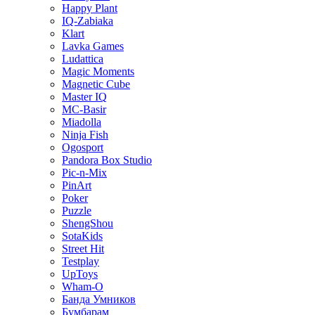
Happy Plant
IQ-Zabiaka
Klart
Lavka Games
Ludattica
Magic Moments
Magnetic Cube
Master IQ
MC-Basir
Miadolla
Ninja Fish
Ogosport
Pandora Box Studio
Pic-n-Mix
PinArt
Poker
Puzzle
ShengShou
SotaKids
Street Hit
Testplay
UpToys
Wham-O
Банда Умников
Бумбарам