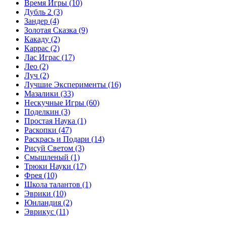
Время Игры
(10)
Дубль 2
(3)
Зандер
(4)
Золотая Сказка
(9)
Какаду
(2)
Каррас
(2)
Лас Играс
(17)
Лео
(2)
Луч
(2)
Лучшие Эксперименты
(16)
Мазалики
(33)
Нескучные Игры
(60)
Поделкин
(3)
Простая Наука
(1)
Раскопки
(47)
Раскрась и Подари
(14)
Рисуй Светом
(3)
Смышленый
(1)
Трюки Науки
(17)
Фрея
(10)
Школа талантов
(1)
Эврики
(10)
Юнландия
(2)
Эврикус
(11)