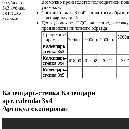
Возможно производство полноцветной под
9 кубиков -
упаковки.
3х3 кубика,
Срок поставки - 35 (45 с пилотным образцо
3x4 и 3х5
календарных дней.
кубиков.
Цены (включают НДС, нанесение, доставку
производства пилотного образца):
Продукция/
5000
Тираж
500шт
1000шт
2500шт
Календарь-
стенка 3х3
Календарь-
$18,09
$12,58
$9,11
$7,7
стенка 3х4
Календарь-
стенка 3х5
Календарь-стенка Календари
арт.
calendar3x4
Артикул скопирован
...
...
...