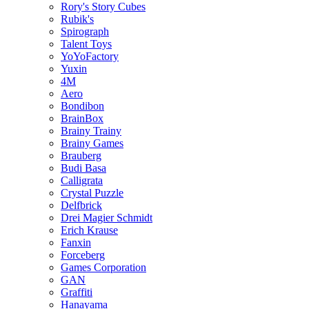
Rory's Story Cubes
Rubik's
Spirograph
Talent Toys
YoYoFactory
Yuxin
4M
Aero
Bondibon
BrainBox
Brainy Trainy
Brainy Games
Brauberg
Budi Basa
Calligrata
Crystal Puzzle
Delfbrick
Drei Magier Schmidt
Erich Krause
Fanxin
Forceberg
Games Corporation
GAN
Graffiti
Hanayama