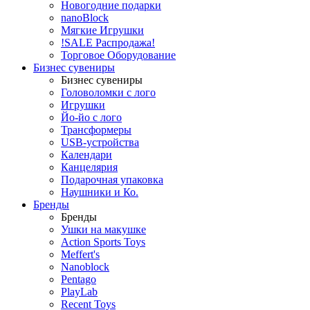
Новогодние подарки
nanoBlock
Мягкие Игрушки
!SALE Распродажа!
Торговое Оборудование
Бизнес сувениры
Бизнес сувениры
Головоломки с лого
Игрушки
Йо-йо с лого
Трансформеры
USB-устройства
Календари
Канцелярия
Подарочная упаковка
Наушники и Ко.
Бренды
Бренды
Ушки на макушке
Action Sports Toys
Meffert's
Nanoblock
Pentago
PlayLab
Recent Toys