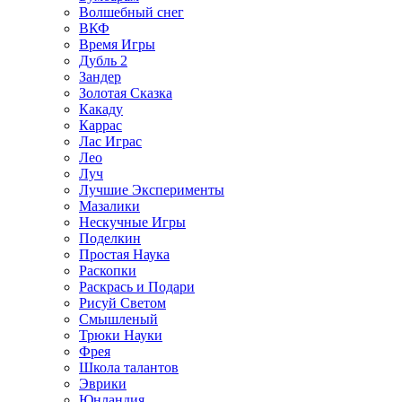
Волшебный снег
ВКФ
Время Игры
Дубль 2
Зандер
Золотая Сказка
Какаду
Каррас
Лас Играс
Лео
Луч
Лучшие Эксперименты
Мазалики
Нескучные Игры
Поделкин
Простая Наука
Раскопки
Раскрась и Подари
Рисуй Светом
Смышленый
Трюки Науки
Фрея
Школа талантов
Эврики
Юнландия