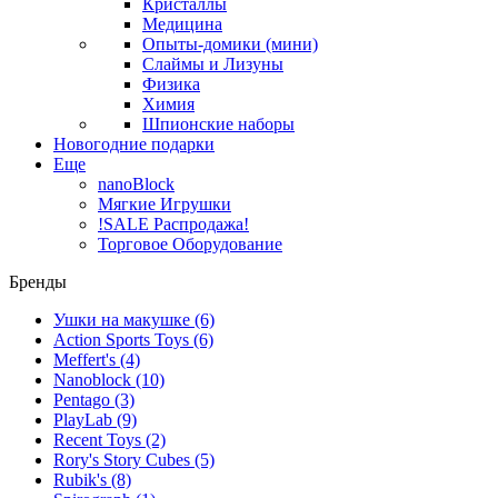
Кристаллы
Медицина
Опыты-домики (мини)
Слаймы и Лизуны
Физика
Химия
Шпионские наборы
Новогодние подарки
Еще
nanoBlock
Мягкие Игрушки
!SALE Распродажа!
Торговое Оборудование
Бренды
Ушки на макушке
(6)
Action Sports Toys
(6)
Meffert's
(4)
Nanoblock
(10)
Pentago
(3)
PlayLab
(9)
Recent Toys
(2)
Rory's Story Cubes
(5)
Rubik's
(8)