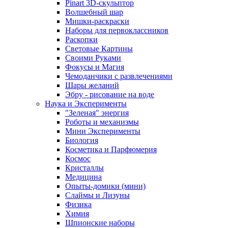
Pinart 3D-скульптор
Волшебный шар
Мишки-раскраски
Наборы для первоклассников
Раскопки
Световые Картины
Своими Руками
Фокусы и Магия
Чемоданчики с развлечениями
Шары желаний
Эбру - рисование на воде
Наука и Эксперименты
"Зеленая" энергия
Роботы и механизмы
Мини Эксперименты
Биология
Косметика и Парфюмерия
Космос
Кристаллы
Медицина
Опыты-домики (мини)
Слаймы и Лизуны
Физика
Химия
Шпионские наборы