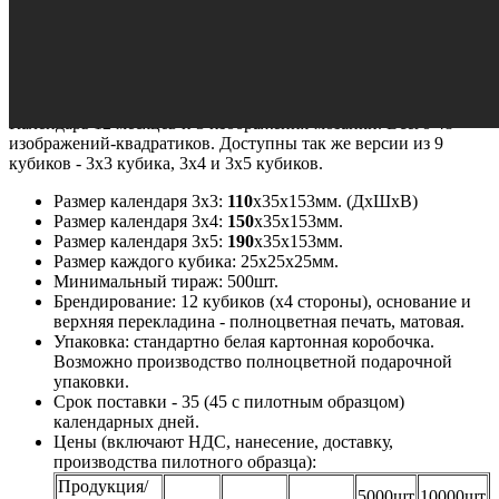
Видео
Бренд:
Календари
Страна производства:
Запрос на просчет
Календарь 12 месяцев и 3 изображения-мозайки. Всего 48
изображений-квадратиков. Доступны так же версии из 9
кубиков - 3х3 кубика, 3x4 и 3х5 кубиков.
Размер календаря 3х3:
110
х35х153мм. (ДхШхВ)
Размер календаря 3х4:
150
х35х153мм.
Размер календаря 3х5:
190
х35х153мм.
Размер каждого кубика: 25х25х25мм.
Минимальный тираж: 500шт.
Брендирование: 12 кубиков (х4 стороны), основание и
верхняя перекладина - полноцветная печать, матовая.
Упаковка: стандартно белая картонная коробочка.
Возможно производство полноцветной подарочной
упаковки.
Срок поставки - 35 (45 с пилотным образцом)
календарных дней.
Цены (включают НДС, нанесение, доставку,
производства пилотного образца):
Продукция/
5000шт
10000шт