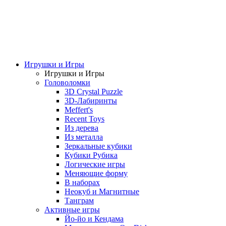
Игрушки и Игры
Игрушки и Игры
Головоломки
3D Crystal Puzzle
3D-Лабиринты
Meffert's
Recent Toys
Из дерева
Из металла
Зеркальные кубики
Кубики Рубика
Логические игры
Меняющие форму
В наборах
Неокуб и Магнитные
Танграм
Активные игры
Йо-йо и Кендама