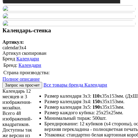
Календарь-стенка
Артикул:
calendar3x4
Артикул скопирован
Бренд
Календари
Бренд:
Календари
Страна производства:
Полное описание
Все товары бренда Календари
Запрос на просчет
Календарь 12
Размер календаря 3х3:
110
х35х153мм. (ДхШ
месяцев и 3
Размер календаря 3х4:
150
х35х153мм.
изображения-
Размер календаря 3х5:
190
х35х153мм.
мозайки.
Размер каждого кубика: 25х25х25мм.
Всего 48
Минимальный тираж: 500шт.
изображений-
Брендирование: 12 кубиков (х4 стороны), о
квадратиков.
верхняя перекладина - полноцветная печать,
Доступны так
Упаковка: стандартно белая картонная коро
же версии из