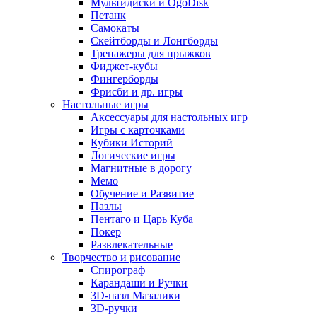
Мультидиски и OgoDisk
Петанк
Самокаты
Скейтборды и Лонгборды
Тренажеры для прыжков
Фиджет-кубы
Фингерборды
Фрисби и др. игры
Настольные игры
Аксессуары для настольных игр
Игры с карточками
Кубики Историй
Логические игры
Магнитные в дорогу
Мемо
Обучение и Развитие
Пазлы
Пентаго и Царь Куба
Покер
Развлекательные
Творчество и рисование
Спирограф
Карандаши и Ручки
3D-пазл Мазалики
3D-ручки