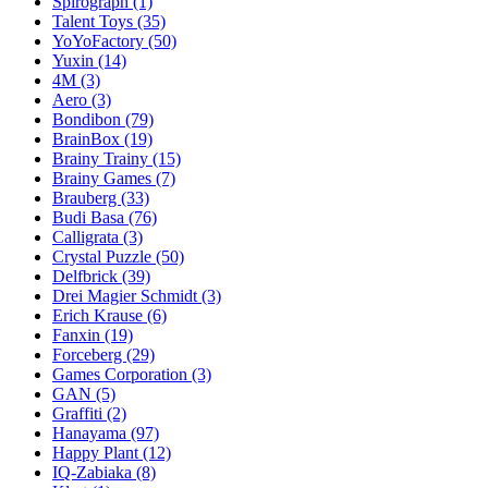
Spirograph
(1)
Talent Toys
(35)
YoYoFactory
(50)
Yuxin
(14)
4M
(3)
Aero
(3)
Bondibon
(79)
BrainBox
(19)
Brainy Trainy
(15)
Brainy Games
(7)
Brauberg
(33)
Budi Basa
(76)
Calligrata
(3)
Crystal Puzzle
(50)
Delfbrick
(39)
Drei Magier Schmidt
(3)
Erich Krause
(6)
Fanxin
(19)
Forceberg
(29)
Games Corporation
(3)
GAN
(5)
Graffiti
(2)
Hanayama
(97)
Happy Plant
(12)
IQ-Zabiaka
(8)