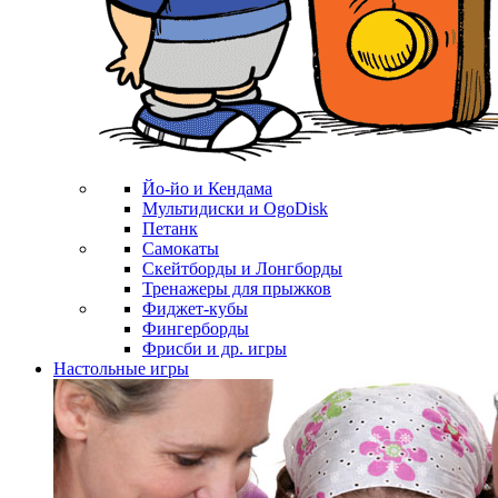
Йо-йо и Кендама
Мультидиски и OgoDisk
Петанк
Самокаты
Скейтборды и Лонгборды
Тренажеры для прыжков
Фиджет-кубы
Фингерборды
Фрисби и др. игры
Настольные игры