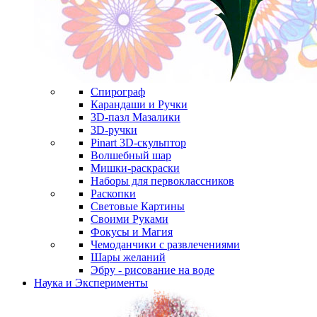
Спирограф
Карандаши и Ручки
3D-пазл Мазалики
3D-ручки
Pinart 3D-скульптор
Волшебный шар
Мишки-раскраски
Наборы для первоклассников
Раскопки
Световые Картины
Своими Руками
Фокусы и Магия
Чемоданчики с развлечениями
Шары желаний
Эбру - рисование на воде
Наука и Эксперименты