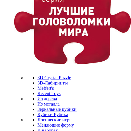
3D Crystal Puzzle
3D-Лабиринты
Meffert's
Recent Toys
Из дерева
Из металла
Зеркальные кубики
Кубики Рубика
Логические игры
Меняющие форму
В наборах