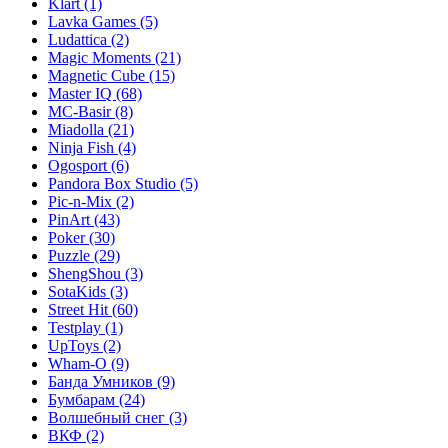
Klart
(1)
Lavka Games
(5)
Ludattica
(2)
Magic Moments
(21)
Magnetic Cube
(15)
Master IQ
(68)
MC-Basir
(8)
Miadolla
(21)
Ninja Fish
(4)
Ogosport
(6)
Pandora Box Studio
(5)
Pic-n-Mix
(2)
PinArt
(43)
Poker
(30)
Puzzle
(29)
ShengShou
(3)
SotaKids
(3)
Street Hit
(60)
Testplay
(1)
UpToys
(2)
Wham-O
(9)
Банда Умников
(9)
Бумбарам
(24)
Волшебный снег
(3)
ВКФ
(2)