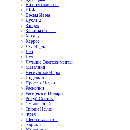
Волшебный снег
ВКФ
Время Игры
Дубль 2
Зандер
Золотая Сказка
Какаду
Каррас
Лас Играс
Лео
Луч
Лучшие Эксперименты
Мазалики
Нескучные Игры
Поделкин
Простая Наука
Раскопки
Раскрась и Подари
Рисуй Светом
Смышленый
Трюки Науки
Фрея
Школа талантов
Эврики
Юнландия