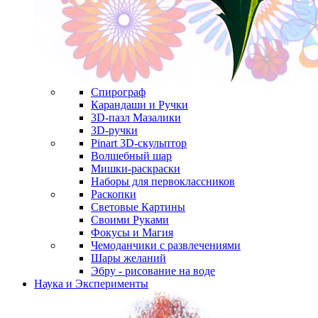
Спирограф
Карандаши и Ручки
3D-пазл Мазалики
3D-ручки
Pinart 3D-скульптор
Волшебный шар
Мишки-раскраски
Наборы для первоклассников
Раскопки
Световые Картины
Своими Руками
Фокусы и Магия
Чемоданчики с развлечениями
Шары желаний
Эбру - рисование на воде
Наука и Эксперименты