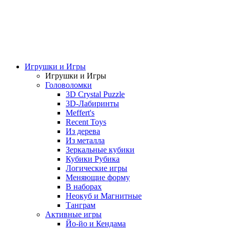
Игрушки и Игры
Игрушки и Игры
Головоломки
3D Crystal Puzzle
3D-Лабиринты
Meffert's
Recent Toys
Из дерева
Из металла
Зеркальные кубики
Кубики Рубика
Логические игры
Меняющие форму
В наборах
Неокуб и Магнитные
Танграм
Активные игры
Йо-йо и Кендама