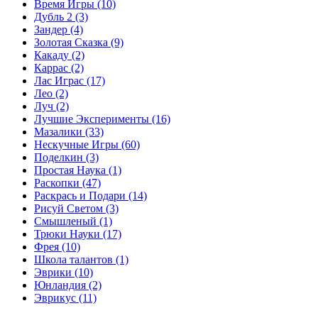
Время Игры
(10)
Дубль 2
(3)
Зандер
(4)
Золотая Сказка
(9)
Какаду
(2)
Каррас
(2)
Лас Играс
(17)
Лео
(2)
Луч
(2)
Лучшие Эксперименты
(16)
Мазалики
(33)
Нескучные Игры
(60)
Поделкин
(3)
Простая Наука
(1)
Раскопки
(47)
Раскрась и Подари
(14)
Рисуй Светом
(3)
Смышленый
(1)
Трюки Науки
(17)
Фрея
(10)
Школа талантов
(1)
Эврики
(10)
Юнландия
(2)
Эврикус
(11)