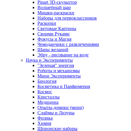
Pinart 3D-скульптор
Волшебный шар
Мишки-раскраски
Наборы для первоклассников
Раскопки
Световые Картины
Своими Руками
Фокусы и Магия
Чемоданчики с развлечениями
Шары желаний
Эбру - рисование на воде
Наука и Эксперименты
"Зеленая" энергия
Роботы и механизмы
Мини Эксперименты
Биология
Косметика и Парфюмерия
Космос
Кристаллы
Медицина
Опыты-домики (мини)
Слаймы и Лизуны
Физика
Химия
Шпионские наборы