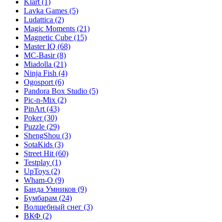
Klart
(1)
Lavka Games
(5)
Ludattica
(2)
Magic Moments
(21)
Magnetic Cube
(15)
Master IQ
(68)
MC-Basir
(8)
Miadolla
(21)
Ninja Fish
(4)
Ogosport
(6)
Pandora Box Studio
(5)
Pic-n-Mix
(2)
PinArt
(43)
Poker
(30)
Puzzle
(29)
ShengShou
(3)
SotaKids
(3)
Street Hit
(60)
Testplay
(1)
UpToys
(2)
Wham-O
(9)
Банда Умников
(9)
Бумбарам
(24)
Волшебный снег
(3)
ВКФ
(2)