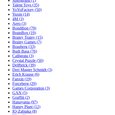
Spirograph
(1)
Talent Toys
(35)
YoYoFactory
(50)
Yuxin
(14)
4M
(3)
Aero
(3)
Bondibon
(79)
BrainBox
(19)
Brainy Trainy
(15)
Brainy Games
(7)
Brauberg
(33)
Budi Basa
(76)
Calligrata
(3)
Crystal Puzzle
(50)
Delfbrick
(39)
Drei Magier Schmidt
(3)
Erich Krause
(6)
Fanxin
(19)
Forceberg
(29)
Games Corporation
(3)
GAN
(5)
Graffiti
(2)
Hanayama
(97)
Happy Plant
(12)
IQ-Zabiaka
(8)