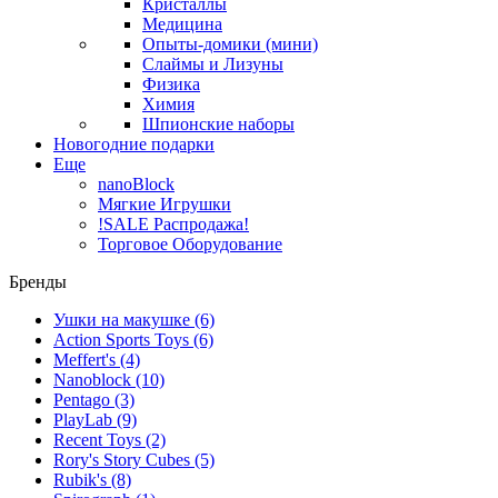
Кристаллы
Медицина
Опыты-домики (мини)
Слаймы и Лизуны
Физика
Химия
Шпионские наборы
Новогодние подарки
Еще
nanoBlock
Мягкие Игрушки
!SALE Распродажа!
Торговое Оборудование
Бренды
Ушки на макушке
(6)
Action Sports Toys
(6)
Meffert's
(4)
Nanoblock
(10)
Pentago
(3)
PlayLab
(9)
Recent Toys
(2)
Rory's Story Cubes
(5)
Rubik's
(8)