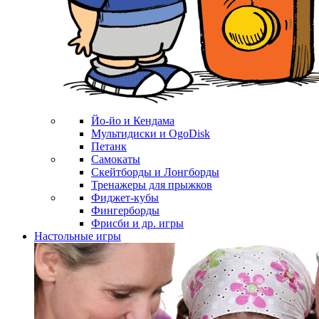
Йо-йо и Кендама
Мультидиски и OgoDisk
Петанк
Самокаты
Скейтборды и Лонгборды
Тренажеры для прыжков
Фиджет-кубы
Фингерборды
Фрисби и др. игры
Настольные игры