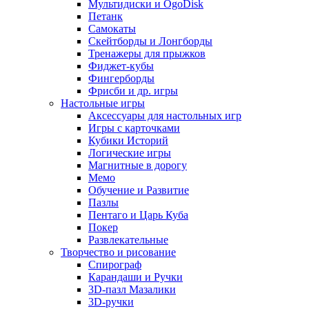
Мультидиски и OgoDisk
Петанк
Самокаты
Скейтборды и Лонгборды
Тренажеры для прыжков
Фиджет-кубы
Фингерборды
Фрисби и др. игры
Настольные игры
Аксессуары для настольных игр
Игры с карточками
Кубики Историй
Логические игры
Магнитные в дорогу
Мемо
Обучение и Развитие
Пазлы
Пентаго и Царь Куба
Покер
Развлекательные
Творчество и рисование
Спирограф
Карандаши и Ручки
3D-пазл Мазалики
3D-ручки