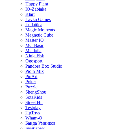
Happy Plant
IQ-Zabiaka
Klart
Lavka Games
Ludattica
Magic Moments
Magnetic Cube
Master IQ
MC-Basir
Miadolla
Ninja Fish
Ogosport
Pandora Box Studio
Pic-n-Mix
PinArt
Poker
Puzzle
ShengShou
SotaKids
Street Hit
Testplay
UpToys
Wham-O
Банда Умников
Бумбарам