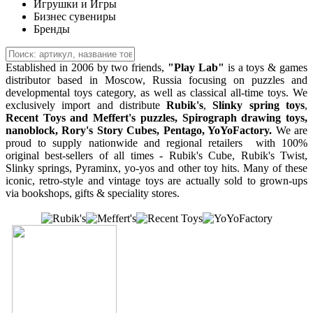
Игрушки и Игры
Бизнес сувениры
Бренды
Established in 2006 by two friends,
"Play Lab"
is a toys & games
distributor based in Moscow, Russia focusing on puzzles and
developmental toys category, as well as classical all-time toys. We
exclusively import and distribute
Rubik's
,
Slinky spring toys
,
Recent Toys and Meffert's puzzles
, Spirograph drawing toys,
nanoblock, Rory's Story Cubes, Pentago, YoYoFactory.
We are
proud to supply nationwide and regional retailers with 100%
original best-sellers of all times - Rubik's Cube, Rubik's Twist,
Slinky springs, Pyraminx, yo-yos and other toy hits. Many of these
iconic, retro-style and vintage toys are actually sold to grown-ups
via bookshops, gifts & speciality stores.