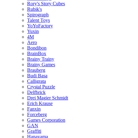
Rory's Story Cubes
Rubik's
Spirograph
Talent Toys
YoYoFactory
Yuxin
4M
Aero
Bondibon
BrainBox
Brainy Trainy
Brainy Games
Brauberg
Budi Basa
Calligrata
Crystal Puzzle
Delfbrick
Drei Magier Schmidt
Erich Krause
Fanxin
Forceberg
Games Corporation
GAN
Graffiti
Hanayama