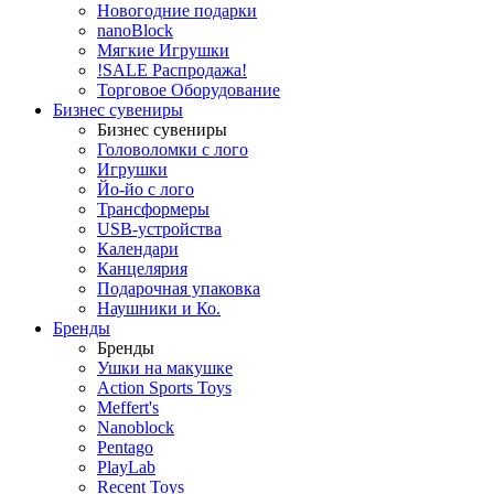
Новогодние подарки
nanoBlock
Мягкие Игрушки
!SALE Распродажа!
Торговое Оборудование
Бизнес сувениры
Бизнес сувениры
Головоломки с лого
Игрушки
Йо-йо с лого
Трансформеры
USB-устройства
Календари
Канцелярия
Подарочная упаковка
Наушники и Ко.
Бренды
Бренды
Ушки на макушке
Action Sports Toys
Meffert's
Nanoblock
Pentago
PlayLab
Recent Toys