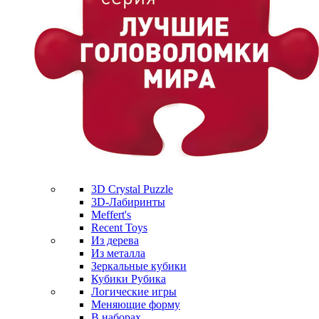
3D Crystal Puzzle
3D-Лабиринты
Meffert's
Recent Toys
Из дерева
Из металла
Зеркальные кубики
Кубики Рубика
Логические игры
Меняющие форму
В наборах