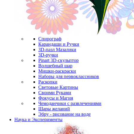
Спирограф
Карандаши и Ручки
3D-пазл Мазалики
3D-ручки
Pinart 3D-скульптор
Волшебный шар
Мишки-раскраски
Наборы для первоклассников
Раскопки
Световые Картины
Своими Руками
Фокусы и Магия
Чемоданчики с развлечениями
Шары желаний
Эбру - рисование на воде
Наука и Эксперименты