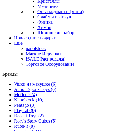
Кристаллы
Медицина
Опыты-домики (мини)
Слаймы и Лизуны
Физика
Химия
Шпионские наборы
Новогодние подарки
Еще
nanoBlock
Мягкие Игрушки
!SALE Распродажа!
Торговое Оборудование
Бренды
Ушки на макушке
(6)
Action Sports Toys
(6)
Meffert's
(4)
Nanoblock
(10)
Pentago
(3)
PlayLab
(9)
Recent Toys
(2)
Rory's Story Cubes
(5)
Rubik's
(8)