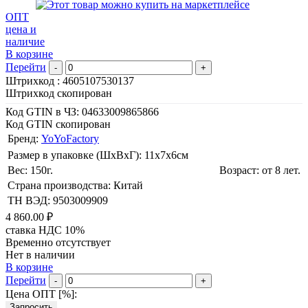
ОПТ
цена и
наличие
В корзине
Перейти
-
+
Штрихкод :
4605107530137
Штрихкод скопирован
Код GTIN в ЧЗ:
04633009865866
Код GTIN скопирован
Бренд:
YoYoFactory
Размер в упаковке (ШхВxГ): 11х7х6cм
Вес: 150г.
Возраст: от 8 лет.
Страна производства: Китай
ТН ВЭД: 9503009909
4 860.00 ₽
ставка НДС 10%
Временно отсутствует
Нет в наличии
В корзине
Перейти
-
+
Цена ОПТ [
%
]:
Запросить