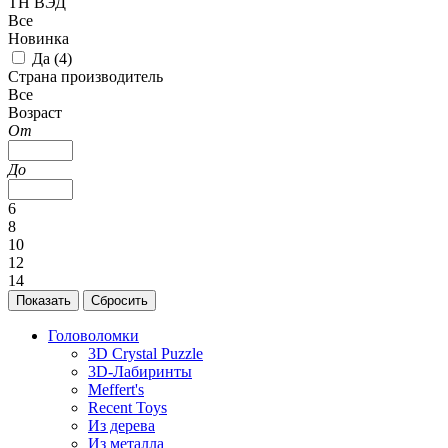
ТН ВЭД
Все
Новинка
Да (
4
)
Страна производитель
Все
Возраст
От
До
6
8
10
12
14
Головоломки
3D Crystal Puzzle
3D-Лабиринты
Meffert's
Recent Toys
Из дерева
Из металла