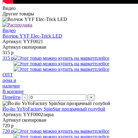
Видео
Другие товары
Видео
Волчок YYF Elec-Trick LED
Артикул: YYF0021
Артикул скопирован
315 р
315 р
ОПТ
цена и
наличие
В корзине
Перейти
-
+
Йо-йо YoYoFactory SpinStar прозрачный голубой
Артикул: YYF0002/aqua
Артикул скопирован
720 р
720 р