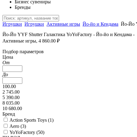
Бизнес сувениры
Бренды
Игрушки
Игрушки
Активные игры
Йо-йо и Кендама
Йо-Йо 
Йо-Йо YYF Shutter Галактика YoYoFactory - Йо-йо и Кендама -
Активные игры, 4 860.00 ₽
Подбор параметров
Цена
От
До
100.00
2 745.00
5 390.00
8 035.00
10 680.00
Бренд
Action Sports Toys (
1
)
Aero (
3
)
YoYoFactory (
50
)