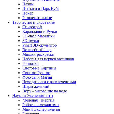
Пазлы
Пентаго и Царь Куба
Покер
Развлекательные
Творчество и рисование
Спирограф
Карандаши и Ручки
3D-пазл Мазалики
3D-ручки
Pinart 3D-скульптор
Волшебный шар
Мишки-раскраски
Наборы для первоклассников
Раскопки
Световые Картины
Своими Руками
Фокусы и Магия
Чемоданчики с развлечениями
Шары желаний
Эбру - рисование на воде
Наука и Эксперименты
"Зеленая" энергия
Роботы и механизмы
Мини Эксперименты
Биология