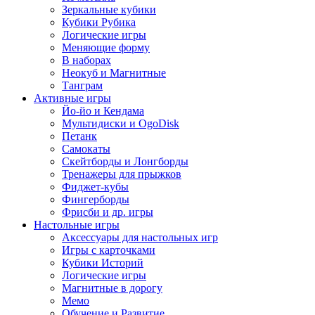
Зеркальные кубики
Кубики Рубика
Логические игры
Меняющие форму
В наборах
Неокуб и Магнитные
Танграм
Активные игры
Йо-йо и Кендама
Мультидиски и OgoDisk
Петанк
Самокаты
Скейтборды и Лонгборды
Тренажеры для прыжков
Фиджет-кубы
Фингерборды
Фрисби и др. игры
Настольные игры
Аксессуары для настольных игр
Игры с карточками
Кубики Историй
Логические игры
Магнитные в дорогу
Мемо
Обучение и Развитие