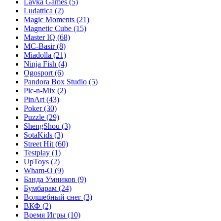
Lavka Games
(5)
Ludattica
(2)
Magic Moments
(21)
Magnetic Cube
(15)
Master IQ
(68)
MC-Basir
(8)
Miadolla
(21)
Ninja Fish
(4)
Ogosport
(6)
Pandora Box Studio
(5)
Pic-n-Mix
(2)
PinArt
(43)
Poker
(30)
Puzzle
(29)
ShengShou
(3)
SotaKids
(3)
Street Hit
(60)
Testplay
(1)
UpToys
(2)
Wham-O
(9)
Банда Умников
(9)
Бумбарам
(24)
Волшебный снег
(3)
ВКФ
(2)
Время Игры
(10)