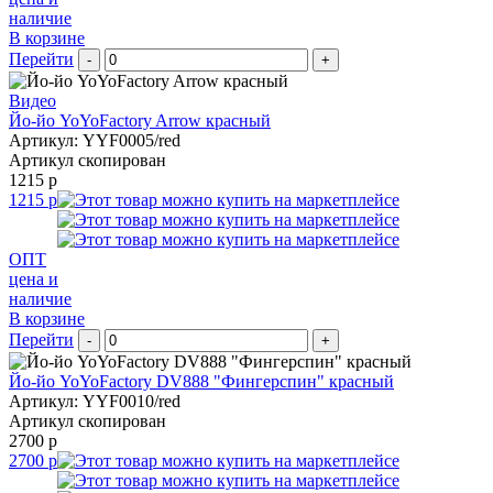
наличие
В корзине
Перейти
-
+
Видео
Йо-йо YoYoFactory Arrow красный
Артикул: YYF0005/red
Артикул скопирован
1215 р
1215 р
ОПТ
цена и
наличие
В корзине
Перейти
-
+
Йо-йо YoYoFactory DV888 "Фингерспин" красный
Артикул: YYF0010/red
Артикул скопирован
2700 р
2700 р