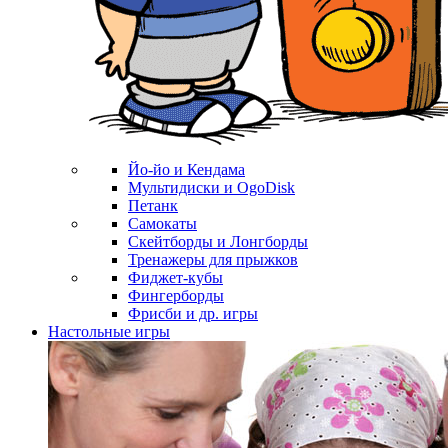
Йо-йо и Кендама
Мультидиски и OgoDisk
Петанк
Самокаты
Скейтборды и Лонгборды
Тренажеры для прыжков
Фиджет-кубы
Фингерборды
Фрисби и др. игры
Настольные игры