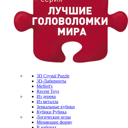
3D Crystal Puzzle
3D-Лабиринты
Meffert's
Recent Toys
Из дерева
Из металла
Зеркальные кубики
Кубики Рубика
Логические игры
Меняющие форму
В наборах