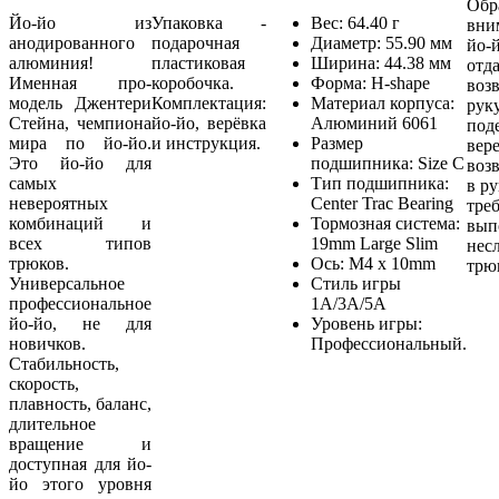
Обр
Йо-йо из
Упаковка -
Вес: 64.40 г
вни
анодированного
подарочная
Диаметр: 55.90 мм
йо-й
алюминия!
пластиковая
Ширина: 44.38 мм
отда
Именная про-
коробочка.
Форма: H-shape
воз
модель Джентери
Комплектация:
Материал корпуса:
рук
Стейна, чемпиона
йо-йо, верёвка
Алюминий 6061
под
мира по йо-йо.
и инструкция.
Размер
вер
Это йо-йо для
подшипника: Size C
воз
самых
Тип подшипника:
в р
невероятных
Center Trac Bearing
треб
комбинаций и
Тормозная система:
вып
всех типов
19mm Large Slim
нес
трюков.
Ось: M4 x 10mm
трю
Универсальное
Стиль игры
профессиональное
1A/3A/5A
йо-йо, не для
Уровень игры:
новичков.
Профессиональный.
Стабильность,
скорость,
плавность, баланс,
длительное
вращение и
доступная для йо-
йо этого уровня