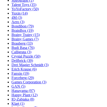
Spirograph
(1)
Talent Toys
(35)
YoYoFactory
(50)
Yuxin
(14)
4M
(3)
Aero
(3)
Bondibon
(79)
BrainBox
(19)
Brainy Trainy
(15)
Brainy Games
(7)
Brauberg
(33)
Budi Basa
(76)
Calligrata
(3)
Crystal Puzzle
(50)
Delfbrick
(39)
Drei Magier Schmidt
(3)
Erich Krause
(6)
Fanxin
(19)
Forceberg
(29)
Games Corporation
(3)
GAN
(5)
Hanayama
(97)
Happy Plant
(12)
IQ-Zabiaka
(8)
Klart
(1)