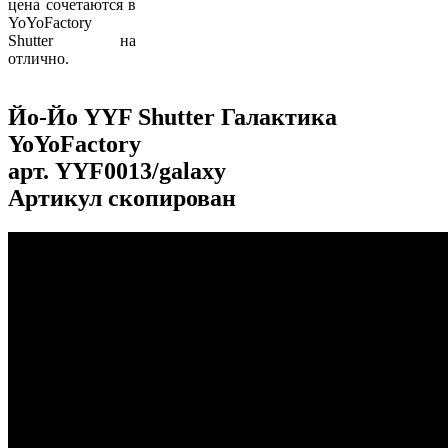
цена сочетаются в
YoYoFactory
Shutter на
отлично.
Йо-Йо YYF Shutter Галактика
YoYoFactory
арт.
YYF0013/galaxy
Артикул скопирован
...
...
...
...
...
...
...
...
...