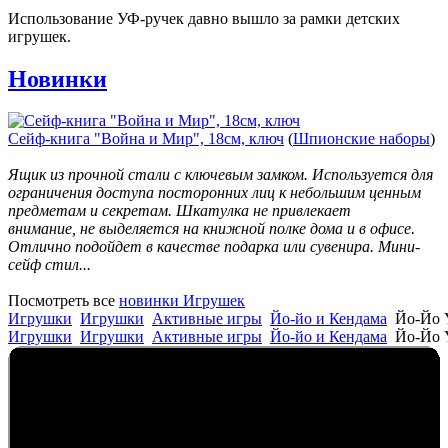
Использование УФ-ручек давно вышло за рамки детских
игрушек.
Новинки
Сейф-книга "Война и Мир", 18см, ключ
(
Шпионские наборы
)
Ящик из прочной стали с ключевым замком. Используется для
ограничения доступа посторонних лиц к небольшим ценным
предметам и секретам. Шкатулка не привлекает
внимание, не выделяется на книжной полке дома и в офисе.
Отлично подойдет в качестве подарка или сувенира. Мини-
сейф стил...
Посмотреть все
новинки Игрушек
Игрушки
Игрушки
Активные игры
Йо-йо и Кендама
Йо-Йо 
Игрушки
Игрушки
Активные игры
Йо-йо и Кендама
Йо-Йо 