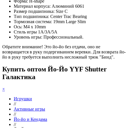
Форма: H-shape
Материал корпуса: Алюминий 6061
Размер подшипника: Size C
Тип подшипника: Center Trac Bearing
Тормозная система: 19mm Large Slim
Ось: M4 x 10mm
Стиль игры 1A/3A/5A
Уровень игры: Профессиональный.
Обратите внимание! Это йо-йо без отдачи, оно не
возвращается в руку подергиванием веревки. Для возврата йо-
йо в руку требуется выполнить несложный трюк "Бинд".
Купить оптом Йо-Йо YYF Shutter
Галактика
×
Игрушки
//
Активные игры
//
Йо-йо и Кендама
//