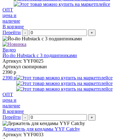
ОПТ
цена и
наличие
В корзине
Перейти
-
+
Видео
Йо-йо Hubstack c 3 подшипниками
Артикул: YYF0025
Артикул скопирован
2390 р
2390 р
ОПТ
цена и
наличие
В корзине
Перейти
-
+
Держатель для кендамы YYF Catchy
Артикул: YYF0033