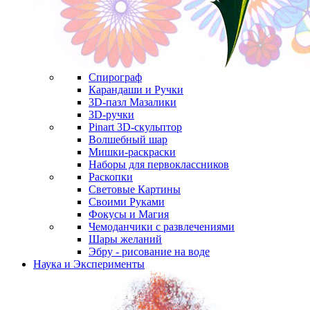
Спирограф
Карандаши и Ручки
3D-пазл Мазалики
3D-ручки
Pinart 3D-скульптор
Волшебный шар
Мишки-раскраски
Наборы для первоклассников
Раскопки
Световые Картины
Своими Руками
Фокусы и Магия
Чемоданчики с развлечениями
Шары желаний
Эбру - рисование на воде
Наука и Эксперименты