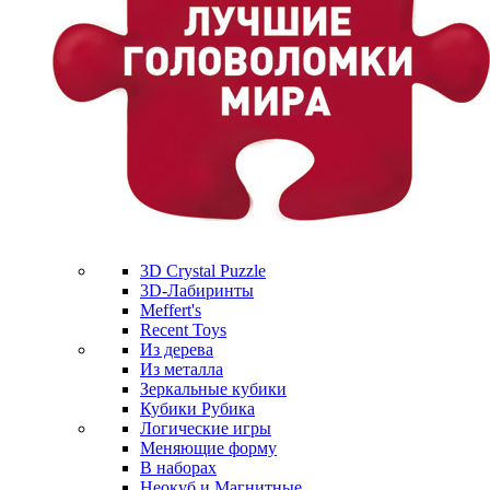
3D Crystal Puzzle
3D-Лабиринты
Meffert's
Recent Toys
Из дерева
Из металла
Зеркальные кубики
Кубики Рубика
Логические игры
Меняющие форму
В наборах
Неокуб и Магнитные