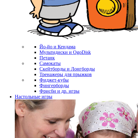
Йо-йо и Кендама
Мультидиски и OgoDisk
Петанк
Самокаты
Скейтборды и Лонгборды
Тренажеры для прыжков
Фиджет-кубы
Фингерборды
Фрисби и др. игры
Настольные игры