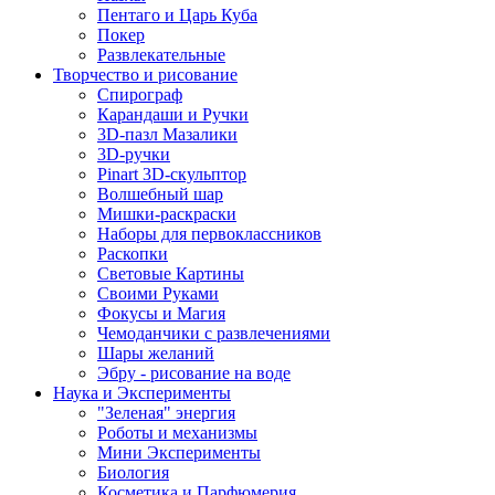
Пентаго и Царь Куба
Покер
Развлекательные
Творчество и рисование
Спирограф
Карандаши и Ручки
3D-пазл Мазалики
3D-ручки
Pinart 3D-скульптор
Волшебный шар
Мишки-раскраски
Наборы для первоклассников
Раскопки
Световые Картины
Своими Руками
Фокусы и Магия
Чемоданчики с развлечениями
Шары желаний
Эбру - рисование на воде
Наука и Эксперименты
"Зеленая" энергия
Роботы и механизмы
Мини Эксперименты
Биология
Косметика и Парфюмерия