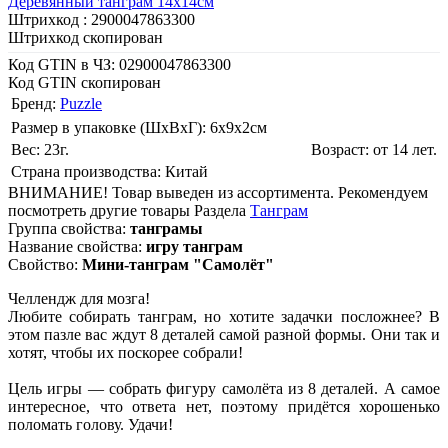
Деревянный танграм 14х14см
Штрихкод :
2900047863300
Штрихкод скопирован
Код GTIN в ЧЗ:
02900047863300
Код GTIN скопирован
Бренд:
Puzzle
Размер в упаковке (ШхВxГ): 6х9х2cм
Вес: 23г.
Возраст: от 14 лет.
Страна производства: Китай
ВНИМАНИЕ! Товар выведен из ассортимента. Рекомендуем
посмотреть другие товары Раздела
Танграм
Группа свойства:
танграмы
Название свойства:
игру танграм
Свойство:
Мини-танграм "Самолёт"
Челлендж для мозга!
Любите собирать танграм, но хотите задачки посложнее? В
этом пазле вас ждут 8 деталей самой разной формы. Они так и
хотят, чтобы их поскорее собрали!
Цель игры — собрать фигуру самолёта из 8 деталей. А самое
интересное, что ответа нет, поэтому придётся хорошенько
поломать голову. Удачи!