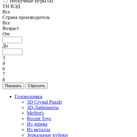
Нескучные Игры (
4
)
ТН ВЭД
Все
Страна производитель
Все
Возраст
От
До
3
4
6
7
8
Головоломки
3D Crystal Puzzle
3D-Лабиринты
Meffert's
Recent Toys
Из дерева
Из металла
Зеркальные кубики