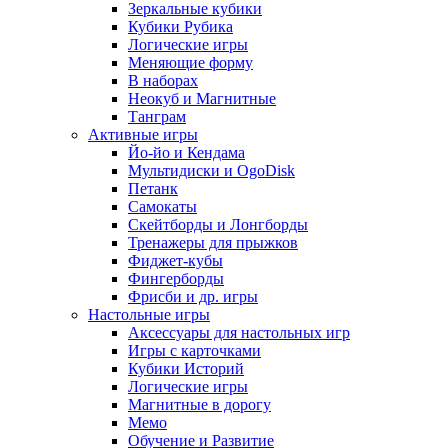
Зеркальные кубики
Кубики Рубика
Логические игры
Меняющие форму
В наборах
Неокуб и Магнитные
Танграм
Активные игры
Йо-йо и Кендама
Мультидиски и OgoDisk
Петанк
Самокаты
Скейтборды и Лонгборды
Тренажеры для прыжков
Фиджет-кубы
Фингерборды
Фрисби и др. игры
Настольные игры
Аксессуары для настольных игр
Игры с карточками
Кубики Историй
Логические игры
Магнитные в дорогу
Мемо
Обучение и Развитие