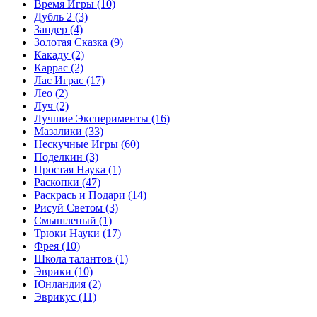
Время Игры
(10)
Дубль 2
(3)
Зандер
(4)
Золотая Сказка
(9)
Какаду
(2)
Каррас
(2)
Лас Играс
(17)
Лео
(2)
Луч
(2)
Лучшие Эксперименты
(16)
Мазалики
(33)
Нескучные Игры
(60)
Поделкин
(3)
Простая Наука
(1)
Раскопки
(47)
Раскрась и Подари
(14)
Рисуй Светом
(3)
Смышленый
(1)
Трюки Науки
(17)
Фрея
(10)
Школа талантов
(1)
Эврики
(10)
Юнландия
(2)
Эврикус
(11)