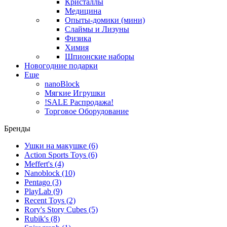
Кристаллы
Медицина
Опыты-домики (мини)
Слаймы и Лизуны
Физика
Химия
Шпионские наборы
Новогодние подарки
Еще
nanoBlock
Мягкие Игрушки
!SALE Распродажа!
Торговое Оборудование
Бренды
Ушки на макушке
(6)
Action Sports Toys
(6)
Meffert's
(4)
Nanoblock
(10)
Pentago
(3)
PlayLab
(9)
Recent Toys
(2)
Rory's Story Cubes
(5)
Rubik's
(8)