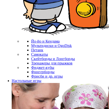
Йо-йо и Кендама
Мультидиски и OgoDisk
Петанк
Самокаты
Скейтборды и Лонгборды
Тренажеры для прыжков
Фиджет-кубы
Фингерборды
Фрисби и др. игры
Настольные игры