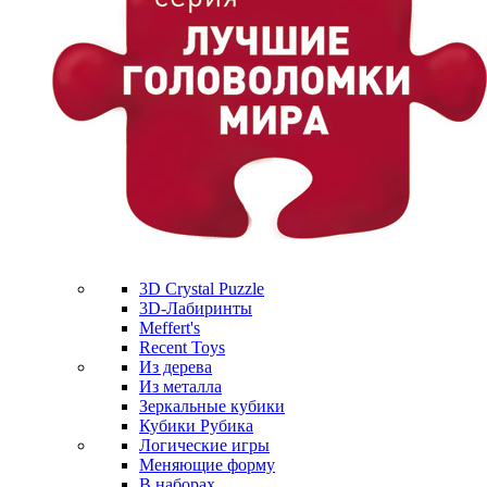
3D Crystal Puzzle
3D-Лабиринты
Meffert's
Recent Toys
Из дерева
Из металла
Зеркальные кубики
Кубики Рубика
Логические игры
Меняющие форму
В наборах