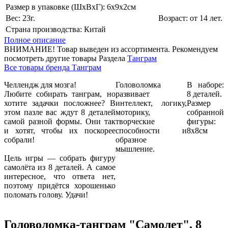
Размер в упаковке (ШхВxГ): 6х9х2cм
Вес: 23г.
Возраст: от 14 лет.
Страна производства: Китай
Полное описание
ВНИМАНИЕ! Товар выведен из ассортимента. Рекомендуем
посмотреть другие товары Раздела
Танграм
Все товары бренда Танграм
Челлендж для мозга!
Головоломка
В наборе:
Любите собирать танграм, но
развивает
8 деталей.
хотите задачки посложнее? В
интеллект, логику,
Размер
этом пазле вас ждут 8 деталей
моторику,
собранной
самой разной формы. Они так
творческие
фигуры:
и хотят, чтобы их поскорее
способности и
8х8см
собрали!
образное
мышление.
Цель игры — собрать фигуру
самолёта из 8 деталей. А самое
интересное, что ответа нет,
поэтому придётся хорошенько
поломать голову. Удачи!
Головоломка-танграм "Самолет", 8