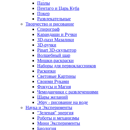
Пазлы
Пентаго и Царь Куба
Покер
Развлекательные
Творчество и рисование
Спирограф
Карандаши и Ручки
3D-пазл Мазалики
3D-ручки
Pinart 3D-скульптор
Волшебный шар
Мишки-раскраски
Наборы для первоклассников
Раскопки
Световые Картины
Своими Руками
Фокусы и Магия
Чемоданчики с развлечениями
Шары желаний
Эбру - рисование на воде
Наука и Эксперименты
"Зеленая" энергия
Роботы и механизмы
Мини Эксперименты
Биология