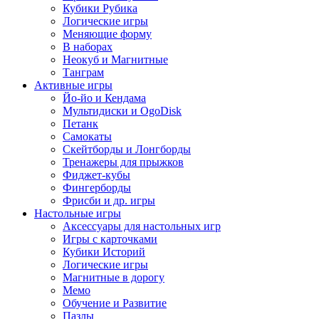
Кубики Рубика
Логические игры
Меняющие форму
В наборах
Неокуб и Магнитные
Танграм
Активные игры
Йо-йо и Кендама
Мультидиски и OgoDisk
Петанк
Самокаты
Скейтборды и Лонгборды
Тренажеры для прыжков
Фиджет-кубы
Фингерборды
Фрисби и др. игры
Настольные игры
Аксессуары для настольных игр
Игры с карточками
Кубики Историй
Логические игры
Магнитные в дорогу
Мемо
Обучение и Развитие
Пазлы