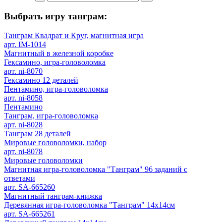
Выбрать игру танграм:
Танграм Квадрат и Круг, магнитная игра
арт. IM-1014
Магнитный в железной коробке
Гексамино, игра-головоломка
арт. ni-8070
Гексамино 12 деталей
Пентамино, игра-головоломка
арт. ni-8058
Пентамино
Танграм, игра-головоломка
арт. ni-8028
Танграм 28 деталей
Мировые головоломки, набор
арт. ni-8078
Мировые головоломки
Магнитная игра-головоломка "Танграм" 96 заданий с
ответами
арт. SA-665260
Магнитный танграм-книжка
Деревянная игра-головоломка "Танграм" 14х14см
арт. SA-665261