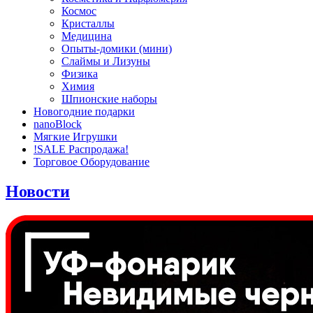
Космос
Кристаллы
Медицина
Опыты-домики (мини)
Слаймы и Лизуны
Физика
Химия
Шпионские наборы
Новогодние подарки
nanoBlock
Мягкие Игрушки
!SALE Распродажа!
Торговое Оборудование
Новости