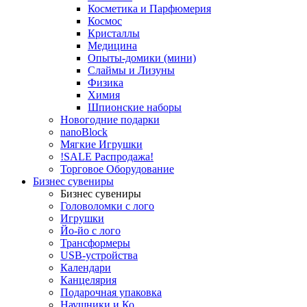
Косметика и Парфюмерия
Космос
Кристаллы
Медицина
Опыты-домики (мини)
Слаймы и Лизуны
Физика
Химия
Шпионские наборы
Новогодние подарки
nanoBlock
Мягкие Игрушки
!SALE Распродажа!
Торговое Оборудование
Бизнес сувениры
Бизнес сувениры
Головоломки с лого
Игрушки
Йо-йо с лого
Трансформеры
USB-устройства
Календари
Канцелярия
Подарочная упаковка
Наушники и Ко.