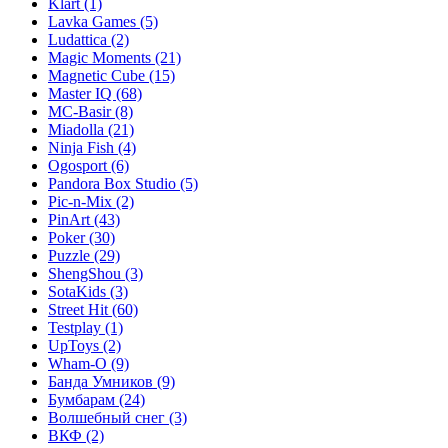
Klart
(1)
Lavka Games
(5)
Ludattica
(2)
Magic Moments
(21)
Magnetic Cube
(15)
Master IQ
(68)
MC-Basir
(8)
Miadolla
(21)
Ninja Fish
(4)
Ogosport
(6)
Pandora Box Studio
(5)
Pic-n-Mix
(2)
PinArt
(43)
Poker
(30)
Puzzle
(29)
ShengShou
(3)
SotaKids
(3)
Street Hit
(60)
Testplay
(1)
UpToys
(2)
Wham-O
(9)
Банда Умников
(9)
Бумбарам
(24)
Волшебный снег
(3)
ВКФ
(2)