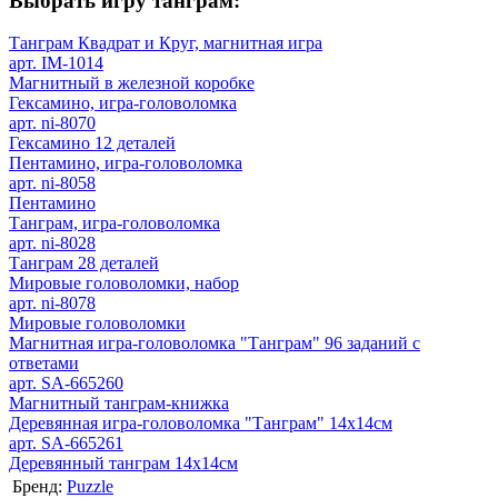
Выбрать игру танграм:
Танграм Квадрат и Круг, магнитная игра
арт. IM-1014
Магнитный в железной коробке
Гексамино, игра-головоломка
арт. ni-8070
Гексамино 12 деталей
Пентамино, игра-головоломка
арт. ni-8058
Пентамино
Танграм, игра-головоломка
арт. ni-8028
Танграм 28 деталей
Мировые головоломки, набор
арт. ni-8078
Мировые головоломки
Магнитная игра-головоломка "Танграм" 96 заданий с
ответами
арт. SA-665260
Магнитный танграм-книжка
Деревянная игра-головоломка "Танграм" 14х14см
арт. SA-665261
Деревянный танграм 14х14см
Бренд:
Puzzle