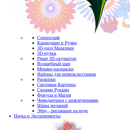
Спирограф
Карандаши и Ручки
3D-пазл Мазалики
3D-ручки
Pinart 3D-скульптор
Волшебный шар
Мишки-раскраски
Наборы для первоклассников
Раскопки
Световые Картины
Своими Руками
Фокусы и Магия
Чемоданчики с развлечениями
Шары желаний
Эбру - рисование на воде
Наука и Эксперименты