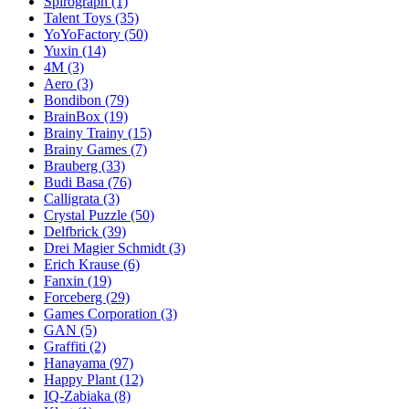
Spirograph
(1)
Talent Toys
(35)
YoYoFactory
(50)
Yuxin
(14)
4M
(3)
Aero
(3)
Bondibon
(79)
BrainBox
(19)
Brainy Trainy
(15)
Brainy Games
(7)
Brauberg
(33)
Budi Basa
(76)
Calligrata
(3)
Crystal Puzzle
(50)
Delfbrick
(39)
Drei Magier Schmidt
(3)
Erich Krause
(6)
Fanxin
(19)
Forceberg
(29)
Games Corporation
(3)
GAN
(5)
Graffiti
(2)
Hanayama
(97)
Happy Plant
(12)
IQ-Zabiaka
(8)