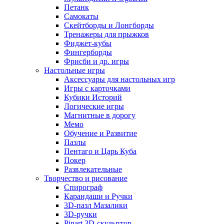
Петанк
Самокаты
Скейтборды и Лонгборды
Тренажеры для прыжков
Фиджет-кубы
Фингерборды
Фрисби и др. игры
Настольные игры
Аксессуары для настольных игр
Игры с карточками
Кубики Историй
Логические игры
Магнитные в дорогу
Мемо
Обучение и Развитие
Пазлы
Пентаго и Царь Куба
Покер
Развлекательные
Творчество и рисование
Спирограф
Карандаши и Ручки
3D-пазл Мазалики
3D-ручки
Pinart 3D-скульптор