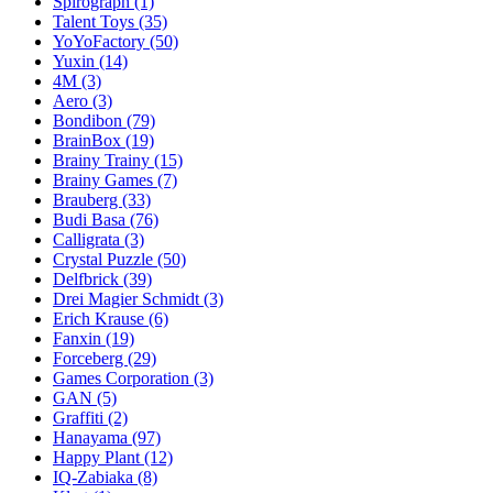
Spirograph
(1)
Talent Toys
(35)
YoYoFactory
(50)
Yuxin
(14)
4M
(3)
Aero
(3)
Bondibon
(79)
BrainBox
(19)
Brainy Trainy
(15)
Brainy Games
(7)
Brauberg
(33)
Budi Basa
(76)
Calligrata
(3)
Crystal Puzzle
(50)
Delfbrick
(39)
Drei Magier Schmidt
(3)
Erich Krause
(6)
Fanxin
(19)
Forceberg
(29)
Games Corporation
(3)
GAN
(5)
Graffiti
(2)
Hanayama
(97)
Happy Plant
(12)
IQ-Zabiaka
(8)