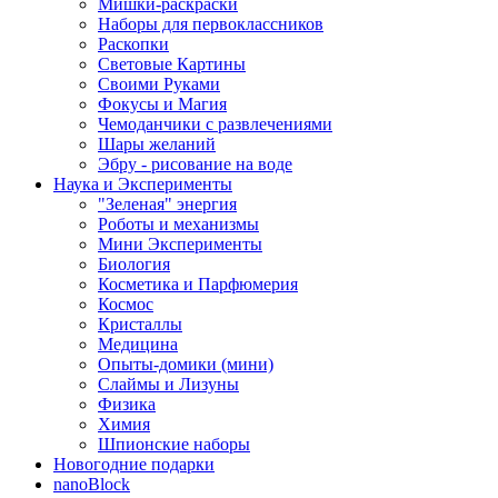
Мишки-раскраски
Наборы для первоклассников
Раскопки
Световые Картины
Своими Руками
Фокусы и Магия
Чемоданчики с развлечениями
Шары желаний
Эбру - рисование на воде
Наука и Эксперименты
"Зеленая" энергия
Роботы и механизмы
Мини Эксперименты
Биология
Косметика и Парфюмерия
Космос
Кристаллы
Медицина
Опыты-домики (мини)
Слаймы и Лизуны
Физика
Химия
Шпионские наборы
Новогодние подарки
nanoBlock