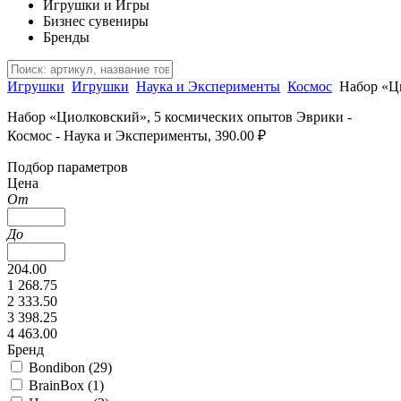
Игрушки и Игры
Бизнес сувениры
Бренды
Игрушки
Игрушки
Наука и Эксперименты
Космос
Набор «Ц
Набор «Циолковский», 5 космических опытов Эврики -
Космос - Наука и Эксперименты, 390.00 ₽
Подбор параметров
Цена
От
До
204.00
1 268.75
2 333.50
3 398.25
4 463.00
Бренд
Bondibon (
29
)
BrainBox (
1
)