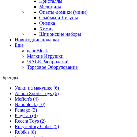
Кристаллы
Медицина
Опыты-домики (мини)
Слаймы и Лизуны
Физика
Химия
Шпионские наборы
Новогодние подарки
Еще
nanoBlock
Мягкие Игрушки
!SALE Распродажа!
Торговое Оборудование
Бренды
Ушки на макушке
(6)
Action Sports Toys
(6)
Meffert's
(4)
Nanoblock
(10)
Pentago
(3)
PlayLab
(9)
Recent Toys
(2)
Rory's Story Cubes
(5)
Rubik's
(8)