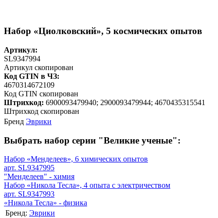
Набор «Циолковский», 5 космических опытов
Артикул:
SL9347994
Артикул скопирован
Код GTIN в ЧЗ:
4670314672109
Код GTIN скопирован
Штрихкод:
6900093479940; 2900093479944; 4670435315541
Штрихкод скопирован
Бренд
Эврики
Выбрать набор серии "Великие ученые":
Набор «Менделеев», 6 химических опытов
арт. SL9347995
"Менделеев" - химия
Набор «Никола Тесла», 4 опыта с электричеством
арт. SL9347993
«Никола Тесла» - физика
Бренд:
Эврики