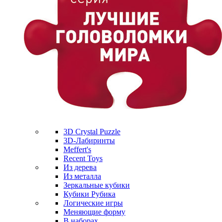
3D Crystal Puzzle
3D-Лабиринты
Meffert's
Recent Toys
Из дерева
Из металла
Зеркальные кубики
Кубики Рубика
Логические игры
Меняющие форму
В наборах