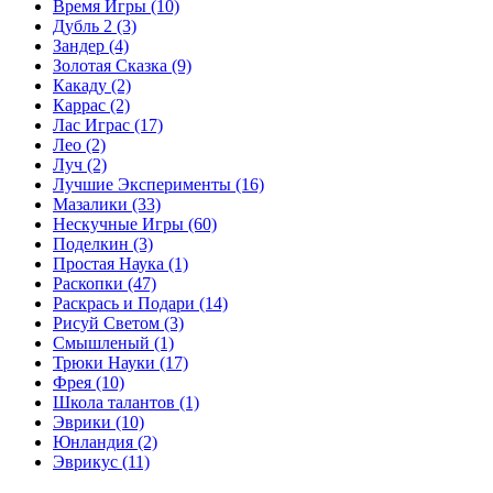
Время Игры
(10)
Дубль 2
(3)
Зандер
(4)
Золотая Сказка
(9)
Какаду
(2)
Каррас
(2)
Лас Играс
(17)
Лео
(2)
Луч
(2)
Лучшие Эксперименты
(16)
Мазалики
(33)
Нескучные Игры
(60)
Поделкин
(3)
Простая Наука
(1)
Раскопки
(47)
Раскрась и Подари
(14)
Рисуй Светом
(3)
Смышленый
(1)
Трюки Науки
(17)
Фрея
(10)
Школа талантов
(1)
Эврики
(10)
Юнландия
(2)
Эврикус
(11)