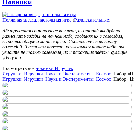
Новинки
Полярная звезда, настольная игра
(
Развлекательные
)
Абстрактная стратегическая игра, в которой вы будете
размещать звёзды на ночном небе, соединяя их в созвездия,
выполняя общие и личные цели. Составьте свою карту
созвездий. А если вам повезёт, разглядывая ночное небо, вы
увидите не только созвездия, но и падающие звёзды, сулящие
удачу и и...
Посмотреть все
новинки Игрушек
Игрушки
Игрушки
Наука и Эксперименты
Космос
Набор «Ц
Игрушки
Игрушки
Наука и Эксперименты
Космос
Набор «Ц