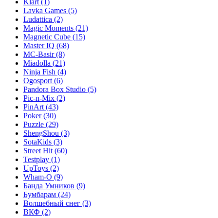
Klart
(1)
Lavka Games
(5)
Ludattica
(2)
Magic Moments
(21)
Magnetic Cube
(15)
Master IQ
(68)
MC-Basir
(8)
Miadolla
(21)
Ninja Fish
(4)
Ogosport
(6)
Pandora Box Studio
(5)
Pic-n-Mix
(2)
PinArt
(43)
Poker
(30)
Puzzle
(29)
ShengShou
(3)
SotaKids
(3)
Street Hit
(60)
Testplay
(1)
UpToys
(2)
Wham-O
(9)
Банда Умников
(9)
Бумбарам
(24)
Волшебный снег
(3)
ВКФ
(2)