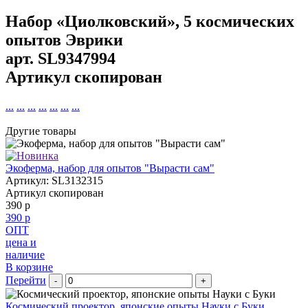
Набор «Циолковский», 5 космических
опытов Эврики
арт.
SL9347994
Артикул скопирован
...
...
...
...
...
...
...
Другие товары
Экоферма, набор для опытов "Вырасти сам"
Артикул: SL3132315
Артикул скопирован
390 р
390 р
ОПТ
цена и
наличие
В корзине
Перейти
-
+
Космический проектор, японские опыты Науки с Буки