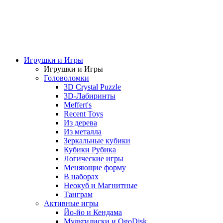
Игрушки и Игры
Игрушки и Игры
Головоломки
3D Crystal Puzzle
3D-Лабиринты
Meffert's
Recent Toys
Из дерева
Из металла
Зеркальные кубики
Кубики Рубика
Логические игры
Меняющие форму
В наборах
Неокуб и Магнитные
Танграм
Активные игры
Йо-йо и Кендама
Мультидиски и OgoDisk