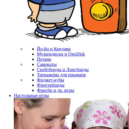
Йо-йо и Кендама
Мультидиски и OgoDisk
Петанк
Самокаты
Скейтборды и Лонгборды
Тренажеры для прыжков
Фиджет-кубы
Фингерборды
Фрисби и др. игры
Настольные игры