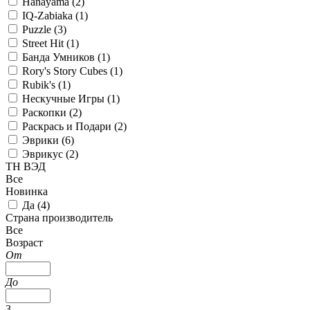
Hanayama (
2
)
IQ-Zabiaka (
1
)
Puzzle (
3
)
Street Hit (
1
)
Банда Умников (
1
)
Rory's Story Cubes (
1
)
Rubik's (
1
)
Нескучные Игры (
1
)
Раскопки (
2
)
Раскрась и Подари (
2
)
Эврики (
6
)
Эврикус (
2
)
ТН ВЭД
Все
Новинка
Да (
4
)
Страна производитель
Все
Возраст
От
До
3