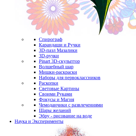
Спирограф
Карандаши и Ручки
3D-пазл Мазалики
3D-ручки
Pinart 3D-скульптор
Волшебный шар
Мишки-раскраски
Наборы для первоклассников
Раскопки
Световые Картины
Своими Руками
Фокусы и Магия
Чемоданчики с развлечениями
Шары желаний
Эбру - рисование на воде
Наука и Эксперименты