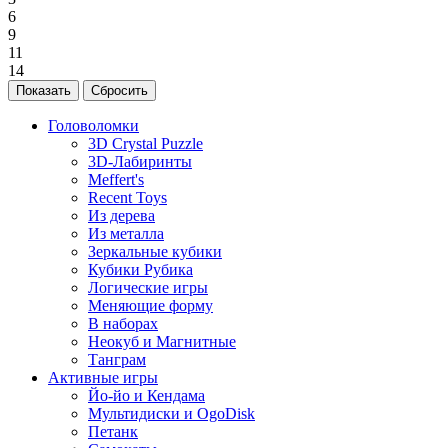
6
9
11
14
Головоломки
3D Crystal Puzzle
3D-Лабиринты
Meffert's
Recent Toys
Из дерева
Из металла
Зеркальные кубики
Кубики Рубика
Логические игры
Меняющие форму
В наборах
Неокуб и Магнитные
Танграм
Активные игры
Йо-йо и Кендама
Мультидиски и OgoDisk
Петанк