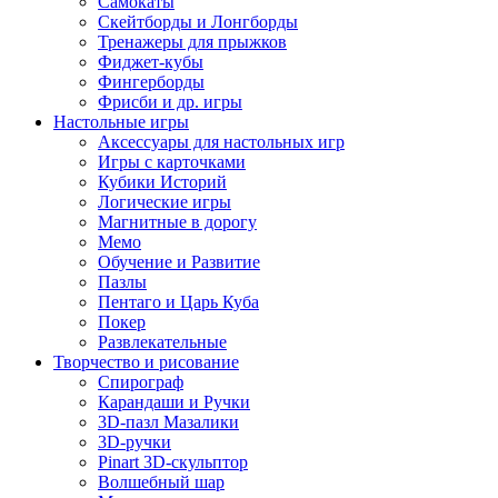
Самокаты
Скейтборды и Лонгборды
Тренажеры для прыжков
Фиджет-кубы
Фингерборды
Фрисби и др. игры
Настольные игры
Аксессуары для настольных игр
Игры с карточками
Кубики Историй
Логические игры
Магнитные в дорогу
Мемо
Обучение и Развитие
Пазлы
Пентаго и Царь Куба
Покер
Развлекательные
Творчество и рисование
Спирограф
Карандаши и Ручки
3D-пазл Мазалики
3D-ручки
Pinart 3D-скульптор
Волшебный шар