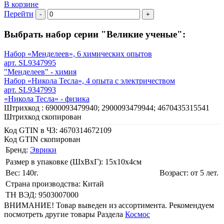
В корзине
Перейти
-
+
Выбрать набор серии "Великие ученые":
Набор «Менделеев», 6 химических опытов
арт. SL9347995
"Менделеев" - химия
Набор «Никола Тесла», 4 опыта с электричеством
арт. SL9347993
«Никола Тесла» - физика
Штрихкод :
6900093479940; 2900093479944; 4670435315541
Штрихкод скопирован
Код GTIN в ЧЗ:
4670314672109
Код GTIN скопирован
Бренд:
Эврики
Размер в упаковке (ШхВxГ): 15х10х4cм
Вес: 140г.
Возраст: от 5 лет.
Страна производства: Китай
ТН ВЭД: 9503007000
ВНИМАНИЕ! Товар выведен из ассортимента. Рекомендуем
посмотреть другие товары Раздела
Космос