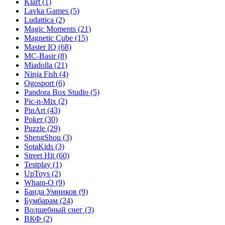
Klart
(1)
Lavka Games
(5)
Ludattica
(2)
Magic Moments
(21)
Magnetic Cube
(15)
Master IQ
(68)
MC-Basir
(8)
Miadolla
(21)
Ninja Fish
(4)
Ogosport
(6)
Pandora Box Studio
(5)
Pic-n-Mix
(2)
PinArt
(43)
Poker
(30)
Puzzle
(29)
ShengShou
(3)
SotaKids
(3)
Street Hit
(60)
Testplay
(1)
UpToys
(2)
Wham-O
(9)
Банда Умников
(9)
Бумбарам
(24)
Волшебный снег
(3)
ВКФ
(2)