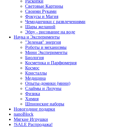
Раскопки
Световые Картины
Своими Руками
Фокусы и Магия
Чемоданчики с развлечениями
Шары желаний
Эбру - рисование на воде
Наука и Эксперименты
"Зеленая" энергия
Роботы и механизмы
Мини Эксперименты
Биология
Косметика и Парфюмерия
Космос
Кристаллы
Медицина
Опыты-домики (мини)
Слаймы и Лизуны
Физика
Химия
Шпионские наборы
Новогодние подарки
nanoBlock
Мягкие Игрушки
!SALE Распродажа!