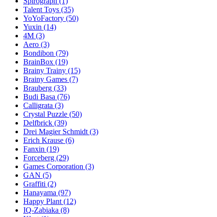
Spirograph
(1)
Talent Toys
(35)
YoYoFactory
(50)
Yuxin
(14)
4M
(3)
Aero
(3)
Bondibon
(79)
BrainBox
(19)
Brainy Trainy
(15)
Brainy Games
(7)
Brauberg
(33)
Budi Basa
(76)
Calligrata
(3)
Crystal Puzzle
(50)
Delfbrick
(39)
Drei Magier Schmidt
(3)
Erich Krause
(6)
Fanxin
(19)
Forceberg
(29)
Games Corporation
(3)
GAN
(5)
Graffiti
(2)
Hanayama
(97)
Happy Plant
(12)
IQ-Zabiaka
(8)