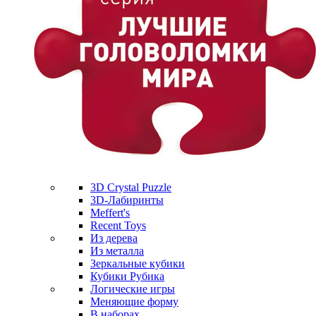
3D Crystal Puzzle
3D-Лабиринты
Meffert's
Recent Toys
Из дерева
Из металла
Зеркальные кубики
Кубики Рубика
Логические игры
Меняющие форму
В наборах