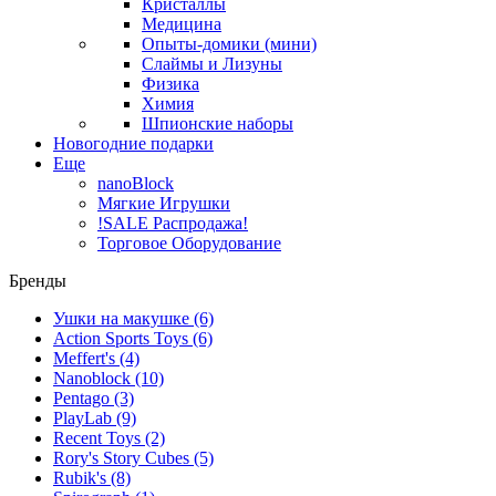
Кристаллы
Медицина
Опыты-домики (мини)
Слаймы и Лизуны
Физика
Химия
Шпионские наборы
Новогодние подарки
Еще
nanoBlock
Мягкие Игрушки
!SALE Распродажа!
Торговое Оборудование
Бренды
Ушки на макушке
(6)
Action Sports Toys
(6)
Meffert's
(4)
Nanoblock
(10)
Pentago
(3)
PlayLab
(9)
Recent Toys
(2)
Rory's Story Cubes
(5)
Rubik's
(8)