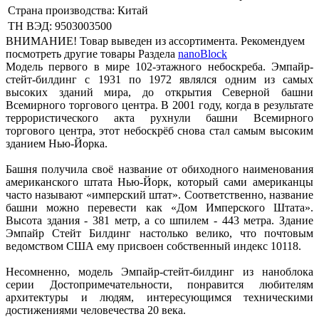
Страна производства: Китай
ТН ВЭД: 9503003500
ВНИМАНИЕ! Товар выведен из ассортимента. Рекомендуем
посмотреть другие товары Раздела
nanoBlock
Модель первого в мире 102-этажного небоскреба. Эмпайр-
стейт-билдинг с 1931 по 1972 являлся одним из самых
высоких зданий мира, до открытия Северной башни
Всемирного торгового центра. В 2001 году, когда в результате
террористического акта рухнули башни Всемирного
торгового центра, этот небоскрёб снова стал самым высоким
зданием Нью-Йорка.
Башня получила своё название от обиходного наименования
американского штата Нью-Йорк, который сами американцы
часто называют «имперский штат». Соответственно, название
башни можно перевести как «Дом Имперского Штата».
Высота здания - 381 метр, а со шпилем - 443 метра. Здание
Эмпайр Стейт Билдинг настолько велико, что почтовым
ведомством США ему присвоен собственный индекс 10118.
Несомненно, модель Эмпайр-стейт-билдинг из наноблока
серии Достопримечательности, понравится любителям
архитектуры и людям, интересующимся техническими
достижениями человечества 20 века.