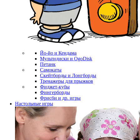
Йо-йо и Кендама
Мультидиски и OgoDisk
Петанк
Самокаты
Скейтборды и Лонгборды
Тренажеры для прыжков
Фиджет-кубы
Фингерборды
Фрисби и др. игры
Настольные игры