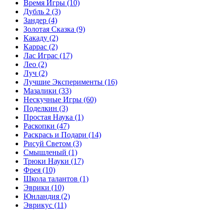
Время Игры
(10)
Дубль 2
(3)
Зандер
(4)
Золотая Сказка
(9)
Какаду
(2)
Каррас
(2)
Лас Играс
(17)
Лео
(2)
Луч
(2)
Лучшие Эксперименты
(16)
Мазалики
(33)
Нескучные Игры
(60)
Поделкин
(3)
Простая Наука
(1)
Раскопки
(47)
Раскрась и Подари
(14)
Рисуй Светом
(3)
Смышленый
(1)
Трюки Науки
(17)
Фрея
(10)
Школа талантов
(1)
Эврики
(10)
Юнландия
(2)
Эврикус
(11)