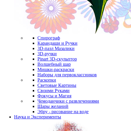
Спирограф
Карандаши и Ручки
3D-пазл Мазалики
3D-ручки
Pinart 3D-скульптор
Волшебный шар
Мишки-раскраски
Наборы для первоклассников
Раскопки
Световые Картины
Своими Руками
Фокусы и Магия
Чемоданчики с развлечениями
Шары желаний
Эбру - рисование на воде
Наука и Эксперименты