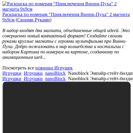
Раскраска по номерам "Приключения Винни-Пуха" 2 магнита
9х9см
(
Своими Руками
)
В набор входят два магнита, объединенные общей идеей. Это
совершенно новый компактный формат! Создайте своими
руками круглые магниты с героями мультфильма про Винни-
Пуха. Добро пожаловать в мир волшебства и ностальгии с
набором Картина по номерам на картоне, созданному по
анимационным шед...
Посмотреть все
новинки Игрушек
Игрушки
Игрушки
nanoBlock
Nanoblock Эмпайр-стейт-билди
Игрушки
Игрушки
nanoBlock
Nanoblock Эмпайр-стейт-билди