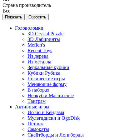
Страна производитель
Все
Головоломки
3D Crystal Puzzle
3D-Лабиринты
Meffert's
Recent Toys
Из дерева
Из металла
Зеркальные кубики
Кубики Рубика
Логические игры
Меняющие форму
В наборах
Неокуб и Магнитные
Танграм
Активные игры
Йо-йо и Кендама
Мультидиски и OgoDisk
Петанк
Самокаты
Скейтборды и Лонгборды