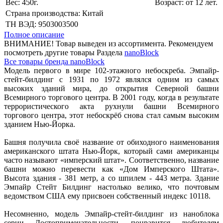
Вес: 450г.
Возраст: от 12 лет.
Страна производства: Китай
ТН ВЭД: 9503003500
Полное описание
ВНИМАНИЕ! Товар выведен из ассортимента. Рекомендуем
посмотреть другие товары Раздела
nanoBlock
Все товары бренда nanoBlock
Модель первого в мире 102-этажного небоскреба. Эмпайр-
стейт-билдинг с 1931 по 1972 являлся одним из самых
высоких зданий мира, до открытия Северной башни
Всемирного торгового центра. В 2001 году, когда в результате
террористического акта рухнули башни Всемирного
торгового центра, этот небоскрёб снова стал самым высоким
зданием Нью-Йорка.
Башня получила своё название от обиходного наименования
американского штата Нью-Йорк, который сами американцы
часто называют «имперский штат». Соответственно, название
башни можно перевести как «Дом Имперского Штата».
Высота здания - 381 метр, а со шпилем - 443 метра. Здание
Эмпайр Стейт Билдинг настолько велико, что почтовым
ведомством США ему присвоен собственный индекс 10118.
Несомненно, модель Эмпайр-стейт-билдинг из наноблока
серии Достопримечательности, понравится любителям