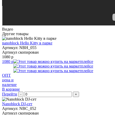
Видео
Другие товары
nanoblock Hello Kitty в парке
Артикул: NBH_055
Артикул скопирован
1080 р
1080 р
ОПТ
цена и
наличие
В корзине
Перейти
-
+
Nanoblock DJ-сет
Артикул: NBC_052
Артикул скопирован