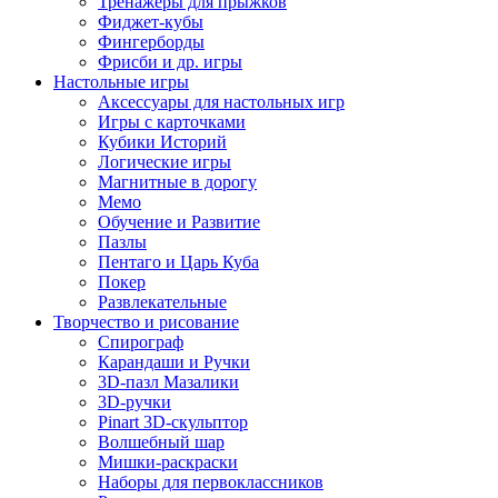
Тренажеры для прыжков
Фиджет-кубы
Фингерборды
Фрисби и др. игры
Настольные игры
Аксессуары для настольных игр
Игры с карточками
Кубики Историй
Логические игры
Магнитные в дорогу
Мемо
Обучение и Развитие
Пазлы
Пентаго и Царь Куба
Покер
Развлекательные
Творчество и рисование
Спирограф
Карандаши и Ручки
3D-пазл Мазалики
3D-ручки
Pinart 3D-скульптор
Волшебный шар
Мишки-раскраски
Наборы для первоклассников