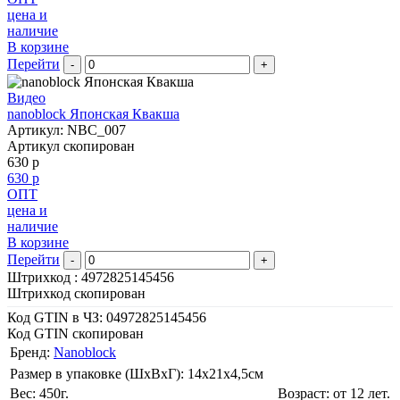
цена и
наличие
В корзине
Перейти
-
+
Видео
nanoblock Японская Квакша
Артикул: NBC_007
Артикул скопирован
630 р
630 р
ОПТ
цена и
наличие
В корзине
Перейти
-
+
Штрихкод :
4972825145456
Штрихкод скопирован
Код GTIN в ЧЗ:
04972825145456
Код GTIN скопирован
Бренд:
Nanoblock
Размер в упаковке (ШхВxГ): 14х21х4,5cм
Вес: 450г.
Возраст: от 12 лет.