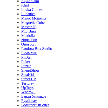
IQ-Zabiaka
Klart
Lavka Games
Ludattica
Magic Moments
Magnetic Cube
Master IQ
MC-Basir
Miadolla
Ninja Fish
Ogosport
Pandora Box Studio
Pic-n-Mix
PinArt
Poker
Puzzle
ShengShou
SotaKids
Street Hit
Testplay
UpToys
Wham-O
Банда Умников
Бумбарам
Волшебный снег