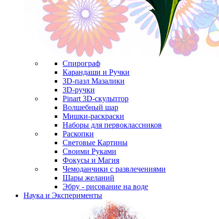
Спирограф
Карандаши и Ручки
3D-пазл Мазалики
3D-ручки
Pinart 3D-скульптор
Волшебный шар
Мишки-раскраски
Наборы для первоклассников
Раскопки
Световые Картины
Своими Руками
Фокусы и Магия
Чемоданчики с развлечениями
Шары желаний
Эбру - рисование на воде
Наука и Эксперименты