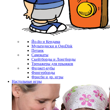
Йо-йо и Кендама
Мультидиски и OgoDisk
Петанк
Самокаты
Скейтборды и Лонгборды
Тренажеры для прыжков
Фиджет-кубы
Фингерборды
Фрисби и др. игры
Настольные игры