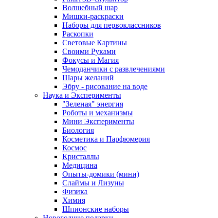
Волшебный шар
Мишки-раскраски
Наборы для первоклассников
Раскопки
Световые Картины
Своими Руками
Фокусы и Магия
Чемоданчики с развлечениями
Шары желаний
Эбру - рисование на воде
Наука и Эксперименты
"Зеленая" энергия
Роботы и механизмы
Мини Эксперименты
Биология
Косметика и Парфюмерия
Космос
Кристаллы
Медицина
Опыты-домики (мини)
Слаймы и Лизуны
Физика
Химия
Шпионские наборы
Новогодние подарки