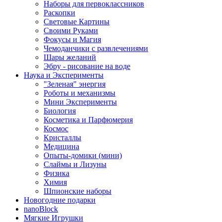
Наборы для первоклассников
Раскопки
Световые Картины
Своими Руками
Фокусы и Магия
Чемоданчики с развлечениями
Шары желаний
Эбру - рисование на воде
Наука и Эксперименты
"Зеленая" энергия
Роботы и механизмы
Мини Эксперименты
Биология
Косметика и Парфюмерия
Космос
Кристаллы
Медицина
Опыты-домики (мини)
Слаймы и Лизуны
Физика
Химия
Шпионские наборы
Новогодние подарки
nanoBlock
Мягкие Игрушки