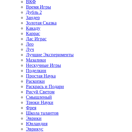
ВКФ
Время Игры
Дубль 2
Зандер
Золотая Сказка
Какаду
Каррас
Лас Играс
Лео
Луч
Лучшие Эксперименты
Мазалики
Нескучные Игры
Поделкин
Простая Наука
Раскопки
Раскрась и Подари
Рисуй Светом
Смышленый
Трюки Науки
Фрея
Школа талантов
Эврики
Юнландия
Эврикус