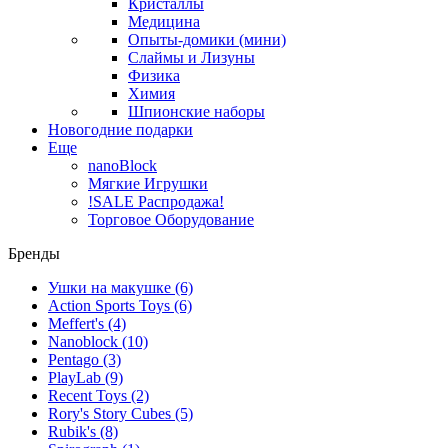
Кристаллы
Медицина
Опыты-домики (мини)
Слаймы и Лизуны
Физика
Химия
Шпионские наборы
Новогодние подарки
Еще
nanoBlock
Мягкие Игрушки
!SALE Распродажа!
Торговое Оборудование
Бренды
Ушки на макушке
(6)
Action Sports Toys
(6)
Meffert's
(4)
Nanoblock
(10)
Pentago
(3)
PlayLab
(9)
Recent Toys
(2)
Rory's Story Cubes
(5)
Rubik's
(8)