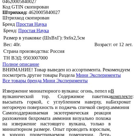
04620005840027
Код GTIN скопирован
Штрихкод:
4620005840027
Штрихкод скопирован
Бренд
Простая Наука
Бренд:
Простая Наука
Размер в упаковке (ШхВxГ): 9х6х2,5cм
Вес: 40г.
Возраст: от 12 лет.
Страна производства: Россия
ТН ВЭД: 9503007000
Полное описание
ВНИМАНИЕ! Товар выведен из ассортимента. Рекомендуем
посмотреть другие товары Раздела
Мини Эксперименты
Все товары бренда Мини Эксперименты
Извержение миниатюрного вулкана: огонь, пепел и
В
вулканический тор. Содержимое пакетика
комплекте
:
высыпать горкой, с углублением наверху, на
Бихромат
негорючую поверхность и поджечь спичкой сверху.
аммония
Самоподдерживаемая экзотермическая реакция
разложения бихромата аммония визуально похожа
на извержение настоящего вулкана, только в
миниатюрном размере. Опыт проводить взрослым,
в хорошо проветриваемом помещении. Дети-