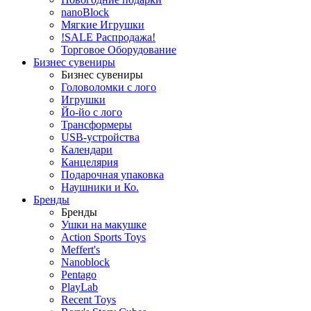
nanoBlock
Мягкие Игрушки
!SALE Распродажа!
Торговое Оборудование
Бизнес сувениры
Бизнес сувениры
Головоломки с лого
Игрушки
Йо-йо с лого
Трансформеры
USB-устройства
Календари
Канцелярия
Подарочная упаковка
Наушники и Ко.
Бренды
Бренды
Ушки на макушке
Action Sports Toys
Meffert's
Nanoblock
Pentago
PlayLab
Recent Toys