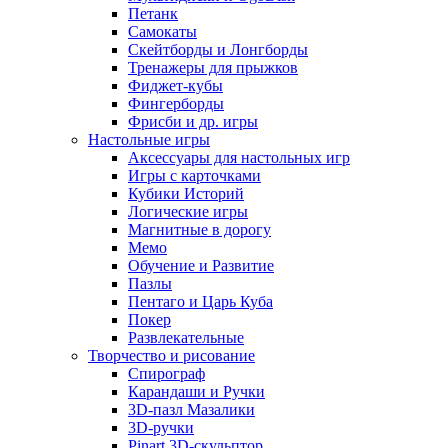
Петанк
Самокаты
Скейтборды и Лонгборды
Тренажеры для прыжков
Фиджет-кубы
Фингерборды
Фрисби и др. игры
Настольные игры
Аксессуары для настольных игр
Игры с карточками
Кубики Историй
Логические игры
Магнитные в дорогу
Мемо
Обучение и Развитие
Пазлы
Пентаго и Царь Куба
Покер
Развлекательные
Творчество и рисование
Спирограф
Карандаши и Ручки
3D-пазл Мазалики
3D-ручки
Pinart 3D-скульптор