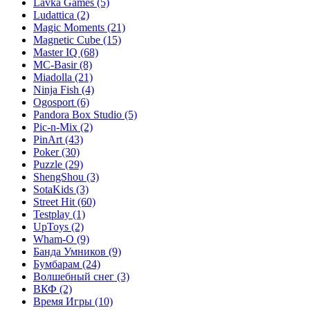
Lavka Games
(5)
Ludattica
(2)
Magic Moments
(21)
Magnetic Cube
(15)
Master IQ
(68)
MC-Basir
(8)
Miadolla
(21)
Ninja Fish
(4)
Ogosport
(6)
Pandora Box Studio
(5)
Pic-n-Mix
(2)
PinArt
(43)
Poker
(30)
Puzzle
(29)
ShengShou
(3)
SotaKids
(3)
Street Hit
(60)
Testplay
(1)
UpToys
(2)
Wham-O
(9)
Банда Умников
(9)
Бумбарам
(24)
Волшебный снег
(3)
ВКФ
(2)
Время Игры
(10)