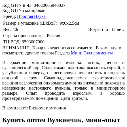
Код GTIN в ЧЗ:
04620005840027
Код GTIN скопирован
Бренд:
Простая Наука
Размер в упаковке (ШхВxГ): 9х6х2,5cм
Вес: 40г.
Возраст: от 12 лет.
Страна производства: Россия
ТН ВЭД: 9503007000
ВНИМАНИЕ! Товар выведен из ассортимента. Рекомендуем
посмотреть другие товары Раздела
Мини Эксперименты
Извержение миниатюрного вулкана: огонь, пепел и
вулканический тор. Содержимое пакетика высыпать горкой, с
углублением наверху, на негорючую поверхность и поджечь
спичкой сверху. Самоподдерживаемая экзотермическая
реакция разложения бихромата аммония визуально похожа на
извержение настоящего вулкана, только в миниатюрном
размере. Опыт проводить взрослым, в хорошо
проветриваемом помещении. Дети-зрители.
В комплекте
: Бихромат аммония
Купить оптом Вулканчик, мини-опыт