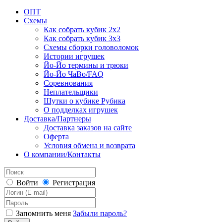
ОПТ
Схемы
Как собрать кубик 2х2
Как собрать кубик 3х3
Схемы сборки головоломок
Истории игрушек
Йо-Йо термины и трюки
Йо-Йо ЧаВо/FAQ
Соревнования
Неплательщики
Шутки о кубике Рубика
О подделках игрушек
Доставка/Партнеры
Доставка заказов на сайте
Оферта
Условия обмена и возврата
О компании/Контакты
Войти
Регистрация
Запомнить меня
Забыли пароль?