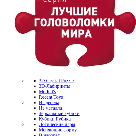
3D Crystal Puzzle
3D-Лабиринты
Meffert's
Recent Toys
Из дерева
Из металла
Зеркальные кубики
Кубики Рубика
Логические игры
Меняющие форму
В наборах