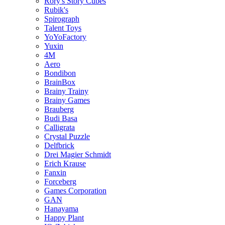
Rory's Story Cubes
Rubik's
Spirograph
Talent Toys
YoYoFactory
Yuxin
4M
Aero
Bondibon
BrainBox
Brainy Trainy
Brainy Games
Brauberg
Budi Basa
Calligrata
Crystal Puzzle
Delfbrick
Drei Magier Schmidt
Erich Krause
Fanxin
Forceberg
Games Corporation
GAN
Hanayama
Happy Plant