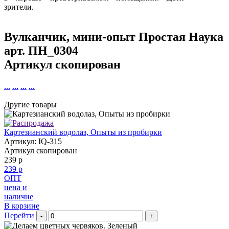
зрители.
Вулканчик, мини-опыт Простая Наука
арт.
ПН_0304
Артикул скопирован
...
...
...
...
Другие товары
Картезианский водолаз, Опыты из пробирки
Артикул: IQ-315
Артикул скопирован
239 р
239 р
ОПТ
цена и
наличие
В корзине
Перейти
-
+