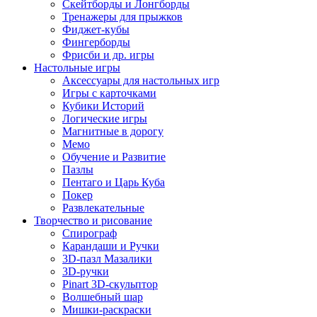
Скейтборды и Лонгборды
Тренажеры для прыжков
Фиджет-кубы
Фингерборды
Фрисби и др. игры
Настольные игры
Аксессуары для настольных игр
Игры с карточками
Кубики Историй
Логические игры
Магнитные в дорогу
Мемо
Обучение и Развитие
Пазлы
Пентаго и Царь Куба
Покер
Развлекательные
Творчество и рисование
Спирограф
Карандаши и Ручки
3D-пазл Мазалики
3D-ручки
Pinart 3D-скульптор
Волшебный шар
Мишки-раскраски