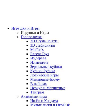
Игрушки и Игры
Игрушки и Игры
Головоломки
3D Crystal Puzzle
3D-Лабиринты
Meffert's
Recent Toys
Из дерева
Из металла
Зеркальные кубики
Кубики Рубика
Логические игры
Меняющие форму
В наборах
Неокуб и Магнитные
Танграм
Активные игры
Йо-йо и Кендама
Мультидиски и OgoDisk