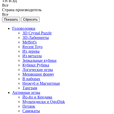
ТН ВЭД
Все
Страна производитель
Все
Головоломки
3D Crystal Puzzle
3D-Лабиринты
Meffert's
Recent Toys
Из дерева
Из металла
Зеркальные кубики
Кубики Рубика
Логические игры
Меняющие форму
В наборах
Неокуб и Магнитные
Танграм
Активные игры
Йо-йо и Кендама
Мультидиски и OgoDisk
Петанк
Самокаты