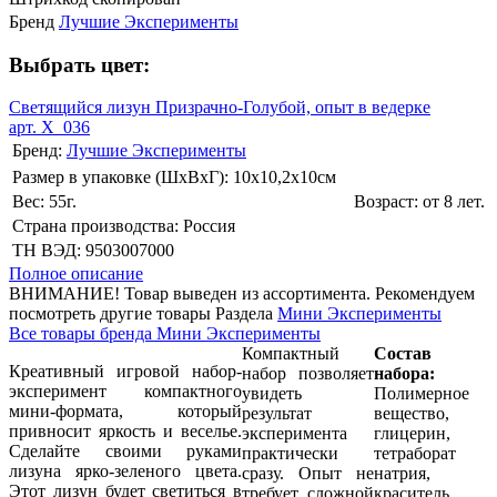
Бренд
Лучшие Эксперименты
Выбрать цвет:
Светящийся лизун Призрачно-Голубой, опыт в ведерке
арт. X_036
Бренд:
Лучшие Эксперименты
Размер в упаковке (ШхВxГ): 10х10,2х10cм
Вес: 55г.
Возраст: от 8 лет.
Страна производства: Россия
ТН ВЭД: 9503007000
Полное описание
ВНИМАНИЕ! Товар выведен из ассортимента. Рекомендуем
посмотреть другие товары Раздела
Мини Эксперименты
Все товары бренда Мини Эксперименты
Компактный
Состав
Креативный игровой набор-
набор позволяет
набора:
эксперимент компактного
увидеть
Полимерное
мини-формата, который
результат
вещество,
привносит яркость и веселье.
эксперимента
глицерин,
Сделайте своими руками
практически
тетраборат
лизуна ярко-зеленого цвета.
сразу. Опыт не
натрия,
Этот лизун будет светиться в
требует сложной
краситель