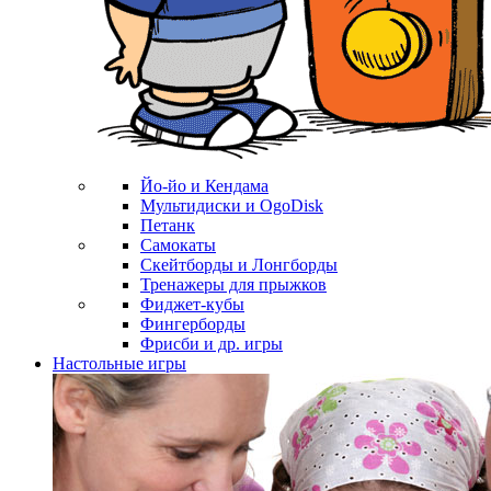
Йо-йо и Кендама
Мультидиски и OgoDisk
Петанк
Самокаты
Скейтборды и Лонгборды
Тренажеры для прыжков
Фиджет-кубы
Фингерборды
Фрисби и др. игры
Настольные игры