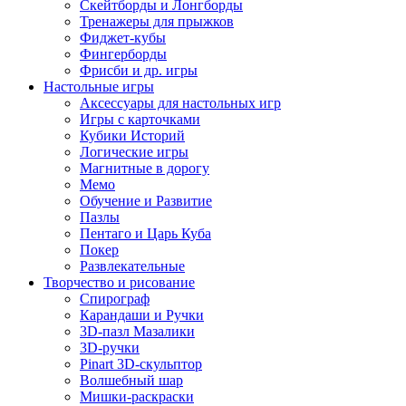
Скейтборды и Лонгборды
Тренажеры для прыжков
Фиджет-кубы
Фингерборды
Фрисби и др. игры
Настольные игры
Аксессуары для настольных игр
Игры с карточками
Кубики Историй
Логические игры
Магнитные в дорогу
Мемо
Обучение и Развитие
Пазлы
Пентаго и Царь Куба
Покер
Развлекательные
Творчество и рисование
Спирограф
Карандаши и Ручки
3D-пазл Мазалики
3D-ручки
Pinart 3D-скульптор
Волшебный шар
Мишки-раскраски