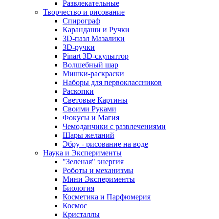
Развлекательные
Творчество и рисование
Спирограф
Карандаши и Ручки
3D-пазл Мазалики
3D-ручки
Pinart 3D-скульптор
Волшебный шар
Мишки-раскраски
Наборы для первоклассников
Раскопки
Световые Картины
Своими Руками
Фокусы и Магия
Чемоданчики с развлечениями
Шары желаний
Эбру - рисование на воде
Наука и Эксперименты
"Зеленая" энергия
Роботы и механизмы
Мини Эксперименты
Биология
Косметика и Парфюмерия
Космос
Кристаллы