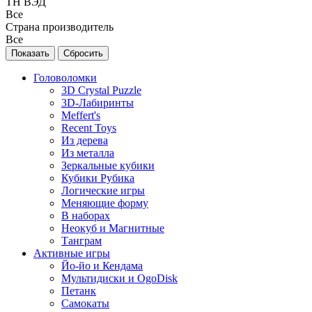
ТН ВЭД
Все
Страна производитель
Все
Головоломки
3D Crystal Puzzle
3D-Лабиринты
Meffert's
Recent Toys
Из дерева
Из металла
Зеркальные кубики
Кубики Рубика
Логические игры
Меняющие форму
В наборах
Неокуб и Магнитные
Танграм
Активные игры
Йо-йо и Кендама
Мультидиски и OgoDisk
Петанк
Самокаты