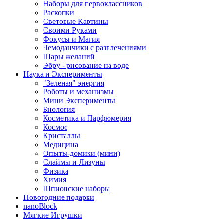
Наборы для первоклассников
Раскопки
Световые Картины
Своими Руками
Фокусы и Магия
Чемоданчики с развлечениями
Шары желаний
Эбру - рисование на воде
Наука и Эксперименты
"Зеленая" энергия
Роботы и механизмы
Мини Эксперименты
Биология
Косметика и Парфюмерия
Космос
Кристаллы
Медицина
Опыты-домики (мини)
Слаймы и Лизуны
Физика
Химия
Шпионские наборы
Новогодние подарки
nanoBlock
Мягкие Игрушки