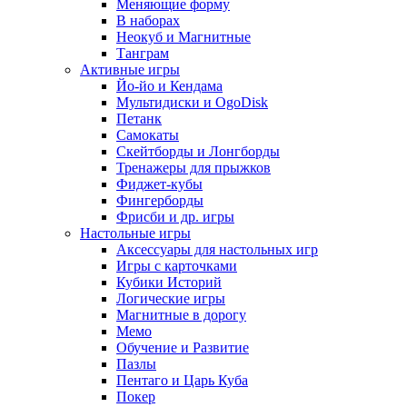
Меняющие форму
В наборах
Неокуб и Магнитные
Танграм
Активные игры
Йо-йо и Кендама
Мультидиски и OgoDisk
Петанк
Самокаты
Скейтборды и Лонгборды
Тренажеры для прыжков
Фиджет-кубы
Фингерборды
Фрисби и др. игры
Настольные игры
Аксессуары для настольных игр
Игры с карточками
Кубики Историй
Логические игры
Магнитные в дорогу
Мемо
Обучение и Развитие
Пазлы
Пентаго и Царь Куба
Покер