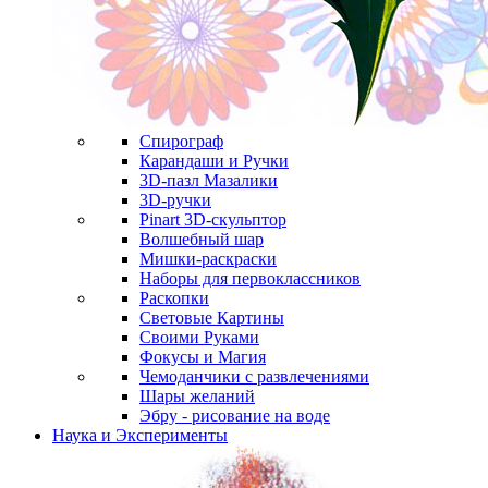
Спирограф
Карандаши и Ручки
3D-пазл Мазалики
3D-ручки
Pinart 3D-скульптор
Волшебный шар
Мишки-раскраски
Наборы для первоклассников
Раскопки
Световые Картины
Своими Руками
Фокусы и Магия
Чемоданчики с развлечениями
Шары желаний
Эбру - рисование на воде
Наука и Эксперименты