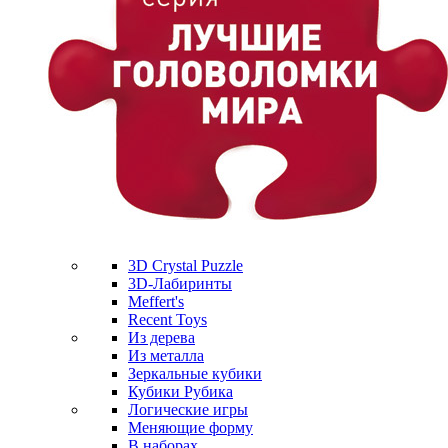
3D Crystal Puzzle
3D-Лабиринты
Meffert's
Recent Toys
Из дерева
Из металла
Зеркальные кубики
Кубики Рубика
Логические игры
Меняющие форму
В наборах