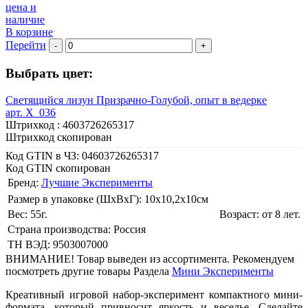
цена и
наличие
В корзине
Перейти
-
+
Выбрать цвет:
Светящийся лизун Призрачно-Голубой, опыт в ведерке
арт. X_036
Штрихкод :
4603726265317
Штрихкод скопирован
Код GTIN в ЧЗ:
04603726265317
Код GTIN скопирован
Бренд:
Лучшие Эксперименты
Размер в упаковке (ШхВxГ): 10х10,2х10cм
Вес: 55г.
Возраст: от 8 лет.
Страна производства: Россия
ТН ВЭД: 9503007000
ВНИМАНИЕ! Товар выведен из ассортимента. Рекомендуем
посмотреть другие товары Раздела
Мини Эксперименты
Креативный игровой набор-эксперимент компактного мини-
формата, который привносит яркость и веселье. Сделайте