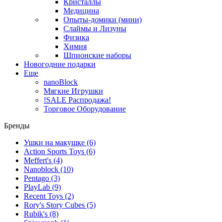
Кристаллы
Медицина
Опыты-домики (мини)
Слаймы и Лизуны
Физика
Химия
Шпионские наборы
Новогодние подарки
Еще
nanoBlock
Мягкие Игрушки
!SALE Распродажа!
Торговое Оборудование
Бренды
Ушки на макушке
(6)
Action Sports Toys
(6)
Meffert's
(4)
Nanoblock
(10)
Pentago
(3)
PlayLab
(9)
Recent Toys
(2)
Rory's Story Cubes
(5)
Rubik's
(8)