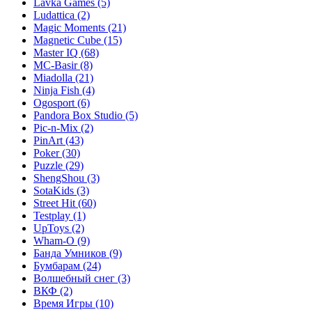
Lavka Games
(5)
Ludattica
(2)
Magic Moments
(21)
Magnetic Cube
(15)
Master IQ
(68)
MC-Basir
(8)
Miadolla
(21)
Ninja Fish
(4)
Ogosport
(6)
Pandora Box Studio
(5)
Pic-n-Mix
(2)
PinArt
(43)
Poker
(30)
Puzzle
(29)
ShengShou
(3)
SotaKids
(3)
Street Hit
(60)
Testplay
(1)
UpToys
(2)
Wham-O
(9)
Банда Умников
(9)
Бумбарам
(24)
Волшебный снег
(3)
ВКФ
(2)
Время Игры
(10)