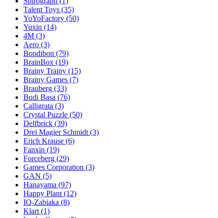
Spirograph
(1)
Talent Toys
(35)
YoYoFactory
(50)
Yuxin
(14)
4M
(3)
Aero
(3)
Bondibon
(79)
BrainBox
(19)
Brainy Trainy
(15)
Brainy Games
(7)
Brauberg
(33)
Budi Basa
(76)
Calligrata
(3)
Crystal Puzzle
(50)
Delfbrick
(39)
Drei Magier Schmidt
(3)
Erich Krause
(6)
Fanxin
(19)
Forceberg
(29)
Games Corporation
(3)
GAN
(5)
Hanayama
(97)
Happy Plant
(12)
IQ-Zabiaka
(8)
Klart
(1)