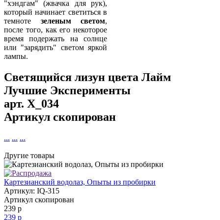
"хэндгам" (жвачка для рук),
который начинает светиться в
темноте
зеленым светом
,
после того, как его некоторое
время подержать на солнце
или "зарядить" светом яркой
лампы.
Светящийся лизун цвета Лайм
Лучшие Эксперименты
арт.
X_034
Артикул скопирован
...
...
...
Другие товары
Картезианский водолаз, Опыты из пробирки
Артикул: IQ-315
Артикул скопирован
239 р
239 р