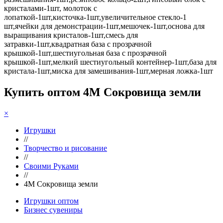
кристалами-1шт, молоток с
лопаткой-1шт,кисточка-1шт,увеличительное стекло-1
шт,ячейки для демонстрации-1шт,мешочек-1шт,основа для
выращивания кристалов-1шт,смесь для
затравки-1шт,квадратная база с прозрачной
крышкой-1шт,шестиугольная база с прозрачной
крышкой-1шт,мелкий шестиугольный контейнер-1шт,база для
кристала-1шт,миска для замешивания-1шт,мерная ложка-1шт
Купить оптом 4М Сокровища земли
×
Игрушки
//
Творчество и рисование
//
Своими Руками
//
4М Сокровища земли
Игрушки оптом
Бизнес сувениры