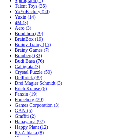
Spirograph
(1)
Talent Toys
(35)
YoYoFactory
(50)
Yuxin
(14)
4M
(3)
Aero
(3)
Bondibon
(79)
BrainBox
(19)
Brainy Trainy
(15)
Brainy Games
(7)
Brauberg
(33)
Budi Basa
(76)
Calligrata
(3)
Crystal Puzzle
(50)
Delfbrick
(39)
Drei Magier Schmidt
(3)
Erich Krause
(6)
Fanxin
(19)
Forceberg
(29)
Games Corporation
(3)
GAN
(5)
Graffiti
(2)
Hanayama
(97)
Happy Plant
(12)
IQ-Zabiaka
(8)