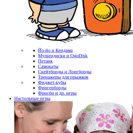
Йо-йо и Кендама
Мультидиски и OgoDisk
Петанк
Самокаты
Скейтборды и Лонгборды
Тренажеры для прыжков
Фиджет-кубы
Фингерборды
Фрисби и др. игры
Настольные игры