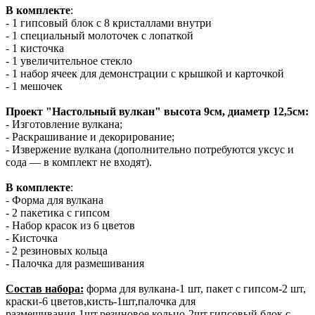
В комплекте
:
- 1 гипсовый блок с 8 кристаллами внутри
- 1 специальный молоточек с лопаткой
- 1 кисточка
- 1 увеличительное стекло
- 1 набор ячеек для демонстрации с крышкой и карточкой
- 1 мешочек
Проект "Настольный вулкан" высота 9см, диаметр 12,5см:
- Изготовление вулкана;
- Раскрашивание и декорирование;
- Извержение вулкана (дополнительно потребуются уксус и
сода — в комплект не входят).
В комплекте
:
- Форма для вулкана
- 2 пакетика с гипсом
- Набор красок из 6 цветов
- Кисточка
- 2 резиновых кольца
- Палочка для размешивания
Состав набора:
форма для вулкана-1 шт, пакет с гипсом-2 шт,
краски-6 цветов,кисть-1шт,палочка для
размешивания-1шт,резиновое кольцо-2шт,гипсовый блок с