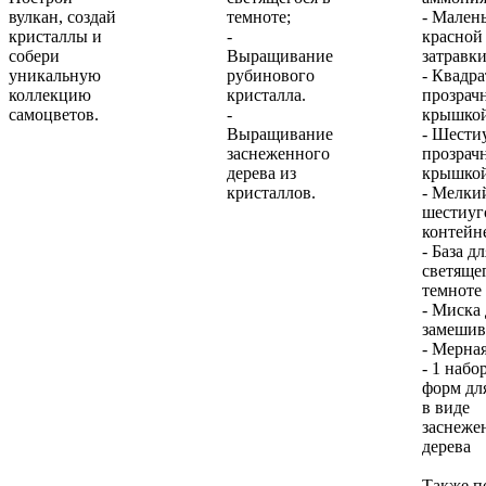
вулкан, создай
темноте;
- Малень
кристаллы и
-
красной
собери
Выращивание
затравк
уникальную
рубинового
- Квадра
коллекцию
кристалла.
прозрачн
самоцветов.
-
крышко
Выращивание
- Шести
заснеженного
прозрачн
дерева из
крышкой
кристаллов.
- Мелки
шестиуг
контейн
- База д
светяще
темноте
- Миска 
замешив
- Мерна
- 1 наб
форм дл
в виде
заснеже
дерева
Также п