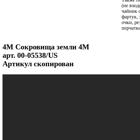
(не вход
чайник 
фартук,
очки, р
перчатк
4М Сокровища земли 4M
арт.
00-05538/US
Артикул скопирован
...
...
...
...
...
...
...
...