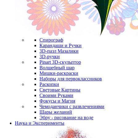
Спирограф
Карандаши и Ручки
3D-пазл Мазалики
3D-ручки
Pinart 3D-скульптор
Волшебный шар
Мишки-раскраски
Наборы для первоклассников
Раскопки
Световые Картины
Своими Руками
Фокусы и Магия
Чемоданчики с развлечениями
Шары желаний
Эбру - рисование на воде
Наука и Эксперименты