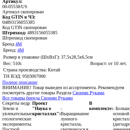
Артикул:
00-05538/US
Артикул скопирован
Код GTIN в ЧЗ:
04893156055385
Код GTIN скопирован
Штрихкод:
4893156055385
Штрихкод скопирован
Бренд
4M
Бренд:
4M
Размер в упаковке (ШхВxГ): 37,5х28,5х6,5cм
Вес: 510г.
Возраст: от 10 лет.
Страна производства: Китай
ТН ВЭД: 9503007000
Полное описание
ВНИМАНИЕ! Товар выведен из ассортимента. Рекомендуем
посмотреть другие товары Раздела
Своими Руками
Все товары бренда Своими Руками
Секреты недр
Проект
В
Земли и
"Наука о
-
комплекте:
- Большо
увлекательные
кристаллах":
Выращивание
основой
геологические
лунного
кристал
эксперименты.
кристалла,
(дигидр
Построй
светящегося в
аммония