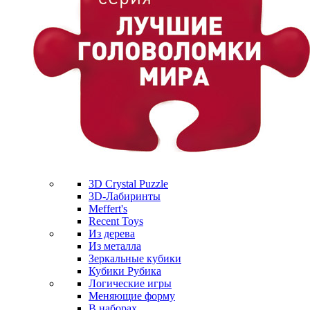
3D Crystal Puzzle
3D-Лабиринты
Meffert's
Recent Toys
Из дерева
Из металла
Зеркальные кубики
Кубики Рубика
Логические игры
Меняющие форму
В наборах