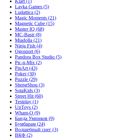
Klart
(1)
Lavka Games
(5)
Ludattica
(2)
Magic Moments
(21)
Magnetic Cube
(15)
Master IQ
(68)
MC-Basir
(8)
Miadolla
(21)
Ninja Fish
(4)
Ogosport
(6)
Pandora Box Studio
(5)
Pic-n-Mix
(2)
PinArt
(43)
Poker
(30)
Puzzle
(29)
ShengShou
(3)
SotaKids
(3)
Street Hit
(60)
Testplay
(1)
UpToys
(2)
Wham-O
(9)
Банда Умников
(9)
Бумбарам
(24)
Волшебный снег
(3)
ВКФ
(2)