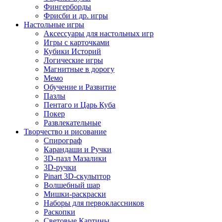
Фингерборды
Фрисби и др. игры
Настольные игры
Аксессуары для настольных игр
Игры с карточками
Кубики Историй
Логические игры
Магнитные в дорогу
Мемо
Обучение и Развитие
Пазлы
Пентаго и Царь Куба
Покер
Развлекательные
Творчество и рисование
Спирограф
Карандаши и Ручки
3D-пазл Мазалики
3D-ручки
Pinart 3D-скульптор
Волшебный шар
Мишки-раскраски
Наборы для первоклассников
Раскопки
Световые Картины