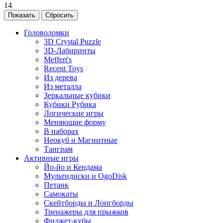
14
Головоломки
3D Crystal Puzzle
3D-Лабиринты
Meffert's
Recent Toys
Из дерева
Из металла
Зеркальные кубики
Кубики Рубика
Логические игры
Меняющие форму
В наборах
Неокуб и Магнитные
Танграм
Активные игры
Йо-йо и Кендама
Мультидиски и OgoDisk
Петанк
Самокаты
Скейтборды и Лонгборды
Тренажеры для прыжков
Фиджет-кубы