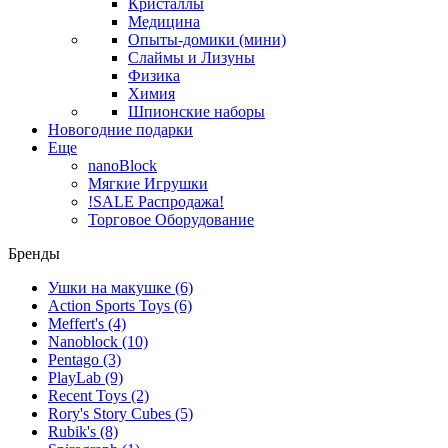
Кристаллы
Медицина
Опыты-домики (мини)
Слаймы и Лизуны
Физика
Химия
Шпионские наборы
Новогодние подарки
Еще
nanoBlock
Мягкие Игрушки
!SALE Распродажа!
Торговое Оборудование
Бренды
Ушки на макушке
(6)
Action Sports Toys
(6)
Meffert's
(4)
Nanoblock
(10)
Pentago
(3)
PlayLab
(9)
Recent Toys
(2)
Rory's Story Cubes
(5)
Rubik's
(8)