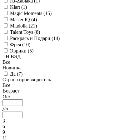
IQ-Zabiaka (
1
)
Klart (
1
)
Magic Moments (
15
)
Master IQ (
4
)
Miadolla (
21
)
Talent Toys (
8
)
Раскрась и Подари (
14
)
Фрея (
10
)
Эврики (
5
)
ТН ВЭД
Все
Новинка
Да (
7
)
Страна производитель
Все
Возраст
От
До
3
6
9
11