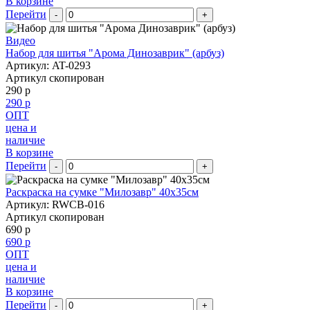
В корзине
Перейти
-
+
Видео
Набор для шитья "Арома Динозаврик" (арбуз)
Артикул: AT-0293
Артикул скопирован
290 р
290 р
ОПТ
цена и
наличие
В корзине
Перейти
-
+
Раскраска на сумке "Милозавр" 40х35см
Артикул: RWCB-016
Артикул скопирован
690 р
690 р
ОПТ
цена и
наличие
В корзине
Перейти
-
+