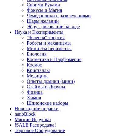
Своими Руками
Фокусы и Магия
Чемоданчики с развлечениями
Шары желаний
Эбру - рисование на воде
Наука и Эксперименты
"Зеленая" энергия
Роботы и механизмы
Мини Эксперименты
Биология
Косметика и Парфюмерия
Космос
Кристаллы
Медицина
Опыты-домики (мини)
Слаймы и Лизуны
Физика
Химия
Шпионские наборы
Новогодние подарки
nanoBlock
Мягкие Игрушки
!SALE Распродажа!
Торговое Оборудование