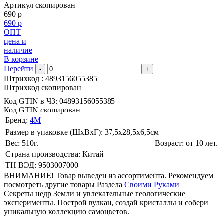
Артикул скопирован
690 р
690 р
ОПТ
цена и
наличие
В корзине
Перейти
-
+
Штрихкод :
4893156055385
Штрихкод скопирован
Код GTIN в ЧЗ:
04893156055385
Код GTIN скопирован
Бренд:
4M
Размер в упаковке (ШхВxГ): 37,5х28,5х6,5cм
Вес: 510г.
Возраст: от 10 лет.
Страна производства: Китай
ТН ВЭД: 9503007000
ВНИМАНИЕ! Товар выведен из ассортимента. Рекомендуем
посмотреть другие товары Раздела
Своими Руками
Секреты недр Земли и увлекательные геологические
эксперименты. Построй вулкан, создай кристаллы и собери
уникальную коллекцию самоцветов.