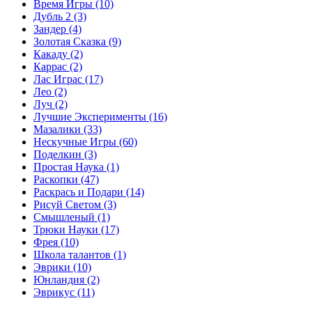
Время Игры
(10)
Дубль 2
(3)
Зандер
(4)
Золотая Сказка
(9)
Какаду
(2)
Каррас
(2)
Лас Играс
(17)
Лео
(2)
Луч
(2)
Лучшие Эксперименты
(16)
Мазалики
(33)
Нескучные Игры
(60)
Поделкин
(3)
Простая Наука
(1)
Раскопки
(47)
Раскрась и Подари
(14)
Рисуй Светом
(3)
Смышленый
(1)
Трюки Науки
(17)
Фрея
(10)
Школа талантов
(1)
Эврики
(10)
Юнландия
(2)
Эврикус
(11)