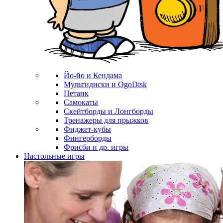
Йо-йо и Кендама
Мультидиски и OgoDisk
Петанк
Самокаты
Скейтборды и Лонгборды
Тренажеры для прыжков
Фиджет-кубы
Фингерборды
Фрисби и др. игры
Настольные игры