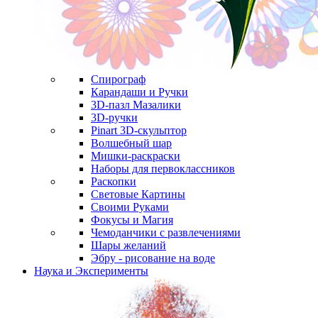
Спирограф
Карандаши и Ручки
3D-пазл Мазалики
3D-ручки
Pinart 3D-скульптор
Волшебный шар
Мишки-раскраски
Наборы для первоклассников
Раскопки
Световые Картины
Своими Руками
Фокусы и Магия
Чемоданчики с развлечениями
Шары желаний
Эбру - рисование на воде
Наука и Эксперименты