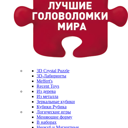
3D Crystal Puzzle
3D-Лабиринты
Meffert's
Recent Toys
Из дерева
Из металла
Зеркальные кубики
Кубики Рубика
Логические игры
Меняющие форму
В наборах
Неокуб и Магнитные