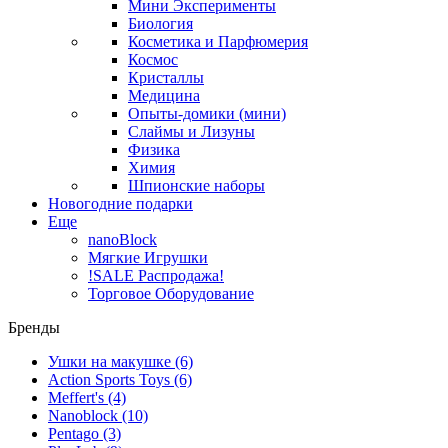
Мини Эксперименты
Биология
Косметика и Парфюмерия
Космос
Кристаллы
Медицина
Опыты-домики (мини)
Слаймы и Лизуны
Физика
Химия
Шпионские наборы
Новогодние подарки
Еще
nanoBlock
Мягкие Игрушки
!SALE Распродажа!
Торговое Оборудование
Бренды
Ушки на макушке
(6)
Action Sports Toys
(6)
Meffert's
(4)
Nanoblock
(10)
Pentago
(3)