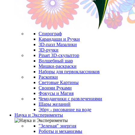
Спирограф
Карандаши и Ручки
3D-пазл Мазалики
3D-ручки
Pinart 3D-скульптор
Волшебный шар
Мишки-раскраски
Наборы для первоклассников
Раскопки
Световые Картины
Своими Руками
Фокусы и Магия
Чемоданчики с развлечениями
Шары желаний
Эбру - рисование на воде
Наука и Эксперименты
"Зеленая" энергия
Роботы и механизмы