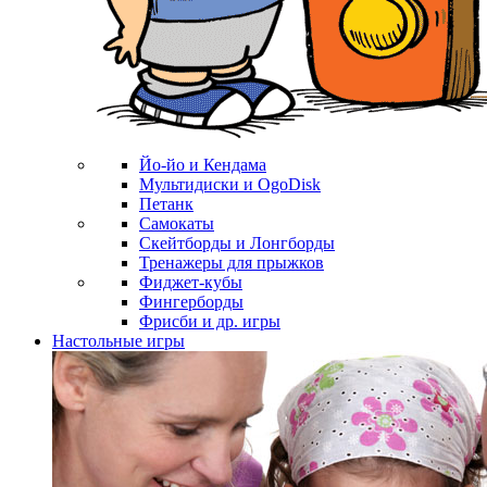
Йо-йо и Кендама
Мультидиски и OgoDisk
Петанк
Самокаты
Скейтборды и Лонгборды
Тренажеры для прыжков
Фиджет-кубы
Фингерборды
Фрисби и др. игры
Настольные игры