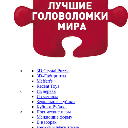
3D Crystal Puzzle
3D-Лабиринты
Meffert's
Recent Toys
Из дерева
Из металла
Зеркальные кубики
Кубики Рубика
Логические игры
Меняющие форму
В наборах
Неокуб и Магнитные