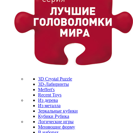
3D Crystal Puzzle
3D-Лабиринты
Meffert's
Recent Toys
Из дерева
Из металла
Зеркальные кубики
Кубики Рубика
Логические игры
Меняющие форму
В наборах