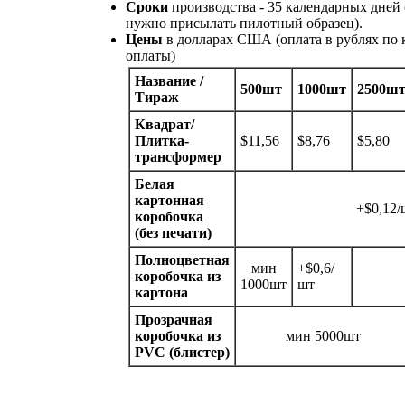
Сроки
производства - 35 календарных дней 
нужно присылать пилотный образец).
Цены
в долларах США (оплата в рублях по 
оплаты)
Название /
500шт
1000шт
2500ш
Тираж
Квадрат/
Плитка-
$11,56
$8,76
$5,80
трансформер
Белая
картонная
+$0,12/
коробочка
(без печати)
Полноцветная
мин
+$0,6/
коробочка из
1000шт
шт
картона
Прозрачная
коробочка из
мин 5000шт
PVC (блистер)