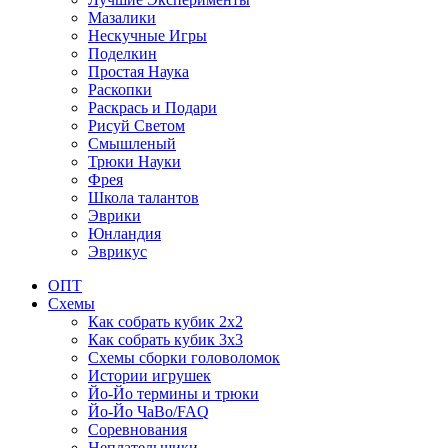
Мазалики
Нескучные Игры
Поделкин
Простая Наука
Раскопки
Раскрась и Подари
Рисуй Светом
Смышленый
Трюки Науки
Фрея
Школа талантов
Эврики
Юнландия
Эврикус
ОПТ
Схемы
Как собрать кубик 2х2
Как собрать кубик 3х3
Схемы сборки головоломок
Истории игрушек
Йо-Йо термины и трюки
Йо-Йо ЧаВо/FAQ
Соревнования
Неплательщики