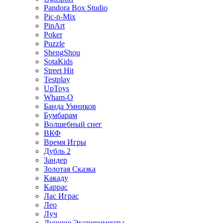
Pandora Box Studio
Pic-n-Mix
PinArt
Poker
Puzzle
ShengShou
SotaKids
Street Hit
Testplay
UpToys
Wham-O
Банда Умников
Бумбарам
Волшебный снег
ВКФ
Время Игры
Дубль 2
Зандер
Золотая Сказка
Какаду
Каррас
Лас Играс
Лео
Луч
Лучшие Эксперименты