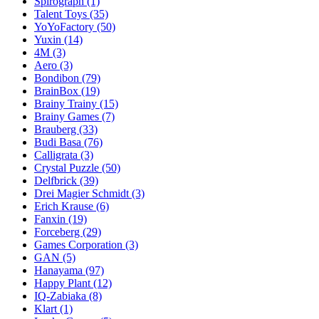
Spirograph
(1)
Talent Toys
(35)
YoYoFactory
(50)
Yuxin
(14)
4M
(3)
Aero
(3)
Bondibon
(79)
BrainBox
(19)
Brainy Trainy
(15)
Brainy Games
(7)
Brauberg
(33)
Budi Basa
(76)
Calligrata
(3)
Crystal Puzzle
(50)
Delfbrick
(39)
Drei Magier Schmidt
(3)
Erich Krause
(6)
Fanxin
(19)
Forceberg
(29)
Games Corporation
(3)
GAN
(5)
Hanayama
(97)
Happy Plant
(12)
IQ-Zabiaka
(8)
Klart
(1)