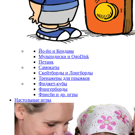
Йо-йо и Кендама
Мультидиски и OgoDisk
Петанк
Самокаты
Скейтборды и Лонгборды
Тренажеры для прыжков
Фиджет-кубы
Фингерборды
Фрисби и др. игры
Настольные игры