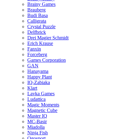
Brainy Games
Brauberg
Budi Basa
Calligrata
Crystal Puzzle
Delfbrick
Drei Magier Schmidt
Erich Krause
Fanxin
Forceberg
Games Corporation
GAN
Hanayama
Happy Plant
IQ-Zabiaka
Klart
Lavka Games
Ludattica
Magic Moments
Magnetic Cube
Master IQ
MC-Basir
Miadolla
Ninja Fish
Ogosport