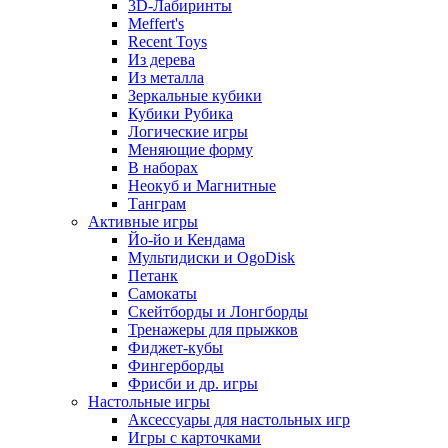
3D-Лабиринты
Meffert's
Recent Toys
Из дерева
Из металла
Зеркальные кубики
Кубики Рубика
Логические игры
Меняющие форму
В наборах
Неокуб и Магнитные
Танграм
Активные игры
Йо-йо и Кендама
Мультидиски и OgoDisk
Петанк
Самокаты
Скейтборды и Лонгборды
Тренажеры для прыжков
Фиджет-кубы
Фингерборды
Фрисби и др. игры
Настольные игры
Аксессуары для настольных игр
Игры с карточками