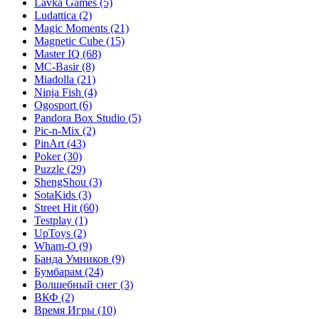
Lavka Games
(5)
Ludattica
(2)
Magic Moments
(21)
Magnetic Cube
(15)
Master IQ
(68)
MC-Basir
(8)
Miadolla
(21)
Ninja Fish
(4)
Ogosport
(6)
Pandora Box Studio
(5)
Pic-n-Mix
(2)
PinArt
(43)
Poker
(30)
Puzzle
(29)
ShengShou
(3)
SotaKids
(3)
Street Hit
(60)
Testplay
(1)
UpToys
(2)
Wham-O
(9)
Банда Умников
(9)
Бумбарам
(24)
Волшебный снег
(3)
ВКФ
(2)
Время Игры
(10)