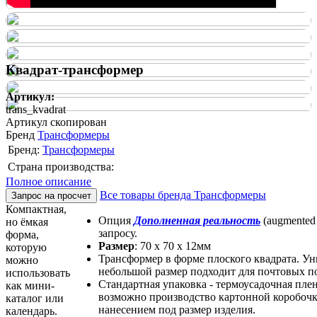
Квадрат-трансформер
Артикул:
trans_kvadrat
Артикул скопирован
Бренд
Трансформеры
Бренд:
Трансформеры
Страна производства:
Полное описание
Все товары бренда Трансформеры
Запрос на просчет
Компактная,
Опция
Дополненная реальность
(augmented r
но ёмкая
запросу.
форма,
Размер
: 70 х 70 х 12мм
которую
Трансформер в форме плоского квадрата. Ун
можно
небольшой размер подходит для почтовых п
использовать
Стандартная упаковка - термоусадочная пле
как мини-
возможно производство картонной коробоч
каталог или
нанесением под размер изделия.
календарь.