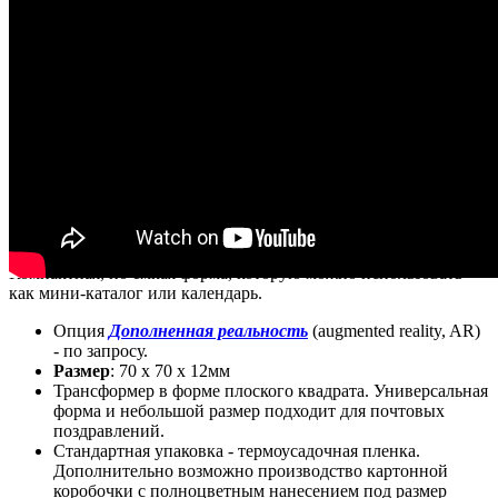
Видео
Бренд:
Трансформеры
Страна производства:
Запрос на просчет
Компактная, но ёмкая форма, которую можно использовать
как мини-каталог или календарь.
Опция
Дополненная реальность
(augmented reality, AR)
- по запросу.
Размер
: 70 х 70 х 12мм
Трансформер в форме плоского квадрата. Универсальная
форма и небольшой размер подходит для почтовых
поздравлений.
Стандартная упаковка - термоусадочная пленка.
Дополнительно возможно производство картонной
коробочки с полноцветным нанесением под размер