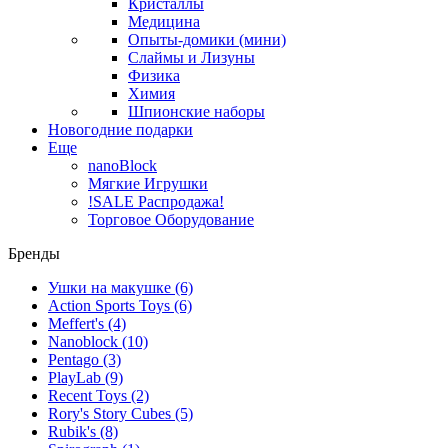
Кристаллы
Медицина
Опыты-домики (мини)
Слаймы и Лизуны
Физика
Химия
Шпионские наборы
Новогодние подарки
Еще
nanoBlock
Мягкие Игрушки
!SALE Распродажа!
Торговое Оборудование
Бренды
Ушки на макушке
(6)
Action Sports Toys
(6)
Meffert's
(4)
Nanoblock
(10)
Pentago
(3)
PlayLab
(9)
Recent Toys
(2)
Rory's Story Cubes
(5)
Rubik's
(8)