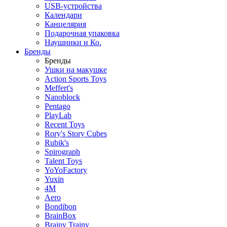
USB-устройства
Календари
Канцелярия
Подарочная упаковка
Наушники и Ко.
Бренды
Бренды
Ушки на макушке
Action Sports Toys
Meffert's
Nanoblock
Pentago
PlayLab
Recent Toys
Rory's Story Cubes
Rubik's
Spirograph
Talent Toys
YoYoFactory
Yuxin
4M
Aero
Bondibon
BrainBox
Brainy Trainy