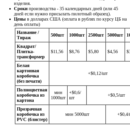
изделия.
Сроки
производства - 35 календарных дней (или 45
дней если нужно присылать пилотный образец).
Цены
в долларах США (оплата в рублях по курсу ЦБ на
день оплаты)
Название /
500шт
1000шт
2500шт
5000шт
1
Тираж
Квадрат/
Плитка-
$11,56
$8,76
$5,80
$4,56
$
трансформер
Белая
картонная
+$0,12/шт
коробочка
(без печати)
Полноцветная
мин
+$0,6/
коробочка из
+$0,5/шт
1000шт
шт
картона
Прозрачная
коробочка из
мин 5000шт
+$0,4
PVC (блистер)