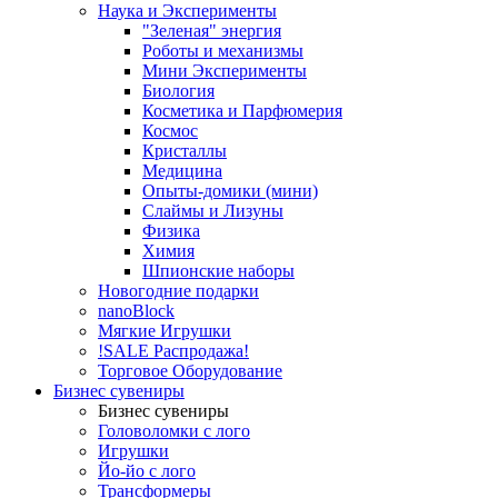
Наука и Эксперименты
"Зеленая" энергия
Роботы и механизмы
Мини Эксперименты
Биология
Косметика и Парфюмерия
Космос
Кристаллы
Медицина
Опыты-домики (мини)
Слаймы и Лизуны
Физика
Химия
Шпионские наборы
Новогодние подарки
nanoBlock
Мягкие Игрушки
!SALE Распродажа!
Торговое Оборудование
Бизнес сувениры
Бизнес сувениры
Головоломки с лого
Игрушки
Йо-йо с лого
Трансформеры