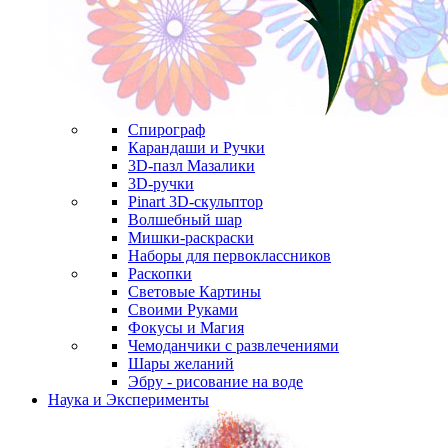
Спирограф
Карандаши и Ручки
3D-пазл Мазалики
3D-ручки
Pinart 3D-скульптор
Волшебный шар
Мишки-раскраски
Наборы для первоклассников
Раскопки
Световые Картины
Своими Руками
Фокусы и Магия
Чемоданчики с развлечениями
Шары желаний
Эбру - рисование на воде
Наука и Эксперименты