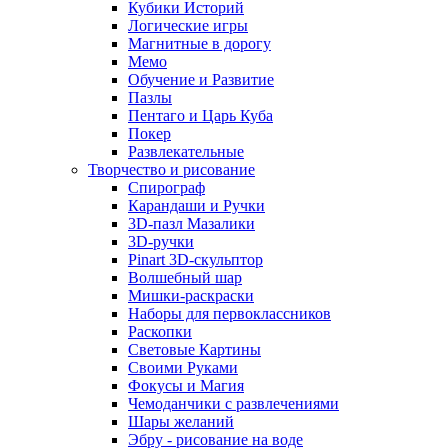
Кубики Историй
Логические игры
Магнитные в дорогу
Мемо
Обучение и Развитие
Пазлы
Пентаго и Царь Куба
Покер
Развлекательные
Творчество и рисование
Спирограф
Карандаши и Ручки
3D-пазл Мазалики
3D-ручки
Pinart 3D-скульптор
Волшебный шар
Мишки-раскраски
Наборы для первоклассников
Раскопки
Световые Картины
Своими Руками
Фокусы и Магия
Чемоданчики с развлечениями
Шары желаний
Эбру - рисование на воде