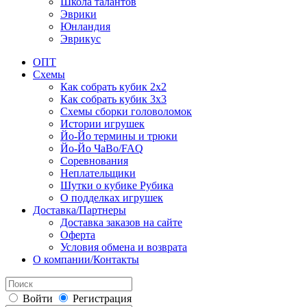
Школа талантов
Эврики
Юнландия
Эврикус
ОПТ
Схемы
Как собрать кубик 2х2
Как собрать кубик 3х3
Схемы сборки головоломок
Истории игрушек
Йо-Йо термины и трюки
Йо-Йо ЧаВо/FAQ
Соревнования
Неплательщики
Шутки о кубике Рубика
О подделках игрушек
Доставка/Партнеры
Доставка заказов на сайте
Оферта
Условия обмена и возврата
О компании/Контакты
Войти
Регистрация