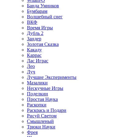
Wham-O
Банда Умников
Бумбарам
Волшебный снег
ВКФ
Время Игры
Дубль 2
Зандер
Золотая Сказка
Какаду
Каррас
Лас Играс
Лео
Луч
Лучшие Эксперименты
Мазалики
Нескучные Игры
Поделкин
Простая Наука
Раскопки
Раскрась и Подари
Рисуй Светом
Смышленый
Трюки Науки
Фрея