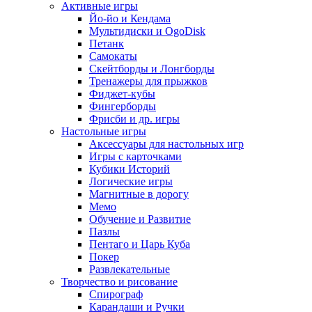
Активные игры
Йо-йо и Кендама
Мультидиски и OgoDisk
Петанк
Самокаты
Скейтборды и Лонгборды
Тренажеры для прыжков
Фиджет-кубы
Фингерборды
Фрисби и др. игры
Настольные игры
Аксессуары для настольных игр
Игры с карточками
Кубики Историй
Логические игры
Магнитные в дорогу
Мемо
Обучение и Развитие
Пазлы
Пентаго и Царь Куба
Покер
Развлекательные
Творчество и рисование
Спирограф
Карандаши и Ручки