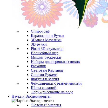
Спирограф
Карандаши и Ручки
3D-пазл Мазалики
3D-ручки
Pinart 3D-скульптор
Волшебный шар
Мишки-раскраски
Наборы для первоклассников
Раскопки
Световые Картины
Своими Руками
Фокусы и Магия
Чемоданчики с развлечениями
Шары желаний
Эбру - рисование на воде
Наука и Эксперименты
"Зеленая" энергия