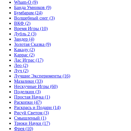
Wham-O
(9)
Банда Умников
(9)
Бумбарам
(24)
Волшебный снег
(3)
ВКФ
(2)
Время Игры
(10)
Дубль 2
(3)
Зандер
(4)
Золотая Сказка
(9)
Какаду
(2)
Каррас
(2)
Лас Играс
(17)
Лео
(2)
Луч
(2)
Лучшие Эксперименты
(16)
Мазалики
(33)
Нескучные Игры
(60)
Поделкин
(3)
Простая Наука
(1)
Раскопки
(47)
Раскрась и Подари
(14)
Рисуй Светом
(3)
Смышленый
(1)
Трюки Науки
(17)
Фрея
(10)