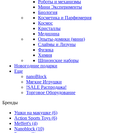
Роботы и механизмы
Мини Эксперименты
Биология
Косметика и Парфюмерия
Космос
Кристаллы
Медицина
Опыты-домики (мини)
Слаймы и Лизуны
Физика
Химия
Шпионские наборы
Новогодние подарки
Еще
nanoBlock
Мягкие Игрушки
!SALE Распродажа!
Торговое Оборудование
Бренды
Ушки на макушке
(6)
Action Sports Toys
(6)
Meffert's
(4)
Nanoblock
(10)