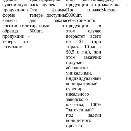
сувенирную
продукции и пр.
заказчика в
продукцию в
Эти формы
При тираже
Москве.
форме
теперь доступны
5000шт,
вашего
для заказа
себестоимость
логотипа или
тиражами от
продукции в
образца
500шт.
этом случае
продукции -
возрастет всего
теперь это
на $1 (при
возможно!
тираже 10тыс -
$0,5 и т.д.), при
этом заказчик
получает
абсолютно
уникальный,
индивидуальный
корпоративный
сувенир
идеального
заводского
качества, 100%
"заточенный"
под задачи
конкретного
проекта.