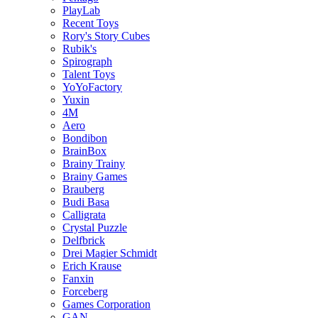
PlayLab
Recent Toys
Rory's Story Cubes
Rubik's
Spirograph
Talent Toys
YoYoFactory
Yuxin
4M
Aero
Bondibon
BrainBox
Brainy Trainy
Brainy Games
Brauberg
Budi Basa
Calligrata
Crystal Puzzle
Delfbrick
Drei Magier Schmidt
Erich Krause
Fanxin
Forceberg
Games Corporation
GAN