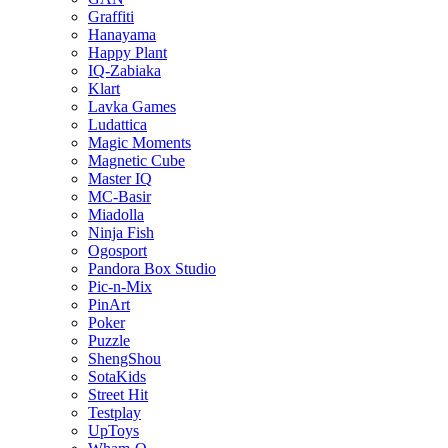
Graffiti
Hanayama
Happy Plant
IQ-Zabiaka
Klart
Lavka Games
Ludattica
Magic Moments
Magnetic Cube
Master IQ
MC-Basir
Miadolla
Ninja Fish
Ogosport
Pandora Box Studio
Pic-n-Mix
PinArt
Poker
Puzzle
ShengShou
SotaKids
Street Hit
Testplay
UpToys