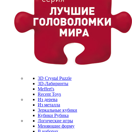
3D Crystal Puzzle
3D-Лабиринты
Meffert's
Recent Toys
Из дерева
Из металла
Зеркальные кубики
Кубики Рубика
Логические игры
Меняющие форму
В наборах