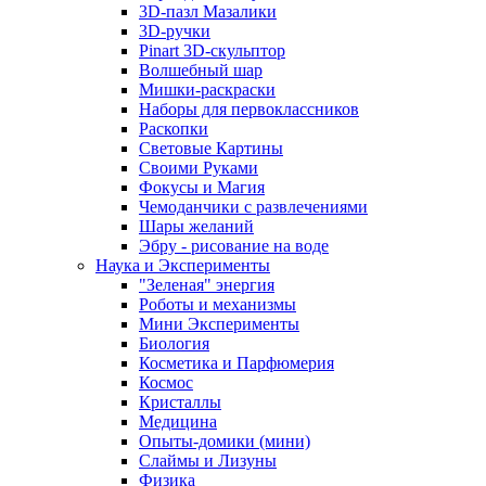
3D-пазл Мазалики
3D-ручки
Pinart 3D-скульптор
Волшебный шар
Мишки-раскраски
Наборы для первоклассников
Раскопки
Световые Картины
Своими Руками
Фокусы и Магия
Чемоданчики с развлечениями
Шары желаний
Эбру - рисование на воде
Наука и Эксперименты
"Зеленая" энергия
Роботы и механизмы
Мини Эксперименты
Биология
Косметика и Парфюмерия
Космос
Кристаллы
Медицина
Опыты-домики (мини)
Слаймы и Лизуны
Физика