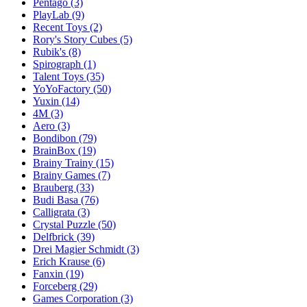
Pentago
(3)
PlayLab
(9)
Recent Toys
(2)
Rory's Story Cubes
(5)
Rubik's
(8)
Spirograph
(1)
Talent Toys
(35)
YoYoFactory
(50)
Yuxin
(14)
4M
(3)
Aero
(3)
Bondibon
(79)
BrainBox
(19)
Brainy Trainy
(15)
Brainy Games
(7)
Brauberg
(33)
Budi Basa
(76)
Calligrata
(3)
Crystal Puzzle
(50)
Delfbrick
(39)
Drei Magier Schmidt
(3)
Erich Krause
(6)
Fanxin
(19)
Forceberg
(29)
Games Corporation
(3)