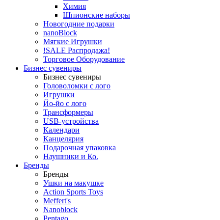
Химия
Шпионские наборы
Новогодние подарки
nanoBlock
Мягкие Игрушки
!SALE Распродажа!
Торговое Оборудование
Бизнес сувениры
Бизнес сувениры
Головоломки с лого
Игрушки
Йо-йо с лого
Трансформеры
USB-устройства
Календари
Канцелярия
Подарочная упаковка
Наушники и Ко.
Бренды
Бренды
Ушки на макушке
Action Sports Toys
Meffert's
Nanoblock
Pentago