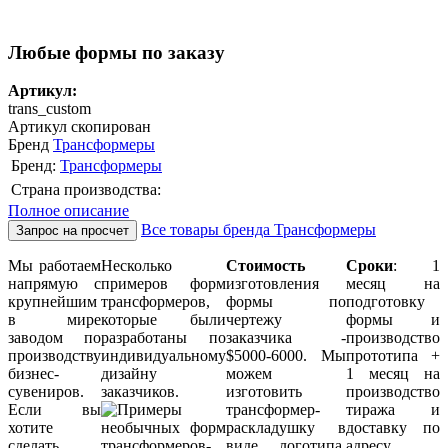
Любые формы по заказу
Артикул:
trans_custom
Артикул скопирован
Бренд
Трансформеры
Бренд:
Трансформеры
Страна производства:
Полное описание
Все товары бренда Трансформеры
Запрос на просчет
Мы работаем
Несколько
Стоимость
Сроки
: 1
напрямую с
примеров форм
изготовления
месяц на
крупнейшим
трансформеров,
формы по
подготовку
в мире
которые были
чертежу
формы и
заводом по
разработаны по
заказчика -
производство
производству
индивидуальному
$5000-6000. Мы
прототипа +
бизнес-
дизайну
можем
1 месяц на
сувениров.
заказчиков.
изготовить
производство
Если вы
трансформер-
тиража и
хотите
раскладушку в
доставку по
сделать
виде логотипа,
адресу