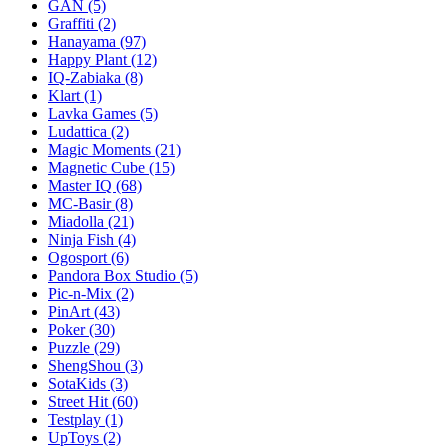
GAN
(5)
Graffiti
(2)
Hanayama
(97)
Happy Plant
(12)
IQ-Zabiaka
(8)
Klart
(1)
Lavka Games
(5)
Ludattica
(2)
Magic Moments
(21)
Magnetic Cube
(15)
Master IQ
(68)
MC-Basir
(8)
Miadolla
(21)
Ninja Fish
(4)
Ogosport
(6)
Pandora Box Studio
(5)
Pic-n-Mix
(2)
PinArt
(43)
Poker
(30)
Puzzle
(29)
ShengShou
(3)
SotaKids
(3)
Street Hit
(60)
Testplay
(1)
UpToys
(2)