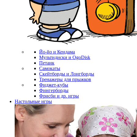
Йо-йо и Кендама
Мультидиски и OgoDisk
Петанк
Самокаты
Скейтборды и Лонгборды
Тренажеры для прыжков
Фиджет-кубы
Фингерборды
Фрисби и др. игры
Настольные игры