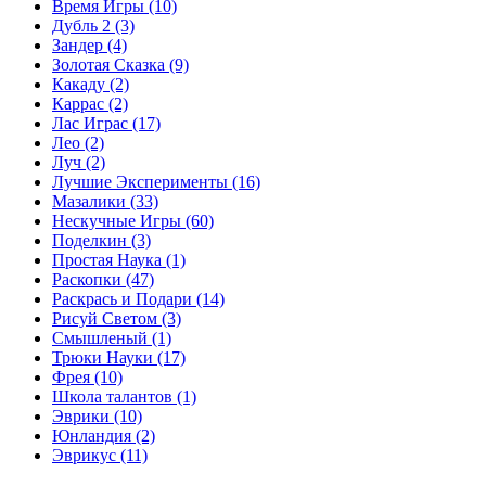
Время Игры
(10)
Дубль 2
(3)
Зандер
(4)
Золотая Сказка
(9)
Какаду
(2)
Каррас
(2)
Лас Играс
(17)
Лео
(2)
Луч
(2)
Лучшие Эксперименты
(16)
Мазалики
(33)
Нескучные Игры
(60)
Поделкин
(3)
Простая Наука
(1)
Раскопки
(47)
Раскрась и Подари
(14)
Рисуй Светом
(3)
Смышленый
(1)
Трюки Науки
(17)
Фрея
(10)
Школа талантов
(1)
Эврики
(10)
Юнландия
(2)
Эврикус
(11)