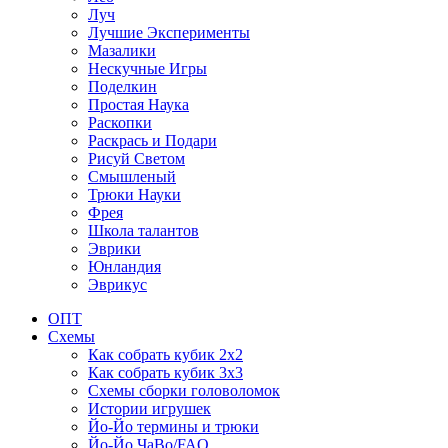
Луч
Лучшие Эксперименты
Мазалики
Нескучные Игры
Поделкин
Простая Наука
Раскопки
Раскрась и Подари
Рисуй Светом
Смышленый
Трюки Науки
Фрея
Школа талантов
Эврики
Юнландия
Эврикус
ОПТ
Схемы
Как собрать кубик 2х2
Как собрать кубик 3х3
Схемы сборки головоломок
Истории игрушек
Йо-Йо термины и трюки
Йо-Йо ЧаВо/FAQ