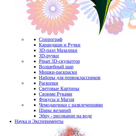
Спирограф
Карандаши и Ручки
3D-пазл Мазалики
3D-ручки
Pinart 3D-скульптор
Волшебный шар
Мишки-раскраски
Наборы для первоклассников
Раскопки
Световые Картины
Своими Руками
Фокусы и Магия
Чемоданчики с развлечениями
Шары желаний
Эбру - рисование на воде
Наука и Эксперименты