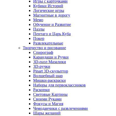
Игры с карточками
Кубики Историй
Логические игры
Магнитные в дорогу
Мемо
Обучение и Развитие
Пазлы
Пентаго и Царь Куба
Покер
Развлекательные
Творчество и рисование
Спирограф
Карандаши и Ручки
3D-пазл Мазалики
3D-ручки
Pinart 3D-скульптор
Волшебный шар
Мишки-раскраски
Наборы для первоклассников
Раскопки
Световые Картины
Своими Руками
Фокусы и Магия
Чемоданчики с развлечениями
Шары желаний