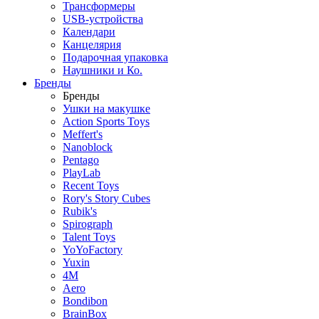
Трансформеры
USB-устройства
Календари
Канцелярия
Подарочная упаковка
Наушники и Ко.
Бренды
Бренды
Ушки на макушке
Action Sports Toys
Meffert's
Nanoblock
Pentago
PlayLab
Recent Toys
Rory's Story Cubes
Rubik's
Spirograph
Talent Toys
YoYoFactory
Yuxin
4M
Aero
Bondibon
BrainBox