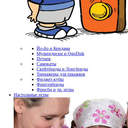
Йо-йо и Кендама
Мультидиски и OgoDisk
Петанк
Самокаты
Скейтборды и Лонгборды
Тренажеры для прыжков
Фиджет-кубы
Фингерборды
Фрисби и др. игры
Настольные игры