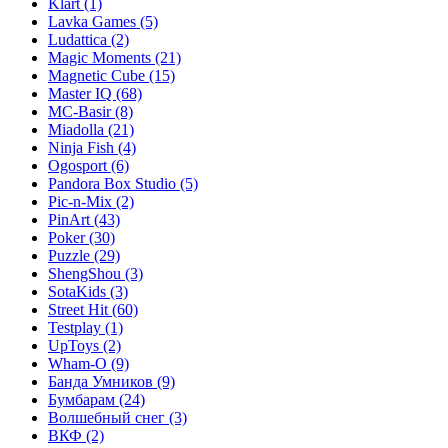
Klart
(1)
Lavka Games
(5)
Ludattica
(2)
Magic Moments
(21)
Magnetic Cube
(15)
Master IQ
(68)
MC-Basir
(8)
Miadolla
(21)
Ninja Fish
(4)
Ogosport
(6)
Pandora Box Studio
(5)
Pic-n-Mix
(2)
PinArt
(43)
Poker
(30)
Puzzle
(29)
ShengShou
(3)
SotaKids
(3)
Street Hit
(60)
Testplay
(1)
UpToys
(2)
Wham-O
(9)
Банда Умников
(9)
Бумбарам
(24)
Волшебный снег
(3)
ВКФ
(2)