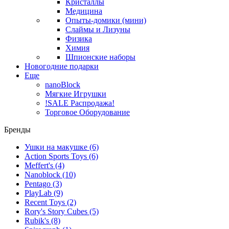
Кристаллы
Медицина
Опыты-домики (мини)
Слаймы и Лизуны
Физика
Химия
Шпионские наборы
Новогодние подарки
Еще
nanoBlock
Мягкие Игрушки
!SALE Распродажа!
Торговое Оборудование
Бренды
Ушки на макушке
(6)
Action Sports Toys
(6)
Meffert's
(4)
Nanoblock
(10)
Pentago
(3)
PlayLab
(9)
Recent Toys
(2)
Rory's Story Cubes
(5)
Rubik's
(8)