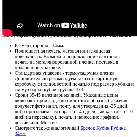
Видео
Бренд:
Головоломки с лого
Страна производства: Китай
Запрос на просчет
Мини-версия кубика Рубика 3х3. Брендирование - наклейки.
Размер стороны - 34мм.
Полноцветная печать, матовая или глянцевая
поверхность. Возможно использование пантонов,
печать на металлизированной пленке, поставка в
подарочной упаковке.
Стандартная упаковка - термоусадочная пленка.
Дополнительно рекомендуем заказать картонную
коробочку с полноцветной печатью под размер кубика и
схему сборки кубика рубика 3х3.
Сроки 35-45 календарных дней. Указанные цены
включают производство пилотного образца (заказчик
получает фото на эл. почту для утверждения -35 дней,
либо присылаем сам образец - 45 дней, так как где-то 10
дней на пересылку), печать и нанесение графики,
доставка по Москве.
Смотрите так же аналогичный
Брелок Кубик Рубика
34мм