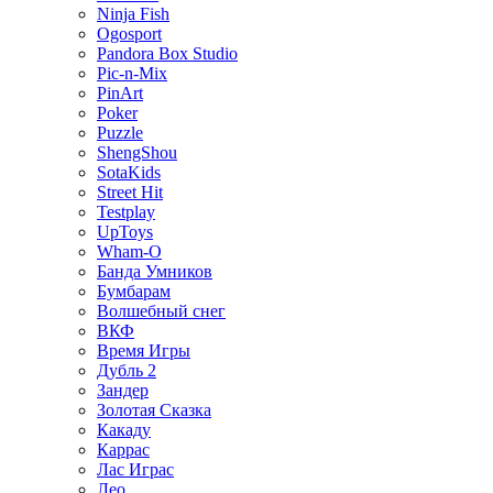
Ninja Fish
Ogosport
Pandora Box Studio
Pic-n-Mix
PinArt
Poker
Puzzle
ShengShou
SotaKids
Street Hit
Testplay
UpToys
Wham-O
Банда Умников
Бумбарам
Волшебный снег
ВКФ
Время Игры
Дубль 2
Зандер
Золотая Сказка
Какаду
Каррас
Лас Играс
Лео