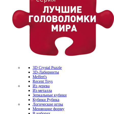
3D Crystal Puzzle
3D-Лабиринты
Meffert's
Recent Toys
Из дерева
Из металла
Зеркальные кубики
Кубики Рубика
Логические игры
Меняющие форму
В наборах