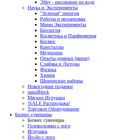
Эбру - рисование на воде
Наука и Эксперименты
"Зеленая" энергия
Роботы и механизмы
Мини Эксперименты
Биология
Косметика и Парфюмерия
Космос
Кристаллы
Медицина
Опыты-домики (мини)
Слаймы и Лизуны
Физика
Химия
Шпионские наборы
Новогодние подарки
nanoBlock
Мягкие Игрушки
!SALE Распродажа!
Торговое Оборудование
Бизнес сувениры
Бизнес сувениры
Головоломки с лого
Игрушки
Йо-йо с лого