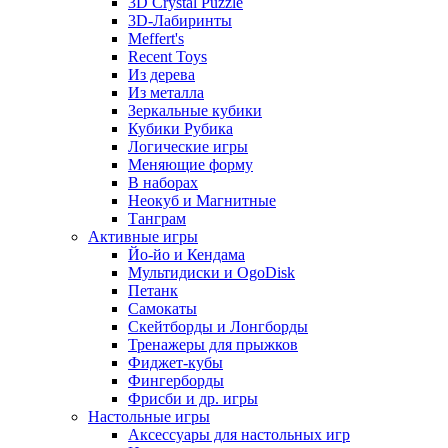
3D Crystal Puzzle
3D-Лабиринты
Meffert's
Recent Toys
Из дерева
Из металла
Зеркальные кубики
Кубики Рубика
Логические игры
Меняющие форму
В наборах
Неокуб и Магнитные
Танграм
Активные игры
Йо-йо и Кендама
Мультидиски и OgoDisk
Петанк
Самокаты
Скейтборды и Лонгборды
Тренажеры для прыжков
Фиджет-кубы
Фингерборды
Фрисби и др. игры
Настольные игры
Аксессуары для настольных игр