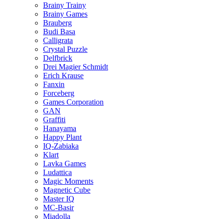
Brainy Trainy
Brainy Games
Brauberg
Budi Basa
Calligrata
Crystal Puzzle
Delfbrick
Drei Magier Schmidt
Erich Krause
Fanxin
Forceberg
Games Corporation
GAN
Graffiti
Hanayama
Happy Plant
IQ-Zabiaka
Klart
Lavka Games
Ludattica
Magic Moments
Magnetic Cube
Master IQ
MC-Basir
Miadolla