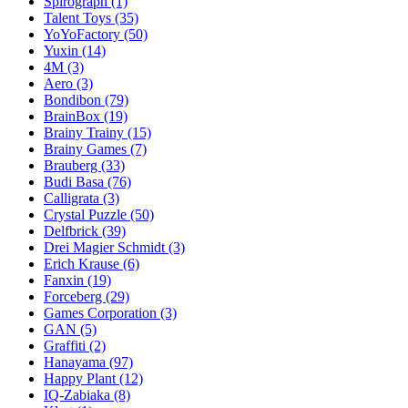
Spirograph
(1)
Talent Toys
(35)
YoYoFactory
(50)
Yuxin
(14)
4M
(3)
Aero
(3)
Bondibon
(79)
BrainBox
(19)
Brainy Trainy
(15)
Brainy Games
(7)
Brauberg
(33)
Budi Basa
(76)
Calligrata
(3)
Crystal Puzzle
(50)
Delfbrick
(39)
Drei Magier Schmidt
(3)
Erich Krause
(6)
Fanxin
(19)
Forceberg
(29)
Games Corporation
(3)
GAN
(5)
Graffiti
(2)
Hanayama
(97)
Happy Plant
(12)
IQ-Zabiaka
(8)