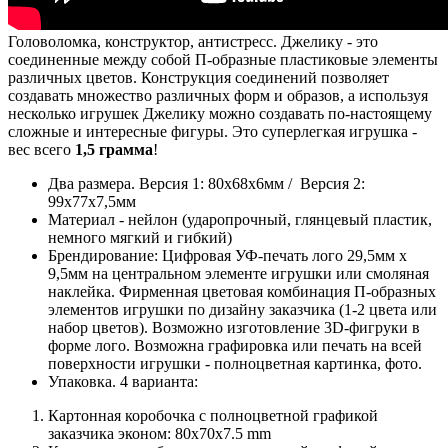
Запрос на просчет
Головоломка, конструктор, антистресс. Джелику - это
соединенные между собой П-образные пластиковые элементы
различных цветов. Конструкция соединений позволяет
создавать множество различных форм и образов, а используя
несколько игрушек Джелику можно создавать по-настоящему
сложные и интересные фигуры. Это суперлегкая игрушка -
вес всего
1,5 грамма
!
Два размера. Версия 1: 80x68х6мм / Версия 2:
99x77х7,5мм
Материал - нейлон (ударопрочный, глянцевый пластик,
немного мягкий и гибкий)
Брендирование: Цифровая УФ-печать лого 29,5мм x
9,5мм на центральном элементе игрушки или смоляная
наклейка. Фирменная цветовая комбинация П-образных
элементов игрушки по дизайну заказчика (1-2 цвета или
набор цветов). Возможно изготовление 3D-фигруки в
форме лого. Возможна графировка или печать на всей
поверхности игрушки - полноцветная картинка, фото.
Упаковка. 4 варианта:
Картонная коробочка с полноцветной графикой
заказчика эконом: 80x70x7.5 mm