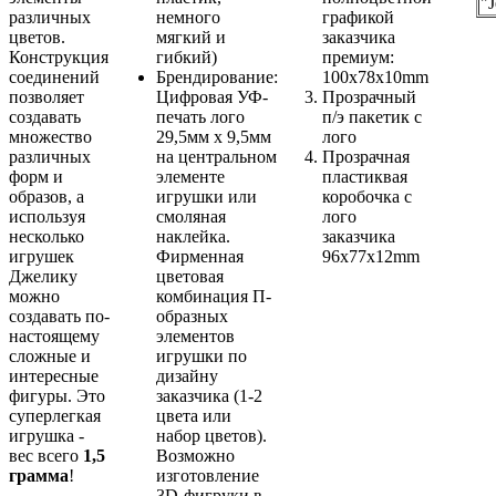
"J
различных
немного
графикой
цветов.
мягкий и
заказчика
Конструкция
гибкий)
премиум:
соединений
Брендирование:
100x78x10mm
позволяет
Цифровая УФ-
Прозрачный
создавать
печать лого
п/э пакетик с
множество
29,5мм x 9,5мм
лого
различных
на центральном
Прозрачная
форм и
элементе
пластиквая
образов, а
игрушки или
коробочка с
используя
смоляная
лого
несколько
наклейка.
заказчика
игрушек
Фирменная
96x77x12mm
Джелику
цветовая
можно
комбинация П-
создавать по-
образных
настоящему
элементов
сложные и
игрушки по
интересные
дизайну
фигуры. Это
заказчика (1-2
суперлегкая
цвета или
игрушка -
набор цветов).
вес всего
1,5
Возможно
грамма
!
изготовление
3D-фигруки в