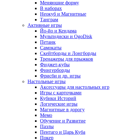
Меняющие форму
В наборах
Неокуб и Магнитные
Танграм
Активные игры
Йо-йо и Кендама
Мультидиски и OgoDisk
Петанк
Самокаты
Скейтборды и Лонгборды
Тренажеры для прыжков
Фиджет-кубы
Фингерборды
Фрисби и др. игры
Настольные игры
Аксессуары для настольных игр
Игры с карточками
Кубики Историй
Логические игры
Магнитные в дорогу
Мемо
Обучение и Развитие
Пазлы
Пентаго и Царь Куба
Покер