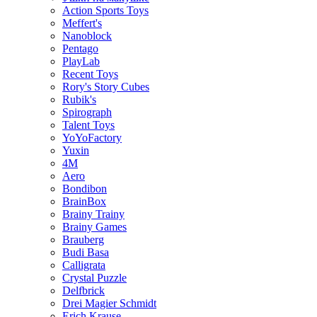
Action Sports Toys
Meffert's
Nanoblock
Pentago
PlayLab
Recent Toys
Rory's Story Cubes
Rubik's
Spirograph
Talent Toys
YoYoFactory
Yuxin
4M
Aero
Bondibon
BrainBox
Brainy Trainy
Brainy Games
Brauberg
Budi Basa
Calligrata
Crystal Puzzle
Delfbrick
Drei Magier Schmidt
Erich Krause