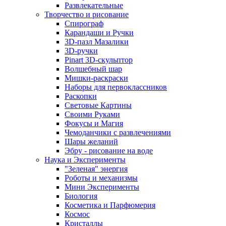
Развлекательные
Творчество и рисование
Спирограф
Карандаши и Ручки
3D-пазл Мазалики
3D-ручки
Pinart 3D-скульптор
Волшебный шар
Мишки-раскраски
Наборы для первоклассников
Раскопки
Световые Картины
Своими Руками
Фокусы и Магия
Чемоданчики с развлечениями
Шары желаний
Эбру - рисование на воде
Наука и Эксперименты
"Зеленая" энергия
Роботы и механизмы
Мини Эксперименты
Биология
Косметика и Парфюмерия
Космос
Кристаллы