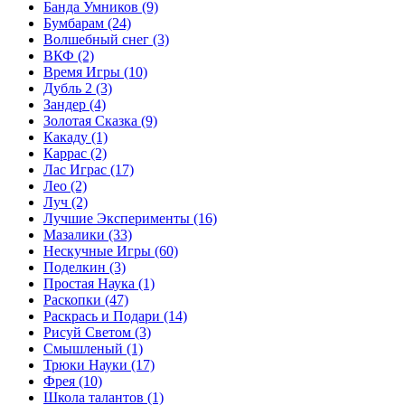
Банда Умников
(9)
Бумбарам
(24)
Волшебный снег
(3)
ВКФ
(2)
Время Игры
(10)
Дубль 2
(3)
Зандер
(4)
Золотая Сказка
(9)
Какаду
(1)
Каррас
(2)
Лас Играс
(17)
Лео
(2)
Луч
(2)
Лучшие Эксперименты
(16)
Мазалики
(33)
Нескучные Игры
(60)
Поделкин
(3)
Простая Наука
(1)
Раскопки
(47)
Раскрась и Подари
(14)
Рисуй Светом
(3)
Смышленый
(1)
Трюки Науки
(17)
Фрея
(10)
Школа талантов
(1)