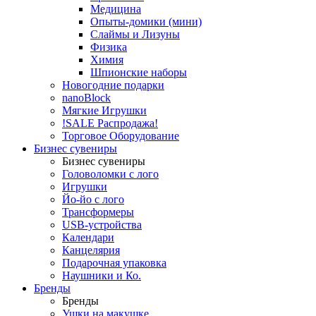
Медицина
Опыты-домики (мини)
Слаймы и Лизуны
Физика
Химия
Шпионские наборы
Новогодние подарки
nanoBlock
Мягкие Игрушки
!SALE Распродажа!
Торговое Оборудование
Бизнес сувениры
Бизнес сувениры
Головоломки с лого
Игрушки
Йо-йо с лого
Трансформеры
USB-устройства
Календари
Канцелярия
Подарочная упаковка
Наушники и Ко.
Бренды
Бренды
Ушки на макушке