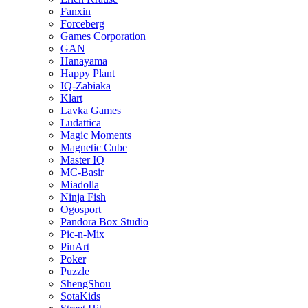
Fanxin
Forceberg
Games Corporation
GAN
Hanayama
Happy Plant
IQ-Zabiaka
Klart
Lavka Games
Ludattica
Magic Moments
Magnetic Cube
Master IQ
MC-Basir
Miadolla
Ninja Fish
Ogosport
Pandora Box Studio
Pic-n-Mix
PinArt
Poker
Puzzle
ShengShou
SotaKids