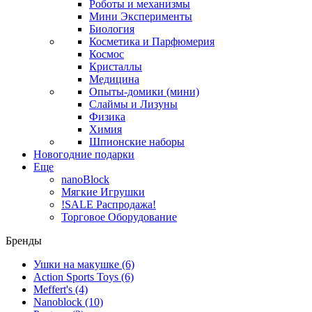
Роботы и механизмы
Мини Эксперименты
Биология
Косметика и Парфюмерия
Космос
Кристаллы
Медицина
Опыты-домики (мини)
Слаймы и Лизуны
Физика
Химия
Шпионские наборы
Новогодние подарки
Еще
nanoBlock
Мягкие Игрушки
!SALE Распродажа!
Торговое Оборудование
Бренды
Ушки на макушке
(6)
Action Sports Toys
(6)
Meffert's
(4)
Nanoblock
(10)