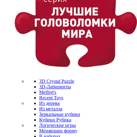
3D Crystal Puzzle
3D-Лабиринты
Meffert's
Recent Toys
Из дерева
Из металла
Зеркальные кубики
Кубики Рубика
Логические игры
Меняющие форму
В наборах