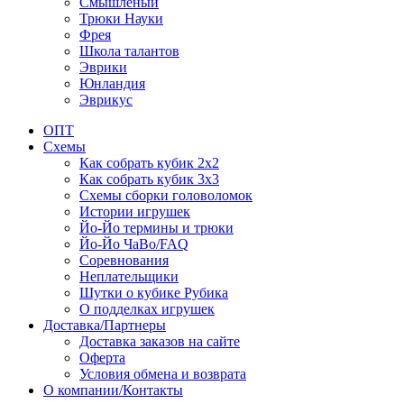
Смышленый
Трюки Науки
Фрея
Школа талантов
Эврики
Юнландия
Эврикус
ОПТ
Схемы
Как собрать кубик 2х2
Как собрать кубик 3х3
Схемы сборки головоломок
Истории игрушек
Йо-Йо термины и трюки
Йо-Йо ЧаВо/FAQ
Соревнования
Неплательщики
Шутки о кубике Рубика
О подделках игрушек
Доставка/Партнеры
Доставка заказов на сайте
Оферта
Условия обмена и возврата
О компании/Контакты