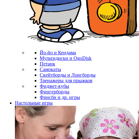
Йо-йо и Кендама
Мультидиски и OgoDisk
Петанк
Самокаты
Скейтборды и Лонгборды
Тренажеры для прыжков
Фиджет-кубы
Фингерборды
Фрисби и др. игры
Настольные игры