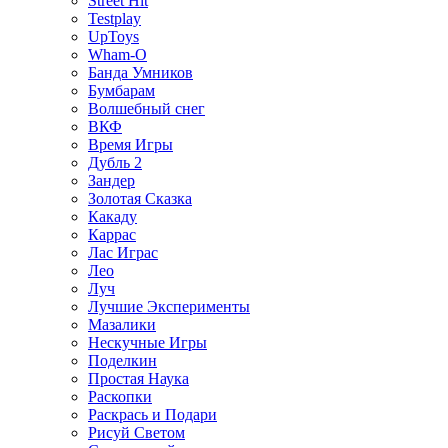
Street Hit
Testplay
UpToys
Wham-O
Банда Умников
Бумбарам
Волшебный снег
ВКФ
Время Игры
Дубль 2
Зандер
Золотая Сказка
Какаду
Каррас
Лас Играс
Лео
Луч
Лучшие Эксперименты
Мазалики
Нескучные Игры
Поделкин
Простая Наука
Раскопки
Раскрась и Подари
Рисуй Светом