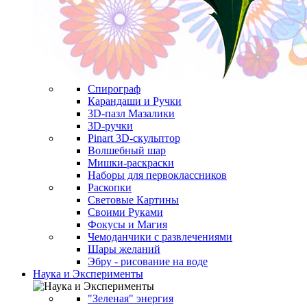
Спирограф
Карандаши и Ручки
3D-пазл Мазалики
3D-ручки
Pinart 3D-скульптор
Волшебный шар
Мишки-раскраски
Наборы для первоклассников
Раскопки
Световые Картины
Своими Руками
Фокусы и Магия
Чемоданчики с развлечениями
Шары желаний
Эбру - рисование на воде
Наука и Эксперименты
"Зеленая" энергия