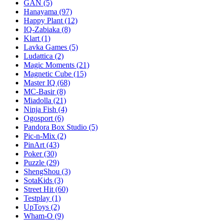
GAN
(5)
Hanayama
(97)
Happy Plant
(12)
IQ-Zabiaka
(8)
Klart
(1)
Lavka Games
(5)
Ludattica
(2)
Magic Moments
(21)
Magnetic Cube
(15)
Master IQ
(68)
MC-Basir
(8)
Miadolla
(21)
Ninja Fish
(4)
Ogosport
(6)
Pandora Box Studio
(5)
Pic-n-Mix
(2)
PinArt
(43)
Poker
(30)
Puzzle
(29)
ShengShou
(3)
SotaKids
(3)
Street Hit
(60)
Testplay
(1)
UpToys
(2)
Wham-O
(9)