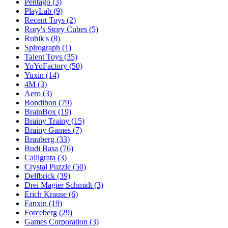
Pentago
(3)
PlayLab
(9)
Recent Toys
(2)
Rory's Story Cubes
(5)
Rubik's
(8)
Spirograph
(1)
Talent Toys
(35)
YoYoFactory
(50)
Yuxin
(14)
4M
(3)
Aero
(3)
Bondibon
(79)
BrainBox
(19)
Brainy Trainy
(15)
Brainy Games
(7)
Brauberg
(33)
Budi Basa
(76)
Calligrata
(3)
Crystal Puzzle
(50)
Delfbrick
(39)
Drei Magier Schmidt
(3)
Erich Krause
(6)
Fanxin
(19)
Forceberg
(29)
Games Corporation
(3)