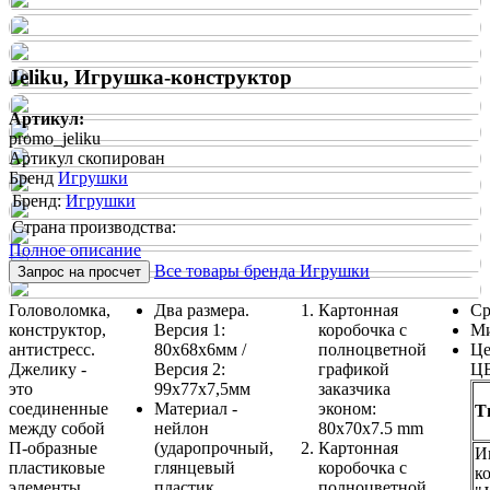
Jeliku, Игрушка-конструктор
Артикул:
promo_jeliku
Артикул скопирован
Бренд
Игрушки
Бренд:
Игрушки
Страна производства:
Полное описание
Все товары бренда Игрушки
Запрос на просчет
Головоломка,
Два размера.
Картонная
Ср
конструктор,
Версия 1:
коробочка с
Ми
антистресс.
80x68х6мм /
полноцветной
Це
Джелику -
Версия 2:
графикой
ЦБ
это
99x77х7,5мм
заказчика
соединенные
Материал -
эконом:
Т
между собой
нейлон
80x70x7.5 mm
П-образные
(ударопрочный,
Картонная
И
пластиковые
глянцевый
коробочка с
к
элементы
пластик,
полноцветной