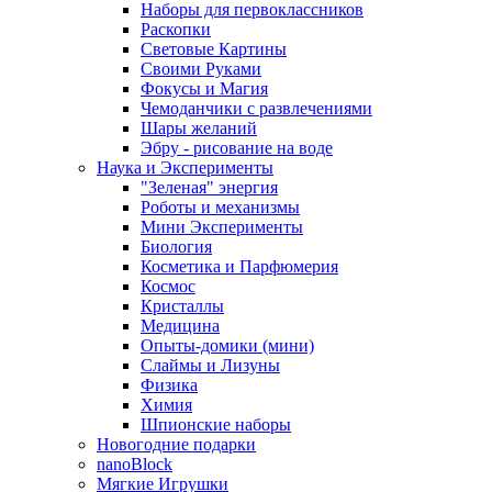
Наборы для первоклассников
Раскопки
Световые Картины
Своими Руками
Фокусы и Магия
Чемоданчики с развлечениями
Шары желаний
Эбру - рисование на воде
Наука и Эксперименты
"Зеленая" энергия
Роботы и механизмы
Мини Эксперименты
Биология
Косметика и Парфюмерия
Космос
Кристаллы
Медицина
Опыты-домики (мини)
Слаймы и Лизуны
Физика
Химия
Шпионские наборы
Новогодние подарки
nanoBlock
Мягкие Игрушки