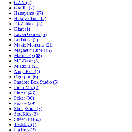
GAN
(5)
Graffiti
(2)
Hanayama
(97)
Happy Plant
(12)
IQ-Zabiaka
(8)
Klart
(1)
Lavka Games
(5)
Ludattica
(2)
Magic Moments
(21)
Magnetic Cube
(15)
Master IQ
(68)
MC-Basir
(8)
Miadolla
(21)
Ninja Fish
(4)
Ogosport
(6)
Pandora Box Studio
(5)
Pic-n-Mix
(2)
PinArt
(43)
Poker
(30)
Puzzle
(29)
ShengShou
(3)
SotaKids
(3)
Street Hit
(60)
Testplay
(1)
UpToys
(2)