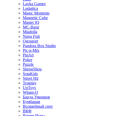
Lavka Games
Ludattica
Magic Moments
Magnetic Cube
Master IQ
MC-Basir
Miadolla
Ninja Fish
Ogosport
Pandora Box Studio
Pic-n-Mix
PinArt
Poker
Puzzle
ShengShou
SotaKids
Street Hit
Testplay
UpToys
Wham-O
Банда Умников
Бумбарам
Волшебный снег
ВКФ
Время Игры