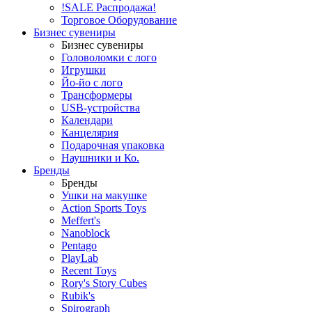
!SALE Распродажа!
Торговое Оборудование
Бизнес сувениры
Бизнес сувениры
Головоломки с лого
Игрушки
Йо-йо с лого
Трансформеры
USB-устройства
Календари
Канцелярия
Подарочная упаковка
Наушники и Ко.
Бренды
Бренды
Ушки на макушке
Action Sports Toys
Meffert's
Nanoblock
Pentago
PlayLab
Recent Toys
Rory's Story Cubes
Rubik's
Spirograph