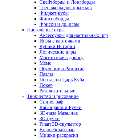
Скейтборды и Лонгборды
Тренажеры для прыжков
Фиджет-кубы
Фингерборды
Фрисби и др. игры
Настольные игры
Аксессуары для настольных игр
Игры с карточками
Кубики Историй
Логические игры
Магнитные в дорогу
Мемо
Обучение и Развитие
Пазлы
Пентаго и Царь Куба
Покер
Развлекательные
Творчество и рисование
Спирограф
Карандаши и Ручки
3D-пазл Мазалики
3D-ручки
Pinart 3D-скульптор
Волшебный шар
Мишки-раскраски