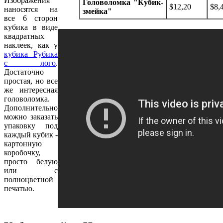
Изображения
Головоломка "Кубик-
$12,20
$8,
наносятся на
змейка"
все 6 сторон
кубика в виде
квадратных
наклеек, как у
кубика Рубика
с лого
.
Достаточно
простая, но все
же интересная
головоломка.
Дополнительно
можно заказать
упаковку под
каждый кубик -
картонную
коробочку,
просто белую
или с
полноцветной
печатью.