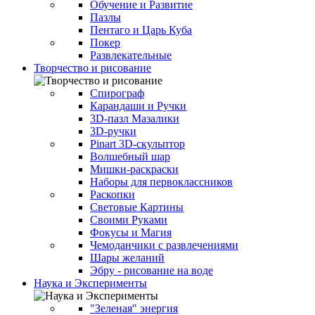
Обучение и Развитие
Пазлы
Пентаго и Царь Куба
Покер
Развлекательные
Творчество и рисование
Спирограф
Карандаши и Ручки
3D-пазл Мазалики
3D-ручки
Pinart 3D-скульптор
Волшебный шар
Мишки-раскраски
Наборы для первоклассников
Раскопки
Световые Картины
Своими Руками
Фокусы и Магия
Чемоданчики с развлечениями
Шары желаний
Эбру - рисование на воде
Наука и Эксперименты
"Зеленая" энергия