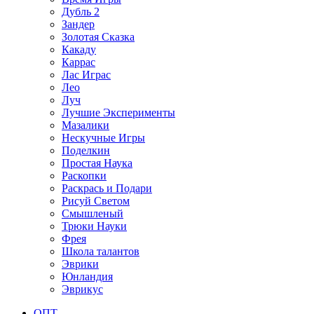
Дубль 2
Зандер
Золотая Сказка
Какаду
Каррас
Лас Играс
Лео
Луч
Лучшие Эксперименты
Мазалики
Нескучные Игры
Поделкин
Простая Наука
Раскопки
Раскрась и Подари
Рисуй Светом
Смышленый
Трюки Науки
Фрея
Школа талантов
Эврики
Юнландия
Эврикус
ОПТ