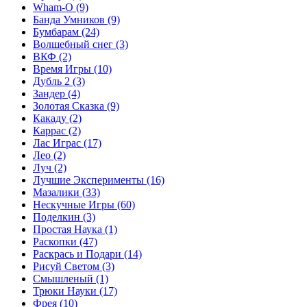
Wham-O
(9)
Банда Умников
(9)
Бумбарам
(24)
Волшебный снег
(3)
ВКФ
(2)
Время Игры
(10)
Дубль 2
(3)
Зандер
(4)
Золотая Сказка
(9)
Какаду
(2)
Каррас
(2)
Лас Играс
(17)
Лео
(2)
Луч
(2)
Лучшие Эксперименты
(16)
Мазалики
(33)
Нескучные Игры
(60)
Поделкин
(3)
Простая Наука
(1)
Раскопки
(47)
Раскрась и Подари
(14)
Рисуй Светом
(3)
Смышленый
(1)
Трюки Науки
(17)
Фрея
(10)