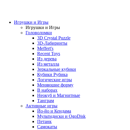
Игрушки и Игры
Игрушки и Игры
Головоломки
3D Crystal Puzzle
3D-Лабиринты
Meffert's
Recent Toys
Из дерева
Из металла
Зеркальные кубики
Кубики Рубика
Логические игры
Меняющие форму
В наборах
Неокуб и Магнитные
Танграм
Активные игры
Йо-йо и Кендама
Мультидиски и OgoDisk
Петанк
Самокаты