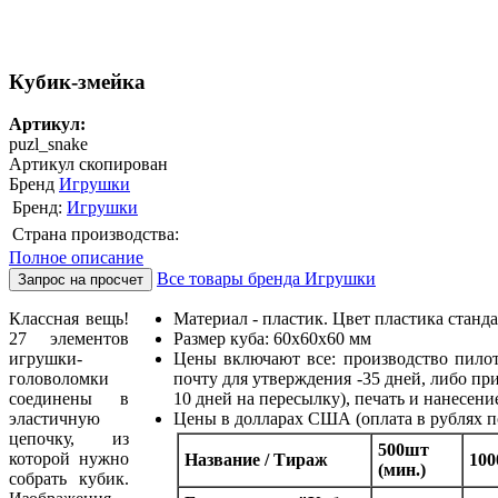
Кубик-змейка
Артикул:
puzl_snake
Артикул скопирован
Бренд
Игрушки
Бренд:
Игрушки
Страна производства:
Полное описание
Все товары бренда Игрушки
Запрос на просчет
Классная вещь!
Материал - пластик. Цвет пластика станд
27 элементов
Размер куба: 60х60х60 мм
игрушки-
Цены включают все: производство пилотн
головоломки
почту для утверждения -35 дней, либо прис
соединены в
10 дней на пересылку), печать и нанесени
эластичную
Цены в долларах США (оплата в рублях п
цепочку, из
500шт
которой нужно
Название / Тираж
10
(мин.)
собрать кубик.