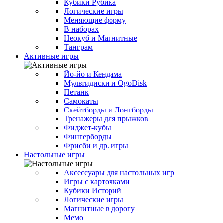
Кубики Рубика
Логические игры
Меняющие форму
В наборах
Неокуб и Магнитные
Танграм
Активные игры
Йо-йо и Кендама
Мультидиски и OgoDisk
Петанк
Самокаты
Скейтборды и Лонгборды
Тренажеры для прыжков
Фиджет-кубы
Фингерборды
Фрисби и др. игры
Настольные игры
Аксессуары для настольных игр
Игры с карточками
Кубики Историй
Логические игры
Магнитные в дорогу
Мемо