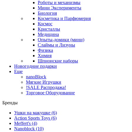
Роботы и механизмы
Мини Эксперименты
Биология
Косметика и Парфюмерия
Космос
Кристаллы
Медицина
Опыты-домики (мини)
Слаймы и Лизуны
Физика
Химия
Шпионские наборы
Новогодние подарки
Еще
nanoBlock
Мягкие Игрушки
!SALE Распродажа!
Торговое Оборудование
Бренды
Ушки на макушке
(6)
Action Sports Toys
(6)
Meffert's
(4)
Nanoblock
(10)