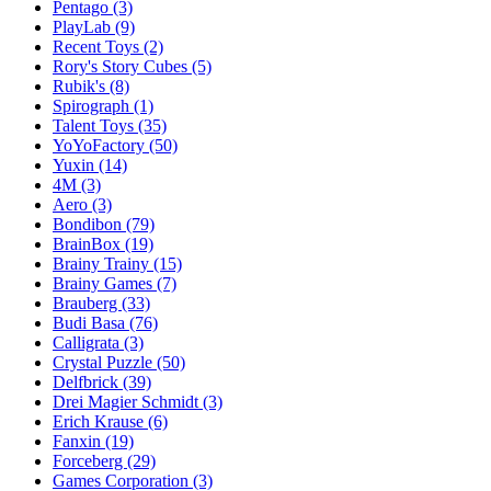
Pentago
(3)
PlayLab
(9)
Recent Toys
(2)
Rory's Story Cubes
(5)
Rubik's
(8)
Spirograph
(1)
Talent Toys
(35)
YoYoFactory
(50)
Yuxin
(14)
4M
(3)
Aero
(3)
Bondibon
(79)
BrainBox
(19)
Brainy Trainy
(15)
Brainy Games
(7)
Brauberg
(33)
Budi Basa
(76)
Calligrata
(3)
Crystal Puzzle
(50)
Delfbrick
(39)
Drei Magier Schmidt
(3)
Erich Krause
(6)
Fanxin
(19)
Forceberg
(29)
Games Corporation
(3)