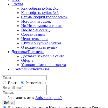
Схемы
Как собрать кубик 2х2
Как собрать кубик 3х3
Схемы сборки головоломок
Истории игрушек
Йо-Йо термины и трюки
Йо-Йо ЧаВо/FAQ
Соревнования
Неплательщики
Шутки о кубике Рубика
О подделках игрушек
Доставка/Партнеры
Доставка заказов на сайте
Оферта
Условия обмена и возврата
О компании/Контакты
Войти
Регистрация
Запомнить меня
Забыли пароль?
Я делаю он-лайн заказ в Интернет-магазине через Корзину