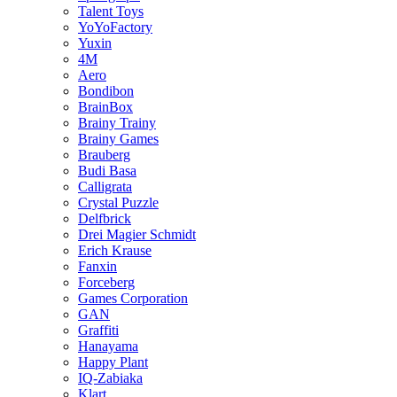
Talent Toys
YoYoFactory
Yuxin
4M
Aero
Bondibon
BrainBox
Brainy Trainy
Brainy Games
Brauberg
Budi Basa
Calligrata
Crystal Puzzle
Delfbrick
Drei Magier Schmidt
Erich Krause
Fanxin
Forceberg
Games Corporation
GAN
Graffiti
Hanayama
Happy Plant
IQ-Zabiaka
Klart